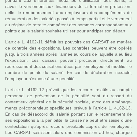
pon­dant aux dif­fé­ren­tes moda­li­tés d’uti­li­sa­tion des points, à
savoir le ver­se­ment aux finan­ceurs de la for­ma­tion pro­fes­sion­
nelle, le rem­bour­se­ment aux employeurs des com­plé­ments de
rému­né­ra­tion des sala­riés passés à temps par­tiel et le ver­se­ment
au régime de retraite com­pé­tent des sommes cor­res­pon­dant aux
points que le sala­rié sou­haite uti­li­ser pour anti­ci­per son départ.
L’arti­cle L. 4162-11 défi­nit les pou­voirs des CARSAT en matière
de contrôle des expo­si­tions. Les contrô­les peu­vent être opérés
jusqu’à trois années après l’année au cours de laquelle a eu lieu
l’expo­si­tion. Les cais­ses peu­vent pro­cé­der direc­te­ment au
redres­se­ment des coti­sa­tions dues par l’employeur et modi­fier le
nombre de points du sala­rié. En cas de décla­ra­tion inexacte,
l’employeur s’expose à une péna­lité.
L’arti­cle L. 4162-12 pré­voit que les recours rela­tifs au compte
per­son­nel de pré­ven­tion de la péni­bi­lité sont du res­sort du
conten­tieux géné­ral de la sécu­rité sociale, avec des amé­na­ge­
ments pré­conten­tieux spé­ci­fi­ques prévus à l’arti­cle L. 4162-13.
En cas de désac­cord du sala­rié por­tant sur le recen­se­ment de
ses expo­si­tions à la péni­bi­lité, la caisse ne peut être saisie d’une
contes­ta­tion qu’après recours préa­la­ble auprès de l’employeur.
Les CARSAT sai­sis­sent alors une com­mis­sion ad hoc, char­gée