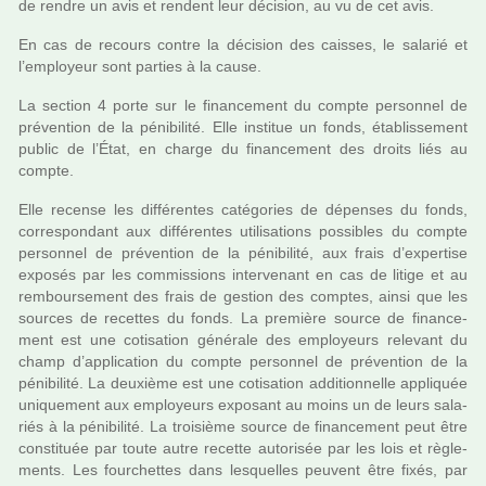
de rendre un avis et ren­dent leur déci­sion, au vu de cet avis.
En cas de recours contre la déci­sion des cais­ses, le sala­rié et
l’employeur sont par­ties à la cause.
La sec­tion 4 porte sur le finan­ce­ment du compte per­son­nel de
pré­ven­tion de la péni­bi­lité. Elle ins­ti­tue un fonds, établissement
public de l’État, en charge du finan­ce­ment des droits liés au
compte.
Elle recense les dif­fé­ren­tes caté­go­ries de dépen­ses du fonds,
cor­res­pon­dant aux dif­fé­ren­tes uti­li­sa­tions pos­si­bles du compte
per­son­nel de pré­ven­tion de la péni­bi­lité, aux frais d’exper­tise
expo­sés par les com­mis­sions inter­ve­nant en cas de litige et au
rem­bour­se­ment des frais de ges­tion des comp­tes, ainsi que les
sour­ces de recet­tes du fonds. La pre­mière source de finan­ce­
ment est une coti­sa­tion géné­rale des employeurs rele­vant du
champ d’appli­ca­tion du compte per­son­nel de pré­ven­tion de la
péni­bi­lité. La deuxième est une coti­sa­tion addi­tion­nelle appli­quée
uni­que­ment aux employeurs expo­sant au moins un de leurs sala­
riés à la péni­bi­lité. La troi­sième source de finan­ce­ment peut être
cons­ti­tuée par toute autre recette auto­ri­sée par les lois et règle­
ments. Les four­chet­tes dans les­quel­les peu­vent être fixés, par