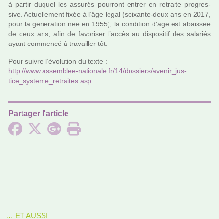
à partir duquel les assu­rés pour­ront entrer en retraite pro­gres­
sive. Actuellement fixée à l’âge légal (soixante-deux ans en 2017,
pour la géné­ra­tion née en 1955), la condi­tion d’âge est abais­sée
de deux ans, afin de favo­ri­ser l’accès au dis­po­si­tif des sala­riés
ayant com­mencé à tra­vailler tôt.
Pour suivre l’évolution du texte :
http://www.assem­blee-natio­nale.fr/14/dos­siers/avenir_jus­
tice_sys­teme_retrai­tes.asp
Partager l'article
… ET AUSSI