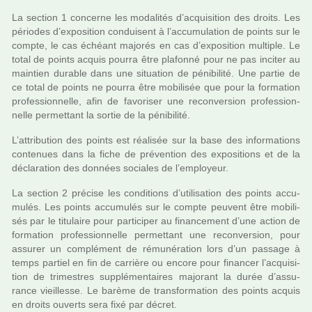
La sec­tion 1 concerne les moda­li­tés d’acqui­si­tion des droits. Les
pério­des d’expo­si­tion condui­sent à l’accu­mu­la­tion de points sur le
compte, le cas échéant majo­rés en cas d’expo­si­tion mul­ti­ple. Le
total de points acquis pourra être pla­fonné pour ne pas inci­ter au
main­tien dura­ble dans une situa­tion de péni­bi­lité. Une partie de
ce total de points ne pourra être mobi­li­sée que pour la for­ma­tion
pro­fes­sion­nelle, afin de favo­ri­ser une reconver­sion pro­fes­sion­
nelle per­met­tant la sortie de la péni­bi­lité.
L’attri­bu­tion des points est réa­li­sée sur la base des infor­ma­tions
conte­nues dans la fiche de pré­ven­tion des expo­si­tions et de la
décla­ra­tion des don­nées socia­les de l’employeur.
La sec­tion 2 pré­cise les condi­tions d’uti­li­sa­tion des points accu­
mu­lés. Les points accu­mu­lés sur le compte peu­vent être mobi­li­
sés par le titu­laire pour par­ti­ci­per au finan­ce­ment d’une action de
for­ma­tion pro­fes­sion­nelle per­met­tant une reconver­sion, pour
assu­rer un com­plé­ment de rému­né­ra­tion lors d’un pas­sage à
temps par­tiel en fin de car­rière ou encore pour finan­cer l’acqui­si­
tion de tri­mes­tres sup­plé­men­tai­res majo­rant la durée d’assu­
rance vieillesse. Le barème de trans­for­ma­tion des points acquis
en droits ouverts sera fixé par décret.