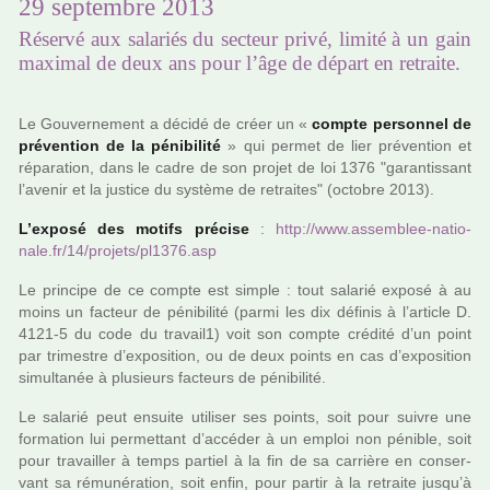
29 septembre 2013
Réservé aux salariés du secteur privé, limité à un gain
maximal de deux ans pour l’âge de départ en retraite.
Le Gouvernement a décidé de créer un «
compte per­son­nel de
pré­ven­tion de la péni­bi­lité
» qui permet de lier pré­ven­tion et
répa­ra­tion, dans le cadre de son projet de loi 1376 "garan­tis­sant
l’avenir et la jus­tice du sys­tème de retrai­tes" (octo­bre 2013).
L’exposé des motifs pré­cise
:
http://www.assem­blee-natio­
nale.fr/14/pro­jets/pl1376.asp
Le prin­cipe de ce compte est simple : tout sala­rié exposé à au
moins un fac­teur de péni­bi­lité (parmi les dix défi­nis à l’arti­cle D.
4121-5 du code du tra­vail1) voit son compte cré­dité d’un point
par tri­mes­tre d’expo­si­tion, ou de deux points en cas d’expo­si­tion
simul­ta­née à plu­sieurs fac­teurs de péni­bi­lité.
Le sala­rié peut ensuite uti­li­ser ses points, soit pour suivre une
for­ma­tion lui per­met­tant d’accé­der à un emploi non péni­ble, soit
pour tra­vailler à temps par­tiel à la fin de sa car­rière en conser­
vant sa rému­né­ra­tion, soit enfin, pour partir à la retraite jusqu’à