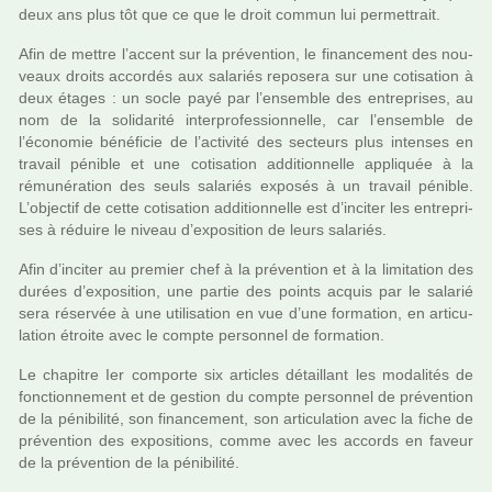
deux ans plus tôt que ce que le droit commun lui per­met­trait.
Afin de mettre l’accent sur la pré­ven­tion, le finan­ce­ment des nou­
veaux droits accor­dés aux sala­riés repo­sera sur une coti­sa­tion à
deux étages : un socle payé par l’ensem­ble des entre­pri­ses, au
nom de la soli­da­rité inter­pro­fes­sion­nelle, car l’ensem­ble de
l’économie béné­fi­cie de l’acti­vité des sec­teurs plus inten­ses en
tra­vail péni­ble et une coti­sa­tion addi­tion­nelle appli­quée à la
rému­né­ra­tion des seuls sala­riés expo­sés à un tra­vail péni­ble.
L’objec­tif de cette coti­sa­tion addi­tion­nelle est d’inci­ter les entre­pri­
ses à réduire le niveau d’expo­si­tion de leurs sala­riés.
Afin d’inci­ter au pre­mier chef à la pré­ven­tion et à la limi­ta­tion des
durées d’expo­si­tion, une partie des points acquis par le sala­rié
sera réser­vée à une uti­li­sa­tion en vue d’une for­ma­tion, en arti­cu­
la­tion étroite avec le compte per­son­nel de for­ma­tion.
Le cha­pi­tre Ier com­porte six arti­cles détaillant les moda­li­tés de
fonc­tion­ne­ment et de ges­tion du compte per­son­nel de pré­ven­tion
de la péni­bi­lité, son finan­ce­ment, son arti­cu­la­tion avec la fiche de
pré­ven­tion des expo­si­tions, comme avec les accords en faveur
de la pré­ven­tion de la péni­bi­lité.