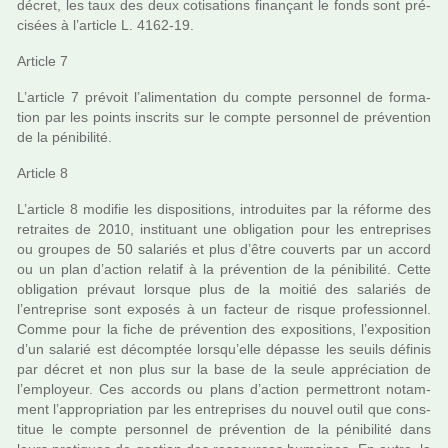
décret, les taux des deux coti­sa­tions finan­çant le fonds sont pré­
ci­sées à l’arti­cle L. 4162-19.
Article 7
L’arti­cle 7 pré­voit l’ali­men­ta­tion du compte per­son­nel de for­ma­
tion par les points ins­crits sur le compte per­son­nel de pré­ven­tion
de la péni­bi­lité.
Article 8
L’arti­cle 8 modi­fie les dis­po­si­tions, intro­dui­tes par la réforme des
retrai­tes de 2010, ins­ti­tuant une obli­ga­tion pour les entre­pri­ses
ou grou­pes de 50 sala­riés et plus d’être cou­verts par un accord
ou un plan d’action rela­tif à la pré­ven­tion de la péni­bi­lité. Cette
obli­ga­tion pré­vaut lors­que plus de la moitié des sala­riés de
l’entre­prise sont expo­sés à un fac­teur de risque pro­fes­sion­nel.
Comme pour la fiche de pré­ven­tion des expo­si­tions, l’expo­si­tion
d’un sala­rié est décomp­tée lorsqu’elle dépasse les seuils défi­nis
par décret et non plus sur la base de la seule appré­cia­tion de
l’employeur. Ces accords ou plans d’action per­met­tront notam­
ment l’appro­pria­tion par les entre­pri­ses du nouvel outil que cons­
ti­tue le compte per­son­nel de pré­ven­tion de la péni­bi­lité dans