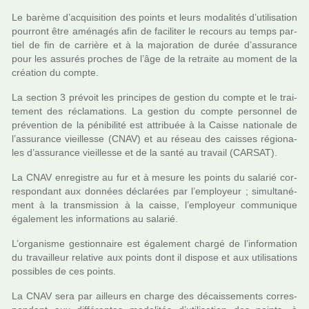
Le barème d’acqui­si­tion des points et leurs moda­li­tés d’uti­li­sa­tion
pour­ront être amé­na­gés afin de faci­li­ter le recours au temps par­
tiel de fin de car­rière et à la majo­ra­tion de durée d’assu­rance
pour les assu­rés pro­ches de l’âge de la retraite au moment de la
créa­tion du compte.
La sec­tion 3 pré­voit les prin­ci­pes de ges­tion du compte et le trai­
te­ment des récla­ma­tions. La ges­tion du compte per­son­nel de
pré­ven­tion de la péni­bi­lité est attri­buée à la Caisse natio­nale de
l’assu­rance vieillesse (CNAV) et au réseau des cais­ses régio­na­
les d’assu­rance vieillesse et de la santé au tra­vail (CARSAT).
La CNAV enre­gis­tre au fur et à mesure les points du sala­rié cor­
res­pon­dant aux don­nées décla­rées par l’employeur ; simul­ta­né­
ment à la trans­mis­sion à la caisse, l’employeur com­mu­ni­que
également les infor­ma­tions au sala­rié.
L’orga­nisme ges­tion­naire est également chargé de l’infor­ma­tion
du tra­vailleur rela­tive aux points dont il dis­pose et aux uti­li­sa­tions
pos­si­bles de ces points.
La CNAV sera par ailleurs en charge des décais­se­ments cor­res­