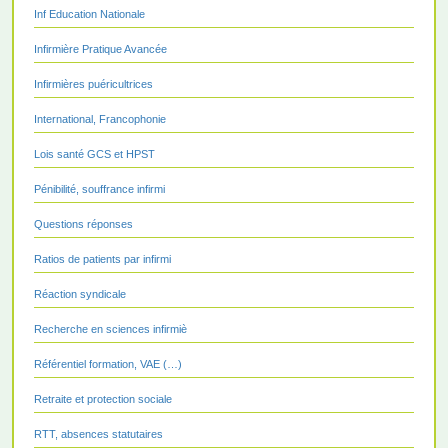
Inf Education Nationale
Infirmière Pratique Avancée
Infirmières puéricultrices
International, Francophonie
Lois santé GCS et HPST
Pénibilité, souffrance infirmi
Questions réponses
Ratios de patients par infirmi
Réaction syndicale
Recherche en sciences infirmiè
Référentiel formation, VAE (…)
Retraite et protection sociale
RTT, absences statutaires