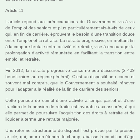
Article 11
L’arti­cle répond aux préoc­cu­pa­tions du Gouvernement vis-à-vis
de l’emploi des seniors et plus par­ti­cu­liè­re­ment vis-à-vis de ceux
qui, en fin de car­rière, éprouvent le besoin d’une tran­si­tion douce
entre l’emploi et la retraite. La retraite pro­gres­sive, en met­tant fin
à la cou­pure bru­tale entre acti­vité et retraite, vise à encou­ra­ger la
pro­lon­ga­tion d’acti­vité rému­né­rée en faci­li­tant la tran­si­tion entre
emploi et retraite.
Fin 2012, la retraite pro­gres­sive concerne peu d’assu­rés (2 409
béné­fi­ciai­res au régime géné­ral). C’est un dis­po­si­tif peu connu et
sou­vent mal com­pris, que le Gouvernement a sou­haité réno­ver
pour l’adap­ter à la réa­lité de la fin de car­rière des seniors.
Cette période de cumul d’une acti­vité à temps par­tiel et d’une
frac­tion de la pen­sion de retraite est favo­ra­ble aux assu­rés, à qui
elle permet de pour­sui­vre l’acqui­si­tion des droits à retraite et de
liqui­der à terme une retraite majo­rée.
Une réforme struc­tu­rante du dis­po­si­tif est prévue par le pré­sent
arti­cle, qui, pour en étendre le champ, abaisse la condi­tion d’âge