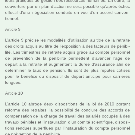
leurs pra­ti­ques de ges­tion des res­sour­ces humai­nes. En outre, la
cou­ver­ture par un plan d’action ne sera pos­si­ble qu’après échec
effec­tif d’une négo­cia­tion conduite en vue d’un accord conven­
tion­nel.
Article 9
L’arti­cle 9 pré­cise les moda­li­tés d’uti­li­sa­tion au titre de la retraite
des droits acquis au titre de l’expo­si­tion à des fac­teurs de péni­bi­
lité. Les tri­mes­tres de retraite acquis grâce au compte per­son­nel
de pré­ven­tion de la péni­bi­lité per­met­tent d’avan­cer l’âge de
départ à la retraite et aug­men­tent la durée d’assu­rance afin de
déter­mi­ner le taux de pen­sion. Ils sont de plus répu­tés coti­sés
pour le béné­fice du dis­po­si­tif de départ anti­cipé pour car­riè­res
lon­gues.
Article 10
L’arti­cle 10 abroge deux dis­po­si­tions de la loi de 2010 por­tant
réforme des retrai­tes, la pos­si­bi­lité de conclure des accords de
com­pen­sa­tion de la charge de tra­vail des sala­riés occu­pés à des
tra­vaux péni­bles et l’ins­tau­ra­tion d’un comité scien­ti­fi­que, dis­po­si­
tions ren­dues super­flues par l’ins­tau­ra­tion du compte per­son­nel
de pré­ven­tion de la péni­bi­lité.