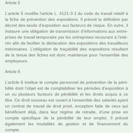
Article 5
L’arti­cle 5 modi­fie l’arti­cle L. 4121-3-1 du code du tra­vail rela­tif à
la fiche de pré­ven­tion des expo­si­tions. Il pré­voit la défi­ni­tion par
décret des seuils d’expo­si­tion aux fac­teurs de risque. En outre, il
ins­taure une obli­ga­tion de trans­mis­sion d’infor­ma­tions aux entre­
pri­ses de tra­vail tem­po­raire par les entre­pri­ses recou­rant à l’inté­
rim afin de faci­li­ter la décla­ra­tion des expo­si­tions des tra­vailleurs
inté­ri­mai­res. L’obli­ga­tion de tra­ça­bi­lité des expo­si­tions résul­tant
de la tenue des fiches est donc main­te­nue pour l’ensem­ble des
employeurs.
Article 6
L’arti­cle 6 ins­ti­tue le compte per­son­nel de pré­ven­tion de la péni­
bi­lité dont l’objet est de comp­ta­bi­li­ser les pério­des d’expo­si­tion à
un ou plu­sieurs fac­teurs de péni­bi­lité et les droits acquis à ce
titre. Ce droit nou­veau est ouvert à l’ensem­ble des sala­riés ayant
un contrat de tra­vail de droit privé, excep­tion faite de ceux qui
béné­fi­cient déjà, dans leur régime de retraite, d’une prise en
compte spé­ci­fi­que de la péni­bi­lité de leur emploi. Il pré­voit
également les moda­li­tés de ges­tion et de finan­ce­ment du
compte.