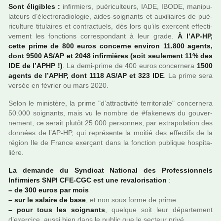
Sont éligibles :
infir­miers, pué­ri­culteurs, IADE, IBODE, mani­pu­
la­teurs d’électroradiologie, aides-soi­gnants et auxi­liai­res de pué­
ri­culture titu­lai­res et contrac­tuels, dès lors qu’ils exer­cent effec­ti­
ve­ment les fonc­tions cor­res­pon­dant à leur grade.
À l’AP-HP,
cette prime de 800 euros concerne envi­ron 11.800 agents,
dont 9500 AS/AP et 2048 infir­miè­res (soit seu­le­ment 11% des
IDE de l’APHP !)
. La demi-prime de 400 euros concer­nera
1500
agents de l’APHP, dont 1118 AS/AP et 323 IDE
. La prime sera
versée en février ou mars 2020.
Selon le minis­tère, la prime "d’attrac­ti­vité ter­ri­to­riale" concer­nera
50.000 soi­gnants, mais vu le nombre de #fa­ke­news du gou­ver­
ne­ment, ce serait plutôt 25.000 per­son­nes, par extra­po­la­tion des
don­nées de l’AP-HP, qui repré­sente la moitié des effec­tifs de la
région Ile de France exer­çant dans la fonc­tion publi­que hos­pi­ta­
lière.
La demande du Syndicat National des Professionnels
Infirmiers SNPI CFE-CGC est une reva­lo­ri­sa­tion
:
–
de 300 euros par mois
–
sur le salaire de base
, et non sous forme de prime
–
pour tous les soi­gnants
, quel­que soit leur dépar­te­ment
d’exer­cice, aussi bien dans le public que le sec­teur privé