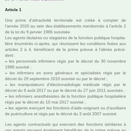
Article 1
Une prime d’attrac­ti­vité ter­ri­to­riale est créée à comp­ter de
l’année 2020 au sein des établissements men­tion­nés à l’arti­cle 2
de la loi du 9 jan­vier 1986 sus­vi­sée.
Les agents titu­lai­res ou sta­giai­res de la fonc­tion publi­que hos­pi­ta­
lière énumérés ci-après, qui réu­nis­sent les condi­tions fixées aux
arti­cles 2 à 4, béné­fi­cient de la prime prévue à l’alinéa pré­cé­
dent :
–
les per­son­nels infir­miers régis par le décret du 30 novem­bre
1988 sus­visé ;
–
les infir­miers en soins géné­raux et spé­cia­li­sés régis par le
décret du 29 sep­tem­bre 2010 sus­visé ou par le décret ;
–
les mani­pu­la­teurs d’électroradiologie médi­cale régis par le
décret du 9 août 2017 ou par le décret du 27 juin 2011 sus­vi­sés ;
–
les infir­miers anes­thé­sis­tes de la fonc­tion publi­que hos­pi­ta­lière
régis par le décret du 10 mai 2017 sus­visé ;
–
les agents exer­çant les fonc­tions d’aide-soi­gnant ou d’auxi­liaire
de pué­ri­culture et régis par le décret du 3 août 2007 sus­visé.
Les agents contrac­tuels qui exer­cent des fonc­tions simi­lai­res à
ces agents peu­vent également béné­fi­cier de la prime prévue au