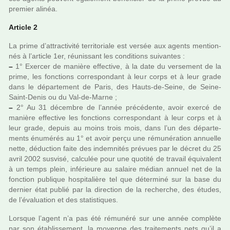
pre­mier alinéa.
Article 2
La prime d’attrac­ti­vité ter­ri­to­riale est versée aux agents men­tion­
nés à l’arti­cle 1er, réu­nis­sant les condi­tions sui­van­tes :
–
1° Exercer de manière effec­tive, à la date du ver­se­ment de la
prime, les fonc­tions cor­res­pon­dant à leur corps et à leur grade
dans le dépar­te­ment de Paris, des Hauts-de-Seine, de Seine-
Saint-Denis ou du Val-de-Marne ;
–
2° Au 31 décem­bre de l’année pré­cé­dente, avoir exercé de
manière effec­tive les fonc­tions cor­res­pon­dant à leur corps et à
leur grade, depuis au moins trois mois, dans l’un des dépar­te­
ments énumérés au 1° et avoir perçu une rému­né­ra­tion annuelle
nette, déduc­tion faite des indem­ni­tés pré­vues par le décret du 25
avril 2002 sus­visé, cal­cu­lée pour une quo­tité de tra­vail équivalent
à un temps plein, infé­rieure au salaire médian annuel net de la
fonc­tion publi­que hos­pi­ta­lière tel que déter­miné sur la base du
der­nier état publié par la direc­tion de la recher­che, des études,
de l’évaluation et des sta­tis­ti­ques.
Lorsque l’agent n’a pas été rému­néré sur une année com­plète
par son établissement, la moyenne des trai­te­ments nets qu’il a