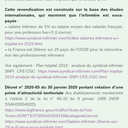
Cette reven­di­ca­tion est cons­truite sur la base des études
inter­na­tio­na­les, qui mon­trent que l’infir­mière est sous-
payée
:
–
salaire infé­rieur de 5% au salaire moyen des sala­riés fran­çais,
pour une pro­fes­sion bac+3 (Licence)
https://www.syn­di­cat-infir­mier.com/Grilles-salai­res-infir­miers-a-l-
hopi­tal-en-2019.html
–
la France est 26ème sur 29 pays de l’OCDE pour la rému­né­ra­
tion des pro­fes­sion­nels infir­miers
Voir également : Plan hôpi­tal 2019 : ana­lyse du syn­di­cat infir­mier
SNPI CFE-CGC
https://www.syn­di­cat-infir­mier.com/Plan-hopi­tal-
2019-ana­lyse-du-syn­di­cat-infir­mier-SNPI-CFE-CGC.html
Décret n° 2020-65 du 30 jan­vier 2020 por­tant créa­tion d’une
prime d’attrac­ti­vité ter­ri­to­riale
des établissements men­tion­nés
à l’arti­cle 2 de la loi n° 86-33 du 9 jan­vier 1986 (NOR :
SSAH2000492D)
https://www.legi­france.gouv.fr/affich­Texte.do?cid­
Texte=JORFTEXT000041505318&cate­go­rie­Lien=id
https://www.syn­di­cat-infir­mier.com/Salaire-infir­mier-26eme-sur-
29-la-France-nous-exploite.html