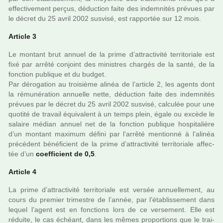
effec­ti­ve­ment perçus, déduc­tion faite des indem­ni­tés pré­vues par
le décret du 25 avril 2002 sus­visé, est rap­por­tée sur 12 mois.
Article 3
Le mon­tant brut annuel de la prime d’attrac­ti­vité ter­ri­to­riale est
fixé par arrêté conjoint des minis­tres char­gés de la santé, de la
fonc­tion publi­que et du budget.
Par déro­ga­tion au troi­sième alinéa de l’arti­cle 2, les agents dont
la rému­né­ra­tion annuelle nette, déduc­tion faite des indem­ni­tés
pré­vues par le décret du 25 avril 2002 sus­visé, cal­cu­lée pour une
quo­tité de tra­vail équivalent à un temps plein, égale ou excède le
salaire médian annuel net de la fonc­tion publi­que hos­pi­ta­lière
d’un mon­tant maxi­mum défini par l’arrêté men­tionné à l’alinéa
pré­cé­dent béné­fi­cient de la prime d’attrac­ti­vité ter­ri­to­riale affec­
tée d’un
coef­fi­cient de 0,5
.
Article 4
La prime d’attrac­ti­vité ter­ri­to­riale est versée annuel­le­ment, au
cours du pre­mier tri­mes­tre de l’année, par l’établissement dans
lequel l’agent est en fonc­tions lors de ce ver­se­ment. Elle est
réduite, le cas échéant, dans les mêmes pro­por­tions que le trai­