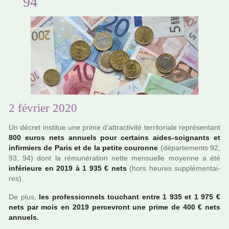
94
2 février 2020
Un décret ins­ti­tue une prime d’attrac­ti­vité ter­ri­to­riale repré­sen­tant
800 euros nets annuels pour cer­tains aides-soi­gnants et
infir­miers de Paris et de la petite cou­ronne
(dépar­te­ments 92,
93, 94) dont la rému­né­ra­tion nette men­suelle moyenne a été
infé­rieure en 2019 à 1 935 € nets
(hors heures sup­plé­men­tai­
res).
De plus,
les pro­fes­sion­nels tou­chant entre 1 935 et 1 975 €
nets par mois en 2019 per­ce­vront une prime de 400 € nets
annuels.