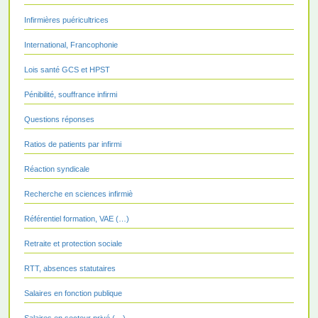
Infirmières puéricultrices
International, Francophonie
Lois santé GCS et HPST
Pénibilité, souffrance infirmi
Questions réponses
Ratios de patients par infirmi
Réaction syndicale
Recherche en sciences infirmiè
Référentiel formation, VAE (…)
Retraite et protection sociale
RTT, absences statutaires
Salaires en fonction publique
Salaires en secteur privé (…)