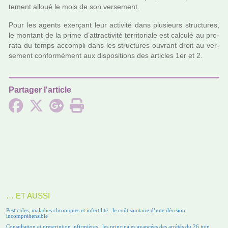
te­ment alloué le mois de son ver­se­ment.
Pour les agents exer­çant leur acti­vité dans plu­sieurs struc­tu­res,
le mon­tant de la prime d’attrac­ti­vité ter­ri­to­riale est cal­culé au pro­
rata du temps accom­pli dans les struc­tu­res ouvrant droit au ver­
se­ment confor­mé­ment aux dis­po­si­tions des arti­cles 1er et 2.
Partager l'article
… ET AUSSI
Pesticides, maladies chroniques et infertilité : le coût sanitaire d’une décision
incompréhensible
Consultation et prescription infirmières : les principales avancées des arrêtés du 26 juin