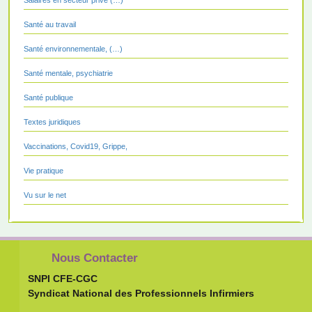
Santé au travail
Santé environnementale, (…)
Santé mentale, psychiatrie
Santé publique
Textes juridiques
Vaccinations, Covid19, Grippe,
Vie pratique
Vu sur le net
Nous Contacter
SNPI CFE-CGC
Syndicat National des Professionnels Infirmiers