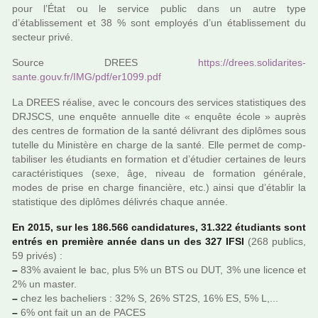
pour l’État ou le ser­vice public dans un autre type
d’établissement et 38 % sont employés d’un établissement du
sec­teur privé.
Source DREES
https://drees.soli­da­ri­tes-
sante.gouv.fr/IMG/pdf/er1099.pdf
La DREES réa­lise, avec le concours des ser­vi­ces sta­tis­ti­ques des
DRJSCS, une enquête annuelle dite « enquête école » auprès
des cen­tres de for­ma­tion de la santé déli­vrant des diplô­mes sous
tutelle du Ministère en charge de la santé. Elle permet de comp­
ta­bi­li­ser les étudiants en for­ma­tion et d’étudier cer­tai­nes de leurs
carac­té­ris­ti­ques (sexe, âge, niveau de for­ma­tion géné­rale,
modes de prise en charge finan­cière, etc.) ainsi que d’établir la
sta­tis­ti­que des diplô­mes déli­vrés chaque année.
En 2015, sur les 186.566 can­di­da­tu­res, 31.322 étudiants sont
entrés en pre­mière année dans un des 327 IFSI
(268 publics,
59 privés) :
–
83% avaient le bac, plus 5% un BTS ou DUT, 3% une licence et
2% un master.
–
chez les bache­liers : 32% S, 26% ST2S, 16% ES, 5% L,...
–
6% ont fait un an de PACES