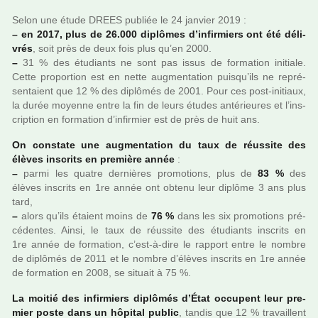
Selon une étude DREES publiée le 24 jan­vier 2019 :
–
en 2017, plus de 26.000 diplô­mes d’infir­miers ont été déli­
vrés
, soit près de deux fois plus qu’en 2000.
–
31 % des étudiants ne sont pas issus de for­ma­tion ini­tiale.
Cette pro­por­tion est en nette aug­men­ta­tion puisqu’ils ne repré­
sen­taient que 12 % des diplô­més de 2001. Pour ces post-ini­tiaux,
la durée moyenne entre la fin de leurs études anté­rieu­res et l’ins­
crip­tion en for­ma­tion d’infir­mier est de près de huit ans.
On cons­tate une aug­men­ta­tion du taux de réus­site des
élèves ins­crits en pre­mière année
:
–
parmi les quatre der­niè­res pro­mo­tions, plus de
83 %
des
élèves ins­crits en 1re année ont obtenu leur diplôme 3 ans plus
tard,
–
alors qu’ils étaient moins de
76 %
dans les six pro­mo­tions pré­
cé­den­tes. Ainsi, le taux de réus­site des étudiants ins­crits en
1re année de for­ma­tion, c’est-à-dire le rap­port entre le nombre
de diplô­més de 2011 et le nombre d’élèves ins­crits en 1re année
de for­ma­tion en 2008, se situait à 75 %.
La moitié des infir­miers diplô­més d’État occu­pent leur pre­
mier poste dans un hôpi­tal public
, tandis que 12 % tra­vaillent