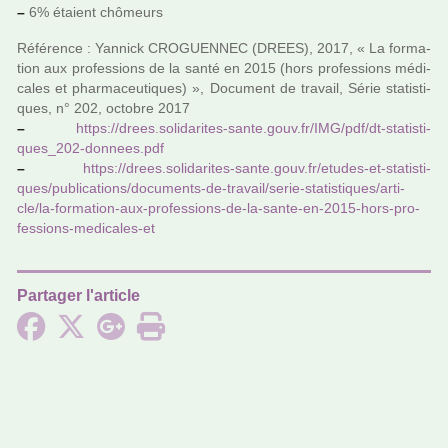
–
6% étaient chô­meurs
Référence : Yannick CROGUENNEC (DREES), 2017, « La for­ma­
tion aux pro­fes­sions de la santé en 2015 (hors pro­fes­sions médi­
ca­les et phar­ma­ceu­ti­ques) », Document de tra­vail, Série sta­tis­ti­
ques, n° 202, octo­bre 2017
–
https://drees.soli­da­ri­tes-sante.gouv.fr/IMG/pdf/dt-sta­tis­ti­
ques_202-don­nees.pdf
–
https://drees.soli­da­ri­tes-sante.gouv.fr/etudes-et-sta­tis­ti­
ques/publi­ca­tions/docu­ments-de-tra­vail/serie-sta­tis­ti­ques/arti­
cle/la-for­ma­tion-aux-pro­fes­sions-de-la-sante-en-2015-hors-pro­
fes­sions-medi­ca­les-et
Partager l'article