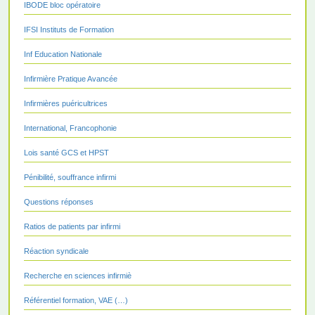
IBODE bloc opératoire
IFSI Instituts de Formation
Inf Education Nationale
Infirmière Pratique Avancée
Infirmières puéricultrices
International, Francophonie
Lois santé GCS et HPST
Pénibilité, souffrance infirmi
Questions réponses
Ratios de patients par infirmi
Réaction syndicale
Recherche en sciences infirmiè
Référentiel formation, VAE (…)