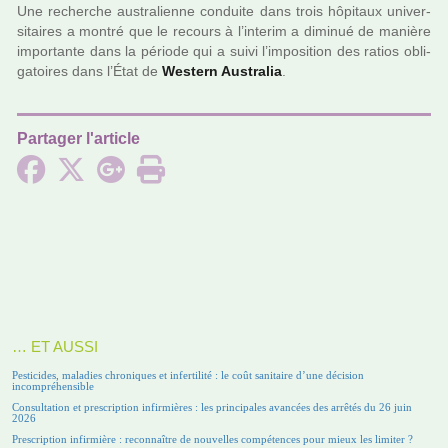
Une recher­che aus­tra­lienne conduite dans trois hôpi­taux uni­ver­
si­tai­res a montré que le recours à l’inte­rim a dimi­nué de manière
impor­tante dans la période qui a suivi l’impo­si­tion des ratios obli­
ga­toi­res dans l’État de
Western Australia
.
Partager l'article
… ET AUSSI
Pesticides, maladies chroniques et infertilité : le coût sanitaire d’une décision
incompréhensible
Consultation et prescription infirmières : les principales avancées des arrêtés du 26 juin
2026
Prescription infirmière : reconnaître de nouvelles compétences pour mieux les limiter ?