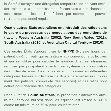
la Santé d’octroyer une déro­ga­tion tem­po­raire, ne pou­vant excé­
der trois mois, à un établissement fai­sant face à des cir­cons­tan­
ces excep­tion­nel­les qui l’empê­chent, par exem­ple, de pou­voir
recru­ter le per­son­nel requis.
Quatre autres États aus­tra­liens ont intro­duit des ratios dans
le cadre du pro­ces­sus des négo­cia­tions des condi­tions de
tra­vail : Western Australia (2002), New South Wales (2011),
South Australia (2010) et Australian Capital Territory (2010).
Ces quatre États s’appuient sur le
NHPPD
(Nursing hours per
patient day), un outil qui est inté­gré aux conven­tions col­lec­ti­ves
et qui est uti­lisé pour cal­cu­ler le nombre d’heures infir­miè­res
requi­ses par jour-patient à partir d’un sys­tème de clas­si­fi­ca­tion
des unités de soins. Ces der­niè­res sont clas­sées en dif­fé­ren­tes
caté­go­ries basées sur la base de divers para­mè­tres (ex. rou­le­
ment des patients, com­plexité des ser­vi­ces) et des ratios sont
défi­nis pour cha­cune des caté­go­ries.
Dans l’État de
South Australia
, la pro­por­tion d’infir­miè­res auxi­
liai­res (enrol­led nurses) dans les équipes est limi­tée à 30 %
contre un mini­mum de 70 % pour les infir­miè­res.