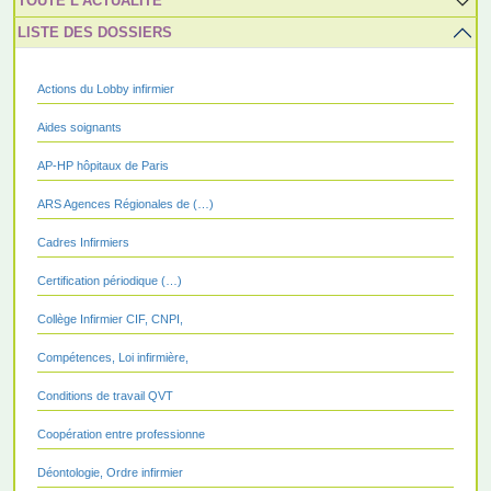
TOUTE L’ACTUALITÉ
LISTE DES DOSSIERS
Actions du Lobby infirmier
Aides soignants
AP-HP hôpitaux de Paris
ARS Agences Régionales de (…)
Cadres Infirmiers
Certification périodique (…)
Collège Infirmier CIF, CNPI,
Compétences, Loi infirmière,
Conditions de travail QVT
Coopération entre professionne
Déontologie, Ordre infirmier