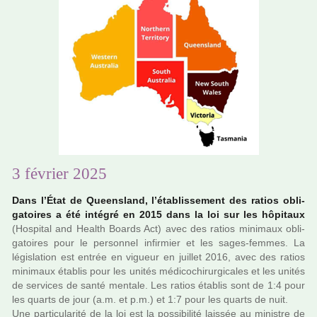
3 février 2025
Dans l’État de Queensland, l’établissement des ratios obli­
ga­toi­res a été inté­gré en 2015 dans la loi sur les hôpi­taux
(Hospital and Health Boards Act) avec des ratios mini­maux obli­
ga­toi­res pour le per­son­nel infir­mier et les sages-femmes. La
légis­la­tion est entrée en vigueur en juillet 2016, avec des ratios
mini­maux établis pour les unités médi­co­chi­rur­gi­ca­les et les unités
de ser­vi­ces de santé men­tale. Les ratios établis sont de 1:4 pour
les quarts de jour (a.m. et p.m.) et 1:7 pour les quarts de nuit.
Une par­ti­cu­la­rité de la loi est la pos­si­bi­lité lais­sée au minis­tre de