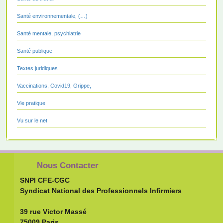
Santé environnementale, (…)
Santé mentale, psychiatrie
Santé publique
Textes juridiques
Vaccinations, Covid19, Grippe,
Vie pratique
Vu sur le net
Nous Contacter
SNPI CFE-CGC
Syndicat National des Professionnels Infirmiers
39 rue Victor Massé
75009 Paris