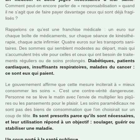
Comment peut-on encore parler de « res­pon­sa­bi­li­sa­tion » quand
il ne s’agit que de faire payer davan­tage ceux qui sont déjà fra­gi­
li­sés ?
Rappelons ce qu’est une fran­chise médi­cale : un euro sur
chaque boîte de médi­ca­ments, sur chaque séance de kiné­si­thé­
ra­pie, chaque acte infir­mier. Quatre euros sur les trans­ports sani­
tai­res. Des sommes qui sem­blent modes­tes au départ, mais qui
s’accu­mu­lent très vite pour celles et ceux qui ont besoin de trai­te­
ments régu­liers ou de soins pro­lon­gés.
Diabétiques, patients
car­dia­ques, insuf­fi­sants res­pi­ra­toi­res, mala­des du cancer :
ce sont eux qui paient.
Le gou­ver­ne­ment affirme que cette mesure inci­te­rait à « mieux
consom­mer les soins ». C’est une contre-vérité dan­ge­reuse.
Personne ne se lève le matin avec l’envie de mul­ti­plier les piqû­
res ou les pan­se­ments pour le plai­sir. Les soins para­mé­di­caux ne
sont pas des biens de consom­ma­tion que l’on choi­si­rait sur un
coup de tête.
Ils sont pres­crits parce qu’ils sont néces­sai­res,
et leur uti­li­sa­tion répond à un objec­tif : sou­la­ger, guérir ou
sta­bi­li­ser une mala­die.
Un coup porté à la santé publi­que