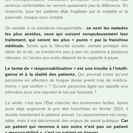
reve­nus confor­ta­bles ne ver­ront qua­si­ment pas la dif­fé­rence. En
revan­che, pour les patients déjà fra­gi­li­sés par la mala­die et la
pau­vreté, chaque euro compte.
On assiste à un para­doxe insup­por­ta­ble :
ce sont les mala­des
les plus assi­dus, ceux qui sui­vent scru­pu­leu­se­ment leur
trai­te­ment, qui seront les plus « punis » par la fran­chise
médi­cale.
Tandis que la Sécurité sociale, censée pro­té­ger des
aléas de la vie, se trans­forme peu à peu en sys­tème à plu­sieurs
vites­ses, où l’accès aux soins dépend de la capa­cité à payer.
Le terme de « res­pon­sa­bi­li­sa­tion » est une insulte à l’intel­li­
gence et à la réa­lité des patients.
Qui pour­rait croire qu’une
per­sonne en affec­tion de longue durée prend trop de médi­ca­
ments « par confort » ? Qu’une per­sonne âgée qui appelle une
infir­mière pour une injec­tion le fait par fan­tai­sie ?
La vérité, c’est que l’État cher­che des économies faci­les. Après
avoir déjà aug­menté le prix des fran­chi­ses en février 2024, il
double main­te­nant le pla­fond annuel. Le rai­son­ne­ment est comp­
ta­ble, mais il est déconnecté des enjeux de santé publi­que.
Car
un patient qui renonce à ses soins n’est pas un patient
« res­pon­sa­bi­lisé », c’est un patient en danger.