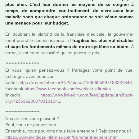
plus cher. C’est leur donner les moyens de se soi­gner à
temps, de com­pren­dre leur trai­te­ment, de vivre avec leur
mala­die sans que chaque ordon­nance ne soit vécue comme
une menace pour leur budget.
En dou­blant le pla­fond de la fran­chise médi­cale, le gou­ver­ne­
ment prend le chemin inverse :
il fra­gi­lise les plus vul­né­ra­bles
et sape les fon­de­ments mêmes de notre sys­tème soli­daire.
À
terme, c’est toute la société qui en paiera le prix.
**********************
Et vous, qu’en pensez-vous ? Partagez votre point de vue.
Echangez avec nous sur
twit­ter
https://x.com/infir­mierSNPI/status/1830605997188231643
face­book
https://www.face­book.com/syn­di­cat.infir­mier/
lin­ke­din
https://www.lin­ke­din.com/feed/update/urn:li:acti­
vity:7236362308703191041/
**********************
Nos arti­cles vous plai­sent ?
Seul, vous ne pouvez rien.
Ensemble, nous pou­­vons nous faire enten­­dre ! Rejoignez nous !
https://www.syn­di­cat-infir­mier.com/Comment-adhe­rer.html