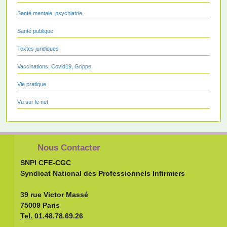
Santé mentale, psychiatrie
Santé publique
Textes juridiques
Vaccinations, Covid19, Grippe,
Vie pratique
Vu sur le net
Nous Contacter
SNPI CFE-CGC
Syndicat National des Professionnels Infirmiers
39 rue Victor Massé
75009 Paris
Tel.
01.48.78.69.26