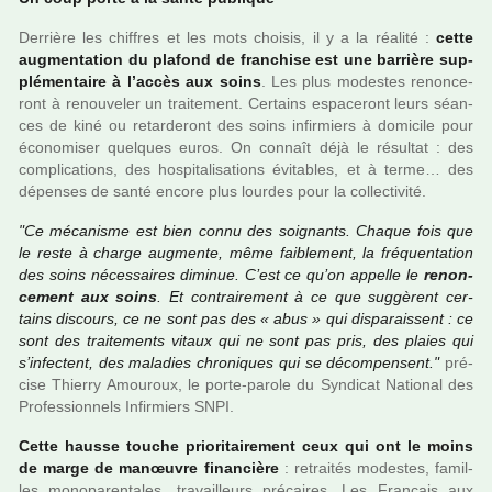
Derrière les chif­fres et les mots choi­sis, il y a la réa­lité :
cette
aug­men­ta­tion du pla­fond de fran­chise est une bar­rière sup­
plé­men­taire à l’accès aux soins
. Les plus modes­tes renon­ce­
ront à renou­ve­ler un trai­te­ment. Certains espa­ce­ront leurs séan­
ces de kiné ou retar­de­ront des soins infir­miers à domi­cile pour
économiser quel­ques euros. On connaît déjà le résul­tat : des
com­pli­ca­tions, des hos­pi­ta­li­sa­tions évitables, et à terme… des
dépen­ses de santé encore plus lour­des pour la col­lec­ti­vité.
"Ce méca­nisme est bien connu des soi­gnants. Chaque fois que
le reste à charge aug­mente, même fai­ble­ment, la fré­quen­ta­tion
des soins néces­sai­res dimi­nue. C’est ce qu’on appelle le
renon­
ce­ment aux soins
. Et contrai­re­ment à ce que sug­gè­rent cer­
tains dis­cours, ce ne sont pas des « abus » qui dis­pa­rais­sent : ce
sont des trai­te­ments vitaux qui ne sont pas pris, des plaies qui
s’infec­tent, des mala­dies chro­ni­ques qui se décom­pen­sent."
pré­
cise Thierry Amouroux, le porte-parole du Syndicat National des
Professionnels Infirmiers SNPI.
Cette hausse touche prio­ri­tai­re­ment ceux qui ont le moins
de marge de manœu­vre finan­cière
: retrai­tés modes­tes, famil­
les mono­pa­ren­ta­les, tra­vailleurs pré­cai­res. Les Français aux