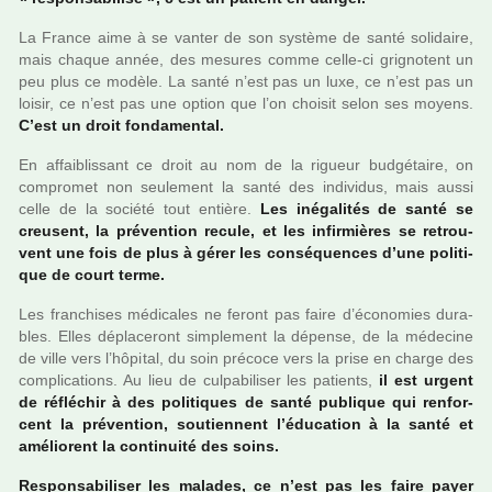
La France aime à se vanter de son sys­tème de santé soli­daire,
mais chaque année, des mesu­res comme celle-ci gri­gno­tent un
peu plus ce modèle. La santé n’est pas un luxe, ce n’est pas un
loisir, ce n’est pas une option que l’on choi­sit selon ses moyens.
C’est un droit fon­da­men­tal.
En affai­blis­sant ce droit au nom de la rigueur bud­gé­taire, on
com­pro­met non seu­le­ment la santé des indi­vi­dus, mais aussi
celle de la société tout entière.
Les iné­ga­li­tés de santé se
creu­sent, la pré­ven­tion recule, et les infir­miè­res se retrou­
vent une fois de plus à gérer les consé­quen­ces d’une poli­ti­
que de court terme.
Les fran­chi­ses médi­ca­les ne feront pas faire d’économies dura­
bles. Elles dépla­ce­ront sim­ple­ment la dépense, de la méde­cine
de ville vers l’hôpi­tal, du soin pré­coce vers la prise en charge des
com­pli­ca­tions. Au lieu de culpa­bi­li­ser les patients,
il est urgent
de réflé­chir à des poli­ti­ques de santé publi­que qui ren­for­
cent la pré­ven­tion, sou­tien­nent l’éducation à la santé et
amé­lio­rent la conti­nuité des soins.
Responsabiliser les mala­des, ce n’est pas les faire payer