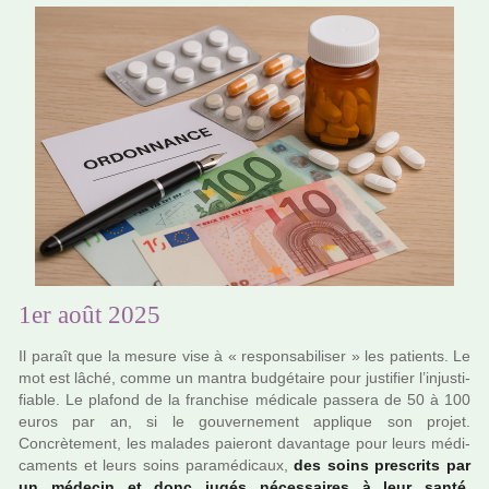
1er août 2025
Il paraît que la mesure vise à « res­pon­sa­bi­li­ser » les patients. Le
mot est lâché, comme un mantra bud­gé­taire pour jus­ti­fier l’injus­ti­
fia­ble. Le pla­fond de la fran­chise médi­cale pas­sera de 50 à 100
euros par an, si le gou­ver­ne­ment appli­que son projet.
Concrètement, les mala­des paie­ront davan­tage pour leurs médi­
ca­ments et leurs soins para­mé­di­caux,
des soins pres­crits par
un méde­cin et donc jugés néces­sai­res à leur santé
.