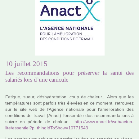
10 juillet 2015
Les recommandations pour préserver la santé des
salariés lors d’une canicule
Fatigue, sueur, déshy­dra­ta­tion, coup de cha­leur... Alors que les
tem­pé­ra­tu­res sont par­fois très élevées en ce moment, retrou­vez
sur le site web de l’Agence natio­nale pour l’amé­lio­ra­tion des
condi­tions de tra­vail (Anact) l’ensem­ble des recom­man­da­tions à
suivre en période de cha­leur :
http://www.anact.fr/web/actua­
lite/essen­tiel?p_thin­gId­To­Show=10771543