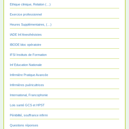
Ethique clinique, Relation (…)
Exercice professionnel
Heures Supplémentaires, (…)
IADE Inf Anesthésistes
IBODE bloc opératoire
IFSI Instituts de Formation
Inf Education Nationale
Infirmière Pratique Avancée
Infirmières puéricultrices
International, Francophonie
Lois santé GCS et HPST
Pénibilité, souffrance infirmi
Questions réponses