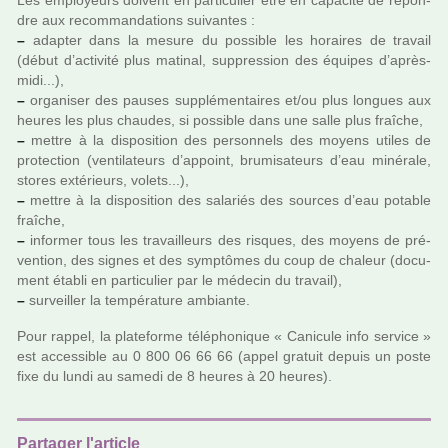
Les employeurs doi­vent en par­ti­cu­lier être en capa­cité de répon­
dre aux recom­man­da­tions sui­van­tes :
–
adap­ter dans la mesure du pos­si­ble les horai­res de tra­vail
(début d’acti­vité plus mati­nal, sup­pres­sion des équipes d’après-
midi...),
–
orga­ni­ser des pauses sup­plé­men­tai­res et/ou plus lon­gues aux
heures les plus chau­des, si pos­si­ble dans une salle plus fraî­che,
–
mettre à la dis­po­si­tion des per­son­nels des moyens utiles de
pro­tec­tion (ven­ti­la­teurs d’appoint, bru­mi­sa­teurs d’eau miné­rale,
stores exté­rieurs, volets...),
–
mettre à la dis­po­si­tion des sala­riés des sour­ces d’eau pota­ble
fraî­che,
–
infor­mer tous les tra­vailleurs des ris­ques, des moyens de pré­
ven­tion, des signes et des symp­tô­mes du coup de cha­leur (docu­
ment établi en par­ti­cu­lier par le méde­cin du tra­vail),
–
sur­veiller la tem­pé­ra­ture ambiante.
Pour rappel, la pla­te­forme télé­pho­ni­que « Canicule info ser­vice »
est acces­si­ble au 0 800 06 66 66 (appel gra­tuit depuis un poste
fixe du lundi au samedi de 8 heures à 20 heures).
Partager l'article