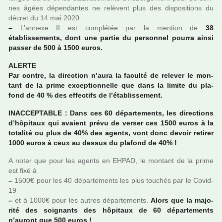
nes âgées dépen­dan­tes ne relè­vent plus des dis­po­si­tions du
décret du 14 mai 2020.
–
L’annexe II est com­plé­tée par la men­tion de
38
établissements, dont une partie du per­son­nel pourra ainsi
passer de 500 à 1500 euros.
ALERTE
Par contre, la direc­tion n’aura la faculté de rele­ver le mon­
tant de la prime excep­tion­nelle que dans la limite du pla­
fond de 40 % des effec­tifs de l’établissement.
INACCEPTABLE : Dans ces 60 dépar­te­ments, les direc­tions
d’hôpi­taux qui avaient prévu de verser ces 1500 euros à la
tota­lité ou plus de 40% des agents, vont donc devoir reti­rer
1000 euros à ceux au dessus du pla­fond de 40% !
A noter que pour les agents en EHPAD, le mon­tant de la prime
est fixé à
–
1500€ pour les 40 dépar­te­ments les plus tou­chés par le Covid-
19
–
et à 1000€ pour les autres dépar­te­ments.
Alors que la majo­
rité des soi­gnants des hôpi­taux de 60 dépar­te­ments
n’auront que 500 euros !