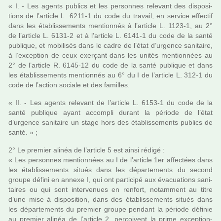
« I. - Les agents publics et les per­son­nes rele­vant des dis­po­si­
tions de l’arti­cle L. 6211-1 du code du tra­vail, en ser­vice effec­tif
dans les établissements men­tion­nés à l’arti­cle L. 1123-1, au 2°
de l’arti­cle L. 6131-2 et à l’arti­cle L. 6141-1 du code de la santé
publi­que, et mobi­li­sés dans le cadre de l’état d’urgence sani­taire,
à l’excep­tion de ceux exer­çant dans les unités men­tion­nées au
2° de l’arti­cle R. 6145-12 du code de la santé publi­que et dans
les établissements men­tion­nés au 6° du I de l’arti­cle L. 312-1 du
code de l’action sociale et des famil­les.
« II. - Les agents rele­vant de l’arti­cle L. 6153-1 du code de la
santé publi­que ayant accom­pli durant la période de l’état
d’urgence sani­taire un stage hors des établissements publics de
santé. » ;
2° Le pre­mier alinéa de l’arti­cle 5 est ainsi rédigé :
« Les per­son­nes men­tion­nées au I de l’arti­cle 1er affec­tées dans
les établissements situés dans les dépar­te­ments du second
groupe défini en annexe I, qui ont par­ti­cipé aux évacuations sani­
tai­res ou qui sont inter­ve­nues en ren­fort, notam­ment au titre
d’une mise à dis­po­si­tion, dans des établissements situés dans
les dépar­te­ments du pre­mier groupe pen­dant la période défi­nie
au pre­mier alinéa de l’arti­cle 2, per­çoi­vent la prime excep­tion­