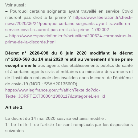
Voir aussi :
–
Pourquoi cer­tains soi­gnants ayant tra­vaillé en ser­vice Covid
n’auront pas droit à la prime ?
https://www.libe­ra­tion.fr/che­ck­
news/2020/06/24/pour­quoi-cer­tains-soi­gnants-ayant-tra­vaille-en-
ser­vice-covid-n-auront-pas-droit-a-la-prime_1792002
–
https://www.espa­cein­fir­mier.fr/actua­li­tes/200624-coro­na­vi­rus-la-
prime-de-la-dis­corde.html
Décret n° 2020-698 du 8 juin 2020 modi­fiant le décret
n° 2020-568 du 14 mai 2020 rela­tif au ver­se­ment d’une prime
excep­tion­nelle
aux agents des établissements publics de santé
et à cer­tains agents civils et mili­tai­res du minis­tère des armées et
de l’Institution natio­nale des inva­li­des dans le cadre de l’épidémie
de covid-19 (NOR : SSAH2013560D)
https://www.legi­france.gouv.fr/affich­Texte.do?cid­
Texte=JORFTEXT000041980117&cate­go­rie­Lien=id
Article 1
Le décret du 14 mai 2020 sus­visé est ainsi modi­fié :
1° Le I et le II de l’arti­cle 1er sont rem­pla­cés par les dis­po­si­tions
sui­van­tes :