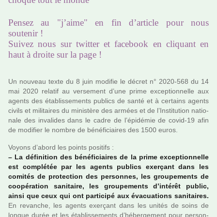
Pensez au "j’aime" en fin d’article pour nous
soutenir !
Suivez nous sur twitter et facebook en cliquant en
haut à droite sur la page !
Un nou­veau texte du 8 juin modi­fie le décret n° 2020-568 du 14
mai 2020 rela­tif au ver­se­ment d’une prime excep­tion­nelle aux
agents des établissements publics de santé et à cer­tains agents
civils et mili­tai­res du minis­tère des armées et de l’Institution natio­
nale des inva­li­des dans le cadre de l’épidémie de covid-19 afin
de modi­fier le nombre de béné­fi­ciai­res des 1500 euros.
Voyons d’abord les points posi­tifs :
–
La défi­ni­tion des béné­fi­ciai­res de la prime excep­tion­nelle
est com­plé­tée par les agents publics exer­çant dans les
comi­tés de pro­tec­tion des per­son­nes, les grou­pe­ments de
coo­pé­ra­tion sani­taire, les grou­pe­ments d’inté­rêt public,
ainsi que ceux qui ont par­ti­cipé aux évacuations sani­tai­res.
En revan­che, les agents exer­çant dans les unités de soins de
longue durée et les établissements d’héber­ge­ment pour per­son­