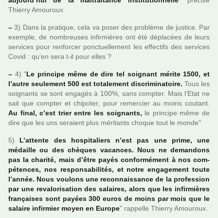
aujourd’hui de la mal­trai­tance ins­ti­tu­tion­nelle
" pré­cise
Thierry Amouroux
–
3) Dans la pra­ti­que, cela va poser des pro­blème de jus­tice. Par
exem­­ple, de nom­­breu­­ses infir­­miè­­res ont été dépla­­cées de leurs
ser­­vi­­ces pour ren­­for­­cer ponc­­tuel­­le­­ment les effec­­tifs des ser­­vi­­ces
Covid : qu’en sera t-il pour elles ?
–
4) "
Le prin­cipe même de dire tel soi­gnant mérite 1500, et
l’autre seu­le­ment 500 est tota­le­ment dis­cri­mi­na­toire.
Tous les
soi­gnants se sont enga­gés à 100%, sans comp­ter. Mais l’Etat ne
sait que comp­ter et chi­po­ter, pour remer­cier au moins cou­tant.
Au final, c’est trier entre les soi­­gnants,
le prin­­cipe même de
dire que les uns seraient plus méri­­tants choque tout le monde"
5)
L’attente des hos­pi­ta­liers n’est pas une prime, une
médaille ou des chè­ques vacan­ces. Nous ne deman­dons
pas la cha­rité, mais d’être payés confor­mé­ment à nos com­
pé­ten­ces, nos res­pon­sa­bi­li­tés, et notre enga­ge­ment toute
l’année. Nous vou­lons une reconnais­sance de la pro­fes­sion
par une reva­lo­ri­sa­tion des salai­res, alors que les infir­miè­res
fran­çai­ses sont payées 300 euros de moins par mois que le
salaire infir­mier moyen en Europe
" rap­pelle Thierry Amouroux.