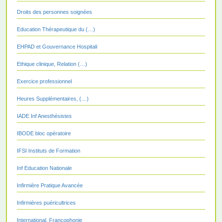
Droits des personnes soignées
Education Thérapeutique du (…)
EHPAD et Gouvernance Hospitali
Ethique clinique, Relation (…)
Exercice professionnel
Heures Supplémentaires, (…)
IADE Inf Anesthésistes
IBODE bloc opératoire
IFSI Instituts de Formation
Inf Education Nationale
Infirmière Pratique Avancée
Infirmières puéricultrices
International, Francophonie