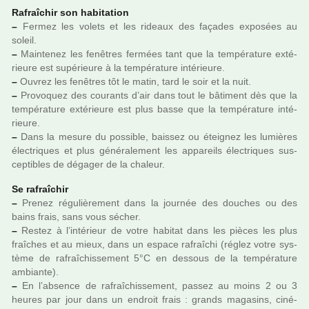
Rafraîchir son habi­ta­tion
–
Fermez les volets et les rideaux des faça­des expo­sées au
soleil.
–
Maintenez les fenê­tres fer­mées tant que la tem­pé­ra­ture exté­
rieure est supé­rieure à la tem­pé­ra­ture inté­rieure.
–
Ouvrez les fenê­tres tôt le matin, tard le soir et la nuit.
–
Provoquez des cou­rants d’air dans tout le bâti­ment dès que la
tem­pé­ra­ture exté­rieure est plus basse que la tem­pé­ra­ture inté­
rieure.
–
Dans la mesure du pos­si­ble, bais­sez ou éteignez les lumiè­res
électriques et plus géné­ra­le­ment les appa­reils électriques sus­
cep­ti­bles de déga­ger de la cha­leur.
Se rafraî­chir
–
Prenez régu­liè­re­ment dans la jour­née des dou­ches ou des
bains frais, sans vous sécher.
–
Restez à l’inté­rieur de votre habi­tat dans les pièces les plus
fraî­ches et au mieux, dans un espace rafraî­chi (réglez votre sys­
tème de rafraî­chis­se­ment 5°C en des­sous de la tem­pé­ra­ture
ambiante).
–
En l’absence de rafraî­chis­se­ment, passez au moins 2 ou 3
heures par jour dans un endroit frais : grands maga­sins, ciné­