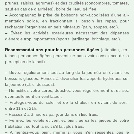
prunes, rai­sins, agru­mes) et des cru­di­tés (concom­bres, toma­tes,
sauf en cas de diar­rhées), boire de l’eau géli­fiée.
–
Accompagnez la prise de bois­sons non-alcoo­li­sées d’une ali­
men­ta­tion solide, en frac­tion­nant si besoin les repas, pour
rechar­ger l’orga­nisme en sels miné­raux (pain, soupes, etc.).
–
Évitez les acti­vi­tés exté­rieu­res néces­si­tant des dépen­ses
d’énergie trop impor­tan­tes (sports, jar­di­nage, bri­co­lage, etc.).
Recommandations pour les per­son­nes âgées
(atten­tion, cer­
tai­nes per­son­nes âgées peu­vent ne pas avoir cons­cience de la
per­cep­tion de la soif)
–
Buvez régu­liè­re­ment tout au long de la jour­née en évitant les
bois­sons gla­cées. Pensez à diver­si­fier les apports hydri­ques sur
la jour­née (cf. ci-des­sous).
–
Humidifiez votre corps, dou­chez-vous régu­liè­re­ment et uti­li­sez
éventuellement un ven­ti­la­teur.
–
Protégez-vous du soleil et de la cha­leur en évitant de sortir
entre 11h et 21h.
–
Passez 2 à 3 heures par jour dans un lieu frais.
–
Fermez les volets et ven­ti­lez bien, aérez les pièces de votre
habi­ta­tion, sur­tout la nuit s’il fait plus frais.
–
Alimentez-vous bien, même si vous n’en res­sen­tez pas le