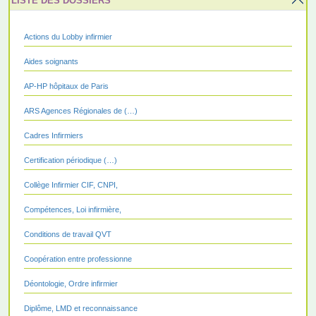
LISTE DES DOSSIERS
Actions du Lobby infirmier
Aides soignants
AP-HP hôpitaux de Paris
ARS Agences Régionales de (…)
Cadres Infirmiers
Certification périodique (…)
Collège Infirmier CIF, CNPI,
Compétences, Loi infirmière,
Conditions de travail QVT
Coopération entre professionne
Déontologie, Ordre infirmier
Diplôme, LMD et reconnaissance