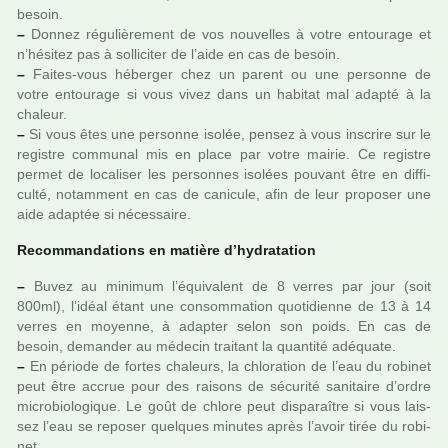
besoin.
–
Donnez régu­liè­re­ment de vos nou­vel­les à votre entou­rage et
n’hési­tez pas à sol­li­ci­ter de l’aide en cas de besoin.
–
Faites-vous héber­ger chez un parent ou une per­sonne de
votre entou­rage si vous vivez dans un habi­tat mal adapté à la
cha­leur.
–
Si vous êtes une per­sonne isolée, pensez à vous ins­crire sur le
regis­tre com­mu­nal mis en place par votre mairie. Ce regis­tre
permet de loca­li­ser les per­son­nes iso­lées pou­vant être en dif­fi­
culté, notam­ment en cas de cani­cule, afin de leur pro­po­ser une
aide adap­tée si néces­saire.
Recommandations en matière d’hydra­ta­tion
–
Buvez au mini­mum l’équivalent de 8 verres par jour (soit
800ml), l’idéal étant une consom­ma­tion quo­ti­dienne de 13 à 14
verres en moyenne, à adap­ter selon son poids. En cas de
besoin, deman­der au méde­cin trai­tant la quan­tité adé­quate.
–
En période de fortes cha­leurs, la chlo­ra­tion de l’eau du robi­net
peut être accrue pour des rai­sons de sécu­rité sani­taire d’ordre
micro­bio­lo­gi­que. Le goût de chlore peut dis­pa­raî­tre si vous lais­
sez l’eau se repo­ser quel­ques minu­tes après l’avoir tirée du robi­
net.