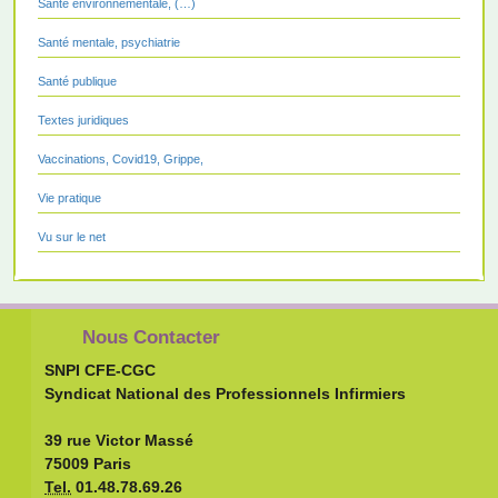
Santé environnementale, (…)
Santé mentale, psychiatrie
Santé publique
Textes juridiques
Vaccinations, Covid19, Grippe,
Vie pratique
Vu sur le net
Nous Contacter
SNPI CFE-CGC
Syndicat National des Professionnels Infirmiers
39 rue Victor Massé
75009 Paris
Tel.
01.48.78.69.26