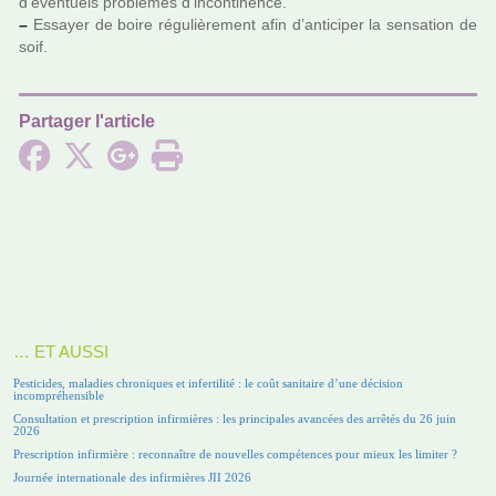
d’éventuels pro­blè­mes d’inconti­nence.
–
Essayer de boire régu­liè­re­ment afin d’anti­ci­per la sen­sa­tion de
soif.
Partager l'article
… ET AUSSI
Pesticides, maladies chroniques et infertilité : le coût sanitaire d’une décision
incompréhensible
Consultation et prescription infirmières : les principales avancées des arrêtés du 26 juin
2026
Prescription infirmière : reconnaître de nouvelles compétences pour mieux les limiter ?
Journée internationale des infirmières JII 2026