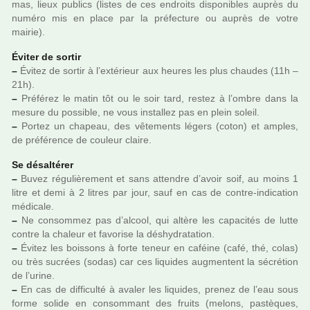
mas, lieux publics (listes de ces endroits dis­po­ni­bles auprès du
numéro mis en place par la pré­fec­ture ou auprès de votre
mairie).
Éviter de sortir
–
Évitez de sortir à l’exté­rieur aux heures les plus chau­des (11h –
21h).
–
Préférez le matin tôt ou le soir tard, restez à l’ombre dans la
mesure du pos­si­ble, ne vous ins­tal­lez pas en plein soleil.
–
Portez un cha­peau, des vête­ments légers (coton) et amples,
de pré­fé­rence de cou­leur claire.
Se désal­té­rer
–
Buvez régu­liè­re­ment et sans atten­dre d’avoir soif, au moins 1
litre et demi à 2 litres par jour, sauf en cas de contre-indi­ca­tion
médi­cale.
–
Ne consom­mez pas d’alcool, qui altère les capa­ci­tés de lutte
contre la cha­leur et favo­rise la déshy­dra­ta­tion.
–
Évitez les bois­sons à forte teneur en caféine (café, thé, colas)
ou très sucrées (sodas) car ces liqui­des aug­men­tent la sécré­tion
de l’urine.
–
En cas de dif­fi­culté à avaler les liqui­des, prenez de l’eau sous
forme solide en consom­mant des fruits (melons, pas­tè­ques,