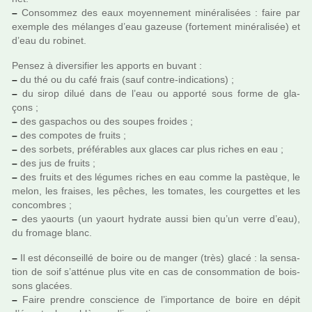
–
Consommez des eaux moyen­ne­ment miné­ra­li­sées : faire par
exem­ple des mélan­ges d’eau gazeuse (for­te­ment miné­ra­li­sée) et
d’eau du robi­net.
Pensez à diver­si­fier les apports en buvant :
–
du thé ou du café frais (sauf contre-indi­ca­tions) ;
–
du sirop dilué dans de l’eau ou apporté sous forme de gla­
çons ;
–
des gas­pa­chos ou des soupes froi­des ;
–
des com­po­tes de fruits ;
–
des sor­bets, pré­fé­ra­bles aux glaces car plus riches en eau ;
–
des jus de fruits ;
–
des fruits et des légu­mes riches en eau comme la pas­tè­que, le
melon, les frai­ses, les pêches, les toma­tes, les cour­get­tes et les
concom­bres ;
–
des yaourts (un yaourt hydrate aussi bien qu’un verre d’eau),
du fro­mage blanc.
–
Il est déconseillé de boire ou de manger (très) glacé : la sen­sa­
tion de soif s’atté­nue plus vite en cas de consom­ma­tion de bois­
sons gla­cées.
–
Faire pren­dre cons­cience de l’impor­tance de boire en dépit