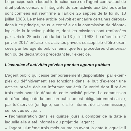
Le prin­cipe selon lequel le fonc­tion­naire ou l’agent contrac­tuel de
droit public consa­cre l’inté­gra­lité de son acti­vité aux tâches qui lui
sont confiées est réaf­firmé à l’arti­cle 25 sep­ties de la loi du 13
juillet 1983. Le même arti­cle pré­voit et enca­dre cer­tai­nes déro­ga­
tions à ce prin­cipe, sous le contrôle de la com­mis­sion de déon­to­
lo­gie de la fonc­tion publi­que, dont les mis­sions sont ren­for­cées
par l’arti­cle 25 octies de la loi du 13 juillet 1983. Le décret du 27
jan­vier 2017 pré­cise les acti­vi­tés pri­vées sus­cep­ti­ble d’être exer­
cées par les agents publics, ainsi que les pro­cé­du­res d’auto­ri­sa­
tion ou de décla­ra­tion pré­cé­dant leur exer­cice.
L’exer­cice d’acti­vi­tés pri­vées par des agents publics
L’agent public qui cesse tem­po­rai­re­ment (dis­po­ni­bi­lité, par exem­
ple) ou défi­ni­ti­ve­ment ses fonc­tions dans le but d’exer­cer une
acti­vité privée doit en infor­mer par écrit l’auto­rité dont il relève
trois mois avant le début de cette acti­vité privée. La com­mis­sion
de déon­to­lo­gie de la fonc­tion publi­que est obli­ga­toi­re­ment saisie,
par télé­ser­vice (en ligne, sur le site inter­net de la com­mis­sion),
sur ce cas soit par :
–
l’admi­nis­tra­tion dans les quinze jours à comp­ter de la date à
laquelle elle a été infor­mée du projet de l’agent ;
–
l’agent lui-même trois mois au moins avant la date à laquelle il