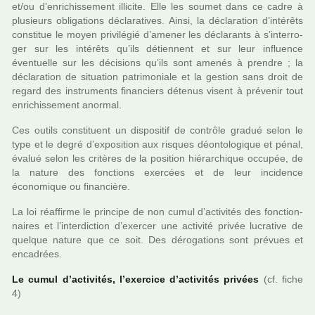
et/ou d’enri­chis­se­ment illi­cite. Elle les soumet dans ce cadre à
plu­sieurs obli­ga­tions décla­ra­ti­ves. Ainsi, la décla­ra­tion d’inté­rêts
cons­ti­tue le moyen pri­vi­lé­gié d’amener les décla­rants à s’inter­ro­
ger sur les inté­rêts qu’ils détien­nent et sur leur influence
éventuelle sur les déci­sions qu’ils sont amenés à pren­dre ; la
décla­ra­tion de situa­tion patri­mo­niale et la ges­tion sans droit de
regard des ins­tru­ments finan­ciers déte­nus visent à pré­ve­nir tout
enri­chis­se­ment anor­mal.
Ces outils cons­ti­tuent un dis­po­si­tif de contrôle gradué selon le
type et le degré d’expo­si­tion aux ris­ques déon­to­lo­gi­que et pénal,
évalué selon les cri­tè­res de la posi­tion hié­rar­chi­que occu­pée, de
la nature des fonc­tions exer­cées et de leur inci­dence
économique ou finan­cière.
La loi réaf­firme le prin­cipe de non cumul d’acti­vi­tés des fonc­tion­
nai­res et l’inter­dic­tion d’exer­cer une acti­vité privée lucra­tive de
quel­que nature que ce soit. Des déro­ga­tions sont pré­vues et
enca­drées.
Le cumul d’acti­vi­tés, l’exer­cice d’acti­vi­tés pri­vées
(cf. fiche
4)