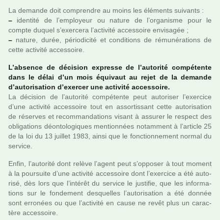
La demande doit com­pren­dre au moins les éléments sui­vants :
–
iden­tité de l’employeur ou nature de l’orga­nisme pour le
compte duquel s’exer­cera l’acti­vité acces­soire envi­sa­gée ;
–
nature, durée, pério­di­cité et condi­tions de rému­né­ra­tions de
cette acti­vité acces­soire.
L’absence de déci­sion expresse de l’auto­rité com­pé­tente
dans le délai d’un mois équivaut au rejet de la demande
d’auto­ri­sa­tion d’exer­cer une acti­vité acces­soire.
La déci­sion de l’auto­rité com­pé­tente peut auto­ri­ser l’exer­cice
d’une acti­vité acces­soire tout en assor­tis­sant cette auto­ri­sa­tion
de réser­ves et recom­man­da­tions visant à assu­rer le res­pect des
obli­ga­tions déon­to­lo­gi­ques men­tion­nées notam­ment à l’arti­cle 25
de la loi du 13 juillet 1983, ainsi que le fonc­tion­ne­ment normal du
ser­vice.
Enfin, l’auto­rité dont relève l’agent peut s’oppo­ser à tout moment
à la pour­suite d’une acti­vité acces­soire dont l’exer­cice a été auto­
risé, dès lors que l’inté­rêt du ser­vice le jus­ti­fie, que les infor­ma­
tions sur le fon­de­ment des­quel­les l’auto­ri­sa­tion a été donnée
sont erro­nées ou que l’acti­vité en cause ne revêt plus un carac­
tère acces­soire.