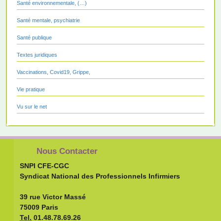
Santé environnementale, (…)
Santé mentale, psychiatrie
Santé publique
Textes juridiques
Vaccinations, Covid19, Grippe,
Vie pratique
Vu sur le net
Nous Contacter
SNPI CFE-CGC
Syndicat National des Professionnels Infirmiers
39 rue Victor Massé
75009 Paris
Tel.
01.48.78.69.26