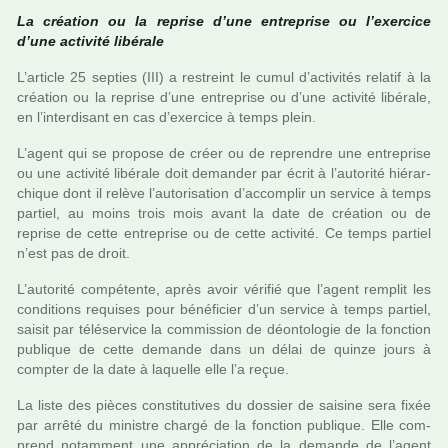
La créa­tion ou la reprise d’une entre­prise ou l’exer­cice
d’une acti­vité libé­rale
L’arti­cle 25 sep­ties (III) a res­treint le cumul d’acti­vi­tés rela­tif à la
créa­tion ou la reprise d’une entre­prise ou d’une acti­vité libé­rale,
en l’inter­di­sant en cas d’exer­cice à temps plein.
L’agent qui se pro­pose de créer ou de repren­dre une entre­prise
ou une acti­vité libé­rale doit deman­der par écrit à l’auto­rité hié­rar­
chi­que dont il relève l’auto­ri­sa­tion d’accom­plir un ser­vice à temps
par­tiel, au moins trois mois avant la date de créa­tion ou de
reprise de cette entre­prise ou de cette acti­vité. Ce temps par­tiel
n’est pas de droit.
L’auto­rité com­pé­tente, après avoir véri­fié que l’agent rem­plit les
condi­tions requi­ses pour béné­fi­cier d’un ser­vice à temps par­tiel,
saisit par télé­ser­vice la com­mis­sion de déon­to­lo­gie de la fonc­tion
publi­que de cette demande dans un délai de quinze jours à
comp­ter de la date à laquelle elle l’a reçue.
La liste des pièces cons­ti­tu­ti­ves du dos­sier de sai­sine sera fixée
par arrêté du minis­tre chargé de la fonc­tion publi­que. Elle com­
prend notam­ment une appré­cia­tion de la demande de l’agent