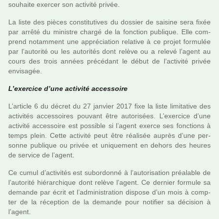
sou­haite exer­cer son acti­vité privée.
La liste des pièces cons­ti­tu­ti­ves du dos­sier de sai­sine sera fixée
par arrêté du minis­tre chargé de la fonc­tion publi­que. Elle com­
prend notam­ment une appré­cia­tion rela­tive à ce projet for­mu­lée
par l’auto­rité ou les auto­ri­tés dont relève ou a relevé l’agent au
cours des trois années pré­cé­dant le début de l’acti­vité privée
envi­sa­gée.
L’exer­cice d’une acti­vité acces­soire
L’arti­cle 6 du décret du 27 jan­vier 2017 fixe la liste limi­ta­tive des
acti­vi­tés acces­soi­res pou­vant être auto­ri­sées. L’exer­cice d’une
acti­vité acces­soire est pos­si­ble si l’agent exerce ses fonc­tions à
temps plein. Cette acti­vité peut être réa­li­sée auprès d’une per­
sonne publi­que ou privée et uni­que­ment en dehors des heures
de ser­vice de l’agent.
Ce cumul d’acti­vi­tés est subor­donné à l’auto­ri­sa­tion préa­la­ble de
l’auto­rité hié­rar­chi­que dont relève l’agent. Ce der­nier for­mule sa
demande par écrit et l’admi­nis­tra­tion dis­pose d’un mois à comp­
ter de la récep­tion de la demande pour noti­fier sa déci­sion à
l’agent.