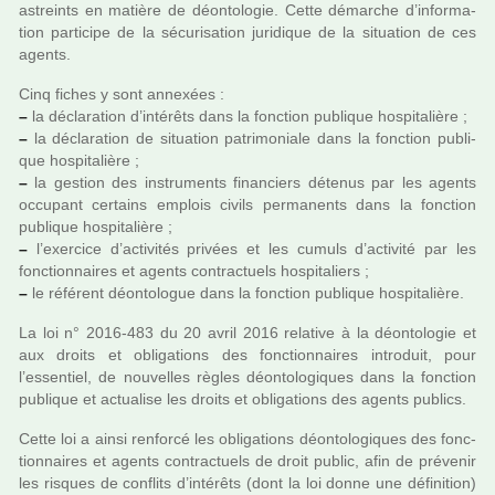
astreints en matière de déon­to­lo­gie. Cette démar­che d’infor­ma­
tion par­ti­cipe de la sécu­ri­sa­tion juri­di­que de la situa­tion de ces
agents.
Cinq fiches y sont annexées :
–
la décla­ra­tion d’inté­rêts dans la fonc­tion publi­que hos­pi­ta­lière ;
–
la décla­ra­tion de situa­tion patri­mo­niale dans la fonc­tion publi­
que hos­pi­ta­lière ;
–
la ges­tion des ins­tru­ments finan­ciers déte­nus par les agents
occu­pant cer­tains emplois civils per­ma­nents dans la fonc­tion
publi­que hos­pi­ta­lière ;
–
l’exer­cice d’acti­vi­tés pri­vées et les cumuls d’acti­vité par les
fonc­tion­nai­res et agents contrac­tuels hos­pi­ta­liers ;
–
le réfé­rent déon­to­lo­gue dans la fonc­tion publi­que hos­pi­ta­lière.
La loi n° 2016-483 du 20 avril 2016 rela­tive à la déon­to­lo­gie et
aux droits et obli­ga­tions des fonc­tion­nai­res intro­duit, pour
l’essen­tiel, de nou­vel­les règles déon­to­lo­gi­ques dans la fonc­tion
publi­que et actua­lise les droits et obli­ga­tions des agents publics.
Cette loi a ainsi ren­forcé les obli­ga­tions déon­to­lo­gi­ques des fonc­
tion­nai­res et agents contrac­tuels de droit public, afin de pré­ve­nir
les ris­ques de conflits d’inté­rêts (dont la loi donne une défi­ni­tion)