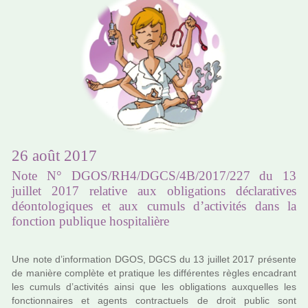
26 août 2017
Note N° DGOS/RH4/DGCS/4B/2017/227 du 13
juillet 2017 relative aux obligations déclaratives
déontologiques et aux cumuls d’activités dans la
fonction publique hospitalière
Une note d’infor­ma­tion DGOS, DGCS du 13 juillet 2017 pré­sente
de manière com­plète et pra­ti­que les dif­fé­ren­tes règles enca­drant
les cumuls d’acti­vi­tés ainsi que les obli­ga­tions aux­quel­les les
fonc­tion­nai­res et agents contrac­tuels de droit public sont