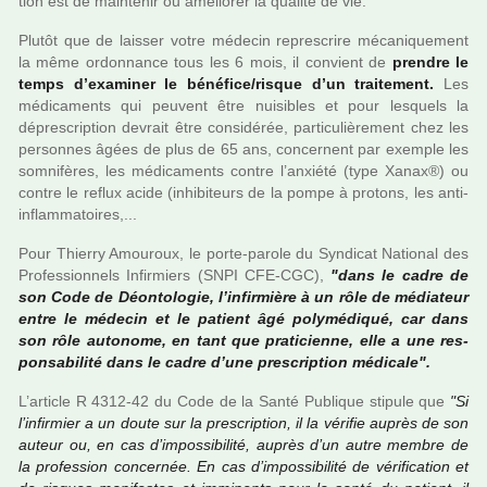
tion est de main­te­nir ou amé­lio­rer la qua­lité de vie.
Plutôt que de lais­ser votre méde­cin repres­crire méca­ni­que­ment
la même ordon­nance tous les 6 mois, il convient de
pren­dre le
temps d’exa­mi­ner le béné­fice/risque d’un trai­te­ment.
Les
médi­ca­ments qui peu­vent être nui­si­bles et pour les­quels la
dépres­crip­tion devrait être consi­dé­rée, par­ti­cu­liè­re­ment chez les
per­son­nes âgées de plus de 65 ans, concer­nent par exem­ple les
som­ni­fè­res, les médi­ca­ments contre l’anxiété (type Xanax®) ou
contre le reflux acide (inhi­bi­teurs de la pompe à pro­tons, les anti-
inflam­ma­toi­res,...
Pour Thierry Amouroux, le porte-parole du Syndicat National des
Professionnels Infirmiers (SNPI CFE-CGC),
"dans le cadre de
son Code de Déontologie, l’infir­mière à un rôle de média­teur
entre le méde­cin et le patient âgé poly­mé­di­qué, car dans
son rôle auto­nome, en tant que pra­ti­cienne, elle a une res­
pon­sa­bi­lité dans le cadre d’une pres­crip­tion médi­cale".
L’arti­cle R 4312-42 du Code de la Santé Publique sti­pule que
"Si
l’infir­mier a un doute sur la pres­crip­tion, il la véri­fie auprès de son
auteur ou, en cas d’impos­si­bi­lité, auprès d’un autre membre de
la pro­fes­sion concer­née. En cas d’impos­si­bi­lité de véri­fi­ca­tion et