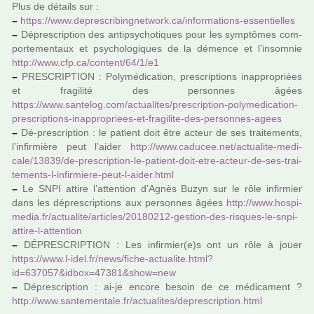
Plus de détails sur :
–
https://www.depres­cri­bin­gnet­work.ca/infor­ma­tions-essen­tiel­les
–
Déprescription des anti­psy­cho­ti­ques pour les symp­tô­mes com­
por­te­men­taux et psy­cho­lo­gi­ques de la démence et l’insom­nie
http://www.cfp.ca/content/64/1/e1
–
PRESCRIPTION : Polymédication, pres­crip­tions inap­pro­priées
et fra­gi­lité des per­son­nes âgées
https://www.san­te­log.com/actua­li­tes/pres­crip­tion-poly­me­di­ca­tion-
pres­crip­tions-inap­pro­priees-et-fra­gi­lite-des-per­son­nes-agees
–
Dé-pres­crip­tion : le patient doit être acteur de ses trai­te­ments,
l’infir­mière peut l’aider
http://www.cadu­cee.net/actua­lite-medi­
cale/13839/de-pres­crip­tion-le-patient-doit-etre-acteur-de-ses-trai­
te­ments-l-infir­miere-peut-l-aider.html
–
Le SNPI attire l’atten­tion d’Agnès Buzyn sur le rôle infir­mier
dans les dépres­crip­tions aux per­son­nes âgées
http://www.hos­pi­
me­dia.fr/actua­lite/arti­cles/20180212-ges­tion-des-ris­ques-le-snpi-
attire-l-atten­tion
–
DÉPRESCRIPTION : Les infir­mier(e)s ont un rôle à jouer
https://www.l-idel.fr/news/fiche-actua­lite.html?
id=637057&idbox=47381&show=new
–
Déprescription : ai-je encore besoin de ce médi­ca­ment ?
http://www.san­te­men­tale.fr/actua­li­tes/depres­crip­tion.html