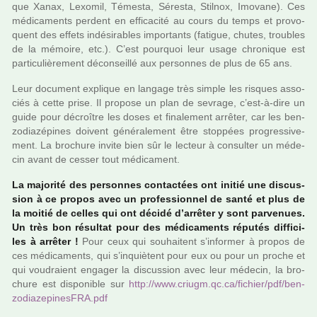
que Xanax, Lexomil, Témesta, Séresta, Stilnox, Imovane). Ces
médi­ca­ments per­dent en effi­ca­cité au cours du temps et pro­vo­
quent des effets indé­si­ra­bles impor­tants (fati­gue, chutes, trou­bles
de la mémoire, etc.). C’est pour­quoi leur usage chro­ni­que est
par­ti­cu­liè­re­ment déconseillé aux per­son­nes de plus de 65 ans.
Leur docu­ment expli­que en lan­gage très simple les ris­ques asso­
ciés à cette prise. Il pro­pose un plan de sevrage, c’est-à-dire un
guide pour décroî­tre les doses et fina­le­ment arrê­ter, car les ben­
zo­dia­zé­pi­nes doi­vent géné­ra­le­ment être stop­pées pro­gres­si­ve­
ment. La bro­chure invite bien sûr le lec­teur à consul­ter un méde­
cin avant de cesser tout médi­ca­ment.
La majo­rité des per­son­nes contac­tées ont initié une dis­cus­
sion à ce propos avec un pro­fes­sion­nel de santé et plus de
la moitié de celles qui ont décidé d’arrê­ter y sont par­ve­nues.
Un très bon résul­tat pour des médi­ca­ments répu­tés dif­fi­ci­
les à arrê­ter !
Pour ceux qui sou­hai­tent s’infor­mer à propos de
ces médi­ca­ments, qui s’inquiè­tent pour eux ou pour un proche et
qui vou­draient enga­ger la dis­cus­sion avec leur méde­cin, la bro­
chure est dis­po­ni­ble sur
http://www.criugm.qc.ca/fichier/pdf/ben­
zo­dia­ze­pi­nes­FRA.pdf