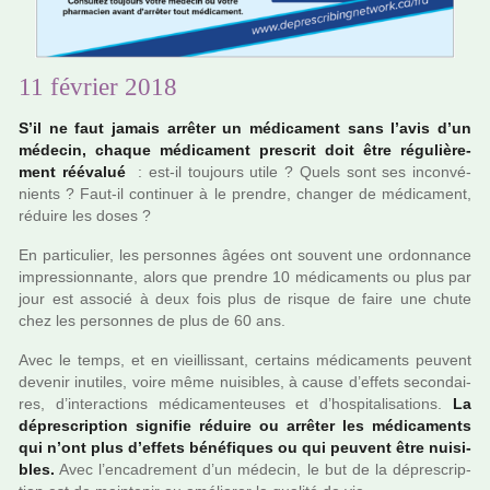
11 février 2018
S’il ne faut jamais arrê­ter un médi­ca­ment sans l’avis d’un
méde­cin, chaque médi­ca­ment pres­crit doit être régu­liè­re­
ment réé­va­lué
: est-il tou­jours utile ? Quels sont ses inconvé­
nients ? Faut-il conti­nuer à le pren­dre, chan­ger de médi­ca­ment,
réduire les doses ?
En par­ti­cu­lier, les per­son­nes âgées ont sou­vent une ordon­nance
impres­sion­nante, alors que pren­dre 10 médi­ca­ments ou plus par
jour est asso­cié à deux fois plus de risque de faire une chute
chez les per­son­nes de plus de 60 ans.
Avec le temps, et en vieillis­sant, cer­tains médi­ca­ments peu­vent
deve­nir inu­ti­les, voire même nui­si­bles, à cause d’effets secondai­
res, d’inte­rac­tions médi­ca­men­teu­ses et d’hos­pi­ta­li­sa­tions.
La
dépres­crip­tion signi­fie réduire ou arrê­ter les médi­ca­ments
qui n’ont plus d’effets béné­fi­ques ou qui peu­vent être nui­si­
bles.
Avec l’enca­dre­ment d’un méde­cin, le but de la dépres­crip­