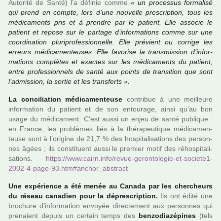
Autorité de Santé) l’a défi­nie comme
« un pro­ces­sus for­ma­lisé
qui prend en compte, lors d’une nou­velle pres­crip­tion, tous les
médi­ca­ments pris et à pren­dre par le patient. Elle asso­cie le
patient et repose sur le par­tage d’infor­ma­tions comme sur une
coor­di­na­tion plu­ri­pro­fes­sion­nelle. Elle pré­vient ou cor­rige les
erreurs médi­ca­men­teu­ses. Elle favo­rise la trans­mis­sion d’infor­
ma­tions com­plè­tes et exac­tes sur les médi­ca­ments du patient,
entre pro­fes­sion­nels de santé aux points de tran­si­tion que sont
l’admis­sion, la sortie et les trans­ferts ».
La conci­lia­tion médi­ca­men­teuse
contri­bue à une meilleure
infor­ma­tion du patient et de son entou­rage, ainsi qu’au bon
usage du médi­ca­ment. C’est aussi un enjeu de santé publi­que :
en France, les pro­blè­mes liés à la thé­ra­peu­ti­que médi­ca­men­
teuse sont à l’ori­gine de 21,7 % des hos­pi­ta­li­sa­tions des per­son­
nes âgées ; ils cons­ti­tuent aussi le pre­mier motif des réhos­pi­ta­li­
sa­tions.
https://www.cairn.info/revue-geron­to­lo­gie-et-socie­te1-
2002-4-page-93.htm#an­chor_abs­tract
Une expé­rience a été menée au Canada par les cher­cheurs
du réseau cana­dien pour la dépres­crip­tion.
Ils ont édité une
bro­chure d’infor­ma­tion envoyée direc­te­ment aux per­son­nes qui
pre­naient depuis un cer­tain temps des
ben­zo­dia­zé­pi­nes
(tels