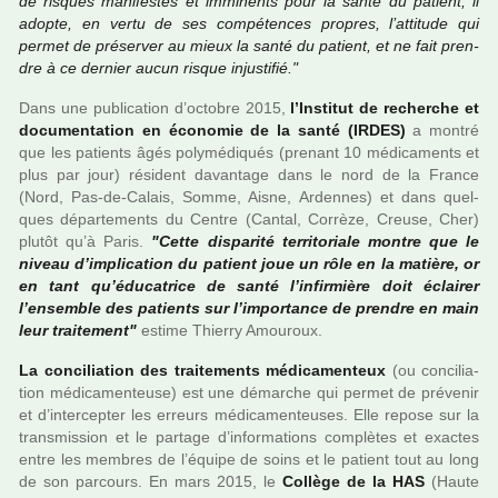
de ris­ques mani­fes­tes et immi­nents pour la santé du patient, il
adopte, en vertu de ses com­pé­ten­ces pro­pres, l’atti­tude qui
permet de pré­ser­ver au mieux la santé du patient, et ne fait pren­
dre à ce der­nier aucun risque injus­ti­fié."
Dans une publi­ca­tion d’octo­bre 2015,
l’Institut de recher­che et
docu­men­ta­tion en économie de la santé (IRDES)
a montré
que les patients âgés poly­mé­di­qués (pre­nant 10 médi­ca­ments et
plus par jour) rési­dent davan­tage dans le nord de la France
(Nord, Pas-de-Calais, Somme, Aisne, Ardennes) et dans quel­
ques dépar­te­ments du Centre (Cantal, Corrèze, Creuse, Cher)
plutôt qu’à Paris.
"Cette dis­pa­rité ter­ri­to­riale montre que le
niveau d’impli­ca­tion du patient joue un rôle en la matière, or
en tant qu’éducatrice de santé l’infir­mière doit éclairer
l’ensem­ble des patients sur l’impor­tance de pren­dre en main
leur trai­te­ment"
estime Thierry Amouroux.
La conci­lia­tion des trai­te­ments médi­ca­men­teux
(ou conci­lia­
tion médi­ca­men­teuse) est une démar­che qui permet de pré­ve­nir
et d’inter­cep­ter les erreurs médi­ca­men­teu­ses. Elle repose sur la
trans­mis­sion et le par­tage d’infor­ma­tions com­plè­tes et exac­tes
entre les mem­bres de l’équipe de soins et le patient tout au long
de son par­cours. En mars 2015, le
Collège de la HAS
(Haute