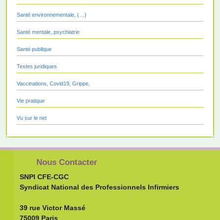
Santé environnementale, (…)
Santé mentale, psychiatrie
Santé publique
Textes juridiques
Vaccinations, Covid19, Grippe,
Vie pratique
Vu sur le net
Nous Contacter
SNPI CFE-CGC
Syndicat National des Professionnels Infirmiers
39 rue Victor Massé
75009 Paris