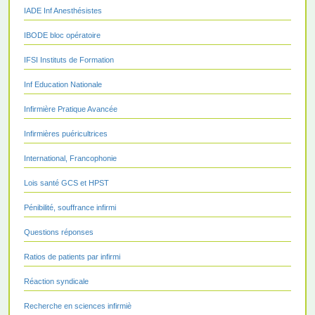
IADE Inf Anesthésistes
IBODE bloc opératoire
IFSI Instituts de Formation
Inf Education Nationale
Infirmière Pratique Avancée
Infirmières puéricultrices
International, Francophonie
Lois santé GCS et HPST
Pénibilité, souffrance infirmi
Questions réponses
Ratios de patients par infirmi
Réaction syndicale
Recherche en sciences infirmiè