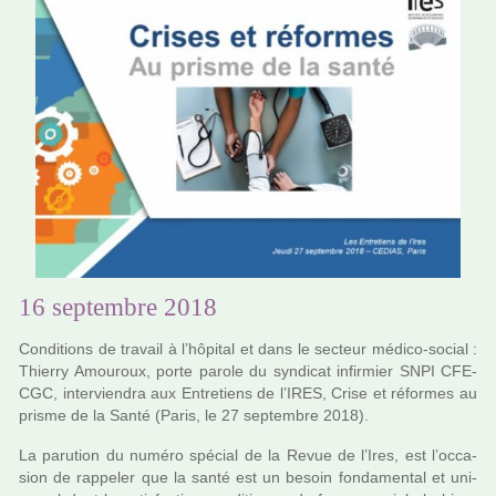
16 septembre 2018
Conditions de tra­vail à l’hôpi­tal et dans le sec­teur médico-social :
Thierry Amouroux, porte parole du syn­di­cat infir­mier SNPI CFE-
CGC, inter­vien­dra aux Entretiens de l’IRES, Crise et réfor­mes au
prisme de la Santé (Paris, le 27 sep­tem­bre 2018).
La paru­tion du numéro spé­cial de la Revue de l’Ires, est l’occa­
sion de rap­pe­ler que la santé est un besoin fon­da­men­tal et uni­