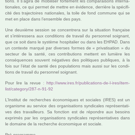
tions. Il s’agira de mobi­li­ser for­te­ment les com­pa­rai­sons inter­na­
tio­na­les, ce qui permet de mettre en évidence, der­rière la spé­ci­fi­
cité des tra­jec­toi­res natio­na­les, la toile de fond com­mune qui se
met en place dans l’ensem­ble des pays.
Une deuxième ses­sion se concen­trera sur la situa­tion fran­çaise
et s’inté­res­sera aux condi­tions de tra­vail du per­son­nel soi­gnant,
que ce soit dans le sys­tème hos­pi­ta­lier ou dans les EHPAD. Dans
un contexte marqué par diver­ses formes de « pri­va­ti­sa­tion » du
sec­teur de la santé, ces contri­bu­tions met­tent en lumière les
consé­quen­ces sou­vent néga­ti­ves des poli­ti­ques publi­ques, à la
fois sur l’état de santé des popu­la­tions mais aussi sur les condi­
tions de tra­vail du per­son­nel soi­gnant.
Pour lire la revue :
http://www.ires.fr/publi­ca­tions-de-l-ires/item­
list/cate­gory/287-n-91-92
L’Institut de recher­ches économiques et socia­les (IRES) est un
orga­nisme au ser­vice des orga­ni­sa­tions syn­di­ca­les repré­sen­ta­ti­
ves des tra­vailleurs. Sa fonc­tion est de répon­dre aux besoins
expri­més par les orga­ni­sa­tions syn­di­ca­les repré­sen­ta­ti­ves dans
le domaine de la recher­che économique et sociale.
Pré-pro­gramme