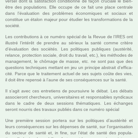
ver­sel dont la satis­fac­tion condi­tionne de façon cru­ciale le bien-
être des popu­la­tions. Elle occupe de ce fait une place cen­trale
dans l’évaluation des pro­blè­mes économiques et sociaux et
cons­ti­tue un étalon majeur pour étudier les trans­for­ma­tions de la
société.
Les contri­bu­tions à ce numéro spé­cial de la Revue de l’IRES ont
illus­tré l’inté­rêt de pren­dre au sérieux la santé comme cri­tère
d’évaluation des socié­tés. Les poli­ti­ques publi­ques (aus­té­rité,
relance, pro­tec­tion sociale, droit du tra­vail, etc.), les métho­des de
mana­ge­ment, le chô­mage de masse, etc. ne sont pas que des
ques­tions tech­ni­ques met­tant en jeu un prin­cipe abs­trait d’effi­ca­
cité. Parce que le trai­te­ment actuel de ses sujets coûte des vies,
il doit être repensé à l’aune de ses consé­quen­ces sur la santé.
Il s’agit avec ces entre­tiens de pour­sui­vre le débat. Les débats
asso­cie­ront cher­cheurs, uni­ver­si­tai­res et res­pon­sa­bles syn­di­caux
dans le cadre de deux ses­sions thé­ma­ti­ques. Les échanges
seront nour­ris des tra­vaux publiés dans ce numéro spé­cial
Une pre­mière ses­sion por­tera sur les poli­ti­ques d’aus­té­rité et
leurs consé­quen­ces sur les dépen­ses de santé, sur l’orga­ni­sa­tion
du sec­teur de santé et, in fine, sur l’état de santé des popu­la­