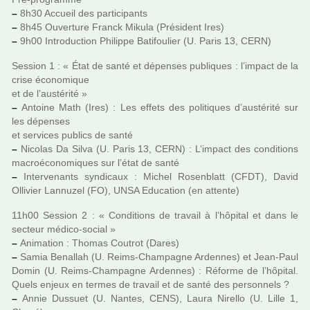
–
8h30 Accueil des par­ti­ci­pants
–
8h45 Ouverture Franck Mikula (Président Ires)
–
9h00 Introduction Philippe Batifoulier (U. Paris 13, CERN)
Session 1 : « État de santé et dépen­ses publi­ques : l’impact de la
crise économique
et de l’aus­té­rité »
–
Antoine Math (Ires) : Les effets des poli­ti­ques d’aus­té­rité sur
les dépen­ses
et ser­vi­ces publics de santé
–
Nicolas Da Silva (U. Paris 13, CERN) : L’impact des condi­tions
macroé­co­no­mi­ques sur l’état de santé
–
Intervenants syn­di­caux : Michel Rosenblatt (CFDT), David
Ollivier Lannuzel (FO), UNSA Education (en attente)
11h00 Session 2 : « Conditions de tra­vail à l’hôpi­tal et dans le
sec­teur médico-social »
–
Animation : Thomas Coutrot (Dares)
–
Samia Benallah (U. Reims-Champagne Ardennes) et Jean-Paul
Domin (U. Reims-Champagne Ardennes) : Réforme de l’hôpi­tal.
Quels enjeux en termes de tra­vail et de santé des per­son­nels ?
–
Annie Dussuet (U. Nantes, CENS), Laura Nirello (U. Lille 1,