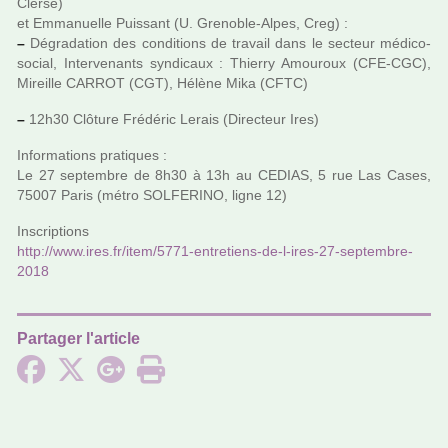
Clersé)
et Emmanuelle Puissant (U. Grenoble-Alpes, Creg) :
–
Dégradation des condi­tions de tra­vail dans le sec­teur médico-
social, Intervenants syn­di­caux : Thierry Amouroux (CFE-CGC),
Mireille CARROT (CGT), Hélène Mika (CFTC)
–
12h30 Clôture Frédéric Lerais (Directeur Ires)
Informations pra­ti­ques :
Le 27 sep­tem­bre de 8h30 à 13h au CEDIAS, 5 rue Las Cases,
75007 Paris (métro SOLFERINO, ligne 12)
Inscriptions
http://www.ires.fr/item/5771-entre­tiens-de-l-ires-27-sep­tem­bre-
2018
Partager l'article