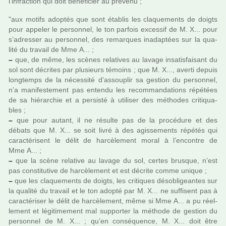
l’infrac­tion qui doit béné­fi­cier au pré­venu ;
"aux motifs adop­tés que sont établis les cla­que­ments de doigts
pour appe­ler le per­son­nel, le ton par­fois exces­sif de M. X... pour
s’adres­ser au per­son­nel, des remar­ques ina­dap­tées sur la qua­
lité du tra­vail de Mme A... ;
–
que, de même, les scènes rela­ti­ves au lavage insa­tis­fai­sant du
sol sont décri­tes par plu­sieurs témoins ; que M. X..., averti depuis
long­temps de la néces­sité d’assou­plir sa ges­tion du per­son­nel,
n’a mani­fes­te­ment pas entendu les recom­man­da­tions répé­tées
de sa hié­rar­chie et a per­sisté à uti­li­ser des métho­des cri­ti­qua­
bles ;
–
que pour autant, il ne résulte pas de la pro­cé­dure et des
débats que M. X... se soit livré à des agis­se­ments répé­tés qui
carac­té­ri­sent le délit de har­cè­le­ment moral à l’encontre de
Mme A... ;
–
que la scène rela­tive au lavage du sol, certes brus­que, n’est
pas cons­ti­tu­tive de har­cè­le­ment et est décrite comme unique ;
–
que les cla­que­ments de doigts, les cri­ti­ques déso­bli­gean­tes sur
la qua­lité du tra­vail et le ton adopté par M. X... ne suf­fi­sent pas à
carac­té­ri­ser le délit de har­cè­le­ment, même si Mme A... a pu réel­
le­ment et légi­ti­me­ment mal sup­por­ter la méthode de ges­tion du
per­son­nel de M. X... ; qu’en consé­quence, M. X... doit être