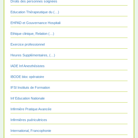
Droits des personnes soignées
Education Thérapeutique du (…)
EHPAD et Gouvernance Hospitali
Ethique clinique, Relation (…)
Exercice professionnel
Heures Supplémentaires, (…)
IADE Inf Anesthésistes
IBODE bloc opératoire
IFSI Instituts de Formation
Inf Education Nationale
Infirmière Pratique Avancée
Infirmières puéricultrices
International, Francophonie