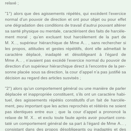
relaxé ;
"1°) alors que des agis­se­ments répé­tés, qui excè­dent l’exer­cice
normal d’un pou­voir de direc­tion et ont pour objet ou pour effet
une dégra­da­tion des condi­tions de tra­vail d’autrui pou­vant alté­rer
sa santé phy­si­que ou men­tale, carac­té­ri­sent des faits de har­cè­le­
ment moral ; qu’en excluant tout har­cè­le­ment de la part de
M. X..., supé­rieur hié­rar­chi­que de Mme A... , sans recher­cher si
les propos, atti­tu­des et gestes répé­ti­tifs, dont elle admet­tait le
carac­tère déplacé, ina­dapté et déso­bli­geant à l’égard de
Mme A... , n’avaient pas excédé l’exer­cice normal du pou­voir de
direc­tion d’un supé­rieur hié­rar­chi­que direct à l’encontre de la per­
sonne placée sous sa direc­tion, la cour d’appel n’a pas jus­ti­fié sa
déci­sion au regard des arti­cles sus­vi­sés ;
"2°) alors qu’un com­por­te­ment géné­ral ou une manière de parler
dépla­cée et inap­pro­priée cons­ti­tuent, s’ils ont un carac­tère habi­
tuel, des agis­se­ments répé­tés cons­ti­tu­tifs d’un fait de har­cè­le­
ment, peu impor­tant que les actes repro­chés et réi­té­rés ne soient
pas iden­ti­ques entre eux ; que la cour d’appel a pro­noncé la
relaxe de M. X... et exclu toute faute après avoir pour­tant cons­
taté un com­por­te­ment géné­ral de sa part à l’égard de Mme A... ,
consis­tant dans des propos déso­bli­geants ou ina­dap­tés et des