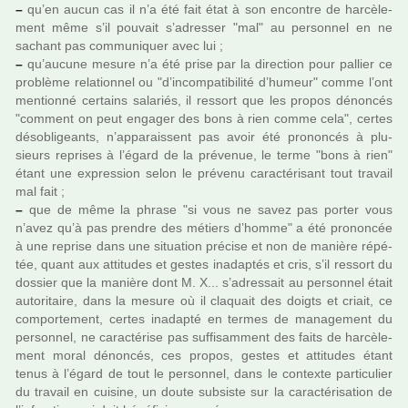
–
qu’en aucun cas il n’a été fait état à son encontre de har­cè­le­
ment même s’il pou­vait s’adres­ser "mal" au per­son­nel en ne
sachant pas com­mu­ni­quer avec lui ;
–
qu’aucune mesure n’a été prise par la direc­tion pour pal­lier ce
pro­blème rela­tion­nel ou "d’incom­pa­ti­bi­lité d’humeur" comme l’ont
men­tionné cer­tains sala­riés, il res­sort que les propos dénon­cés
"com­ment on peut enga­ger des bons à rien comme cela", certes
déso­bli­geants, n’appa­rais­sent pas avoir été pro­non­cés à plu­
sieurs repri­ses à l’égard de la pré­ve­nue, le terme "bons à rien"
étant une expres­sion selon le pré­venu carac­té­ri­sant tout tra­vail
mal fait ;
–
que de même la phrase "si vous ne savez pas porter vous
n’avez qu’à pas pren­dre des métiers d’homme" a été pro­non­cée
à une reprise dans une situa­tion pré­cise et non de manière répé­
tée, quant aux atti­tu­des et gestes ina­dap­tés et cris, s’il res­sort du
dos­sier que la manière dont M. X... s’adres­sait au per­son­nel était
auto­ri­taire, dans la mesure où il cla­quait des doigts et criait, ce
com­por­te­ment, certes ina­dapté en termes de mana­ge­ment du
per­son­nel, ne carac­té­rise pas suf­fi­sam­ment des faits de har­cè­le­
ment moral dénon­cés, ces propos, gestes et atti­tu­des étant
tenus à l’égard de tout le per­son­nel, dans le contexte par­ti­cu­lier
du tra­vail en cui­sine, un doute sub­siste sur la carac­té­ri­sa­tion de