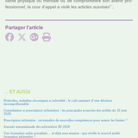
santé phy­si­que ou men­tale ou de com­pro­met­tre son avenir pro­
fes­sion­nel, la cour d’appel a violé les arti­cles sus­vi­sés" ;
Partager l'article
… ET AUSSI
Pesticides, maladies chroniques et infertilité : le coût sanitaire d’une décision
incompréhensible
Consultation et prescription infirmières : les principales avancées des arrêtés du 26 juin
2026
Prescription infirmière : reconnaître de nouvelles compétences pour mieux les limiter ?
Journée internationale des infirmières JII 2026
Une formation enfin actualisée… et déjà sous tension : que révèle le nouvel arrêté
formation infirmière ?