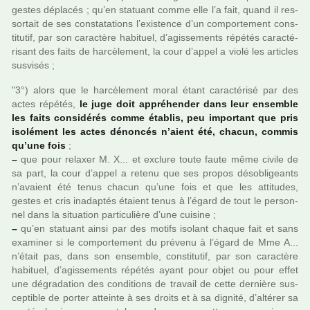
gestes dépla­cés ; qu’en sta­tuant comme elle l’a fait, quand il res­
sor­tait de ses cons­ta­ta­tions l’exis­tence d’un com­por­te­ment cons­
ti­tu­tif, par son carac­tère habi­tuel, d’agis­se­ments répé­tés carac­té­
ri­sant des faits de har­cè­le­ment, la cour d’appel a violé les arti­cles
sus­vi­sés ;
"3°) alors que le har­cè­le­ment moral étant carac­té­risé par des
actes répé­tés,
le juge doit appré­hen­der dans leur ensem­ble
les faits consi­dé­rés comme établis, peu impor­tant que pris
iso­lé­ment les actes dénon­cés n’aient été, chacun, commis
qu’une fois
;
–
que pour relaxer M. X... et exclure toute faute même civile de
sa part, la cour d’appel a retenu que ses propos déso­bli­geants
n’avaient été tenus chacun qu’une fois et que les atti­tu­des,
gestes et cris ina­dap­tés étaient tenus à l’égard de tout le per­son­
nel dans la situa­tion par­ti­cu­lière d’une cui­sine ;
–
qu’en sta­tuant ainsi par des motifs iso­lant chaque fait et sans
exa­mi­ner si le com­por­te­ment du pré­venu à l’égard de Mme A...
n’était pas, dans son ensem­ble, cons­ti­tu­tif, par son carac­tère
habi­tuel, d’agis­se­ments répé­tés ayant pour objet ou pour effet
une dégra­da­tion des condi­tions de tra­vail de cette der­nière sus­
cep­ti­ble de porter atteinte à ses droits et à sa dignité, d’alté­rer sa