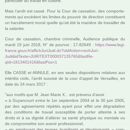
par­ti­cu­lier du tra­vail en cui­sine.
Mais l’arrêt est cassé. Pour la Cour de cas­sa­tion, des com­por­te­
ments qui excè­dent les limi­tes du pou­voir de direc­tion cons­ti­tuent
un har­cè­le­ment moral quelle qu’ait été la manière de tra­vailler de
la sala­riée.
Cour de cas­sa­tion, cham­bre cri­mi­nelle, Audience publi­que du
mardi 19 juin 2018, N° de pour­voi : 17-82649 :
https://www.legi­
france.gouv.fr/affi­ch­Ju­ri­Judi.do?oldAc­tion=rech­Ju­ri­
Judi&idTexte=JURITEXT000037135765&fas­tRe­
qId=1813401416&fast­Pos=1
Elle CASSE et ANNULE, en ses seules dis­po­si­tions rela­ti­ves aux
inté­rêts civils, l’arrêt sus­visé de la cour d’appel de Versailles, en
date du 24 mars 2017 :
"aux motifs que M. Jean Marie X... est pré­venu d’avoir :
–
à Guyancourt entre le 1er sep­tem­bre 2004 et le 30 juin 2005,
par des agis­se­ments répé­tés ayant pour effet une dégra­da­tion
des condi­tions de tra­vail sus­cep­ti­ble de porter atteinte à ses
droits et à sa dignité d’alté­rer sa santé phy­si­que ou men­tale ou
de com­pro­met­tre son avenir pro­fes­sion­nel,
–
en employant des termes humi­liants et déva­lo­ri­sants « com­