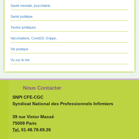
Santé mentale, psychiatrie
Santé publique
Textes juridiques
Vaccinations, Covid19, Grippe,
Vie pratique
Vu sur le net
Nous Contacter
SNPI CFE-CGC
Syndicat National des Professionnels Infirmiers
39 rue Victor Massé
75009 Paris
Tel.
01.48.78.69.26