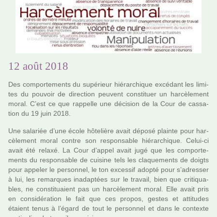
12 août 2018
Des com­por­te­ments du supé­rieur hié­rar­chi­que excé­dant les limi­
tes du pou­voir de direc­tion peu­vent cons­ti­tuer un har­cè­le­ment
moral. C’est ce que rap­pelle une déci­sion de la Cour de cas­sa­
tion du 19 juin 2018.
Une sala­riée d’une école hôte­lière avait déposé plainte pour har­
cè­le­ment moral contre son res­pon­sa­ble hié­rar­chi­que. Celui-ci
avait été relaxé. La Cour d’appel avait jugé que les com­por­te­
ments du res­pon­sa­ble de cui­sine tels les cla­que­ments de doigts
pour appe­ler le per­son­nel, le ton exces­sif adopté pour s’adres­ser
à lui, les remar­ques ina­dap­tées sur le tra­vail, bien que cri­ti­qua­
bles, ne cons­ti­tuaient pas un har­cè­le­ment moral. Elle avait pris
en consi­dé­ra­tion le fait que ces propos, gestes et atti­tu­des
étaient tenus à l’égard de tout le per­son­nel et dans le contexte