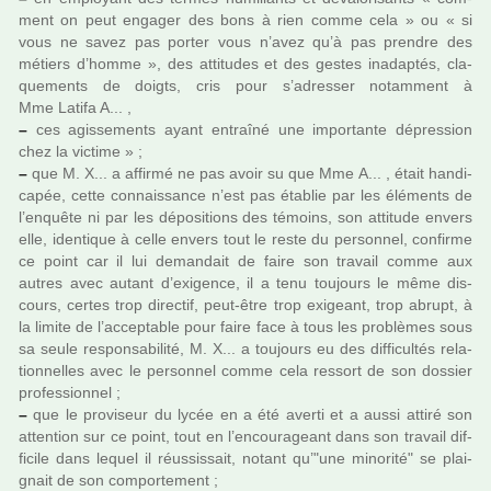
ment on peut enga­ger des bons à rien comme cela » ou « si
vous ne savez pas porter vous n’avez qu’à pas pren­dre des
métiers d’homme », des atti­tu­des et des gestes ina­dap­tés, cla­
que­ments de doigts, cris pour s’adres­ser notam­ment à
Mme Latifa A... ,
–
ces agis­se­ments ayant entraîné une impor­tante dépres­sion
chez la vic­time » ;
–
que M. X... a affirmé ne pas avoir su que Mme A... , était han­di­
ca­pée, cette connais­sance n’est pas établie par les éléments de
l’enquête ni par les dépo­si­tions des témoins, son atti­tude envers
elle, iden­ti­que à celle envers tout le reste du per­son­nel, confirme
ce point car il lui deman­dait de faire son tra­vail comme aux
autres avec autant d’exi­gence, il a tenu tou­jours le même dis­
cours, certes trop direc­tif, peut-être trop exi­geant, trop abrupt, à
la limite de l’accep­ta­ble pour faire face à tous les pro­blè­mes sous
sa seule res­pon­sa­bi­lité, M. X... a tou­jours eu des dif­fi­cultés rela­
tion­nel­les avec le per­son­nel comme cela res­sort de son dos­sier
pro­fes­sion­nel ;
–
que le pro­vi­seur du lycée en a été averti et a aussi attiré son
atten­tion sur ce point, tout en l’encou­ra­geant dans son tra­vail dif­
fi­cile dans lequel il réus­sis­sait, notant qu’"une mino­rité" se plai­
gnait de son com­por­te­ment ;