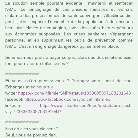
La solu­tion semble pour­tant évidente : main­te­nir et ren­for­cer
l’AME. Le témoi­gnage de ces anciens minis­tres et les cris
d’alarme des pro­fes­sion­nels de santé conver­gent. Affaiblir ce dis­
po­si­tif, c’est expo­ser l’ensem­ble de la popu­la­tion à des ris­ques
bien plus élevés de conta­gion, avec des coûts bien supé­rieurs
aux économies sup­po­sées. Les crises sani­tai­res n’épargnent
per­sonne, et en sup­pri­mant les outils de pré­ven­tion comme
l’AME, c’est un engre­nage dan­ge­reux qui se met en place.
Sommes-nous prêts à payer ce prix, alors que des solu­tions exis­
tent pour éviter de telles crises ?
**********************
Et vous, qu’en pensez-vous ? Partagez votre point de vue.
Echangez avec nous sur
twit­ter
https://x.com/infir­mierSNPI/status/1830605997188231643
face­book
https://www.face­book.com/syn­di­cat.infir­mier/
lin­ke­din
https://www.lin­ke­din.com/feed/update/urn:li:acti­
vity:7236362308703191041/
**********************
Nos arti­cles vous plai­sent ?
Seul, vous ne pouvez rien.