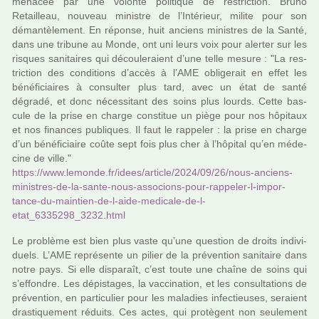
mena­cée par une volonté poli­ti­que de res­tric­tion. Bruno
Retailleau, nou­veau minis­tre de l’Intérieur, milite pour son
déman­tè­le­ment. En réponse, huit anciens minis­tres de la Santé,
dans une tri­bune au Monde, ont uni leurs voix pour aler­ter sur les
ris­ques sani­tai­res qui décou­le­raient d’une telle mesure : "La res­
tric­tion des condi­tions d’accès à l’AME obli­ge­rait en effet les
béné­fi­ciai­res à consul­ter plus tard, avec un état de santé
dégradé, et donc néces­si­tant des soins plus lourds. Cette bas­
cule de la prise en charge cons­ti­tue un piège pour nos hôpi­taux
et nos finan­ces publi­ques. Il faut le rap­pe­ler : la prise en charge
d’un béné­fi­ciaire coûte sept fois plus cher à l’hôpi­tal qu’en méde­
cine de ville."
https://www.lemonde.fr/idees/arti­cle/2024/09/26/nous-anciens-
minis­tres-de-la-sante-nous-asso­cions-pour-rap­pe­ler-l-impor­
tance-du-main­tien-de-l-aide-medi­cale-de-l-
etat_6335298_3232.html
Le pro­blème est bien plus vaste qu’une ques­tion de droits indi­vi­
duels. L’AME repré­sente un pilier de la pré­ven­tion sani­taire dans
notre pays. Si elle dis­pa­raît, c’est toute une chaîne de soins qui
s’effon­dre. Les dépis­ta­ges, la vac­ci­na­tion, et les consul­ta­tions de
pré­ven­tion, en par­ti­cu­lier pour les mala­dies infec­tieu­ses, seraient
dras­ti­que­ment réduits. Ces actes, qui pro­tè­gent non seu­le­ment