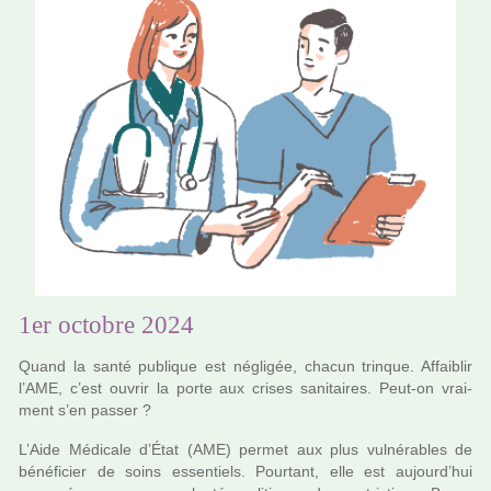
1er octobre 2024
Quand la santé publi­que est négli­gée, chacun trin­que. Affaiblir
l’AME, c’est ouvrir la porte aux crises sani­tai­res. Peut-on vrai­
ment s’en passer ?
L’Aide Médicale d’État (AME) permet aux plus vul­né­ra­bles de
béné­fi­cier de soins essen­tiels. Pourtant, elle est aujourd’hui