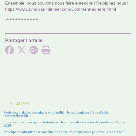
Ensemble, nous pou­­vons nous faire enten­­dre ! Rejoignez nous !
https://www.syn­di­cat-infir­mier.com/Comment-adhe­rer.html
**********************
Partager l'article
… ET AUSSI
Pesticides, maladies chroniques et infertilité : le coût sanitaire d’une décision
incompréhensible
Consultation et prescription infirmières : les principales avancées des arrêtés du 26 juin
2026
Prescription infirmière : reconnaître de nouvelles compétences pour mieux les limiter ?