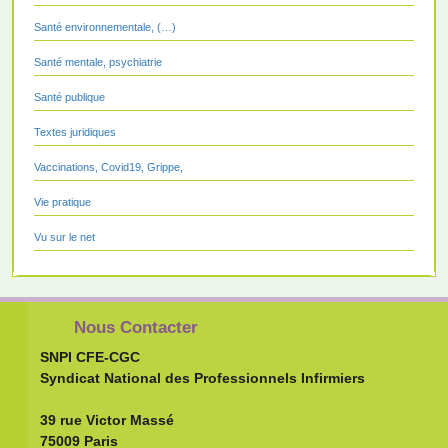
Santé environnementale, (…)
Santé mentale, psychiatrie
Santé publique
Textes juridiques
Vaccinations, Covid19, Grippe,
Vie pratique
Vu sur le net
Nous Contacter
SNPI CFE-CGC
Syndicat National des Professionnels Infirmiers
39 rue Victor Massé
75009 Paris