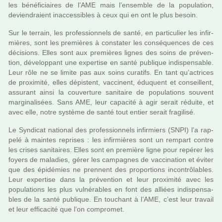
les béné­fi­ciai­res de l’AME mais l’ensem­ble de la popu­la­tion,
devien­draient inac­ces­si­bles à ceux qui en ont le plus besoin.
Sur le ter­rain, les pro­fes­sion­nels de santé, en par­ti­cu­lier les infir­
miè­res, sont les pre­miè­res à cons­ta­ter les consé­quen­ces de ces
déci­sions. Elles sont aux pre­miè­res lignes des soins de pré­ven­
tion, déve­lop­pant une exper­tise en santé publi­que indis­pen­sa­ble.
Leur rôle ne se limite pas aux soins cura­tifs. En tant qu’actri­ces
de proxi­mité, elles dépis­tent, vac­ci­nent, éduquent et conseillent,
assu­rant ainsi la cou­ver­ture sani­taire de popu­la­tions sou­vent
mar­gi­na­li­sées. Sans AME, leur capa­cité à agir serait réduite, et
avec elle, notre sys­tème de santé tout entier serait fra­gi­lisé.
Le Syndicat natio­nal des pro­fes­sion­nels infir­miers (SNPI) l’a rap­
pelé à main­tes repri­ses : les infir­miè­res sont un rem­part contre
les crises sani­tai­res. Elles sont en pre­mière ligne pour repé­rer les
foyers de mala­dies, gérer les cam­pa­gnes de vac­ci­na­tion et éviter
que des épidémies ne pren­nent des pro­por­tions incontrô­la­bles.
Leur exper­tise dans la pré­ven­tion et leur proxi­mité avec les
popu­la­tions les plus vul­né­ra­bles en font des alliées indis­pen­sa­
bles de la santé publi­que. En tou­chant à l’AME, c’est leur tra­vail
et leur effi­ca­cité que l’on com­pro­met.