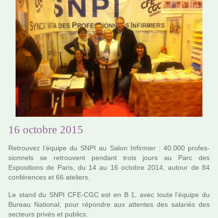
16 octobre 2015
Retrouvez l’équipe du SNPI au Salon Infirmier : 40.000 pro­fes­
sion­nels se retrou­vent pen­dant trois jours au Parc des
Expositions de Paris, du 14 au 16 octo­bre 2014, autour de 84
confé­ren­ces et 66 ate­liers.
Le stand du SNPI CFE-CGC est en B 1, avec toute l’équipe du
Bureau National, pour répon­dre aux atten­tes des sala­riés des
sec­teurs privés et publics.