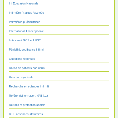
Inf Education Nationale
Infirmière Pratique Avancée
Infirmières puéricultrices
International, Francophonie
Lois santé GCS et HPST
Pénibilité, souffrance infirmi
Questions réponses
Ratios de patients par infirmi
Réaction syndicale
Recherche en sciences infirmiè
Référentiel formation, VAE (…)
Retraite et protection sociale
RTT, absences statutaires