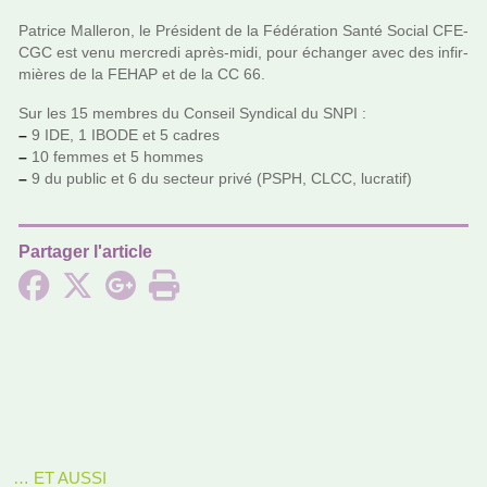
Patrice Malleron, le Président de la Fédération Santé Social CFE-
CGC est venu mer­credi après-midi, pour échanger avec des infir­
miè­res de la FEHAP et de la CC 66.
Sur les 15 mem­bres du Conseil Syndical du SNPI :
–
9 IDE, 1 IBODE et 5 cadres
–
10 femmes et 5 hommes
–
9 du public et 6 du sec­teur privé (PSPH, CLCC, lucra­tif)
Partager l'article
… ET AUSSI