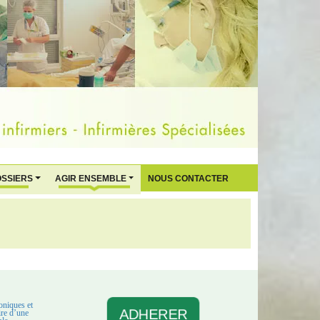
OSSIERS
AGIR ENSEMBLE
NOUS CONTACTER
oniques et
ADHERER
aire d’une