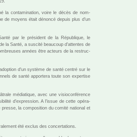
19.
né la conta­mi­na­tion, voire le décès de nom­
que de moyens était dénoncé depuis plus d’un
Santé par le pré­si­dent de la République, le
 de la Santé, a sus­cité beau­coup d’atten­tes de
 nom­breu­ses années être acteurs de la restruc­
’adop­tion d’un sys­tème de santé centré sur le
on­nels de santé appor­tera toute son exper­tise
­trale média­ti­que, avec une visio­confé­rence
bi­lité d’expres­sion. A l’issue de cette opé­ra­
e presse, la com­po­si­tion du comité natio­nal et
­ra­le­ment été exclus des concer­ta­tions.