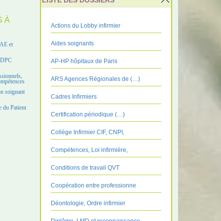
LISTE DES DOSSIERS
S À
Actions du Lobby infirmier
Aides soignants
VAE et
e DPC
AP-HP hôpitaux de Paris
ssionnels,
ARS Agences Régionales de (…)
compétences
on soignant
Cadres Infirmiers
 du Patient
Certification périodique (…)
Collège Infirmier CIF, CNPI,
Compétences, Loi infirmière,
Conditions de travail QVT
Coopération entre professionne
Déontologie, Ordre infirmier