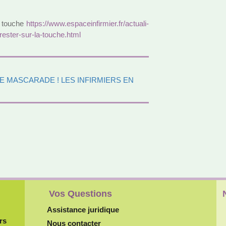
a touche
https://www.espa­cein­fir­mier.fr/actua­li­
-rester-sur-la-touche.html
NE MASCARADE ! LES INFIRMIERS EN
Vos Questions
Assistance juridique
rs
Nous contacter