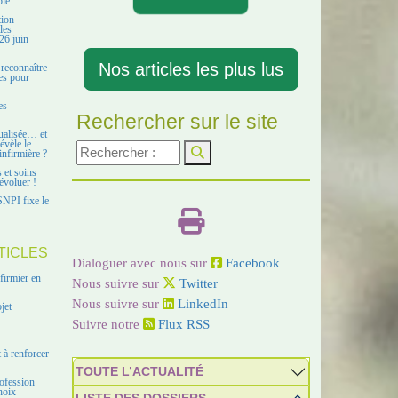
ble
tion
les
26 juin
Nos articles les plus lus
 reconnaître
es pour
es
Rechercher sur le site
ualisée… et
évèle le
infirmière ?
s et soins
évoluer !
SNPI fixe le
TICLES
Dialoguer avec nous sur
Facebook
firmier en
Nous suivre sur
Twitter
Nous suivre sur
LinkedIn
jet
Suivre notre
Flux RSS
 à renforcer
TOUTE L’ACTUALITÉ
ofession
hoix