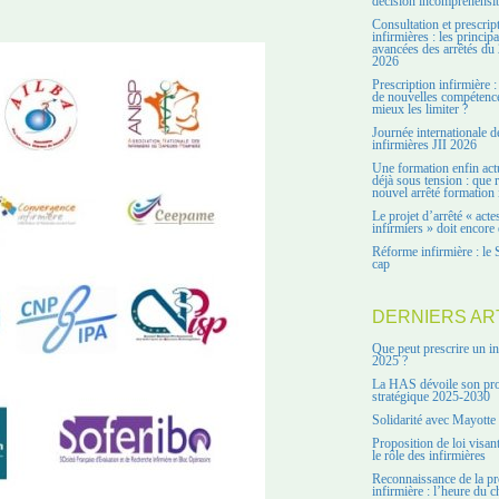
décision incompréhensi
Consultation et prescrip
infirmières : les principa
avancées des arrêtés du 
2026
Prescription infirmière :
de nouvelles compétenc
mieux les limiter ?
Journée internationale d
infirmières JII 2026
Une formation enfin act
déjà sous tension : que r
nouvel arrêté formation 
Le projet d’arrêté « acte
infirmiers » doit encore 
Réforme infirmière : le 
cap
DERNIERS AR
Que peut prescrire un in
2025 ?
La HAS dévoile son pro
stratégique 2025-2030
Solidarité avec Mayotte
Proposition de loi visant
le rôle des infirmières
Reconnaissance de la pr
infirmière : l’heure du c