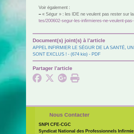
Voir également :
–
« Ségur » : les IDE ne veu­lent pas rester sur l
tes/200602-segur-les-infir­mie­res-ne-veu­lent-pas
Document(s) joint(s) à l'article
APPEL INFIRMIER LE SÉGUR DE LA SANTÉ, U
SONT EXCLUS !
- (674 kio) - PDF
Partager l'article
Nous Contacter
SNPI CFE-CGC
Syndicat National des Professionnels Infirmie