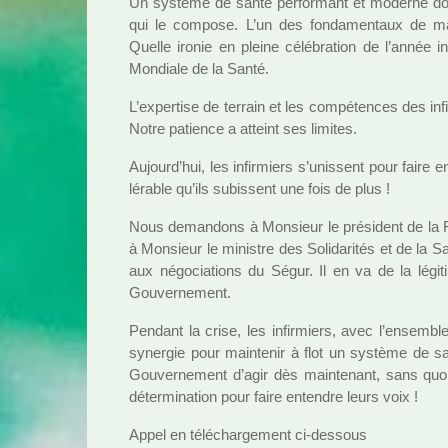
Un sys­tème de santé per­for­mant et moderne doi
qui le com­pose. L’un des fon­da­men­taux de ma s
Quelle ironie en pleine célé­bra­tion de l’année int
Mondiale de la Santé.
L’exper­tise de ter­rain et les com­pé­ten­ces des in
Notre patience a atteint ses limi­tes.
Aujourd’hui, les infir­miers s’unis­sent pour faire e
lé­ra­ble qu’ils subis­sent une fois de plus !
Nous deman­dons à Monsieur le pré­si­dent de la 
à Monsieur le minis­tre des Solidarités et de la Sa
aux négo­cia­tions du Ségur. Il en va de la légi­
Gouvernement.
Pendant la crise, les infir­miers, avec l’ensem­b
syner­gie pour main­te­nir à flot un sys­tème de sant
Gouvernement d’agir dès main­te­nant, sans quoi l
déter­mi­na­tion pour faire enten­dre leurs voix !
Appel en télé­char­ge­ment ci-des­sous