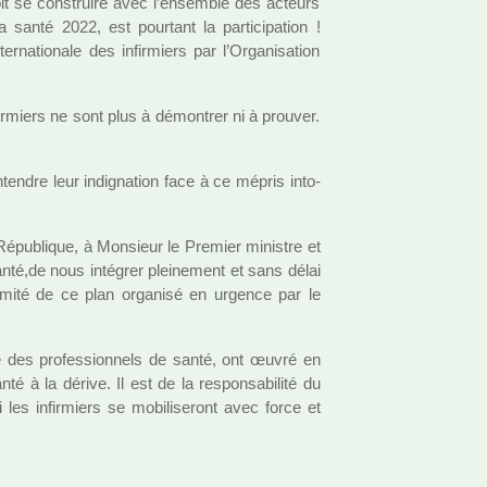
t se cons­truire avec l’ensem­ble des acteurs
anté 2022, est pour­tant la par­ti­ci­pa­tion !
er­na­tio­nale des infir­miers par l’Organisation
fir­miers ne sont plus à démon­trer ni à prou­ver.
nten­dre leur indi­gna­tion face à ce mépris into­
République, à Monsieur le Premier minis­tre et
nté,de nous inté­grer plei­ne­ment et sans délai
ti­mité de ce plan orga­nisé en urgence par le
le des pro­fes­sion­nels de santé, ont œuvré en
é à la dérive. Il est de la res­pon­sa­bi­lité du
es infir­miers se mobi­li­se­ront avec force et