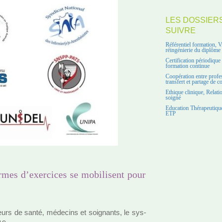
LES DOSSIER
SUIVRE
Référentiel formation, 
réingénierie du diplôme
Certification périodiqu
formation continue
Coopération entre profe
transfert et partage de 
Ethique clinique, Relati
soigné
Education Thérapeutique
ETP
ormes d’exercices se mobilisent pour
teurs de santé, méde­cins et soi­gnants, le sys­