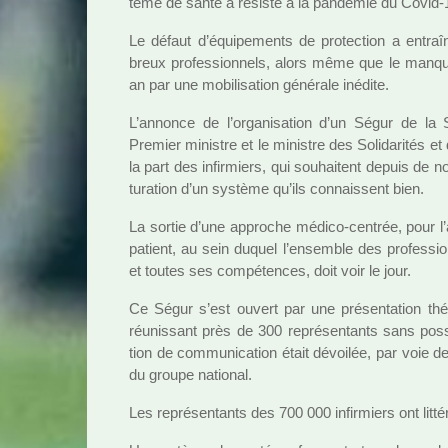
tème de santé a résisté à la pan­dé­mie du Covid-
Le défaut d’équipements de pro­tec­tion a entraî
breux pro­fes­sion­nels, alors même que le man
an par une mobi­li­sa­tion géné­rale iné­dite.
L’annonce de l’orga­ni­sa­tion d’un Ségur de la 
Premier minis­tre et le minis­tre des Solidarités et
la part des infir­miers, qui sou­hai­tent depuis de
tu­ra­tion d’un sys­tème qu’ils connais­sent bien.
La sortie d’une appro­che médico-cen­trée, pour l
patient, au sein duquel l’ensem­ble des pro­fes­si
et toutes ses com­pé­ten­ces, doit voir le jour.
Ce Ségur s’est ouvert par une pré­sen­ta­tion théâ
réu­nis­sant près de 300 repré­sen­tants sans pos­si­
tion de com­mu­ni­ca­tion était dévoi­lée, par voie d
du groupe natio­nal.
Les repré­sen­tants des 700 000 infir­miers ont lit­té