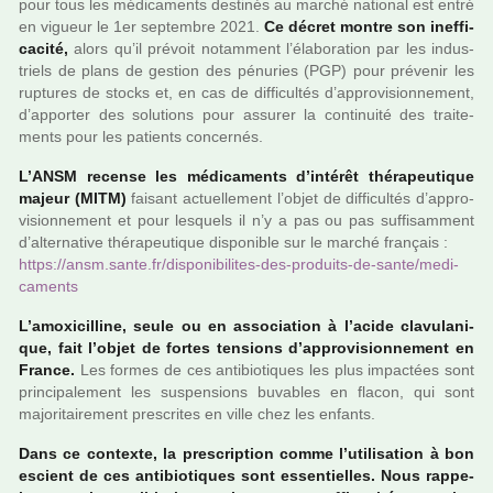
pour tous les médi­ca­ments des­ti­nés au marché natio­nal est entré
en vigueur le 1er sep­tem­bre 2021.
Ce décret montre son inef­fi­
ca­cité,
alors qu’il pré­voit notam­ment l’élaboration par les indus­
triels de plans de ges­tion des pénu­ries (PGP) pour pré­ve­nir les
rup­tu­res de stocks et, en cas de dif­fi­cultés d’appro­vi­sion­ne­ment,
d’appor­ter des solu­tions pour assu­rer la conti­nuité des trai­te­
ments pour les patients concer­nés.
L’ANSM recense les médi­ca­ments d’inté­rêt thé­ra­peu­ti­que
majeur (MITM)
fai­sant actuel­le­ment l’objet de dif­fi­cultés d’appro­
vi­sion­ne­ment et pour les­quels il n’y a pas ou pas suf­fi­sam­ment
d’alter­na­tive thé­ra­peu­ti­que dis­po­ni­ble sur le marché fran­çais :
https://ansm.sante.fr/dis­po­ni­bi­li­tes-des-pro­duits-de-sante/medi­
ca­ments
L’amoxi­cil­line, seule ou en asso­cia­tion à l’acide cla­vu­la­ni­
que, fait l’objet de fortes ten­sions d’appro­vi­sion­ne­ment en
France.
Les formes de ces anti­bio­ti­ques les plus impac­tées sont
prin­ci­pa­le­ment les sus­pen­sions buva­bles en flacon, qui sont
majo­ri­tai­re­ment pres­cri­tes en ville chez les enfants.
Dans ce contexte, la pres­crip­tion comme l’uti­li­sa­tion à bon
escient de ces anti­bio­ti­ques sont essen­tiel­les. Nous rap­pe­