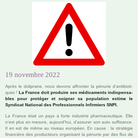
19 novembre 2022
Après le doli­prane, nous devons affron­ter la pénu­rie d’anti­bio­ti­
ques !
La France doit pro­duire ses médi­ca­ments indis­pen­sa­
bles pour pro­té­ger et soi­gner sa popu­la­tion estime le
Syndicat National des Professionnels Infirmiers SNPI.
La France était un pays à forte indus­­trie phar­­ma­­ceu­­ti­­que. Elle
n’est plus en mesure, aujourd’hui, d’assu­­rer son auto suf­­fi­­sance.
Il en est de même au niveau euro­­péen. En cause : la stra­­té­­gie
finan­­cière des pro­­duc­­teurs orga­­ni­­sant la pénu­­rie par des flux de