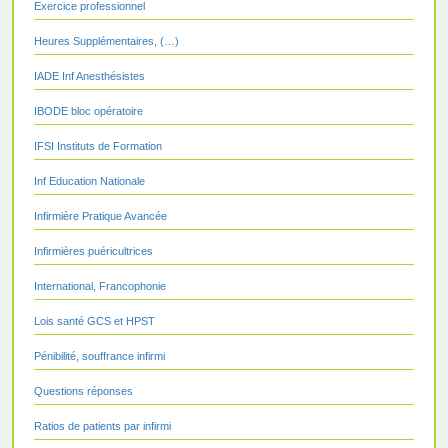
Exercice professionnel
Heures Supplémentaires, (…)
IADE Inf Anesthésistes
IBODE bloc opératoire
IFSI Instituts de Formation
Inf Education Nationale
Infirmière Pratique Avancée
Infirmières puéricultrices
International, Francophonie
Lois santé GCS et HPST
Pénibilité, souffrance infirmi
Questions réponses
Ratios de patients par infirmi