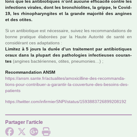
lons que les anti­bio­ti­ques n’ont aucune effi­ca­cité contre les
infec­tions vira­les, dont les bron­chio­li­tes, la grippe, le Covid-
19, les rhi­no­pha­ryn­gi­tes et la grande majo­rité des angi­nes
et des otites.
Si un anti­bio­ti­que est néces­saire, suivez les recom­man­da­tions de
bonne pra­ti­que élaborées par la Haute Autorité de santé en
consi­dé­rant ces adap­ta­tions :
Limitez à 5 jours la durée d’un trai­te­ment par anti­bio­ti­ques
oraux dans la plu­part des patho­lo­gies infec­tieu­ses cou­ran­
tes
(angi­nes bac­té­rien­nes, otites, pneu­mo­nies…) ;
Recommandation ANSM
https://ansm.sante.fr/actua­li­tes/amoxi­cil­line-des-recom­man­da­
tions-pour-contri­buer-a-garan­tir-la-cou­ver­ture-des-besoins-des-
patients
https://twit­ter.com/infir­mierSNPI/status/1593883726899208192
Partager l'article