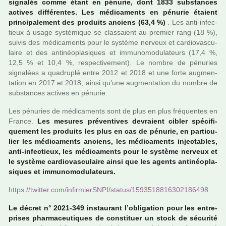
signa­lés comme étant en pénu­rie, dont 1833 sub­stan­ces
acti­ves dif­fé­ren­tes. Les médi­ca­ments en pénu­rie étaient
prin­ci­pa­le­ment des pro­duits anciens (63,4 %)
. Les anti-infec­
tieux à usage sys­té­mi­que se clas­saient au pre­mier rang (18 %),
suivis des médi­ca­ments pour le sys­tème ner­veux et car­dio­vas­cu­
laire et des anti­néo­pla­si­ques et immu­no­mo­du­la­teurs (17,4 %,
12,5 % et 10,4 %, res­pec­ti­ve­ment). Le nombre de pénu­ries
signa­lées a qua­dru­plé entre 2012 et 2018 et une forte aug­men­
ta­tion en 2017 et 2018, ainsi qu’une aug­men­ta­tion du nombre de
sub­stan­ces acti­ves en pénu­rie.
Les pénu­ries de médi­ca­ments sont de plus en plus fré­quen­tes en
France.
Les mesu­res pré­ven­ti­ves devraient cibler spé­ci­fi­
que­ment les pro­duits les plus en cas de pénu­rie, en par­ti­cu­
lier les médi­ca­ments anciens, les médi­ca­ments injec­ta­bles,
anti-infec­tieux, les médi­ca­ments pour le sys­tème ner­veux et
le sys­tème car­dio­vas­cu­laire ainsi que les agents anti­néo­pla­
si­ques et immu­no­mo­du­la­teurs.
https://twit­ter.com/infir­mierSNPI/status/1593518816302186498
Le décret n° 2021-349 ins­tau­rant l’obli­ga­tion pour les entre­
pri­ses phar­ma­ceu­ti­ques de cons­ti­tuer un stock de sécu­rité