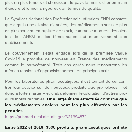
plus en plus tendus et choi­­sis­­sant le pays le moins cher en main
d’œuvre et le moins rigou­­reux en termes de qua­­lité.
Le Syndicat National des Professionnels Infirmiers SNPI cons­tate
que depuis une dizaine d’années, des médi­ca­ments sont de plus
en plus sou­­vent en rup­­ture de stock, comme le mon­­trent les aler­­
tes de l’ANSM et les témoi­­gna­­ges qui nous vien­­nent des
établissements.
Le gou­ver­ne­ment s’était engagé lors de la pre­mière vague
Covid19 a pro­duire de nou­veau en France des médi­ca­ments
comme le para­cé­ta­mol. Trois ans après nous ren­controns les
mêmes ten­sions d’appro­vi­sion­ne­ment en prin­ci­pes actifs.
Pour les labo­ra­toi­res phar­ma­ceu­ti­ques, il est ten­tant de concen­
trer leur acti­vité sur de nou­veaux pro­duits aux prix élevés – et
donc à forte marge – et d’aban­don­ner l’exploi­ta­tion d’autres pro­
duits moins ren­ta­bles.
Une large étude effec­tuée confirme que
les médi­ca­ments anciens sont les plus affec­tées par les
pénu­ries :
https://pubmed.ncbi.nlm.nih.gov/32139487/
Entre 2012 et 2018, 3530 pro­duits phar­ma­ceu­ti­ques ont été