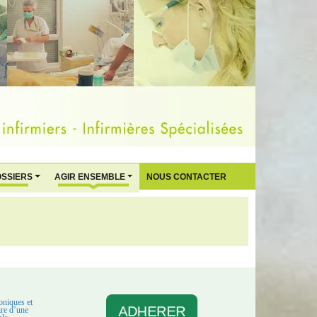
OSSIERS
AGIR ENSEMBLE
NOUS CONTACTER
oniques et
ADHERER
aire d’une