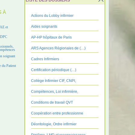
LISTE DES DOSSIERS
S À
Actions du Lobby infirmier
Aides soignants
VAE et
e DPC
AP-HP hôpitaux de Paris
ssionnels,
ARS Agences Régionales de (…)
compétences
on soignant
Cadres Infirmiers
 du Patient
Certification périodique (…)
Collège Infirmier CIF, CNPI,
Compétences, Loi infirmière,
Conditions de travail QVT
Coopération entre professionne
Déontologie, Ordre infirmier