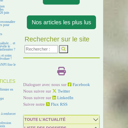
ble
tion
les
26 juin
Nos articles les plus lus
 reconnaître
es pour
es
Rechercher sur le site
ualisée… et
évèle le
infirmière ?
s et soins
évoluer !
SNPI fixe le
TICLES
Dialoguer avec nous sur
Facebook
firmier en
Nous suivre sur
Twitter
Nous suivre sur
LinkedIn
jet
Suivre notre
Flux RSS
 à renforcer
TOUTE L’ACTUALITÉ
ofession
hoix