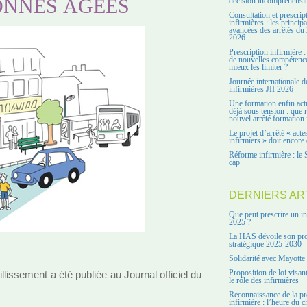
ONNES ÂGÉES
décision incompréhensi
Consultation et prescrip
infirmières : les principa
avancées des arrêtés du 
2026
Prescription infirmière :
de nouvelles compétenc
mieux les limiter ?
Journée internationale d
infirmières JII 2026
Une formation enfin act
déjà sous tension : que r
nouvel arrêté formation 
Le projet d’arrêté « acte
infirmiers » doit encore 
Réforme infirmière : le 
cap
DERNIERS AR
Que peut prescrire un in
2025 ?
La HAS dévoile son pro
stratégique 2025-2030
Solidarité avec Mayotte
illis­se­ment a été publiée au Journal offi­ciel du
Proposition de loi visant
le rôle des infirmières
Reconnaissance de la pr
infirmière : l’heure du c