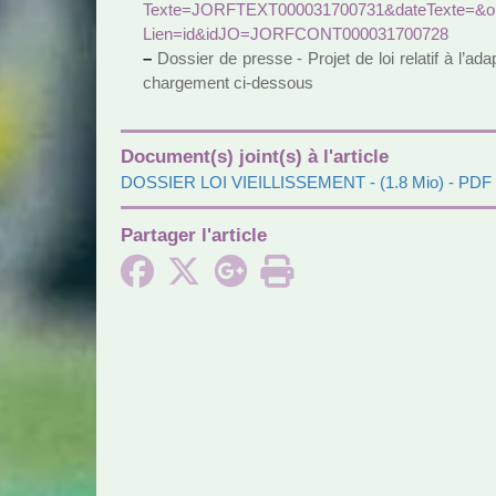
Texte=JORFTEXT000031700731&date­Texte=&oldA
Lien=id&idJO=JORFCONT000031700728
–
Dossier de presse - Projet de loi rela­tif à l’adap­
char­ge­ment ci-des­sous
Document(s) joint(s) à l'article
DOSSIER LOI VIEILLISSEMENT
- (1.8 Mio) - PDF
Partager l'article