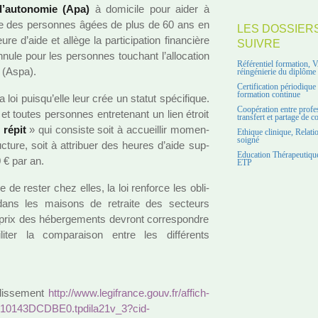
ée d’auto­no­mie (Apa)
à domi­cile pour aider à
cile des per­son­nes âgées de plus de 60 ans en
LES DOSSIER
e d’aide et allège la par­ti­ci­pa­tion finan­cière
SUIVRE
annule pour les per­son­nes tou­chant l’allo­ca­tion
Référentiel formation, 
s (Aspa).
réingénierie du diplôme
Certification périodiqu
formation continue
oi puisqu’elle leur crée un statut spé­ci­fi­que.
Coopération entre profe
t toutes per­son­nes entre­te­nant un lien étroit
transfert et partage de 
 répit
» qui consiste soit à accueillir momen­
Ethique clinique, Relati
soigné
­ture, soit à attri­buer des heures d’aide sup­
Education Thérapeutique
0 € par an.
ETP
de rester chez elles, la loi ren­force les obli­
dans les mai­sons de retraite des sec­teurs
 prix des héber­ge­ments devront cor­res­pon­dre
er la com­pa­rai­son entre les dif­fé­rents
llis­se­ment
http://www.legi­france.gouv.fr/affich­
10143DCD­BE0.tpdi­la21v_3?cid­