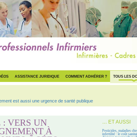
DÉOS
ASSISTANCE JURIDIQUE
COMMENT ADHÉRER ?
TOUS LES D
ogement est aussi une urgence de santé publique
: VERS UN
… ET AUSSI
GNEMENT À
Pesticides, maladies chr
infertilité : le coût sanit