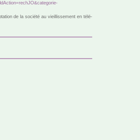
c­tion=rechJO&cate­go­rie­
ta­tion de la société au vieillis­se­ment en télé­