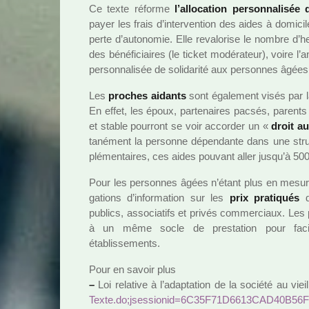
Ce texte réforme
l’allo­ca­tion per­son­na­li­s
payer les frais d’inter­ven­tion des aides à domi­
perte d’auto­no­mie. Elle reva­lo­rise le nombre d’heur
des béné­fi­ciai­res (le ticket modé­ra­teur), voire l’
per­son­na­li­sée de soli­da­rité aux per­son­nes âgée
Les
pro­ches aidants
sont également visés par la l
En effet, les époux, par­te­nai­res pacsés, parents e
et stable pour­ront se voir accor­der un «
droit au
ta­né­ment la per­sonne dépen­dante dans une struc
plé­men­tai­res, ces aides pou­vant aller jusqu’à 50
Pour les per­son­nes âgées n’étant plus en mesure 
ga­tions d’infor­ma­tion sur les
prix pra­ti­qués
publics, asso­cia­tifs et privés com­mer­ciaux. Les
à un même socle de pres­ta­tion pour faci­li­t
établissements.
Pour en savoir plus
–
Loi rela­tive à l’adap­ta­tion de la société au viei
Texte.do;jses­sio­nid=6C35F71D6613­CAD40B56F