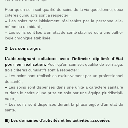
Pour qu’un soin soit qua­li­fié de soins de la vie quo­ti­dienne, deux
cri­tè­res cumu­la­tifs sont à res­pec­ter :
–
Les soins sont ini­tia­le­ment réa­li­sa­bles par la per­sonne elle-
même ou un aidant ;
–
Les soins sont liés à un état de santé sta­bi­lisé ou à une patho­
lo­gie chro­ni­que sta­bi­li­sée.
2- Les soins aigus
L’aide-soi­gnant col­la­bore avec l’infir­mier diplômé d’Etat
pour leur réa­li­sa­tion.
Pour qu’un soin soit qua­li­fié de soin aigu,
trois cri­tè­res cumu­la­tifs sont à res­pec­ter :
–
Les soins sont réa­li­sa­bles exclu­si­ve­ment par un pro­fes­sion­nel
de santé ;
–
Les soins sont dis­pen­sés dans une unité à carac­tère sani­taire
et dans le cadre d’une prise en soin par une équipe plu­ri­dis­ci­pli­
naire ;
–
Les soins sont dis­pen­sés durant la phase aigüe d’un état de
santé.
III) Les domai­nes d’acti­vi­tés et les acti­vi­tés asso­ciées