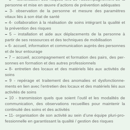
per­sonne et mise en œuvre d’actions de pré­ven­tion adé­qua­tes
–
3- obser­va­tion de la per­sonne et mesure des para­mè­tres
vitaux liés à son état de santé
–
4- col­la­bo­ra­tion à la réa­li­sa­tion de soins inté­grant la qua­lité et
la pré­ven­tion des ris­ques
–
5 – ins­tal­la­tion et aide aux dépla­ce­ments de la per­sonne à
partir de ses res­sour­ces et des tech­ni­ques de mobi­li­sa­tion
–
6- accueil, infor­ma­tion et com­mu­ni­ca­tion auprès des per­son­nes
et de leur entou­rage
–
7 – accueil, accom­pa­gne­ment et for­ma­tion des pairs, des per­
son­nes en for­ma­tion et des autres pro­fes­sion­nels
–
8- entre­tien des locaux et des maté­riels liés aux acti­vi­tés de
soins
–
9 - repé­rage et trai­te­ment des ano­ma­lies et dys­fonc­tion­ne­
ments en lien avec l’entre­tien des locaux et des maté­riels liés aux
acti­vi­tés de soins
–
10 - trans­mis­sion quels que soient l’outil et les moda­li­tés de
com­mu­ni­ca­tion, des obser­va­tions recueillies pour main­te­nir la
conti­nuité des soins et des acti­vi­tés
–
11- orga­ni­sa­tion de son acti­vité au sein d’une équipe pluri-pro­
fes­sion­nelle en garan­tis­sant la qua­lité / ges­tion des ris­ques