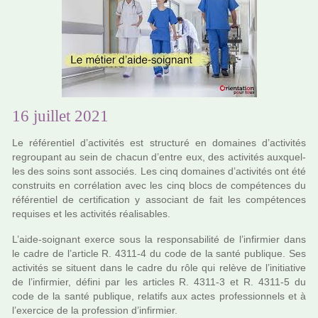
16 juillet 2021
Le réfé­ren­tiel d’acti­vi­tés est struc­turé en domai­nes d’acti­vi­tés
regrou­pant au sein de chacun d’entre eux, des acti­vi­tés aux­quel­
les des soins sont asso­ciés. Les cinq domai­nes d’acti­vi­tés ont été
cons­truits en cor­ré­la­tion avec les cinq blocs de com­pé­ten­ces du
réfé­ren­tiel de cer­ti­fi­ca­tion y asso­ciant de fait les com­pé­ten­ces
requi­ses et les acti­vi­tés réa­li­sa­bles.
L’aide-soi­gnant exerce sous la res­pon­sa­bi­lité de l’infir­mier dans
le cadre de l’arti­cle R. 4311-4 du code de la santé publi­que. Ses
acti­vi­tés se situent dans le cadre du rôle qui relève de l’ini­tia­tive
de l’infir­mier, défini par les arti­cles R. 4311-3 et R. 4311-5 du
code de la santé publi­que, rela­tifs aux actes pro­fes­sion­nels et à
l’exer­cice de la pro­fes­sion d’infir­mier.