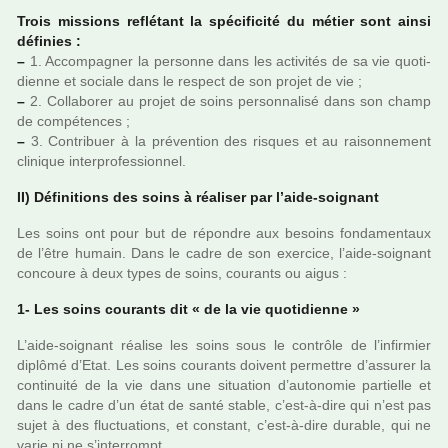
Trois mis­sions reflé­tant la spé­ci­fi­cité du métier sont ainsi
défi­nies :
–
1. Accompagner la per­sonne dans les acti­vi­tés de sa vie quo­ti­
dienne et sociale dans le res­pect de son projet de vie ;
–
2. Collaborer au projet de soins per­son­na­lisé dans son champ
de com­pé­ten­ces ;
–
3. Contribuer à la pré­ven­tion des ris­ques et au rai­son­ne­ment
cli­ni­que inter­pro­fes­sion­nel.
II) Définitions des soins à réa­li­ser par l’aide-soi­gnant
Les soins ont pour but de répon­dre aux besoins fon­da­men­taux
de l’être humain. Dans le cadre de son exer­cice, l’aide-soi­gnant
concoure à deux types de soins, cou­rants ou aigus :
1- Les soins cou­rants dit « de la vie quo­ti­dienne »
L’aide-soi­gnant réa­lise les soins sous le contrôle de l’infir­mier
diplômé d’Etat. Les soins cou­rants doi­vent per­met­tre d’assu­rer la
conti­nuité de la vie dans une situa­tion d’auto­no­mie par­tielle et
dans le cadre d’un état de santé stable, c’est-à-dire qui n’est pas
sujet à des fluc­tua­tions, et cons­tant, c’est-à-dire dura­ble, qui ne
varie ni ne s’inter­rompt.