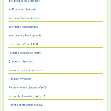
IFSI Instituts de Formation
Inf Education Nationale
Infirmière Pratique Avancée
Infirmières puéricultrices
International, Francophonie
Lois santé GCS et HPST
Pénibilité, souffrance infirmi
Questions réponses
Ratios de patients par infirmi
Réaction syndicale
Recherche en sciences infirmiè
Référentiel formation, VAE (…)
Retraite et protection sociale