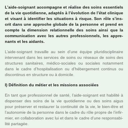
L’aide-soi­gnant accom­pa­gne et réa­lise des soins essen­tiels
de la vie quo­ti­dienne, adap­tés à l’évolution de l’état cli­ni­que
et visant à iden­ti­fier les situa­tions à risque. Son rôle s’ins­
crit dans une appro­che glo­bale de la per­sonne et prend en
compte la dimen­sion rela­tion­nelle des soins ainsi que la
com­mu­ni­ca­tion avec les autres pro­fes­sion­nels, les appre­
nants et les aidants.
L’aide-soi­gnant tra­vaille au sein d’une équipe plu­ri­dis­ci­pli­naire
inter­ve­nant dans les ser­vi­ces de soins ou réseaux de soins des
struc­tu­res sani­tai­res, médico-socia­les ou socia­les notam­ment
dans le cadre d’hos­pi­ta­li­sa­tion ou d’héber­ge­ment conti­nus ou
dis­conti­nus en struc­ture ou à domi­cile.
I) Définition du métier et les mis­sions asso­ciées
En tant que pro­fes­sion­nel de santé, l’aide-soi­gnant est habi­lité à
dis­pen­ser des soins de la vie quo­ti­dienne ou des soins aigus
pour pré­ser­ver et res­tau­rer la conti­nuité de la vie, le bien-être et
l’auto­no­mie de la per­sonne dans le cadre du rôle propre de l’infir­
mier, en col­la­bo­ra­tion avec lui et dans le cadre d’une res­pon­sa­bi­
lité par­ta­gée.