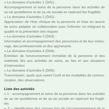
–
Le domaine d’acti­vi­tés 1 (DA1) :
Accompagnement et soins de la per­sonne dans les acti­vi­tés de
sa vie quo­ti­dienne et de sa vie sociale en repé­rant les fra­gi­li­tés
–
Le domaine d’acti­vi­tés 2 (DA2) :
Appréciation de l’état cli­ni­que de la per­sonne et mise en œuvre
de soins adap­tés en col­la­bo­ra­tion avec l’infir­mier en inté­grant la
qua­lité et la pré­ven­tion des ris­ques
–
Le domaine d’acti­vi­tés 3 (DA3) :
Information et accom­pa­gne­ment des per­son­nes et de leur entou­
rage, des pro­fes­sion­nels et des appre­nants
–
Le domaine d’acti­vi­tés 4 (DA4) :
Entretien de l’envi­ron­ne­ment immé­diat de la per­sonne et des
maté­riels liés aux acti­vi­tés de soins, au lieu et aux situa­tions
d’inter­ven­tion
–
Le domaine d’acti­vi­tés 5 (DA5) :
Transmission, quels que soient l’outil et les moda­li­tés de com­mu­
ni­ca­tion, des obser­va­tions
Liste des acti­vi­tés
–
1 - accom­pa­gne­ment et soins de la per­sonne dans les acti­vi­tés
de sa vie quo­ti­dienne et de sa vie sociale en repé­rant les fra­gi­li­
tés
–
2 – iden­ti­fi­ca­tion des ris­ques lors de l’accom­pa­gne­ment de la