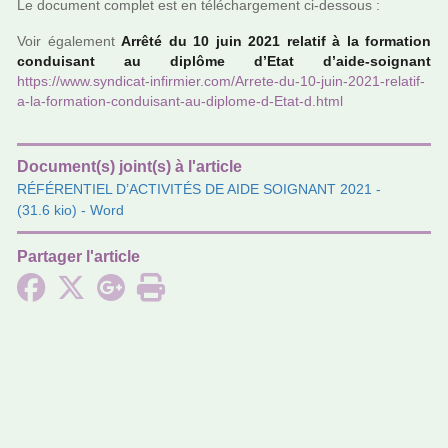
Le docu­ment com­plet est en télé­char­ge­ment ci-des­sous :
Voir également
Arrêté du 10 juin 2021 rela­­tif à la for­­ma­­tion
condui­­sant au diplôme d’Etat d’aide-soi­­gnant
https://www.syn­di­cat-infir­mier.com/Arrete-du-10-juin-2021-rela­tif-
a-la-for­ma­tion-condui­sant-au-diplome-d-Etat-d.html
Document(s) joint(s) à l'article
RÉFÉRENTIEL D’ACTIVITÉS DE AIDE SOIGNANT 2021
-
(31.6 kio) - Word
Partager l'article