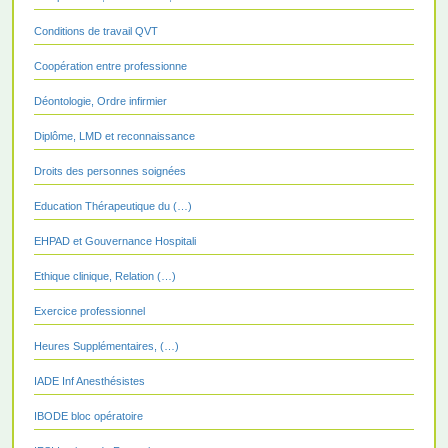
Conditions de travail QVT
Coopération entre professionne
Déontologie, Ordre infirmier
Diplôme, LMD et reconnaissance
Droits des personnes soignées
Education Thérapeutique du (…)
EHPAD et Gouvernance Hospitali
Ethique clinique, Relation (…)
Exercice professionnel
Heures Supplémentaires, (…)
IADE Inf Anesthésistes
IBODE bloc opératoire