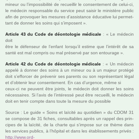
mineur ou l’impos­si­bi­lité de recueillir le consen­te­ment de celui-ci,
le méde­cin res­pon­sa­ble du ser­vice peut saisir le minis­tère public
afin de pro­vo­quer les mesu­res d’assis­tance éducative lui per­met­
tant de donner les soins qui s’impo­sent ».
Article 43 du Code de déon­to­lo­gie médi­cale
: « Le méde­cin
doit
être le défen­seur de l’enfant lorsqu’il estime que l’inté­rêt de sa
santé est mal com­pris ou mal pré­servé par son entou­rage ».
Article 42 du Code de déon­to­lo­gie médi­cale
: « Un méde­cin
appelé à donner des soins à un mineur ou à un majeur pro­tégé
doit s’effor­cer de pré­ve­nir ses parents ou son repré­sen­tant légal
et d’obte­nir leur consen­te­ment. En cas d’urgence, même si
ceux-ci ne peu­vent être joints, le méde­cin doit donner les soins
néces­sai­res. Si l’avis de l’inté­ressé peut être recueilli, le méde­cin
doit en tenir compte dans toute la mesure du pos­si­ble
Source : Le guide « Soins et laï­cité au quo­ti­dien » du CDOM 31
se com­pose de 31 fiches, consul­ta­bles après un rappel des prin­
ci­pes de la laï­cité, de la charte qui s’impose sur ce thème dans
les ser­vi­ces publics, à l’hôpi­tal et dans les établissements privés :
http://www.ord­