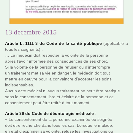
13 décembre 2015
Article L. 1111-3 du Code de la santé publi­que
(appli­ca­ble à
tous les soi­gnants) :
… Le méde­cin doit res­pec­ter la volonté de la per­sonne
après l’avoir infor­mée des consé­quen­ces de ses choix.
Si la volonté de la per­sonne de refu­ser ou d’inter­rom­pre
un trai­te­ment met sa vie en danger, le méde­cin doit tout
mettre en oeuvre pour la convain­cre d’accep­ter les soins
indis­pen­sa­bles.
Aucun acte médi­cal ni aucun trai­te­ment ne peut être pra­ti­qué
sans le consen­te­ment libre et éclairé de la per­sonne et ce
consen­te­ment peut être retiré à tout moment.
Article 36 du Code de déon­to­lo­gie médi­cale
:
« Le consen­te­ment de la per­sonne exa­mi­née ou soi­gnée
doit être recher­ché dans tous les cas. Lorsque le malade,
en état d’expri­mer sa volonté, refuse les inves­ti­ga­tions ou