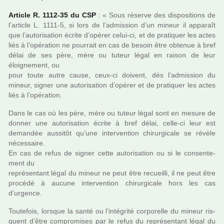
Article R. 1112-35 du CSP
: « Sous réserve des dis­po­si­tions de
l’arti­cle L. 1111-5, si lors de l’admis­sion d’un mineur il appa­raît
que l’auto­ri­sa­tion écrite d’opérer celui-ci, et de pra­ti­quer les actes
liés à l’opé­ra­tion ne pour­rait en cas de besoin être obte­nue à bref
délai de ses père, mère ou tuteur légal en raison de leur
éloignement, ou
pour toute autre cause, ceux-ci doi­vent, dès l’admis­sion du
mineur, signer une auto­ri­sa­tion d’opérer et de pra­ti­quer les actes
liés à l’opé­ra­tion.
Dans le cas où les père, mère ou tuteur légal sont en mesure de
donner une auto­ri­sa­tion écrite à bref délai, celle-ci leur est
deman­dée aus­si­tôt qu’une inter­ven­tion chi­rur­gi­cale se révèle
néces­saire.
En cas de refus de signer cette auto­ri­sa­tion ou si le consen­te­
ment du
repré­sen­tant légal du mineur ne peut être recueilli, il ne peut être
pro­cédé à aucune inter­ven­tion chi­rur­gi­cale hors les cas
d’urgence.
Toutefois, lors­que la santé ou l’inté­grité cor­po­relle du mineur ris­
quent d’être com­pro­mi­ses par le refus du repré­sen­tant légal du