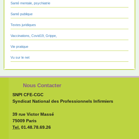
Santé mentale, psychiatrie
Santé publique
Textes juridiques
Vaccinations, Covid19, Grippe,
Vie pratique
Vu sur le net
Nous Contacter
SNPI CFE-CGC
Syndicat National des Professionnels Infirmiers
39 rue Victor Massé
75009 Paris
Tel.
01.48.78.69.26