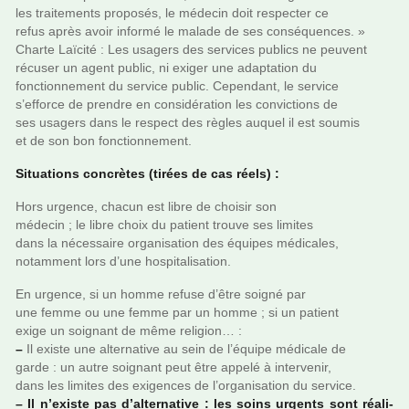
les trai­te­ments pro­po­sés, le méde­cin doit res­pec­ter ce
refus après avoir informé le malade de ses consé­quen­ces. »
Charte Laïcité : Les usa­gers des ser­vi­ces publics ne peu­vent
récu­ser un agent public, ni exiger une adap­ta­tion du
fonc­tion­ne­ment du ser­vice public. Cependant, le ser­vice
s’efforce de pren­dre en consi­dé­ra­tion les convic­tions de
ses usa­gers dans le res­pect des règles auquel il est soumis
et de son bon fonc­tion­ne­ment.
Situations concrè­tes (tirées de cas réels) :
Hors urgence, chacun est libre de choi­sir son
méde­cin ; le libre choix du patient trouve ses limi­tes
dans la néces­saire orga­ni­sa­tion des équipes médi­ca­les,
notam­ment lors d’une hos­pi­ta­li­sa­tion.
En urgence, si un homme refuse d’être soigné par
une femme ou une femme par un homme ; si un patient
exige un soi­gnant de même reli­gion… :
–
Il existe une alter­na­tive au sein de l’équipe médi­cale de
garde : un autre soi­gnant peut être appelé à inter­ve­nir,
dans les limi­tes des exi­gen­ces de l’orga­ni­sa­tion du ser­vice.
–
Il n’existe pas d’alter­na­tive : les soins urgents sont réa­li­