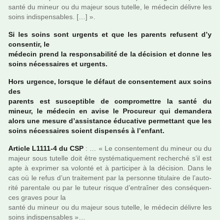
santé du mineur ou du majeur sous tutelle, le méde­cin déli­vre les
soins indis­pen­sa­bles. […] ».
Si les soins sont urgents et que les parents refu­sent d’y
consen­tir, le
méde­cin prend la res­pon­sa­bi­lité de la déci­sion et donne les
soins néces­sai­res et urgents.
Hors urgence, lors­que le défaut de consen­te­ment aux soins
des
parents est sus­cep­ti­ble de com­pro­met­tre la santé du
mineur, le méde­cin en avise le Procureur qui deman­dera
alors une mesure d’assis­tance éducative per­met­tant que les
soins néces­sai­res soient dis­pen­sés à l’enfant.
Article L1111-4 du CSP
: … « Le consen­te­ment du mineur ou du
majeur sous tutelle doit être sys­té­ma­ti­que­ment recher­ché s’il est
apte à expri­mer sa volonté et à par­ti­ci­per à la déci­sion. Dans le
cas où le refus d’un trai­te­ment par la per­sonne titu­laire de l’auto­
rité paren­tale ou par le tuteur risque d’entraî­ner des consé­quen­
ces graves pour la
santé du mineur ou du majeur sous tutelle, le méde­cin déli­vre les
soins indis­pen­sa­bles »…