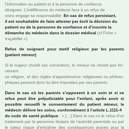
l’infor­ma­tion au patient et à la per­sonne de confiance
dési­gnée. L’indif­fé­rence du méde­cin face à un refus de
soins engage sa res­pon­sa­bi­lité.
En cas de refus per­sis­tant,
il est sou­hai­ta­ble de faire attes­ter par écrit la déci­sion du
patient ou de la per­sonne de confiance et d’ins­crire la
démar­che du méde­cin dans le dos­sier médi­cal
(cf Fiche «
tra­ça­bi­lité »).
Refus de soi­gnant pour motif reli­gieux par les parents
(patient mineur)
Si le majeur choi­sit ses convic­tions, le mineur ne choi­sit pas for­
cé­ment
sa reli­gion, et des règles d’appar­te­nance reli­gieu­ses ou phi­lo­so­
phi­ques peu­vent donc lui être impo­sées par ses parents.
Dans le cas où les parents s’oppo­sent à un soin et si ce
refus peut être pré­ju­di­cia­ble pour l’enfant, après avoir si
pos­si­ble recueilli le consen­te­ment du patient mineur, le
méde­cin déli­vre les soins, confor­mé­ment à l’arti­cle L.1111-4
du code de santé publi­que
: « […] Dans le cas où le refus d’un
trai­te­ment par la per­sonne titu­laire de l’auto­rité paren­tale ou par
le tuteur risque d’entraî­ner des consé­quen­ces graves pour la