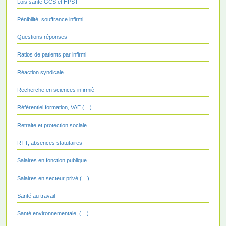
Lois santé GCS et HPST
Pénibilité, souffrance infirmi
Questions réponses
Ratios de patients par infirmi
Réaction syndicale
Recherche en sciences infirmiè
Référentiel formation, VAE (…)
Retraite et protection sociale
RTT, absences statutaires
Salaires en fonction publique
Salaires en secteur privé (…)
Santé au travail
Santé environnementale, (…)