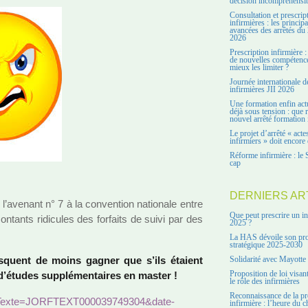
décision incompréhensi
Consultation et prescrip
infirmières : les principa
avancées des arrêtés du 
2026
Prescription infirmière :
de nouvelles compétenc
mieux les limiter ?
Journée internationale d
infirmières JII 2026
Une formation enfin act
déjà sous tension : que r
nouvel arrêté formation 
Le projet d’arrêté « acte
infirmiers » doit encore 
Réforme infirmière : le 
cap
DERNIERS AR
l’ave­nant n° 7 à la conven­tion natio­nale entre
Que peut prescrire un in
on­tants ridi­cu­les des for­faits de suivi par des
2025 ?
La HAS dévoile son pro
stratégique 2025-2030
is­quent de moins gagner que s’ils étaient
Solidarité avec Mayotte
’études sup­plé­men­tai­res en master !
Proposition de loi visant
le rôle des infirmières
Reconnaissance de la pr
o?cid­Texte=JORFTEXT000039749304&date­
infirmière : l’heure du c