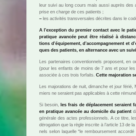
leur suivi au long cours mais aussi auprès des 
prise en charge de ces patients ;
–
les acti­vi­tés trans­ver­sa­les décri­tes dans le co
A l’excep­tion du pre­mier contact avec le patien
pra­ti­que avan­cée peut être réa­lisé à dis­ta
tions d’équipement, d’accom­pa­gne­ment et d’org
ques des patients, en alter­nance avec un suivi 
Les par­te­nai­res conven­tion­nels pro­po­sent, en o
(pour les enfants de moins de 7 ans et pour les
asso­ciée à ces trois for­faits.
Cette majo­ra­tion s
Les majo­ra­tions de nuit, diman­che et jour férié
miers ne seraient pas appli­ca­bles à cette rému­né­ra­
Si besoin,
les frais de dépla­ce­ment seraient fa
en pra­ti­que avan­cée au domi­cile du patient
da
géné­rale des actes pro­fes­sion­nels. A ce titre, le
déro­ga­tion que la règle ins­crite à l’arti­cle 13 de 
nels selon laquelle “le rem­bour­se­ment accordé 