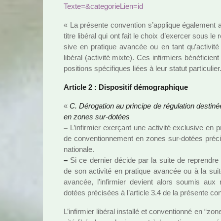
Texte=&cate­go­rie­Lien=id
« La pré­sente conven­tion s’appli­que également au
titre libé­ral qui ont fait le choix d’exer­cer sous le
sive en pra­ti­que avan­cée ou en tant qu’acti­vité 
libé­ral (acti­vité mixte). Ces infir­miers béné­fi­ci
po­si­tions spé­ci­fi­ques liées à leur statut par­ti­cu­lier
Article 2 : Dispositif démo­gra­phi­que
«
C. Dérogation au prin­cipe de régu­la­tion des­ti­né
en zones sur-dotées
–
L’infir­mier exer­çant une acti­vité exclu­sive en
de conven­tion­ne­ment en zones sur-dotées pré­ci­s
natio­nale.
–
Si ce der­nier décide par la suite de repren­dre un
de son acti­vité en pra­ti­que avan­cée ou à la suite
avan­cée, l’infir­mier devient alors soumis aux
dotées pré­ci­sées à l’arti­cle 3.4 de la pré­sente con
L’infir­mier libé­ral ins­tallé et conven­tionné en “