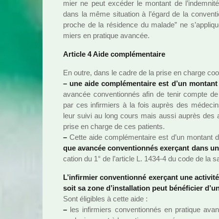
mier ne peut excé­der le mon­tant de l’indem­nité c
dans la même situa­tion à l’égard de la conven­tion
proche de la rési­dence du malade” ne s’appli­que
miers en pra­ti­que avan­cée.
Article 4 Aide com­plé­men­taire
En outre, dans le cadre de la prise en charge coor
–
une aide com­plé­men­taire est d’un mon­tan
avan­cée conven­tion­nés afin de tenir compte de l’ac
par ces infir­miers à la fois auprès des méde­cin
leur suivi au long cours mais aussi auprès des 
prise en charge de ces patients.
–
Cette aide com­plé­men­taire est d’un mon­tant 
que avan­cée conven­tion­nés exer­çant dans 
ca­tion du 1° de l’arti­cle L. 1434-4 du code de la 
L’infir­mier conven­tionné exer­çant une acti­vit
soit sa zone d’ins­tal­la­tion peut béné­fi­cier d
Sont éligibles à cette aide :
–
les infir­miers conven­tion­nés en pra­ti­que avan­