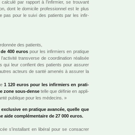
al­culé par rap­port à l’infir­mier, se trou­vant
, dont le domi­cile pro­fes­sion­nel est le plus
 pas pour le suivi des patients par les infir­
­don­née des patients,
t de 400 euros
pour les infir­miers en pra­ti­que
ti­vité trans­verse de coor­di­na­tion réa­li­sée
s qui leur confient des patients pour assu­rer
autres acteurs de santé amenés à assu­rer la
de
1 120 euros pour les infir­miers en pra­ti­
une zone sous-dense
telle que défi­nie en appli­
santé publi­que pour les méde­cins. »
é exclu­sive en pra­ti­que avan­cée, quelle que
’une aide com­plé­men­taire de 27 000 euros.
cée s’ins­tal­lant en libé­ral pour se consa­crer