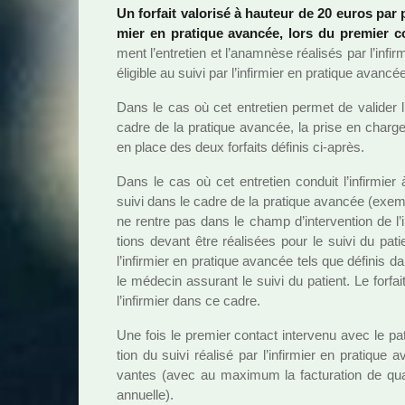
Un for­fait valo­risé à hau­teur de 20 euros par pa
mier en pra­ti­que avan­cée, lors du pre­mier c
ment l’entre­tien et l’ana­mnèse réa­li­sés par l’infi
éligible au suivi par l’infir­mier en pra­ti­que avan­cé
Dans le cas où cet entre­tien permet de vali­der l’
cadre de la pra­ti­que avan­cée, la prise en charge
en place des deux for­faits défi­nis ci-après.
Dans le cas où cet entre­tien conduit l’infir­mier
suivi dans le cadre de la pra­ti­que avan­cée (exem­p
ne rentre pas dans le champ d’inter­ven­tion de l’in
tions devant être réa­li­sées pour le suivi du pa
l’infir­mier en pra­ti­que avan­cée tels que défi­nis 
le méde­cin assu­rant le suivi du patient. Le for­fa
l’infir­mier dans ce cadre.
Une fois le pre­mier contact inter­venu avec le patient
tion du suivi réa­lisé par l’infir­mier en pra­ti­que 
van­tes (avec au maxi­mum la fac­tu­ra­tion de qu
annuelle).