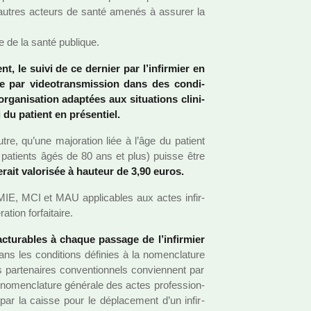
autres acteurs de santé amenés à assu­rer la
de de la santé publi­que.
t, le suivi de ce der­nier par l’infir­mier en
nce par video­trans­mis­sion dans des condi­
a­ni­sa­tion adap­tées aux situa­tions cli­ni­
du patient en pré­sen­tiel.
utre, qu’une majo­ra­tion liée à l’âge du patient
 patients âgés de 80 ans et plus) puisse être
erait valo­ri­sée à hau­teur de 3,90 euros.
, MIE, MCI et MAU appli­ca­bles aux actes infir­
tion for­fai­taire.
c­tu­ra­bles à chaque pas­sage de l’infir­mier
ns les condi­tions défi­nies à la nomen­cla­ture
s par­te­nai­res conven­tion­nels convien­nent par
la nomen­cla­ture géné­rale des actes pro­fes­sion­
par la caisse pour le dépla­ce­ment d’un infir­