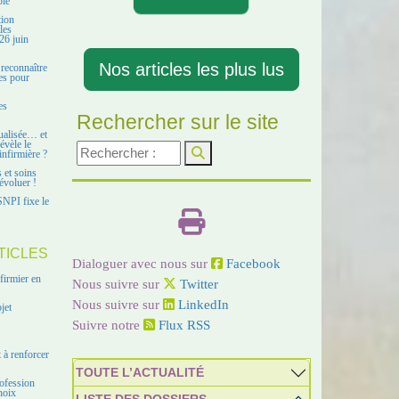
ble
tion
les
26 juin
Nos articles les plus lus
 reconnaître
es pour
es
Rechercher sur le site
ualisée… et
évèle le
infirmière ?
s et soins
évoluer !
SNPI fixe le
TICLES
Dialoguer avec nous sur
Facebook
firmier en
Nous suivre sur
Twitter
Nous suivre sur
LinkedIn
jet
Suivre notre
Flux RSS
 à renforcer
TOUTE L’ACTUALITÉ
ofession
hoix