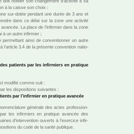
ée doit noti­fier son chan­ge­ment d’acti­vité à sa
ion à la caisse son choix :
zone sur-dotée pen­dant une durée de 3 ans et
epren­dre dans ce délai sur la zone une acti­vité
que avan­cée. La place de l’infir­mier dans la zone
 à un autre infir­mier ;
er­met­tant ainsi de conven­tion­ner un autre
 l’arti­cle 3.4 de la pré­sente conven­tion natio­
des patients par les infir­miers en pra­ti­que
 est modi­fié comme suit :
 les dis­po­si­tions sui­van­tes :
ents par l’infir­mier en pra­ti­que avan­cée
 nomen­cla­ture géné­rale des actes pro­fes­sion­
vi par les infir­miers en pra­ti­que avan­cée des
­nes d’inter­ven­tion ouverts à l’exer­cice infir­
o­si­tions du code de la santé publi­que.