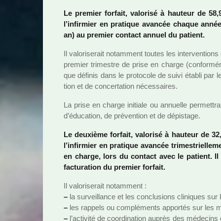
Le pre­mier for­fait, valo­risé à hau­teur de 58,
l’infir­mier en pra­ti­que avan­cée chaque anné
an) au pre­mier contact annuel du patient.
Il valo­ri­se­rait notam­ment toutes les inter­ven­tion
pre­mier tri­mes­tre de prise en charge (confor­mé
que défi­nis dans le pro­to­cole de suivi établi par 
tion et de concer­ta­tion néces­sai­res.
La prise en charge ini­tiale ou annuelle per­met­tra
d’éducation, de pré­ven­tion et de dépis­tage.
Le deuxième for­fait, valo­risé à hau­teur de 32,
l’infir­mier en pra­ti­que avan­cée tri­mes­triel­le
en charge, lors du contact avec le patient. Il 
fac­tu­ra­tion du pre­mier for­fait.
Il valo­ri­se­rait notam­ment :
–
la sur­veillance et les conclu­sions cli­ni­ques sur 
–
les rap­pels ou com­plé­ments appor­tés sur les me
–
l’acti­vité de coor­di­na­tion auprès des méde­cins