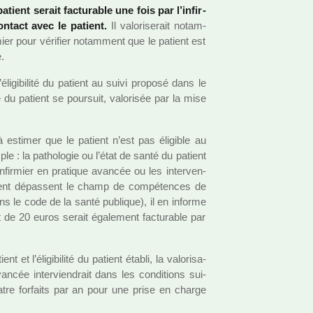
tient serait fac­tu­ra­ble une fois par l’infir­
ontact avec le patient.
Il valo­ri­se­rait notam­
r­mier pour véri­fier notam­ment que le patient est
e.
éligibilité du patient au suivi pro­posé dans le
 du patient se pour­suit, valo­ri­sée par la mise
 à esti­mer que le patient n’est pas éligible au
le : la patho­lo­gie ou l’état de santé du patient
fir­mier en pra­ti­que avan­cée ou les inter­ven­
tient dépas­sent le champ de com­pé­ten­ces de
dans le code de la santé publi­que), il en informe
it de 20 euros serait également fac­tu­ra­ble par
 et l’éligibilité du patient établi, la valo­ri­sa­
avan­cée inter­vien­drait dans les condi­tions sui­
atre for­faits par an pour une prise en charge