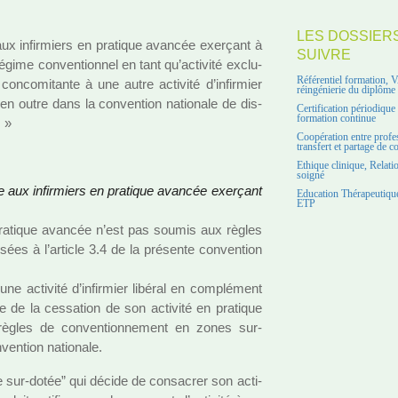
LES DOSSIER
x infir­miers en pra­ti­que avan­cée exer­çant à
SUIVRE
 régime conven­tion­nel en tant qu’acti­vité exclu­
Référentiel formation, 
conco­mi­tante à une autre acti­vité d’infir­mier
réingénierie du diplôme
ent en outre dans la conven­tion natio­nale de dis­
Certification périodiqu
formation continue
. »
Coopération entre profe
transfert et partage de 
Ethique clinique, Relati
soigné
e aux infir­miers en pra­ti­que avan­cée exer­çant
Education Thérapeutique
ETP
 pra­ti­que avan­cée n’est pas soumis aux règles
ées à l’arti­cle 3.4 de la pré­sente conven­tion
e acti­vité d’infir­mier libé­ral en com­plé­ment
 de la ces­sa­tion de son acti­vité en pra­ti­que
 règles de conven­tion­ne­ment en zones sur-
ven­tion natio­nale.
zone sur-dotée” qui décide de consa­crer son acti­