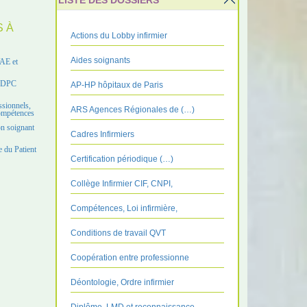
LISTE DES DOSSIERS
S À
Actions du Lobby infirmier
Aides soignants
VAE et
e DPC
AP-HP hôpitaux de Paris
ssionnels,
ARS Agences Régionales de (…)
compétences
on soignant
Cadres Infirmiers
 du Patient
Certification périodique (…)
Collège Infirmier CIF, CNPI,
Compétences, Loi infirmière,
Conditions de travail QVT
Coopération entre professionne
Déontologie, Ordre infirmier