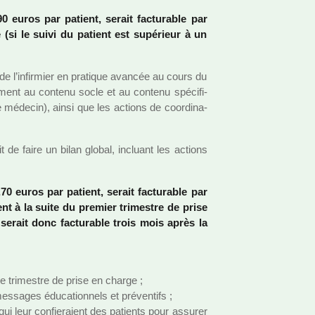
90 euros par patient, serait fac­tu­ra­ble par
e (si le suivi du patient est supé­rieur à un
s de l’infir­mier en pra­ti­que avan­cée au cours du
­ment au contenu socle et au contenu spé­ci­fi­
le méde­cin), ainsi que les actions de coor­di­na­
it de faire un bilan global, incluant les actions
70 euros par patient, serait fac­tu­ra­ble par
­ment à la suite du pre­mier tri­mes­tre de prise
serait donc fac­tu­ra­ble trois mois après la
le tri­mes­tre de prise en charge ;
s­sa­ges éducationnels et pré­ven­tifs ;
 qui leur confie­raient des patients pour assu­rer