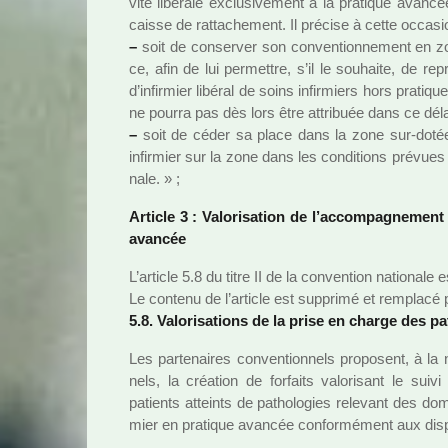
vité libé­rale exclu­si­ve­ment à la pra­ti­que avan­c
caisse de rat­ta­che­ment. Il pré­cise à cette occa­s
–
soit de conser­ver son conven­tion­ne­ment en 
ce, afin de lui per­met­tre, s’il le sou­haite, de r
d’infir­mier libé­ral de soins infir­miers hors pra­ti­
ne pourra pas dès lors être attri­buée dans ce délai
–
soit de céder sa place dans la zone sur-dotée p
infir­mier sur la zone dans les condi­tions pré­vues à
nale. » ;
Article 3 : Valorisation de l’accom­pa­gne­ment 
avan­cée
L’arti­cle 5.8 du titre II de la conven­tion natio­nale
Le contenu de l’arti­cle est sup­primé et rem­placé par
5.8. Valorisations de la prise en charge des pati
Les par­te­nai­res conven­tion­nels pro­po­sent, à la
nels, la créa­tion de for­faits valo­ri­sant le sui
patients atteints de patho­lo­gies rele­vant des domai
mier en pra­ti­que avan­cée confor­mé­ment aux dis­p