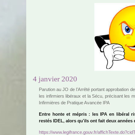
4 janvier 2020
Parution au JO de l’Arrêté por­tant appro­ba­tion de 
les infir­miers libé­raux et la Sécu, pré­ci­sant les m
Infirmières de Pratique Avancée IPA
Entre honte et mépris : les IPA en libé­ral r
restés IDEL, alors qu’ils ont fait deux années d
https://www.legi­france.gouv.fr/affich­Texte.d