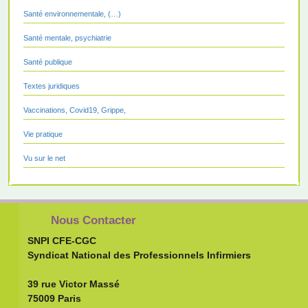
Santé environnementale, (…)
Santé mentale, psychiatrie
Santé publique
Textes juridiques
Vaccinations, Covid19, Grippe,
Vie pratique
Vu sur le net
Nous Contacter
SNPI CFE-CGC
Syndicat National des Professionnels Infirmiers
39 rue Victor Massé
75009 Paris