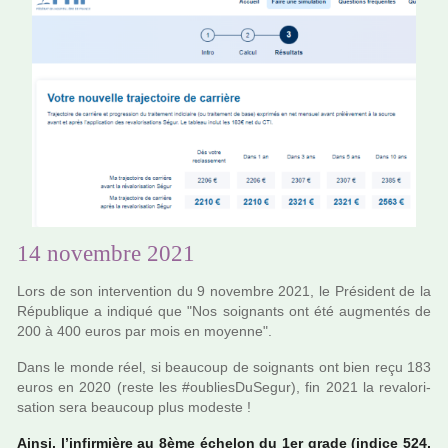
14 novembre 2021
Lors de son inter­ven­tion du 9 novem­bre 2021, le Président de la
République a indi­qué que "Nos soi­gnants ont été aug­men­tés de
200 à 400 euros par mois en moyenne".
Dans le monde réel, si beau­coup de soi­gnants ont bien reçu 183
euros en 2020 (reste les #ou­blies­Du­Se­gur), fin 2021 la reva­lo­ri­
sa­tion sera beau­coup plus modeste !
Ainsi, l’infir­mière au 8ème échelon du 1er grade (indice 524,