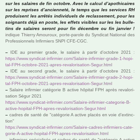
sur les salai­res de fin octo­bre. Avec le calcul d’apo­thi­cai­res
sur les repri­ses d’ancien­neté, le temps que les ser­vi­ces RH
pro­dui­sent les arrê­tés indi­vi­duels de reclas­se­ment, pour les
soi­gnants déjà en poste, les effets visi­bles sur les les bul­le­
tins de salai­res seront pour fin décem­bre ou fin jan­vier !
indi­que Thierry Amouroux, porte-parole du Syndicat National des
Professionnels Infirmiers SNPI CFE-CGC.
–
IDE au pre­mier grade, le salaire à partir d’octo­bre 2021 :
https://www.syn­di­cat-infir­mier.com/Salaire-infir­mier-grade-1-hopi­
tal-FPH-octo­bre-2021-apres-reva­lo­ri­sa­tion-Segur.html
–
IDE au second grade, le salaire à partir d’octo­bre 2021 :
https://www.syn­di­cat-infir­mier.com/Salaire-infir­mier-grade-2-hopi­
tal-FPH-octo­bre-2021-apres-reva­lo­ri­sa­tion-Segur.html
–
Salaire infir­mier caté­go­rie B active hôpi­tal FPH après reva­lo­ri­
sa­tion Ségur 2021
https://www.syn­di­cat-infir­mier.com/Salaire-infir­mier-cate­go­rie-B-
active-hopi­tal-FPH-apres-reva­lo­ri­sa­tion-Segur.html
–
cadres de santé de "caté­­go­­rie A active placés en voie d’extinc­­
tion"
https://www.syn­di­cat-infir­mier.com/Salaire-cadres-infir­miers-cate­
go­rie-A-active-hopi­tal-FPH-apres-reva­lo­ri­sa­tion.html
–
infir­­miers spé­­cia­­li­­sés et cadres de santé de "caté­­go­­rie A active