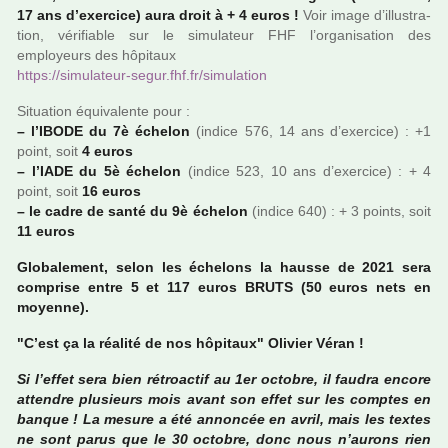
17 ans d’exer­cice) aura droit à + 4 euros !
Voir image d’illus­tra­
tion, véri­fia­ble sur le simu­la­teur FHF l’orga­ni­sa­tion des
employeurs des hôpi­taux
https://simu­la­teur-segur.fhf.fr/simu­la­tion
Situation équivalente pour :
–
l’IBODE du 7è échelon
(indice 576, 14 ans d’exer­cice) : +1
point, soit
4 euros
–
l’IADE du 5è échelon
(indice 523, 10 ans d’exer­cice) : + 4
point, soit
16 euros
–
le cadre de santé du 9è échelon
(indice 640) : + 3 points, soit
11 euros
Globalement, selon les échelons la hausse de 2021 sera
com­prise entre 5 et 117 euros BRUTS (50 euros nets en
moyenne).
"C’est ça la réa­lité de nos hôpi­taux" Olivier Véran !
Si l’effet sera bien rétroac­tif au 1er octo­bre, il faudra encore
atten­dre plu­sieurs mois avant son effet sur les comp­tes en
banque ! La mesure a été annon­cée en avril, mais les textes
ne sont parus que le 30 octo­bre, donc nous n’aurons rien