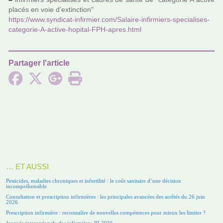
placés en voie d’extinc­­tion"
https://www.syn­di­cat-infir­mier.com/Salaire-infir­miers-spe­cia­li­ses-
cate­go­rie-A-active-hopi­tal-FPH-apres.html
Partager l'article
… ET AUSSI
Pesticides, maladies chroniques et infertilité : le coût sanitaire d’une décision
incompréhensible
Consultation et prescription infirmières : les principales avancées des arrêtés du 26 juin
2026
Prescription infirmière : reconnaître de nouvelles compétences pour mieux les limiter ?
Journée internationale des infirmières JII 2026