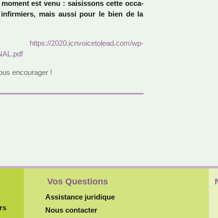
 moment est venu : sai­sis­sons cette occa­
infir­miers, mais aussi pour le bien de la
 :
https://2020.icn­voi­ce­to­lead.com/wp-
NAL.pdf
ous encou­ra­ger !
Vos Questions
Assistance juridique
rs
Nous contacter