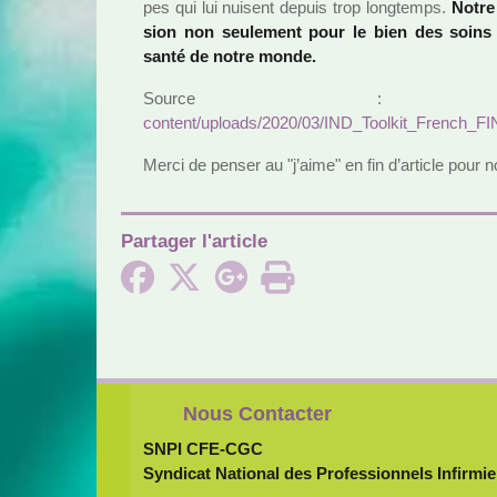
pes qui lui nui­sent depuis trop long­temps.
Notre
sion non seu­le­ment pour le bien des soins 
santé de notre monde.
Source
content/uploads/2020/03/IND_Toolkit_French_FI
Merci de penser au "j’aime" en fin d’arti­cle pour n
Partager l'article
Nous Contacter
SNPI CFE-CGC
Syndicat National des Professionnels Infirmie