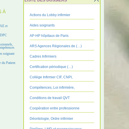
LISTE DES DOSSIERS
S À
Actions du Lobby infirmier
Aides soignants
VAE et
e DPC
AP-HP hôpitaux de Paris
ssionnels,
ARS Agences Régionales de (…)
compétences
on soignant
Cadres Infirmiers
 du Patient
Certification périodique (…)
Collège Infirmier CIF, CNPI,
Compétences, Loi infirmière,
Conditions de travail QVT
Coopération entre professionne
Déontologie, Ordre infirmier