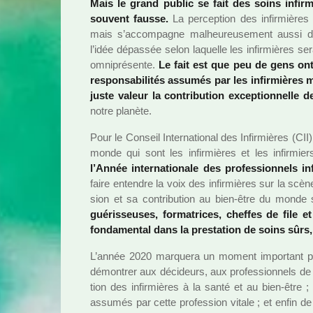
Mais le grand public se fait des soins infir­
sou­vent fausse.
La per­cep­tion des infir­miè­
mais s’accom­pa­gne mal­heu­reu­se­ment aussi d
l’idée dépas­sée selon laquelle les infir­miè­res s
omni­pré­sente.
Le fait est que peu de gens ont
res­pon­sa­bi­li­tés assu­més par les infir­miè­r
juste valeur la contri­bu­tion excep­tion­nelle d
notre pla­nète.
Pour le Conseil International des Infirmières (CII),
monde qui sont les infir­miè­res et les infir­mier
l’Année inter­na­tio­nale des pro­fes­sion­nels
faire enten­dre la voix des infir­miè­res sur la scèn
sion et sa contri­bu­tion au bien-être du monde
gué­ris­seu­ses, for­ma­tri­ces, chef­fes de file e
fon­da­men­tal dans la pres­ta­tion de soins sûrs, 
L’année 2020 mar­quera un moment impor­tant pour
démon­trer aux déci­deurs, aux pro­fes­sion­nels de
tion des infir­miè­res à la santé et au bien-être ; de
assu­més par cette pro­fes­sion vitale ; et enfin de