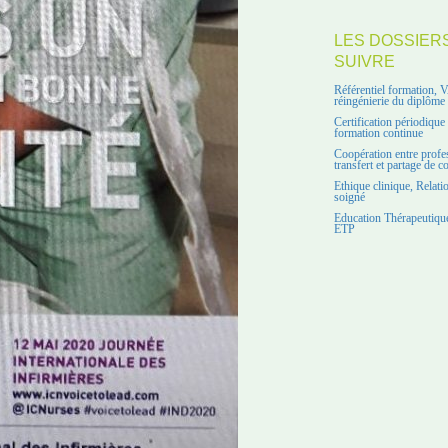
LES DOSSIER
SUIVRE
Référentiel formation, 
réingénierie du diplôme
Certification périodiqu
formation continue
Coopération entre profe
transfert et partage de 
Ethique clinique, Relati
soigné
Education Thérapeutique
ETP