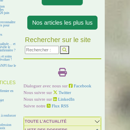
ble
tion
les
26 juin
Nos articles les plus lus
 reconnaître
es pour
es
Rechercher sur le site
ualisée… et
évèle le
infirmière ?
s et soins
évoluer !
SNPI fixe le
TICLES
Dialoguer avec nous sur
Facebook
firmier en
Nous suivre sur
Twitter
Nous suivre sur
LinkedIn
jet
Suivre notre
Flux RSS
 à renforcer
TOUTE L’ACTUALITÉ
ofession
hoix