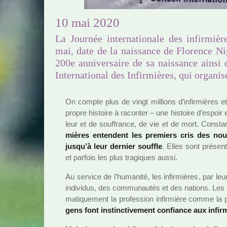
10 mai 2020
La Journée internationale des infirmièr
mai, date de la naissance de Florence Ni
200e anniversaire de sa naissance ainsi 
International des Infirmières, qui organis
On compte plus de vingt mil­lions d’infir­miè­res
propre his­toire à raconter – une his­toire d’espoir 
leur et de souf­france, de vie et de mort. Consta
miè­res enten­dent les pre­miers cris des no
jusqu’à leur der­nier souf­fle
. Elles sont pré­se
et par­fois les plus tra­gi­ques aussi.
Au ser­vice de l’huma­nité, les infir­miè­res, par leu
indi­vi­dus, des com­mu­nau­tés et des nations. Les
ma­ti­que­ment la pro­fes­sion infir­mière comme la 
gens font ins­tinc­ti­ve­ment confiance aux infir­mi