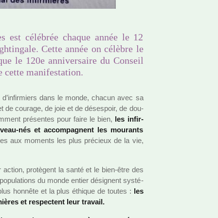
es est célébrée chaque année le 12
ghtingale. Cette année on célèbre le
que le 120e anniversaire du Conseil
e cette manifestation.
 et d’infir­miers dans le monde, chacun avec sa
et de cou­rage, de joie et de déses­poir, de dou­
mment pré­sen­tes pour faire le bien,
les infir­
u­veau-nés et accom­pa­gnent les mou­rants
n­tes aux moments les plus pré­cieux de la vie,
r action, pro­tè­gent la santé et le bien-être des
 popu­la­tions du monde entier dési­gnent sys­té­
plus hon­nête et la plus éthique de toutes :
les
è­res et res­pec­tent leur tra­vail.