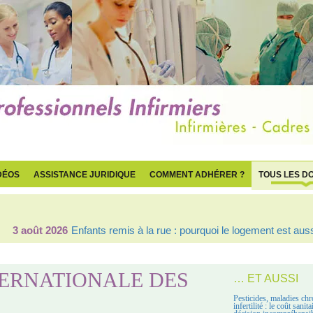
DÉOS
ASSISTANCE JURIDIQUE
COMMENT ADHÉRER ?
TOUS LES D
ogement est aussi une urgence de santé publique
TERNATIONALE DES
… ET AUSSI
Pesticides, maladies chr
infertilité : le coût sanit