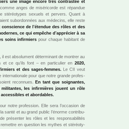
miers une image encore très contras­tée et
res comme anges de misé­ri­corde est répan­due
e sté­réo­ty­pes sexuels et per­vers. Quant à
eraient subor­don­nées aux méde­cins, elle reste
 cons­cience de l’étendue des rôles et des
es moder­nes, ce qui empê­che d’appré­cier à sa
es soins infir­miers
pour chaque habi­tant de
 il est abso­lu­ment déter­mi­nant de mon­trer au
s et ce qu’ils font – en par­ti­cu­lier en
2020,
 infir­miers et des sages-femmes.
Le CII veut
e inter­na­tio­nale pour que notre grande pro­fes­
 soient reconnues.
En tant que soi­gnan­tes,
t mili­tan­tes, les infir­miè­res jouent un rôle
acces­si­bles et abor­da­bles.
 notre pro­fes­sion. Elle sera l’occa­sion de
 la santé et au grand public l’énorme contri­bu­
 pré­sen­ter les rôles et les res­pon­sa­bi­li­tés
 remet­tre en ques­tion les mythes et sté­réo­ty­