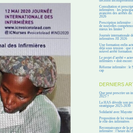
décision incompréhensi
Consultation et prescrip
infirmières : les principa
avancées des arrêtés du 
2026
Prescription infirmière :
de nouvelles compétenc
mieux les limiter ?
Journée internationale d
infirmières JII 2026
Une formation enfin act
déjà sous tension : que r
nouvel arrêté formation 
Le projet d’arrêté « acte
infirmiers » doit encore 
Réforme infirmière : le 
cap
DERNIERS AR
Que peut prescrire un in
2025 ?
La HAS dévoile son pro
stratégique 2025-2030
Solidarité avec Mayotte
Proposition de loi visant
le rôle des infirmières
Reconnaissance de la pr
infirmière : l’heure du c