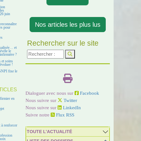
ble
tion
les
26 juin
Nos articles les plus lus
 reconnaître
es pour
es
Rechercher sur le site
ualisée… et
évèle le
infirmière ?
s et soins
évoluer !
SNPI fixe le
TICLES
Dialoguer avec nous sur
Facebook
firmier en
Nous suivre sur
Twitter
Nous suivre sur
LinkedIn
jet
Suivre notre
Flux RSS
 à renforcer
TOUTE L’ACTUALITÉ
ofession
hoix