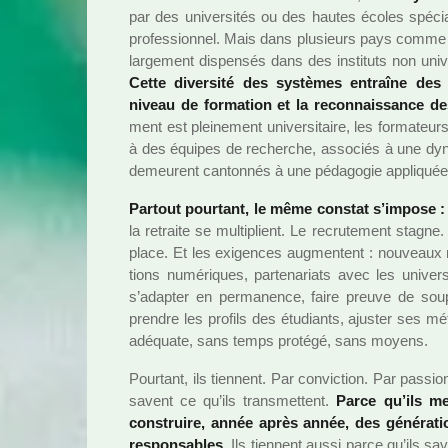
par des uni­ver­si­tés ou des hautes écoles spé­ci
pro­fes­sion­nel. Mais dans plu­sieurs pays comme 
lar­ge­ment dis­pen­sés dans des ins­ti­tuts non uni­v
Cette diver­sité des sys­tè­mes entraîne des d
niveau de for­ma­tion et la reconnais­sance de
ment est plei­ne­ment uni­ver­si­taire, les for­ma­teurs 
à des équipes de recher­che, asso­ciés à une dyna­
demeu­rent can­ton­nés à une péda­go­gie appli­quée
Partout pour­tant, le même cons­tat s’impose : 
la retraite se mul­ti­plient. Le recru­te­ment stagne
place. Et les exi­gen­ces aug­men­tent : nou­veaux réf
tions numé­ri­ques, par­te­na­riats avec les uni­ver­si
s’adap­ter en per­ma­nence, faire preuve de sou­
pren­dre les pro­fils des étudiants, ajus­ter ses mé
adé­quate, sans temps pro­tégé, sans moyens.
Pourtant, ils tien­nent. Par convic­tion. Par pas­sio
savent ce qu’ils trans­met­tent.
Parce qu’ils mesu
cons­truire, année après année, des géné­ra­t
res­pon­sa­bles.
Ils tien­nent aussi parce qu’ils sa