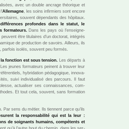
a­li­sées, avec un double ancrage théo­ri­que et
l’
Allemagne
, les soins infir­miers sont encore
er­si­tai­res, sou­vent dépen­dants des hôpi­taux.
if­fé­ren­ces pro­fon­des dans le statut, le
s for­ma­teurs.
Dans les pays où l’ensei­gne­
peu­vent être titu­lai­res d’un doc­to­rat, inté­grés
mi­que de pro­duc­tion de savoirs. Ailleurs, ils
, par­fois isolés, sou­vent peu formés.
la fonc­tion est sous ten­sion.
Les départs à
. Les jeunes for­ma­teurs pei­nent à trou­ver leur
é­ren­tiels, hybri­da­tion péda­go­gi­que, inno­va­
­tés, suivi indi­vi­dua­lisé des par­cours. Il faut
plesse, actua­li­ser ses connais­san­ces, com­
tho­des. Et tout cela, sou­vent, sans for­ma­tion
n. Par sens du métier. Ils tien­nent parce qu’ils
­rent la res­pon­sa­bi­lité qui est la leur :
ions de soi­gnants humains, com­pé­tents et
vent qu’à l’autre bout du chemin, dans les ser­