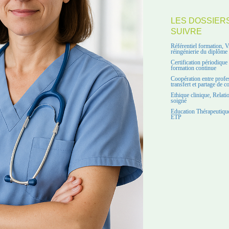
LES DOSSIER
SUIVRE
Référentiel formation, 
réingénierie du diplôme
Certification périodiqu
formation continue
Coopération entre profe
transfert et partage de 
Ethique clinique, Relati
soigné
Education Thérapeutique
ETP