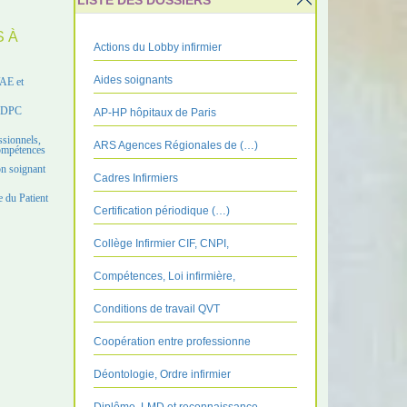
LISTE DES DOSSIERS
S À
Actions du Lobby infirmier
Aides soignants
VAE et
e DPC
AP-HP hôpitaux de Paris
ssionnels,
ARS Agences Régionales de (…)
compétences
on soignant
Cadres Infirmiers
 du Patient
Certification périodique (…)
Collège Infirmier CIF, CNPI,
Compétences, Loi infirmière,
Conditions de travail QVT
Coopération entre professionne
Déontologie, Ordre infirmier