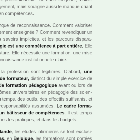
­ge­ment, mais sou­li­gne aussi le manque criant
 en com­pé­ten­ces.
 manque de reconnais­sance. Comment valo­ri­ser
le­ment ensei­gnée ? Comment reven­di­quer un
savoirs impli­ci­tes, et les par­cours dis­pa­ra­
o­gie est une com­pé­tence à part entière.
Elle
ture. Elle néces­site une for­ma­tion, une mise
ais­sance ins­ti­tu­tion­nelle claire.
 la pro­fes­sion sont légi­ti­mes. D’abord,
une
de for­ma­teur,
dis­tinct du simple exer­cice de
de for­ma­tion péda­go­gi­que
avant ou lors de
­mes uni­ver­si­tai­res en péda­go­gie des scien­
temps, des outils, des effec­tifs suf­fi­sants, et
res­pon­sa­bi­li­tés assu­mées.
Le cadre for­ma­
 un bâtis­seur de com­pé­ten­ces.
Il est temps
dans les pra­ti­ques, et dans les bud­gets.
rlande
, les études infir­miè­res se font exclu­si­
as
, en
Belgique
, les for­ma­tions sont por­tées