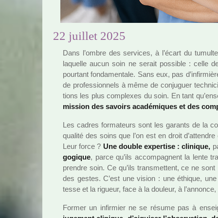
22 juillet 2025
Dans l’ombre des ser­vi­ces, à l’écart du tumulte ho
laquelle aucun soin ne serait pos­si­ble : celle de
pour­tant fon­da­men­tale. Sans eux, pas d’infir­miè­
de pro­fes­sion­nels à même de conju­guer tech­ni­cit
tions les plus com­plexes du soin. En tant qu’ense
mis­sion des savoirs aca­dé­mi­ques et des com­pé­
Les cadres for­ma­teurs sont les garants de la co
qua­lité des soins que l’on est en droit d’atten­
Leur force ?
Une double exper­tise : cli­ni­que,
pa
go­gi­que
, parce qu’ils accom­pa­gnent la lente tra
pren­dre soin. Ce qu’ils trans­met­tent, ce ne son
des gestes. C’est une vision : une éthique, une p
tesse et la rigueur, face à la dou­leur, à l’annonce, à
Former un infir­mier ne se résume pas à ensei­g