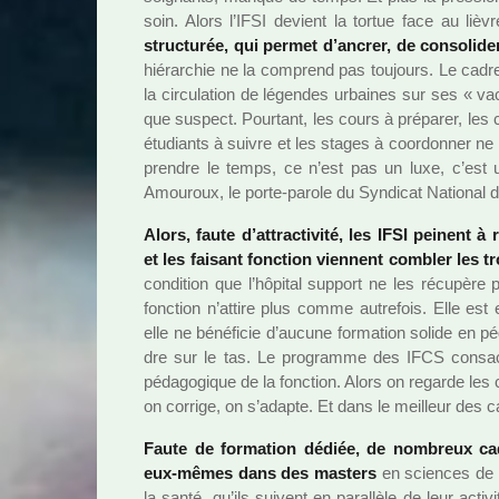
soin. Alors l’IFSI devient la tortue face au lièv
struc­tu­rée, qui permet d’ancrer, de conso­li­d
hié­rar­chie ne la com­prend pas tou­jours. Le cadr
la cir­cu­la­tion de légen­des urbai­nes sur ses « 
que sus­pect. Pourtant, les cours à pré­pa­rer, les cop
étudiants à suivre et les stages à coor­don­ner ne 
pren­dre le temps, ce n’est pas un luxe, c’est un
Amouroux, le porte-parole du Syndicat National d
Alors, faute d’attrac­ti­vité, les IFSI pei­nent à
et les fai­sant fonc­tion vien­nent com­bler les t
condi­tion que l’hôpi­tal sup­port ne les récu­père
fonc­tion n’attire plus comme autre­fois. Elle est
elle ne béné­fi­cie d’aucune for­ma­tion solide en p
dre sur le tas. Le pro­gramme des IFCS consa­c
péda­go­gi­que de la fonc­tion. Alors on regarde les 
on cor­rige, on s’adapte. Et dans le meilleur des ca
Faute de for­ma­tion dédiée, de nom­breux cadr
eux-mêmes dans des mas­ters
en scien­ces de 
la santé, qu’ils sui­vent en paral­lèle de leur acti­vi