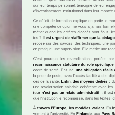
sur leur temps per­son­nel, témoi­gne de leur enga
d’inves­tis­se­ment ins­ti­tu­tion­nel dans leur montée
Ce défi­cit de for­ma­tion expli­que en partie le
une com­pé­tence qu’on ne vous a jamais for­mel­
métier quand les cri­tè­res d’accès sont flous, les 
tes ?
Il est urgent de réaf­fir­mer que la péda­g
repose sur des savoirs, des tech­ni­ques, une pos­
en pra­ti­que, une super­vi­sion. Elle mérite une reconn
C’est pour­quoi les reven­di­ca­tions por­tées par
reconnais­sance sta­tu­taire du rôle spé­ci­fi­que 
cadre de santé. Ensuite,
une obli­ga­tion réelle 
la prise de poste, avec l’accès faci­lité à des diplô
ces de la santé.
Enfin, des moyens dédiés :
du 
une reva­lo­ri­sa­tion sala­riale cohé­rente avec les 
teur n’est pas un relais admi­nis­tra­tif : il est
que l’ins­ti­tu­tion le reconnaisse, dans les textes, 
À tra­vers l’Europe, les modè­les varient.
En
I
ve­ment à l’uni­ver­sité. En
Finlande
, aux
Pays-B