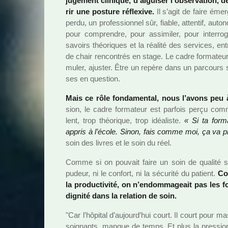
juge­ment cli­ni­que, d’aigui­ser l’obser­va­tion,
rir une pos­ture réflexive.
Il s’agit de faire émerg
perdu, un pro­fes­sion­nel sûr, fiable, atten­tif, au
pour com­pren­dre, pour assi­mi­ler, pour inter­r
savoirs théo­ri­ques et la réa­lité des ser­vi­ces, e
de chair ren­contrés en stage. Le cadre for­ma­teur e
mu­ler, ajus­ter. Être un repère dans un par­cours se
ses en ques­tion.
Mais ce rôle fon­da­men­tal, nous l’avons peu à
sion, le cadre for­ma­teur est par­fois perçu 
lent, trop théo­ri­que, trop idéa­liste.
« Si ta for­
appris à l’école. Sinon, fais comme moi, ça va pl
soin des livres et le soin du réel.
Comme si on pou­vait faire un soin de qua­lité san
pudeur, ni le confort, ni la sécu­rité du patient.
Co
la pro­duc­ti­vité, on n’endom­ma­geait pas les
dignité dans la rela­tion de soin.
"Car l’hôpi­tal d’aujourd’hui court. Il court pou
soi­gnants, manque de temps. Et plus la pres­sio