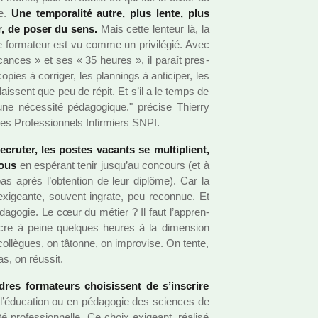
re.
Une tem­po­ra­lité autre, plus lente, plus
er, de poser du sens.
Mais cette len­teur là, la
e for­ma­teur est vu comme un pri­vi­lé­gié. Avec
vacan­ces » et ses « 35 heures », il paraît pres­
ies à cor­ri­ger, les plan­nings à anti­ci­per, les
lais­sent que peu de répit. Et s’il a le temps de
e néces­sité péda­go­gi­que." pré­cise Thierry
es Professionnels Infirmiers SNPI.
 recru­ter, les postes vacants se mul­ti­plient,
rous
en espé­rant tenir jusqu’au concours (et à
 pas après l’obten­tion de leur diplôme). Car la
 exi­geante, sou­vent ingrate, peu reconnue. Et
éda­go­gie. Le cœur du métier ? Il faut l’appren­
re à peine quel­ques heures à la dimen­sion
col­lè­gues, on tâtonne, on impro­vise. On tente,
s, on réus­sit.
es for­ma­teurs choi­sis­sent de s’ins­crire
l’éducation ou en péda­go­gie des scien­ces de
té pro­fes­sion­nelle. Ce choix exi­geant, réa­lisé