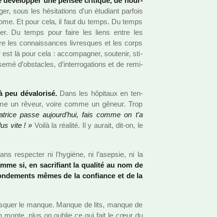
 de déve­lop­per une pensée cri­ti­que, de nour­
er, sous les hési­ta­tions d’un étudiant par­fois
to­nome. Et pour cela, il faut du temps. Du temps
o­ger. Du temps pour faire les liens entre les
ntre les connais­san­ces livres­ques et les corps
st là pour cela : accom­pa­gner, sou­te­nir, sti­
mé d’obs­ta­cles, d’inter­ro­ga­tions et de remi­
 peu déva­lo­risé.
Dans les hôpi­taux en ten­
comme un rêveur, voire comme un gêneur. Trop
ma­trice passe aujourd’hui, fais comme on t’a
us vite ! »
Voilà la réa­lité. Il y aurait, dit-on, le
s res­pec­ter ni l’hygiène, ni l’asep­sie, ni la
mme si, en sacri­fiant la qua­lité au nom de
 fon­de­ments mêmes de la confiance et de la
r mas­quer le manque. Manque de lits, manque de
n monte, plus on oublie ce qui fait le cœur du