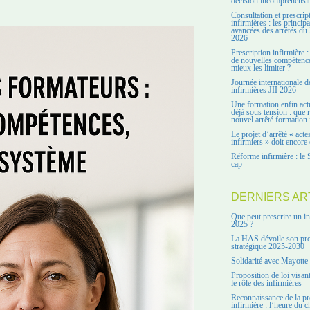
décision incompréhensi
Consultation et prescrip
infirmières : les principa
avancées des arrêtés du 
2026
Prescription infirmière :
de nouvelles compétenc
mieux les limiter ?
Journée internationale d
infirmières JII 2026
Une formation enfin act
déjà sous tension : que r
nouvel arrêté formation 
Le projet d’arrêté « acte
infirmiers » doit encore 
Réforme infirmière : le 
cap
DERNIERS AR
Que peut prescrire un in
2025 ?
La HAS dévoile son pro
stratégique 2025-2030
Solidarité avec Mayotte
Proposition de loi visant
le rôle des infirmières
Reconnaissance de la pr
infirmière : l’heure du c