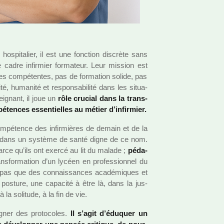
s­pi­ta­lier, il est une fonc­tion dis­crète sans
 cadre infir­mier for­ma­teur. Leur mis­sion est
res com­pé­ten­tes, pas de for­ma­tion solide, pas
é, huma­nité et res­pon­sa­bi­lité dans les situa­
i­gnant, il joue un
rôle cru­cial dans la trans­
ten­ces essen­tiel­les au métier d’infir­mier.
m­pé­tence des infir­miè­res de demain et de la
dre dans un sys­tème de santé digne de ce nom.
rce qu’ils ont exercé au lit du malade ;
péda­
ns­for­ma­tion d’un lycéen en pro­fes­sion­nel du
t pas que des connais­san­ces aca­dé­mi­ques et
os­ture, une capa­cité à être là, dans la jus­
 la soli­tude, à la fin de vie.
ner des pro­to­co­les.
Il s’agit d’éduquer un