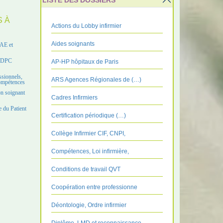
LISTE DES DOSSIERS
S À
Actions du Lobby infirmier
Aides soignants
VAE et
e DPC
AP-HP hôpitaux de Paris
ssionnels,
ARS Agences Régionales de (…)
compétences
on soignant
Cadres Infirmiers
 du Patient
Certification périodique (…)
Collège Infirmier CIF, CNPI,
Compétences, Loi infirmière,
Conditions de travail QVT
Coopération entre professionne
Déontologie, Ordre infirmier