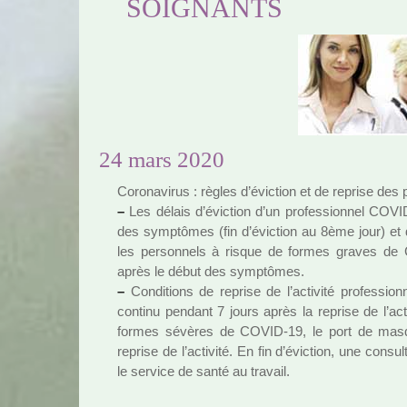
SOIGNANTS
24 mars 2020
Coronavirus : règles d’éviction et de reprise des pr
–
Les délais d’éviction d’un pro­fes­sion­nel COV
des symp­tô­mes (fin d’éviction au 8ème jour) et
les per­son­nels à risque de formes graves de
après le début des symp­tô­mes.
–
Conditions de reprise de l’acti­vité pro­fes­sion
continu pen­dant 7 jours après la reprise de l’act
formes sévè­res de COVID-19, le port de masqu
reprise de l’acti­vité. En fin d’éviction, une consul­
le ser­vice de santé au tra­vail.