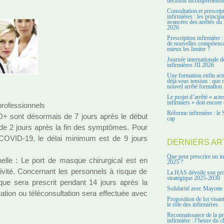
décision incompréhensi
Consultation et prescrip
infirmières : les principa
avancées des arrêtés du 
2026
Prescription infirmière :
de nouvelles compétenc
mieux les limiter ?
Journée internationale d
infirmières JII 2026
Une formation enfin act
déjà sous tension : que r
nouvel arrêté formation 
Le projet d’arrêté « acte
infirmiers » doit encore 
o­fes­sion­nels
Réforme infirmière : le 
ID+ sont désor­mais de 7 jours après le début
cap
 de 2 jours après la fin des symp­tô­mes. Pour
 COVID-19, le délai mini­mum est de 9 jours
DERNIERS AR
Que peut prescrire un in
­nelle : Le port de masque chi­rur­gi­cal est en
2025 ?
i­vité. Concernant les per­son­nels à risque de
La HAS dévoile son pro
stratégique 2025-2030
e sera pres­crit pen­dant 14 jours après la
Solidarité avec Mayotte
ta­tion ou télé­consul­ta­tion sera effec­tuée avec
Proposition de loi visant
le rôle des infirmières
Reconnaissance de la pr
infirmière : l’heure du c