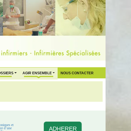
OSSIERS
AGIR ENSEMBLE
NOUS CONTACTER
oniques et
ADHERER
aire d’une