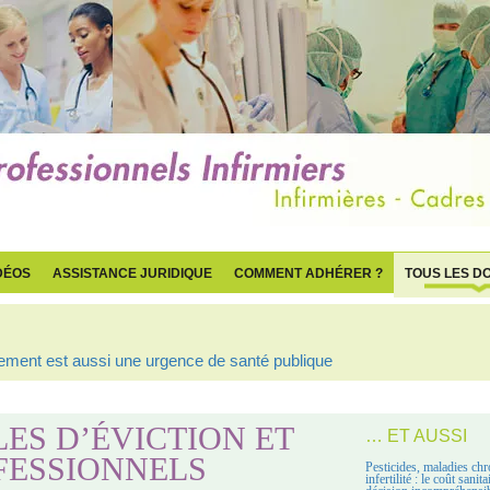
DÉOS
ASSISTANCE JURIDIQUE
COMMENT ADHÉRER ?
TOUS LES D
ogement est aussi une urgence de santé publique
ES D’ÉVICTION ET
… ET AUSSI
OFESSIONNELS
Pesticides, maladies chr
infertilité : le coût sanit