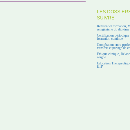
LES DOSSIER
SUIVRE
Référentiel formation, 
réingénierie du diplôme
Certification périodiqu
formation continue
Coopération entre profe
transfert et partage de 
Ethique clinique, Relati
soigné
Education Thérapeutique
ETP