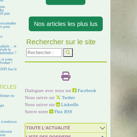
ble
tion
les
26 juin
Nos articles les plus lus
 reconnaître
es pour
es
Rechercher sur le site
ualisée… et
évèle le
infirmière ?
s et soins
évoluer !
SNPI fixe le
TICLES
Dialoguer avec nous sur
Facebook
firmier en
Nous suivre sur
Twitter
Nous suivre sur
LinkedIn
jet
Suivre notre
Flux RSS
 à renforcer
TOUTE L’ACTUALITÉ
ofession
hoix