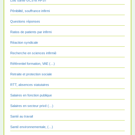
Lois santé GCS et HPST
Pénibilité, souffrance infirmi
Questions réponses
Ratios de patients par infirmi
Réaction syndicale
Recherche en sciences infirmiè
Référentiel formation, VAE (…)
Retraite et protection sociale
RTT, absences statutaires
Salaires en fonction publique
Salaires en secteur privé (…)
Santé au travail
Santé environnementale, (…)