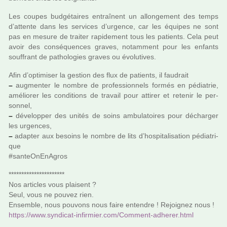
Les coupes bud­gé­tai­res entraî­nent un allon­ge­ment des temps
d’attente dans les ser­vi­ces d’urgence, car les équipes ne sont
pas en mesure de trai­ter rapi­de­ment tous les patients. Cela peut
avoir des consé­quen­ces graves, notam­ment pour les enfants
souf­frant de patho­lo­gies graves ou évolutives.
Afin d’opti­mi­ser la ges­tion des flux de patients, il fau­drait
–
aug­men­ter le nombre de pro­fes­sion­nels formés en pédia­trie,
amé­lio­rer les condi­tions de tra­vail pour atti­rer et rete­nir le per­
son­nel,
–
déve­lop­per des unités de soins ambu­la­toi­res pour déchar­ger
les urgen­ces,
–
adap­ter aux besoins le nombre de lits d’hos­pi­ta­li­sa­tion pédia­tri­
que
#san­teO­nE­nA­gros
**********************
Nos arti­cles vous plai­sent ?
Seul, vous ne pouvez rien.
Ensemble, nous pou­­vons nous faire enten­­dre ! Rejoignez nous !
https://www.syn­di­cat-infir­mier.com/Comment-adhe­rer.html