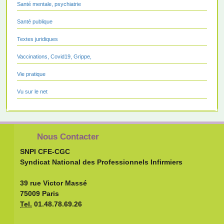
Santé mentale, psychiatrie
Santé publique
Textes juridiques
Vaccinations, Covid19, Grippe,
Vie pratique
Vu sur le net
Nous Contacter
SNPI CFE-CGC
Syndicat National des Professionnels Infirmiers
39 rue Victor Massé
75009 Paris
Tel.
01.48.78.69.26