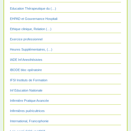
Education Thérapeutique du (…)
EHPAD et Gouvernance Hospitali
Ethique clinique, Relation (…)
Exercice professionnel
Heures Supplémentaires, (…)
IADE Inf Anesthésistes
IBODE bloc opératoire
IFSI Instituts de Formation
Inf Education Nationale
Infirmière Pratique Avancée
Infirmières puéricultrices
International, Francophonie