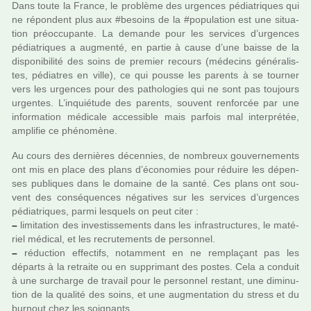
Dans toute la France, le pro­blème des urgen­ces pédia­tri­ques qui
ne répon­dent plus aux #be­soins de la #po­pu­la­tion est une situa­
tion préoc­cu­pante. La demande pour les ser­vi­ces d’urgen­ces
pédia­tri­ques a aug­menté, en partie à cause d’une baisse de la
dis­po­ni­bi­lité des soins de pre­mier recours (méde­cins géné­ra­lis­
tes, pédia­tres en ville), ce qui pousse les parents à se tour­ner
vers les urgen­ces pour des patho­lo­gies qui ne sont pas tou­jours
urgen­tes. L’inquié­tude des parents, sou­vent ren­for­cée par une
infor­ma­tion médi­cale acces­si­ble mais par­fois mal inter­pré­tée,
ampli­fie ce phé­no­mène.
Au cours des der­niè­res décen­nies, de nom­breux gou­ver­ne­ments
ont mis en place des plans d’économies pour réduire les dépen­
ses publi­ques dans le domaine de la santé. Ces plans ont sou­
vent des consé­quen­ces néga­ti­ves sur les ser­vi­ces d’urgen­ces
pédia­tri­ques, parmi les­quels on peut citer :
–
limi­ta­tion des inves­tis­se­ments dans les infra­struc­tu­res, le maté­
riel médi­cal, et les recru­te­ments de per­son­nel.
–
réduc­tion effec­tifs, notam­ment en ne rem­pla­çant pas les
départs à la retraite ou en sup­pri­mant des postes. Cela a conduit
à une sur­charge de tra­vail pour le per­son­nel res­tant, une dimi­nu­
tion de la qua­lité des soins, et une aug­men­ta­tion du stress et du
bur­nout chez les soi­gnants.