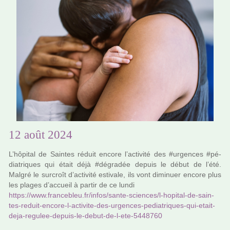
12 août 2024
L’hôpi­tal de Saintes réduit encore l’acti­vité des #ur­gen­ces #pé­
dia­tri­ques qui était déjà #dé­gra­dée depuis le début de l’été.
Malgré le sur­croît d’acti­vité esti­vale, ils vont dimi­nuer encore plus
les plages d’accueil à partir de ce lundi
https://www.fran­ce­bleu.fr/infos/sante-scien­ces/l-hopi­tal-de-sain­
tes-reduit-encore-l-acti­vite-des-urgen­ces-pedia­tri­ques-qui-etait-
deja-regu­lee-depuis-le-debut-de-l-ete-5448760