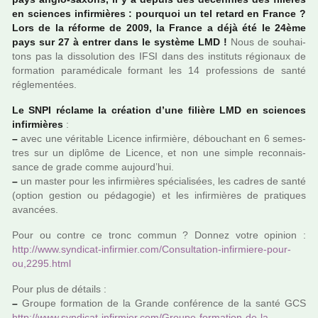
en scien­ces infir­miè­res : pour­quoi un tel retard en France ?
Lors de la réforme de 2009, la France a déjà été le 24ème
pays sur 27 à entrer dans le sys­tème LMD !
Nous de sou­hai­
tons pas la dis­so­lu­tion des IFSI dans des ins­ti­tuts régio­naux de
for­ma­tion para­mé­di­cale for­mant les 14 pro­fes­sions de santé
régle­men­tées.
Le SNPI réclame la créa­tion d’une filière LMD en scien­ces
infir­miè­res
:
–
avec une véri­ta­ble Licence infir­mière, débou­chant en 6 semes­
tres sur un diplôme de Licence, et non une simple reconnais­
sance de grade comme aujourd’hui.
–
un master pour les infir­miè­res spé­cia­li­sées, les cadres de santé
(option ges­tion ou péda­go­gie) et les infir­miè­res de pra­ti­ques
avan­cées.
Pour ou contre ce tronc commun ? Donnez votre opi­nion :
http://www.syn­di­cat-infir­mier.com/Consultation-infir­miere-pour-
ou,2295.html
Pour plus de détails :
–
Groupe for­ma­tion de la Grande confé­rence de la santé GCS
http://www.syn­di­cat-infir­mier.com/Groupe-for­ma­tion-de-la-