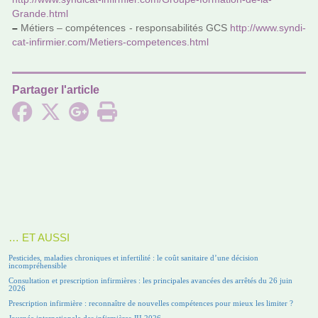
Grande.html
–
Métiers – com­pé­ten­ces - res­pon­sa­bi­li­tés GCS
http://www.syn­di­
cat-infir­mier.com/Metiers-com­pe­ten­ces.html
Partager l'article
… ET AUSSI
Pesticides, maladies chroniques et infertilité : le coût sanitaire d’une décision
incompréhensible
Consultation et prescription infirmières : les principales avancées des arrêtés du 26 juin
2026
Prescription infirmière : reconnaître de nouvelles compétences pour mieux les limiter ?
Journée internationale des infirmières JII 2026