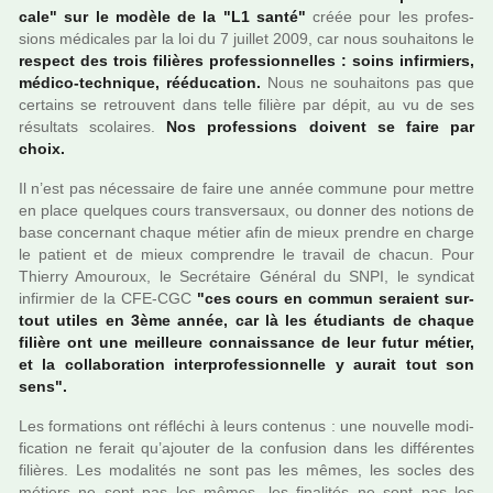
cale" sur le modèle de la "L1 santé"
créée pour les pro­fes­
sions médi­ca­les par la loi du 7 juillet 2009, car nous sou­hai­tons le
res­pect des trois filiè­res pro­fes­sion­nel­les : soins infir­miers,
médico-tech­ni­que, réé­du­ca­tion.
Nous ne sou­hai­tons pas que
cer­tains se retrou­vent dans telle filière par dépit, au vu de ses
résul­tats sco­lai­res.
Nos pro­fes­sions doi­vent se faire par
choix.
Il n’est pas néces­saire de faire une année com­mune pour mettre
en place quel­ques cours trans­ver­saux, ou donner des notions de
base concer­nant chaque métier afin de mieux pren­dre en charge
le patient et de mieux com­pren­dre le tra­vail de chacun. Pour
Thierry Amouroux, le Secrétaire Général du SNPI, le syn­di­cat
infir­mier de la CFE-CGC
"ces cours en commun seraient sur­
tout utiles en 3ème année, car là les étudiants de chaque
filière ont une meilleure connais­sance de leur futur métier,
et la col­la­bo­ra­tion inter­pro­fes­sion­nelle y aurait tout son
sens".
Les for­ma­tions ont réflé­chi à leurs conte­nus : une nou­velle modi­
fi­ca­tion ne ferait qu’ajou­ter de la confu­sion dans les dif­fé­ren­tes
filiè­res. Les moda­li­tés ne sont pas les mêmes, les socles des
métiers ne sont pas les mêmes, les fina­li­tés ne sont pas les