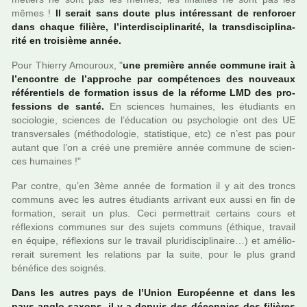
mêmes !
Il serait sans doute plus inté­res­sant de ren­for­cer
dans chaque filière, l’inter­dis­ci­pli­na­rité, la trans­dis­ci­pli­na­
rité en troi­sième année.
Pour Thierry Amouroux, "
une pre­mière année com­mune irait à
l’encontre de l’appro­che par com­pé­ten­ces des nou­veaux
réfé­ren­tiels de for­ma­tion issus de la réforme LMD des pro­
fes­sions de santé.
En scien­ces humai­nes, les étudiants en
socio­lo­gie, scien­ces de l’éducation ou psy­cho­lo­gie ont des UE
trans­ver­sa­les (métho­do­lo­gie, sta­tis­ti­que, etc) ce n’est pas pour
autant que l’on a créé une pre­mière année com­mune de scien­
ces humai­nes !"
Par contre, qu’en 3ème année de for­ma­tion il y ait des troncs
com­muns avec les autres étudiants arri­vant eux aussi en fin de
for­ma­tion, serait un plus. Ceci per­met­trait cer­tains cours et
réflexions com­mu­nes sur des sujets com­muns (éthique, tra­vail
en équipe, réflexions sur le tra­vail plu­ri­dis­ci­pli­naire…) et amé­lio­
re­rait sure­ment les rela­tions par la suite, pour le plus grand
béné­fice des soi­gnés.
Dans les autres pays de l’Union Européenne et dans les
pays anglo-saxons, il y a depuis des décen­nies des filiè­res