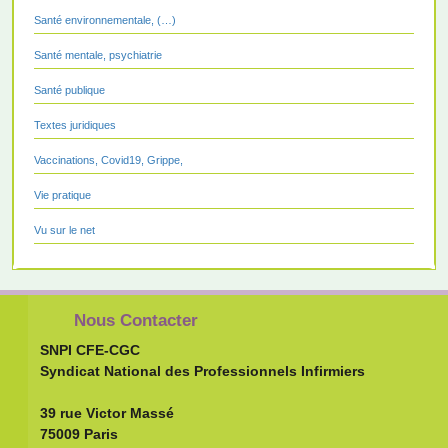
Santé environnementale, (…)
Santé mentale, psychiatrie
Santé publique
Textes juridiques
Vaccinations, Covid19, Grippe,
Vie pratique
Vu sur le net
Nous Contacter
SNPI CFE-CGC
Syndicat National des Professionnels Infirmiers
39 rue Victor Massé
75009 Paris