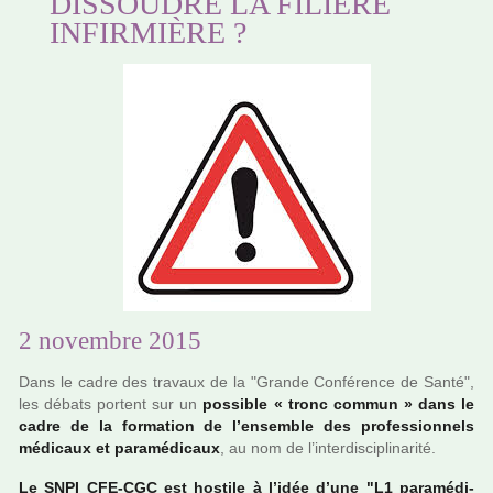
DISSOUDRE LA FILIÈRE
INFIRMIÈRE ?
2 novembre 2015
Dans le cadre des tra­vaux de la "Grande Conférence de Santé",
les débats por­tent sur un
pos­si­ble « tronc commun » dans le
cadre de la for­ma­tion de l’ensem­ble des pro­fes­sion­nels
médi­caux et para­mé­di­caux
, au nom de l’inter­dis­ci­pli­na­rité.
Le SNPI CFE-CGC est hos­tile à l’idée d’une "L1 para­mé­di­