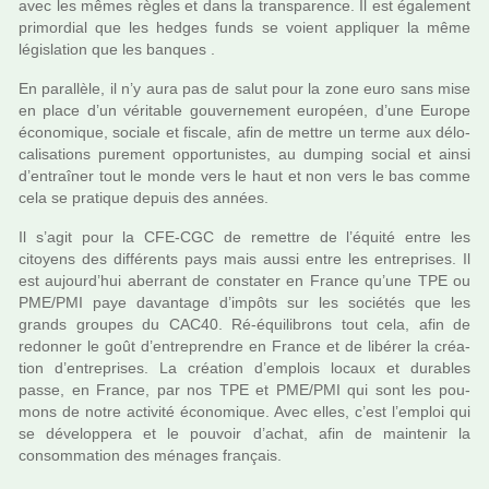
avec les mêmes règles et dans la trans­pa­rence. Il est également
pri­mor­dial que les hedges funds se voient appli­quer la même
légis­la­tion que les ban­ques .
En paral­lèle, il n’y aura pas de salut pour la zone euro sans mise
en place d’un véri­ta­ble gou­ver­ne­ment euro­péen, d’une Europe
économique, sociale et fis­cale, afin de mettre un terme aux délo­
ca­li­sa­tions pure­ment oppor­tu­nis­tes, au dum­ping social et ainsi
d’entraî­ner tout le monde vers le haut et non vers le bas comme
cela se pra­ti­que depuis des années.
Il s’agit pour la CFE-CGC de remet­tre de l’équité entre les
citoyens des dif­fé­rents pays mais aussi entre les entre­pri­ses. Il
est aujourd’hui aber­rant de cons­ta­ter en France qu’une TPE ou
PME/PMI paye davan­tage d’impôts sur les socié­tés que les
grands grou­pes du CAC40. Ré-équilibrons tout cela, afin de
redon­ner le goût d’entre­pren­dre en France et de libé­rer la créa­
tion d’entre­pri­ses. La créa­tion d’emplois locaux et dura­bles
passe, en France, par nos TPE et PME/PMI qui sont les pou­
mons de notre acti­vité économique. Avec elles, c’est l’emploi qui
se déve­lop­pera et le pou­voir d’achat, afin de main­te­nir la
consom­ma­tion des ména­ges fran­çais.