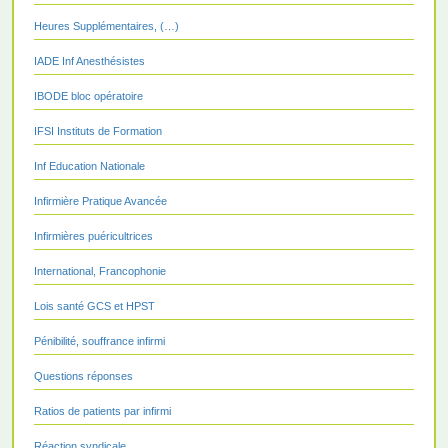
Heures Supplémentaires, (…)
IADE Inf Anesthésistes
IBODE bloc opératoire
IFSI Instituts de Formation
Inf Education Nationale
Infirmière Pratique Avancée
Infirmières puéricultrices
International, Francophonie
Lois santé GCS et HPST
Pénibilité, souffrance infirmi
Questions réponses
Ratios de patients par infirmi
Réaction syndicale