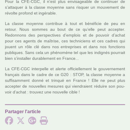
Pour la CFE-CGC, il n’est plus envi­sa­gea­ble de conti­nuer de
s’atta­quer à la classe moyenne sans ris­quer un mou­ve­ment de
révolte pro­fond et ingé­ra­ble.
La classe moyenne contri­bue à tout et béné­fi­cie de peu en
retour. Nous sommes au bout de ce qu’elle peut accep­ter.
Redonnons des pers­pec­ti­ves d’emplois et de pou­voir d’achat
pour ces agents de maî­trise, ces tech­ni­ciens et ces cadres qui
jouent un rôle clé dans nos entre­pri­ses et dans nos fonc­tions
publi­ques. Sans cela un phé­no­mène tel que les indi­gnés pour­rait
bien s’ins­tal­ler dura­ble­ment en France...
La CFE-CGC inter­pelle et alerte offi­ciel­le­ment le gou­ver­ne­ment
fran­çais dans le cadre de ce G20 : STOP, la classe moyenne a
suf­fi­sam­ment donné et trin­qué en France ! Elle ne peut plus
accep­ter de nou­vel­les mesu­res qui vien­draient réduire son pou­
voir d’achat : trou­vez une nou­velle cible !
Partager l'article