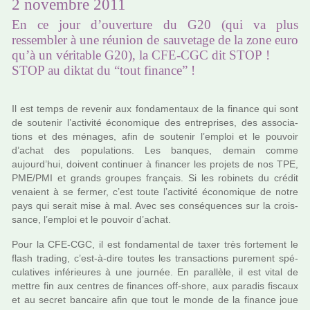
2 novembre 2011
En ce jour d’ouverture du G20 (qui va plus
ressembler à une réunion de sauvetage de la zone euro
qu’à un véritable G20), la CFE-CGC dit STOP !
STOP au diktat du “tout finance” !
Il est temps de reve­nir aux fon­da­men­taux de la finance qui sont
de sou­te­nir l’acti­vité économique des entre­pri­ses, des asso­cia­
tions et des ména­ges, afin de sou­te­nir l’emploi et le pou­voir
d’achat des popu­la­tions. Les ban­ques, demain comme
aujourd’hui, doi­vent conti­nuer à finan­cer les pro­jets de nos TPE,
PME/PMI et grands grou­pes fran­çais. Si les robi­nets du crédit
venaient à se fermer, c’est toute l’acti­vité économique de notre
pays qui serait mise à mal. Avec ses consé­quen­ces sur la crois­
sance, l’emploi et le pou­voir d’achat.
Pour la CFE-CGC, il est fon­da­men­tal de taxer très for­te­ment le
flash tra­ding, c’est-à-dire toutes les tran­sac­tions pure­ment spé­
cu­la­ti­ves infé­rieu­res à une jour­née. En paral­lèle, il est vital de
mettre fin aux cen­tres de finan­ces off-shore, aux para­dis fis­caux
et au secret ban­caire afin que tout le monde de la finance joue