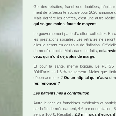
Gel des retrai­tes, fran­chi­ses dou­blées, hôpi­tau
ment de la Sécurité sociale pour 2026 annonce u
Mais der­rière les chif­fres, c’est une autre réa­lité
qui soigne moins, faute de moyens.
Le gou­ver­ne­ment parle d’« effort col­lec­tif ». En
les pres­ta­tions socia­les. Les retrai­tes ne sero
elles le seront en des­sous de l’infla­tion. Officiellem
du modèle social. Mais dans les faits,
cela revi
ceux qui n’ont déjà plus de marge.
Et pour la santé, même logi­que. Le PLFSS pr
l’ONDAM : +1,6 % seu­le­ment. Moins que l’infla
dépense mieux ?
Ou un hôpi­tal qui n’aura sim­
rer, renon­cer ?
Les patients mis à contri­bu­tion
Autre levier : les fran­chi­ses médi­ca­les et par­ti­ci
par boîte de médi­ca­ment, 4 € par consul­ta­tion, 
sent à 100 €. Résultat :
2,3 mil­liards d’euros