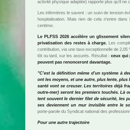
acti­vité phy­si­que adap­tée) rap­porte plus qu’il ne 
Les infir­miè­res le savent : un suivi de ten­sion 
hos­pi­ta­li­sa­tion. Mais rien de cela n’entre dan
cen­time.
Le PLFSS 2026 accé­lère un glis­se­ment silen­cie
pri­va­ti­sa­tion des restes à charge.
Les com­plé
contri­bu­tion, via une taxe excep­tion­nelle de 2,05 %
tôt ou tard, sur les assu­rés. Résultat :
ceux qui 
peu­vent pas renon­ce­ront davan­tage.
"C’est la défi­ni­tion même d’un sys­tème à d
ont les moyens, et une autre, plus lente, plus lo
santé vont se creu­ser. Les ter­ri­toi­res déjà fra­g
outre-mer) seront les pre­miers tou­chés. Là où
tent sou­vent le der­nier filet de sécu­rité, les 
ses devien­nent un mur invi­si­ble entre le so
porte-parole du Syndicat natio­nal des pro­fes­sion­
Pour une autre tra­jec­toire