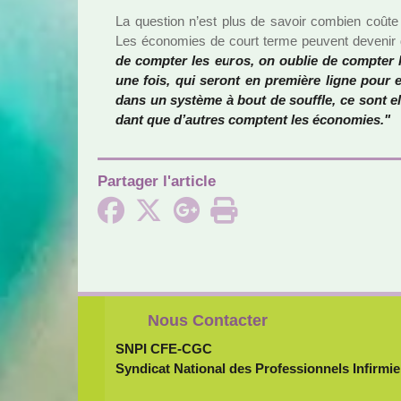
La ques­tion n’est plus de savoir com­bien coût
Les économies de court terme peu­vent deve­ni
de comp­ter les euros, on oublie de comp­ter le
une fois, qui seront en pre­mière ligne pour e
dans un sys­tème à bout de souf­fle, ce sont el
dant que d’autres comp­tent les économies."
Partager l'article
Nous Contacter
SNPI CFE-CGC
Syndicat National des Professionnels Infirmie