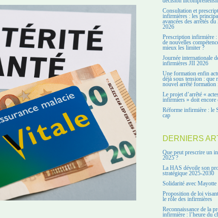
décision incompréhensi
Consultation et prescrip
infirmières : les principa
avancées des arrêtés du 
2026
Prescription infirmière :
de nouvelles compétenc
mieux les limiter ?
Journée internationale d
infirmières JII 2026
Une formation enfin act
déjà sous tension : que r
nouvel arrêté formation 
Le projet d’arrêté « acte
infirmiers » doit encore 
Réforme infirmière : le 
cap
DERNIERS AR
Que peut prescrire un in
2025 ?
La HAS dévoile son pro
stratégique 2025-2030
Solidarité avec Mayotte
Proposition de loi visant
le rôle des infirmières
Reconnaissance de la pr
infirmière : l’heure du c