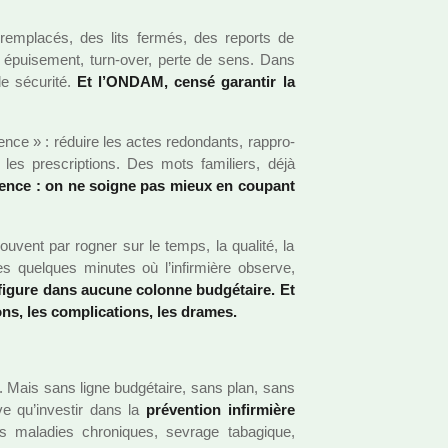
em­pla­cés, des lits fermés, des reports de
 : épuisement, turn-over, perte de sens. Dans
de sécu­rité.
Et l’ONDAM, censé garan­tir la
ence » : réduire les actes redon­dants, rap­pro­
ser les pres­crip­tions. Des mots fami­liers, déjà
vidence : on ne soigne pas mieux en cou­pant
sou­vent par rogner sur le temps, la qua­lité, la
es quel­ques minu­tes où l’infir­mière observe,
igure dans aucune colonne bud­gé­taire. Et
tions, les com­pli­ca­tions, les drames.
». Mais sans ligne bud­gé­taire, sans plan, sans
ve qu’inves­tir dans la
pré­ven­tion infir­mière
es mala­dies chro­ni­ques, sevrage taba­gi­que,