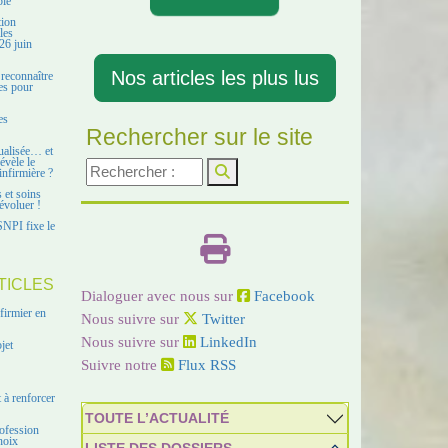
ble
tion
les
26 juin
Nos articles les plus lus
 reconnaître
es pour
es
Rechercher sur le site
ualisée… et
évèle le
infirmière ?
s et soins
évoluer !
SNPI fixe le
TICLES
Dialoguer avec nous sur
Facebook
firmier en
Nous suivre sur
Twitter
Nous suivre sur
LinkedIn
jet
Suivre notre
Flux RSS
 à renforcer
TOUTE L’ACTUALITÉ
ofession
hoix