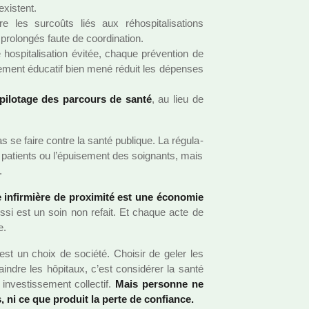
exis­tent.
e les sur­coûts liés aux réhos­pi­ta­li­sa­tions
ro­lon­gés faute de coor­di­na­tion.
os­pi­ta­li­sa­tion évitée, chaque pré­ven­tion de
e­ment éducatif bien mené réduit les dépen­ses
 pilo­tage des par­cours de santé
, au lieu de
 se faire contre la santé publi­que. La régu­la­
des patients ou l’épuisement des soi­gnants, mais
.
ne infir­mière de proxi­mité est une économie
si est un soin non refait. Et chaque acte de
e.
st un choix de société. Choisir de geler les
ain­dre les hôpi­taux, c’est consi­dé­rer la santé
­tis­se­ment col­lec­tif.
Mais per­sonne ne
, ni ce que pro­duit la perte de confiance.