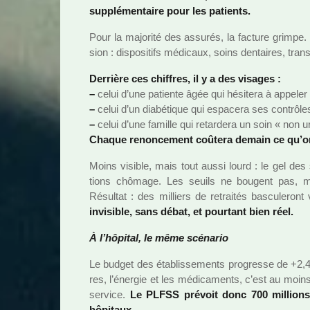
sup­plé­men­taire pour les patients.
Pour la majo­rité des assu­rés, la fac­ture grimpe
sion : dis­po­si­tifs médi­caux, soins den­tai­res, trans
Derrière ces chif­fres, il y a des visa­ges :
–
celui d’une patiente âgée qui hési­tera à appe­ler
–
celui d’un dia­bé­ti­que qui espa­cera ses contrô­le
–
celui d’une famille qui retar­dera un soin « non u
Chaque renon­ce­ment coû­tera demain ce qu’o
Moins visi­ble, mais tout aussi lourd : le gel des 
tions chô­mage. Les seuils ne bou­gent pas, m
Résultat : des mil­liers de retrai­tés bas­cu­le­
invi­si­ble, sans débat, et pour­tant bien réel.
À l’hôpi­tal, le même scé­na­rio
Le budget des établissements pro­gresse de +2,4 %
res, l’énergie et les médi­ca­ments, c’est au moins 
ser­vice.
Le PLFSS pré­voit donc 700 mil­lion
hôpi­taux.