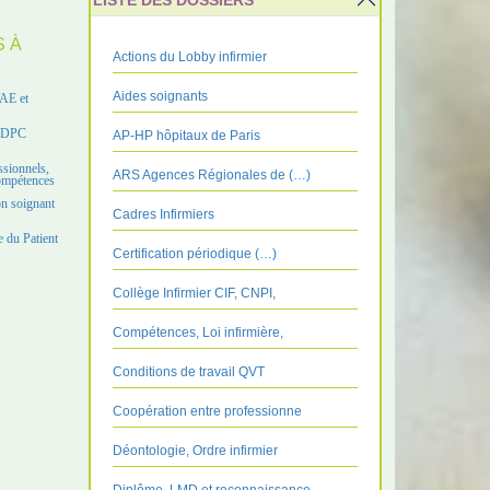
LISTE DES DOSSIERS
S À
Actions du Lobby infirmier
Aides soignants
VAE et
e DPC
AP-HP hôpitaux de Paris
ssionnels,
ARS Agences Régionales de (…)
compétences
on soignant
Cadres Infirmiers
 du Patient
Certification périodique (…)
Collège Infirmier CIF, CNPI,
Compétences, Loi infirmière,
Conditions de travail QVT
Coopération entre professionne
Déontologie, Ordre infirmier