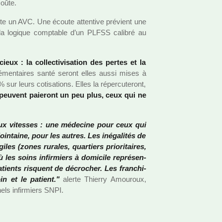
coûte.
évite un AVC. Une écoute atten­tive pré­vient une
s la logi­que comp­ta­ble d’un PLFSS cali­bré au
ux : la col­lec­ti­vi­sa­tion des pertes et la
­men­tai­res santé seront elles aussi mises à
 sur leurs coti­sa­tions. Elles la réper­cu­te­ront,
peu­vent paie­ront un peu plus, ceux qui ne
eux vites­ses : une méde­cine pour ceux qui
in­taine, pour les autres. Les iné­ga­li­tés de
i­les (zones rura­les, quar­tiers prio­ri­tai­res,
 les soins infir­miers à domi­cile repré­sen­
patients ris­quent de décro­cher. Les fran­chi­
in et le patient."
alerte Thierry Amouroux,
nels infir­miers SNPI.