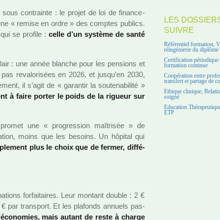
x sous contrainte : le projet de loi de finan­ce­
LES DOSSIER
ne « remise en ordre » des comp­tes publics.
SUIVRE
 qui se pro­file :
celle d’un sys­tème de santé
Référentiel formation, 
réingénierie du diplôme
Certification périodiqu
 clair : une année blan­che pour les pen­sions et
formation continue
nt pas reva­lo­ri­sées en 2026, et jusqu’en 2030,
Coopération entre profe
transfert et partage de 
ent, il s’agit de « garan­tir la sou­te­na­bi­lité »
Ethique clinique, Relati
ent à faire porter le poids de la rigueur sur
soigné
Education Thérapeutique
ETP
omet une « pro­gres­sion maî­tri­sée » de
­tion, moins que les besoins. Un hôpi­tal qui
ple­ment plus le choix que de fermer, dif­fé­
­pa­tions for­fai­tai­res. Leur mon­tant double : 2 €
8 € par trans­port. Et les pla­fonds annuels pas­
 d’économies, mais autant de reste à charge