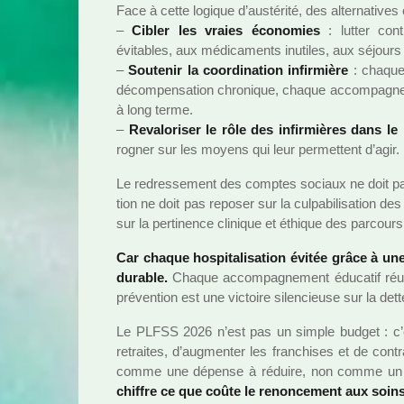
Face à cette logi­que d’aus­té­rité, des alter­na­ti­ves 
–
Cibler les vraies économies
: lutter contr
évitables, aux médi­ca­ments inu­ti­les, aux séjours p
–
Soutenir la coor­di­na­tion infir­mière
: chaque h
décom­pen­sa­tion chro­ni­que, chaque accom­pa­gn
à long terme.
–
Revaloriser le rôle des infir­miè­res dans le
rogner sur les moyens qui leur per­met­tent d’agir.
Le redres­se­ment des comp­tes sociaux ne doit pas
tion ne doit pas repo­ser sur la culpa­bi­li­sa­tion 
sur la per­ti­nence cli­ni­que et éthique des par­cours
Car chaque hos­pi­ta­li­sa­tion évitée grâce à u
dura­ble.
Chaque accom­pa­gne­ment éducatif réus
pré­ven­tion est une vic­toire silen­cieuse sur la dett
Le PLFSS 2026 n’est pas un simple budget : c’e
retrai­tes, d’aug­men­ter les fran­chi­ses et de contr
comme une dépense à réduire, non comme un inves
chif­fre ce que coûte le renon­ce­ment aux soins