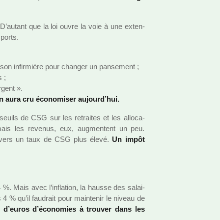
. D’autant que la loi ouvre la voie à une exten­
­ports.
 son infir­mière pour chan­ger un pan­se­ment ;
s ;
rgent ».
n aura cru économiser aujourd’hui.
seuils de CSG sur les retrai­tes et les allo­ca­
ais les reve­nus, eux, aug­men­tent un peu.
ront vers un taux de CSG plus élevé.
Un impôt
. Mais avec l’infla­tion, la hausse des salai­
4 % qu’il fau­drait pour main­te­nir le niveau de
s d’euros d’économies à trou­ver dans les