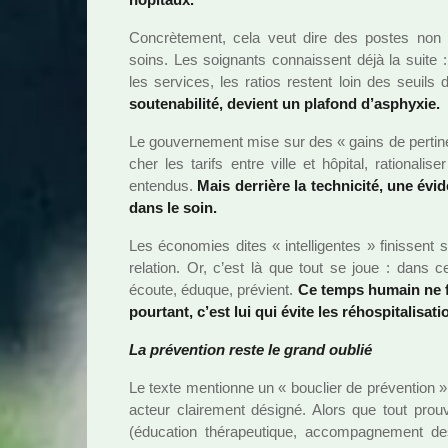
Concrètement, cela veut dire des postes non r
soins. Les soi­gnants connais­sent déjà la suite
les ser­vi­ces, les ratios res­tent loin des seuils 
sou­te­na­bi­lité, devient un pla­fond d’asphyxie.
Le gou­ver­ne­ment mise sur des « gains de per­ti­n
cher les tarifs entre ville et hôpi­tal, ratio­na­li­
enten­dus.
Mais der­rière la tech­ni­cité, une é
dans le soin.
Les économies dites « intel­li­gen­tes » finis­sent 
rela­tion. Or, c’est là que tout se joue : dans c
écoute, éduque, pré­vient.
Ce temps humain ne f
pour­tant, c’est lui qui évite les réhos­pi­ta­li­sa­
La pré­ven­tion reste le grand oublié
Le texte men­tionne un « bou­clier de pré­ven­tion 
acteur clai­re­ment dési­gné. Alors que tout prou
(éducation thé­ra­peu­ti­que, accom­pa­gne­ment d