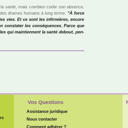
e la santé, mais com­bien coûte son absence.
r des drames humains à long terme.
"À force
s vies. Et ce sont les infir­miè­res, encore
n cons­ta­ter les consé­quen­ces. Parce que
les qui main­tien­nent la santé debout, pen­
Vos Questions
Assistance juridique
rs
Nous contacter
Comment adhérer ?