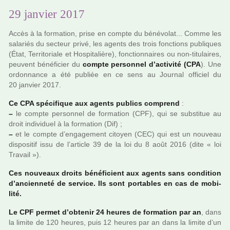
29 janvier 2017
Accès à la for­ma­tion, prise en compte du béné­vo­lat... Comme les
sala­riés du sec­teur privé, les agents des trois fonc­tions publi­ques
(État, Territoriale et Hospitalière), fonc­tion­nai­res ou non-titu­lai­res,
peu­vent béné­fi­cier du
compte per­son­nel d’acti­vité (CPA
). Une
ordon­nance a été publiée en ce sens au Journal offi­ciel du
20 jan­vier 2017.
Ce CPA spé­ci­fi­que aux agents publics com­prend
:
–
le compte per­son­nel de for­ma­tion (CPF), qui se sub­sti­tue au
droit indi­vi­duel à la for­ma­tion (Dif) ;
–
et le compte d’enga­ge­ment citoyen (CEC) qui est un nou­veau
dis­po­si­tif issu de l’arti­cle 39 de la loi du 8 août 2016 (dite « loi
Travail »).
Ces nou­veaux droits béné­fi­cient aux agents sans condi­tion
d’ancien­neté de ser­vice. Ils sont por­ta­bles en cas de mobi­
lité.
Le CPF permet d’obte­nir 24 heures de for­ma­tion par an
, dans
la limite de 120 heures, puis 12 heures par an dans la limite d’un