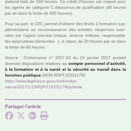
pla­fond total de 150 heures. Ce crédit d’heures est majoré pour
les agents de caté­go­rie C dépour­vus de qua­li­fi­ca­tion (48 heures
par an dans la limite de 400 heures).
Pour sa part, le CEC permet d’obte­nir des droits à for­ma­tion sup­
plé­men­tai­res en reconnais­sance des acti­vi­tés citoyen­nes exer­
cées par l’agent (ser­vice civi­que, réserve mili­taire, res­pon­sa­bi­li­
tés asso­cia­ti­ves béné­vo­les...), à raison de 20 heures par an dans
la limite de 60 heures.
Source : Ordonnance n° 2017-53 du 19 jan­vier 2017 por­tant
diver­ses dis­po­si­tions rela­ti­ves au
compte per­son­nel d’acti­vité,
à la for­ma­tion et à la santé et la sécu­rité au tra­vail dans la
fonc­tion publi­que
(NOR:RDFF1633117R)
https://www.legi­france.gouv.fr/eli/ordon­
nance/2017/1/19/RDFF1633117R/jo/texte
Partager l'article