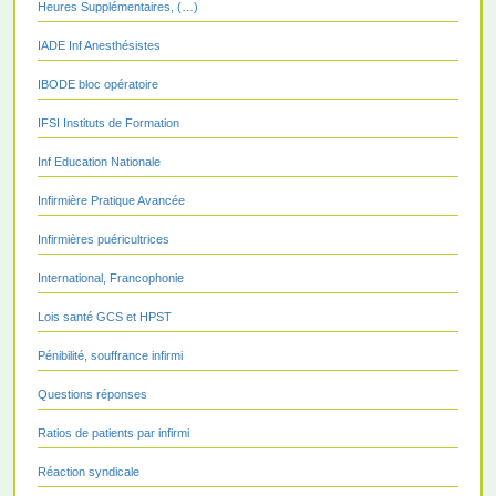
Heures Supplémentaires, (…)
IADE Inf Anesthésistes
IBODE bloc opératoire
IFSI Instituts de Formation
Inf Education Nationale
Infirmière Pratique Avancée
Infirmières puéricultrices
International, Francophonie
Lois santé GCS et HPST
Pénibilité, souffrance infirmi
Questions réponses
Ratios de patients par infirmi
Réaction syndicale