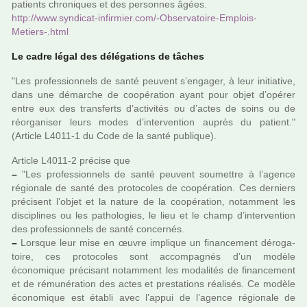
patients chro­ni­ques et des per­son­nes âgées.
http://www.syn­di­cat-infir­mier.com/-Observatoire-Emplois-
Metiers-.html
Le cadre légal des délé­ga­tions de tâches
"Les pro­fes­sion­nels de santé peu­vent s’enga­ger, à leur ini­tia­tive,
dans une démar­che de coo­pé­ra­tion ayant pour objet d’opérer
entre eux des trans­ferts d’acti­vi­tés ou d’actes de soins ou de
réor­ga­ni­ser leurs modes d’inter­ven­tion auprès du patient."
(Article L4011-1 du Code de la santé publi­que).
Article L4011-2 pré­cise que
–
"Les pro­fes­sion­nels de santé peu­vent sou­met­tre à l’agence
régio­nale de santé des pro­to­co­les de coo­pé­ra­tion. Ces der­niers
pré­ci­sent l’objet et la nature de la coo­pé­ra­tion, notam­ment les
dis­ci­pli­nes ou les patho­lo­gies, le lieu et le champ d’inter­ven­tion
des pro­fes­sion­nels de santé concer­nés.
–
Lorsque leur mise en œuvre impli­que un finan­ce­ment déro­ga­
toire, ces pro­to­co­les sont accom­pa­gnés d’un modèle
économique pré­ci­sant notam­ment les moda­li­tés de finan­ce­ment
et de rému­né­ra­tion des actes et pres­ta­tions réa­li­sés. Ce modèle
économique est établi avec l’appui de l’agence régio­nale de