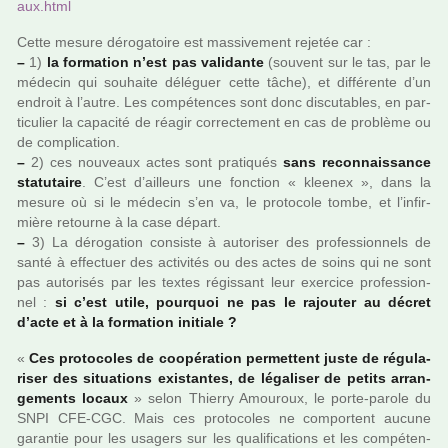
aux.html
Cette mesure déro­ga­toire est mas­si­ve­ment reje­tée car :
–
1)
la for­ma­tion n’est pas vali­dante
(sou­vent sur le tas, par le
méde­cin qui sou­haite délé­guer cette tâche), et dif­fé­rente d’un
endroit à l’autre. Les com­pé­ten­ces sont donc dis­cu­ta­bles, en par­
ti­cu­lier la capa­cité de réagir cor­rec­te­ment en cas de pro­blème ou
de com­pli­ca­tion.
–
2) ces nou­veaux actes sont pra­ti­qués
sans reconnais­sance
sta­tu­taire
. C’est d’ailleurs une fonc­tion « klee­nex », dans la
mesure où si le méde­cin s’en va, le pro­to­cole tombe, et l’infir­
mière retourne à la case départ.
–
3) La déro­ga­tion consiste à auto­ri­ser des pro­fes­sion­nels de
santé à effec­tuer des acti­vi­tés ou des actes de soins qui ne sont
pas auto­ri­sés par les textes régis­sant leur exer­cice pro­fes­sion­
nel :
si c’est utile, pour­quoi ne pas le rajou­ter au décret
d’acte et à la for­ma­tion ini­tiale ?
«
Ces pro­to­co­les de coo­pé­ra­tion per­met­tent juste de régu­la­
ri­ser des situa­tions exis­tan­tes, de léga­li­ser de petits arran­
ge­ments locaux
» selon Thierry Amouroux, le porte-parole du
SNPI CFE-CGC. Mais ces pro­to­co­les ne com­por­tent aucune
garan­tie pour les usa­gers sur les qua­li­fi­ca­tions et les com­pé­ten­