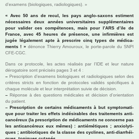
d’exa­mens (bio­lo­gi­ques, radio­lo­gi­ques). »
« Avec 50 ans de recul, les pays anglo-saxons esti­ment
néces­sai­res deux années uni­ver­si­tai­res sup­plé­men­tai­res
pour vali­der ces com­pé­ten­ces, mais pour l’ARS d’ile de
France, avec 45 heures de pré­sence, une infir­miè­res est
jugée léga­le­ment apte à pres­crire cinq types de médi­ca­
ments ! »
dénonce Thierry Amouroux, le porte-parole du SNPI
CFE-CGC.
Dans ce pro­to­cole, les actes réa­li­sés par l’IDE et leur nature
déro­ga­toire sont pré­ci­sés pages 3 et 4 :
–
Prescription d’exa­mens bio­lo­gi­ques et radio­lo­gi­ques selon des
cri­tè­res stricts en fonc­tion de pro­to­co­les vali­dés spé­ci­fi­ques à
chaque molé­cule et leur inter­pré­ta­tion suivie de déci­sion.
–
Réponse à des ques­tions médi­ca­les et déci­sion d’orien­ta­tion
du patient.
–
Prescription de cer­tains médi­ca­ments à but symp­to­ma­ti­
que pour trai­ter les effets indé­si­ra­bles des trai­te­ments anti­
can­cé­reux (la pres­crip­tion de médi­ca­ments ne concerne pas
les anti­can­cé­reux eux mêmes) : antié­mé­ti­ques ; anxio­ly­ti­
ques ; anti­bio­ti­ques de la classe des cycli­nes, anti-diar­rhéi­
ques, topi­ques cuta­nés