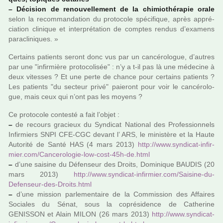
–
Décision de renou­vel­le­ment de la chi­mio­thé­ra­pie orale
selon la recom­man­da­tion du pro­to­cole spé­ci­fi­que, après appré­
cia­tion cli­ni­que et inter­pré­ta­tion de comp­tes rendus d’exa­mens
para­cli­ni­ques. »
Certains patients seront donc vus par un can­cé­ro­lo­gue, d’autres
par une "infir­mière pro­to­co­li­sée" : n’y a t-il pas là une méde­cine à
deux vites­ses ? Et une perte de chance pour cer­tains patients ?
Les patients "du sec­teur privé" paie­ront pour voir le can­cé­ro­lo­
gue, mais ceux qui n’ont pas les moyens ?
Ce pro­to­cole contesté a fait l’objet :
–
de recours gra­cieux du Syndicat National des Professionnels
Infirmiers SNPI CFE-CGC devant l’ ARS, le minis­tère et la Haute
Autorité de Santé HAS (4 mars 2013)
http://www.syn­di­cat-infir­
mier.com/Cancerologie-low-cost-45h-de.html
–
d’une sai­sine du Défenseur des Droits, Dominique BAUDIS (20
mars 2013)
http://www.syn­di­cat-infir­mier.com/Saisine-du-
Defenseur-des-Droits.html
–
d’une mis­sion par­le­men­taire de la Commission des Affaires
Sociales du Sénat, sous la copré­si­dence de Catherine
GENISSON et Alain MILON (26 mars 2013)
http://www.syn­di­cat-