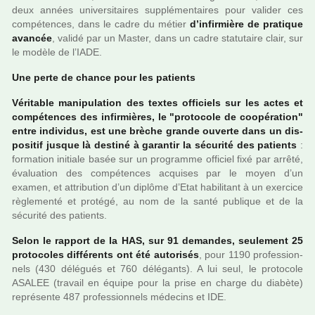
deux années uni­ver­si­tai­res sup­plé­men­tai­res pour vali­der ces
com­pé­ten­ces, dans le cadre du métier
d’infir­mière de pra­ti­que
avan­cée
, validé par un Master, dans un cadre sta­tu­taire clair, sur
le modèle de l’IADE.
Une perte de chance pour les patients
Véritable mani­pu­la­tion des textes offi­ciels sur les actes et
com­pé­ten­ces des infir­miè­res, le "pro­to­cole de coo­pé­ra­tion"
entre indi­vi­dus, est une brèche grande ouverte dans un dis­
po­si­tif jusque là des­tiné à garan­tir la sécu­rité des patients
:
for­ma­tion ini­tiale basée sur un pro­gramme offi­ciel fixé par arrêté,
évaluation des com­pé­ten­ces acqui­ses par le moyen d’un
examen, et attri­bu­tion d’un diplôme d’Etat habi­li­tant à un exer­cice
règle­menté et pro­tégé, au nom de la santé publi­que et de la
sécu­rité des patients.
Selon le rap­port de la HAS, sur 91 deman­des, seu­le­ment 25
pro­to­co­les dif­fé­rents ont été auto­ri­sés
, pour 1190 pro­fes­sion­
nels (430 délé­gués et 760 délé­gants). A lui seul, le pro­to­cole
ASALEE (tra­vail en équipe pour la prise en charge du dia­bète)
repré­sente 487 pro­fes­sion­nels méde­cins et IDE.