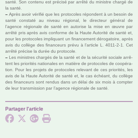
santé. Son contenu est pré­cisé par arrêté du minis­tre chargé de
la santé.
–
Après avoir véri­fié que les pro­to­co­les répon­dent à un besoin de
santé cons­taté au niveau régio­nal, le direc­teur géné­ral de
l’agence régio­nale de santé en auto­rise la mise en œuvre par
arrêté pris après avis conforme de la Haute Autorité de santé et,
pour les pro­to­co­les impli­quant un finan­ce­ment déro­ga­toire, après
avis du col­lège des finan­ceurs prévu à l’arti­cle L. 4011-2-1. Cet
arrêté pré­cise la durée du pro­to­cole.
–
Les minis­tres char­gés de la santé et de la sécu­rité sociale arrê­
tent les prio­ri­tés natio­na­les en matière de pro­to­co­les de coo­pé­ra­
tion. Pour les pro­jets de pro­to­co­les rele­vant de ces prio­ri­tés, les
avis de la Haute Autorité de santé et, le cas échéant, du col­lège
des finan­ceurs sont rendus dans un délai de six mois à comp­ter
de leur trans­mis­sion par l’agence régio­nale de santé.
Partager l'article