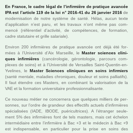
En France, le cadre légal de l’infir­­mière de pra­­ti­­que avan­­cée
IPA est l’arti­­cle 119 de la loi n° 2016-41 du 26 jan­­vier 2016
de
moder­­ni­­sa­­tion de notre sys­­tème de santé. Hélas, aucun texte
d’appli­ca­tion n’est paru, et les tra­vaux n’ont même pas com­
mencé (réfé­ren­tiel d’acti­vité, de com­pé­ten­ces, de for­ma­tion,
cadre sta­tu­taire et grille sala­riale).
Environ 200 infir­miè­res de pra­ti­que avan­cée ont déjà été for­
mées à l’Université d’Aix Marseille, le
Master scien­ces cli­ni­
ques infir­miè­res
(can­cé­ro­lo­gie, géron­to­lo­gie, par­cours com­
plexes de soins) et à l’Université de Versailles Saint-Quentin-en-
Yvelines, le
Master Sciences cli­ni­ques en soins infir­miers
(santé men­tale, mala­dies chro­ni­ques, dou­leur et soins pal­lia­tifs).
Il faut étendre ces Masters, en com­bi­nant la valo­ri­sa­tion de la
VAE et la for­ma­tion uni­ver­si­taire pro­fes­sion­na­li­sante.
Ce nou­­veau métier ne concer­­nera que quel­­ques mil­­liers de per­­
son­­nes, sur l’ordre de gran­­deur des effec­­tifs actuels d’infir­­miè­­res
spé­­cia­­li­­sées (IADE, IBODE, pué­­ri­­cultri­­ces). A l’étranger seu­le­
ment 5% des infir­miè­res font de tels mas­ters, mais cet échelon
inter­mé­diaire entre l’infir­mière à Bac +3 et le méde­cin à Bac +9
est indis­pen­sa­ble, en par­ti­cu­lier pour la prise en soins des