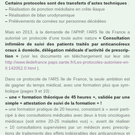
Certains pro­to­co­les sont des trans­ferts d’actes tech­ni­ques
:
–
Réalisation de ponc­tion médul­laire en crête ilia­que
–
Réalisation de bilan uro­dy­na­mi­que
–
Prélèvements de cor­nées sur per­son­nes décé­dées
Mais en 2013, à la demande de l’APHP, l’ARS Ile de France a
auto­risé un pro­to­cole d’une toute autre nature
« Consultation
infir­mière de suivi des patients trai­tés par anti­can­cé­reux
oraux à domi­cile, délé­ga­tion médi­cale d’acti­vité de pres­crip­
tion »
(voir les docu­ments en télé­char­ge­ment sur leur site
http://www.ile­de­france.paps.sante.fr/Les-pro­to­co­les-auto­ri­ses-en-
Il.142052.0.html
).
Dans ce pro­to­cole de l’ARS île de France, la seule ambi­tion est
de gagner du temps médi­cal, avec une for­ma­tion plus que sym­
bo­li­que (pages 9 et 10) :
–
une « for­ma­tion théo­ri­que de 45 heures », vali­dée par une
simple « attes­ta­tion de suivi de la for­ma­tion » !
–
une for­ma­tion pra­ti­que de 20 heures, consis­tant à « avoir par­ti­
cipé à des consul­ta­tions médi­ca­les avec deux à trois onco­lo­gues
médi­caux (soit entre 20-25 mala­des vus) », avant de réa­li­ser
« 10 consul­ta­tions super­vi­sées par un méde­cin avec pres­crip­
tions de trai­te­ments des effets indé­si­ra­bles des anti­can­cé­reux et