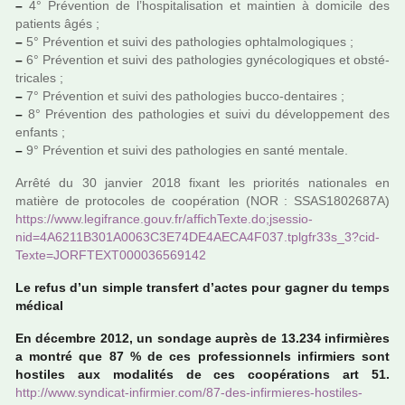
–
4° Prévention de l’hos­pi­ta­li­sa­tion et main­tien à domi­cile des
patients âgés ;
–
5° Prévention et suivi des patho­lo­gies oph­tal­mo­lo­gi­ques ;
–
6° Prévention et suivi des patho­lo­gies gyné­co­lo­gi­ques et obs­té­
tri­ca­les ;
–
7° Prévention et suivi des patho­lo­gies bucco-den­tai­res ;
–
8° Prévention des patho­lo­gies et suivi du déve­lop­pe­ment des
enfants ;
–
9° Prévention et suivi des patho­lo­gies en santé men­tale.
Arrêté du 30 jan­vier 2018 fixant les prio­ri­tés natio­na­les en
matière de pro­to­co­les de coo­pé­ra­tion (NOR : SSAS1802687A)
https://www.legi­france.gouv.fr/affich­Texte.do;jses­sio­
nid=4A6211B301A0063C3E74­DE4AE­CA4F037.tplg­fr33s_3?cid­
Texte=JORFTEXT000036569142
Le refus d’un simple trans­fert d’actes pour gagner du temps
médi­cal
En décem­bre 2012, un son­dage auprès de 13.234 infir­miè­res
a montré que 87 % de ces pro­fes­sion­nels infir­miers sont
hos­ti­les aux moda­li­tés de ces coo­pé­ra­tions art 51.
http://www.syn­di­cat-infir­mier.com/87-des-infir­mie­res-hos­ti­les-