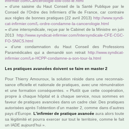
infir­mier.com/Cancerologie-low-cost-le.html
–
d’une sai­sine du Haut Conseil de la Santé Publique par le
Conseil de l’Ordre des Infirmiers d’île de France, car contraire
aux règles de bonnes pra­ti­ques (22 avril 2013)
http://www.syn­di­
cat-infir­mier.com/L-ordre-condamne-la-can­ce­ro­lo­gie.html
–
d’une inter­syn­di­cale, reçue par le Cabinet de la Ministre en juin
2013
http://www.syn­di­cat-infir­mier.com/Intersyndicale-CFE-CGC-
FO-SNICS.html
–
d’une condam­na­tion du Haut Conseil des Professions
Paramédicales qui a demandé son retrait
http://www.syn­di­cat-
infir­mier.com/Le-HCPP-condamne-a-son-tour-la.html
Les pra­ti­ques avan­cées doi­vent se faire en master 2
Pour Thierry Amouroux, la solu­tion réside dans une reconnais­
sance offi­cielle et natio­nale de pra­ti­ques, avec une rému­né­ra­tion
et une for­ma­tion consé­quen­tes. « Plutôt que cette coo­pé­ra­tion,
propre à chaque hôpi­tal et à chaque ser­vice, nous sommes en
faveur de pra­ti­ques avan­cées dans un cadre clair. Des pra­ti­ques
auto­ri­sées après l’obten­tion d’un master 2, comme dans d’autres
pays d’Europe.
L’infir­mier de pra­ti­que avan­cée
aura alors toute
sa légi­ti­mité et pourra exer­cer sur tout le ter­ri­toire, comme le fait
un IADE aujourd’hui ».