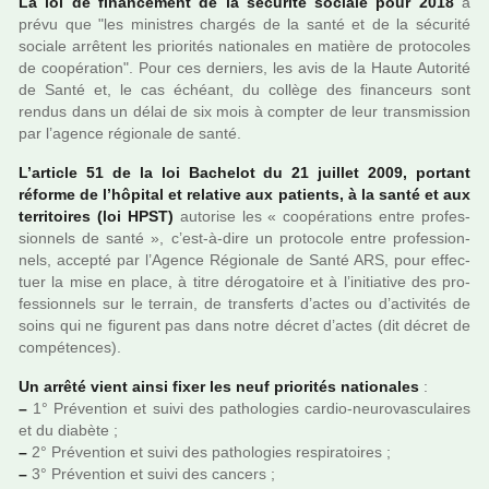
La loi de finan­ce­ment de la sécu­rité sociale pour 2018
a
prévu que "les minis­tres char­gés de la santé et de la sécu­rité
sociale arrê­tent les prio­ri­tés natio­na­les en matière de pro­to­co­les
de coo­pé­ra­tion". Pour ces der­niers, les avis de la Haute Autorité
de Santé et, le cas échéant, du col­lège des finan­ceurs sont
rendus dans un délai de six mois à comp­ter de leur trans­mis­sion
par l’agence régio­nale de santé.
L’arti­cle 51 de la loi Bachelot du 21 juillet 2009, por­tant
réforme de l’hôpi­tal et rela­tive aux patients, à la santé et aux
ter­ri­toi­res (loi HPST)
auto­rise les « coo­pé­ra­tions entre pro­fes­
sion­nels de santé », c’est-à-dire un pro­to­cole entre pro­fes­sion­
nels, accepté par l’Agence Régionale de Santé ARS, pour effec­
tuer la mise en place, à titre déro­ga­toire et à l’ini­tia­tive des pro­
fes­sion­nels sur le ter­rain, de trans­ferts d’actes ou d’acti­vi­tés de
soins qui ne figu­rent pas dans notre décret d’actes (dit décret de
com­pé­ten­ces).
Un arrêté vient ainsi fixer les neuf prio­ri­tés natio­na­les
:
–
1° Prévention et suivi des patho­lo­gies cardio-neu­ro­vas­cu­lai­res
et du dia­bète ;
–
2° Prévention et suivi des patho­lo­gies res­pi­ra­toi­res ;
–
3° Prévention et suivi des can­cers ;