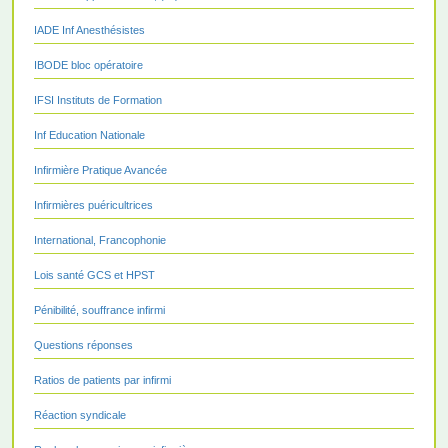
IADE Inf Anesthésistes
IBODE bloc opératoire
IFSI Instituts de Formation
Inf Education Nationale
Infirmière Pratique Avancée
Infirmières puéricultrices
International, Francophonie
Lois santé GCS et HPST
Pénibilité, souffrance infirmi
Questions réponses
Ratios de patients par infirmi
Réaction syndicale