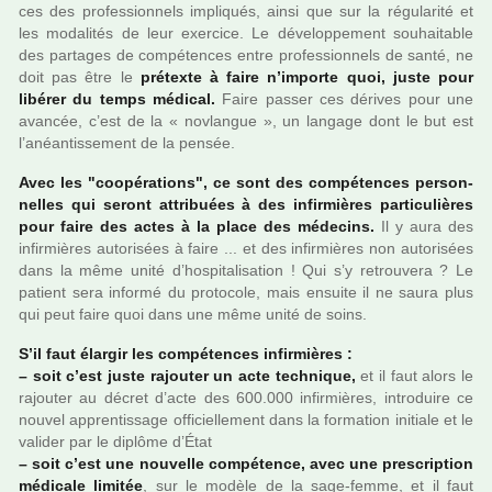
ces des pro­fes­sion­nels impli­qués, ainsi que sur la régu­la­rité et
les moda­li­tés de leur exer­cice. Le déve­lop­pe­ment sou­hai­ta­ble
des par­ta­ges de com­pé­ten­ces entre pro­fes­sion­nels de santé, ne
doit pas être le
pré­texte à faire n’importe quoi, juste pour
libé­rer du temps médi­cal.
Faire passer ces déri­ves pour une
avan­cée, c’est de la « nov­lan­gue », un lan­gage dont le but est
l’anéan­tis­se­ment de la pensée.
Avec les "coo­pé­ra­tions", ce sont des com­pé­ten­ces per­son­
nel­les qui seront attri­buées à des infir­miè­res par­ti­cu­liè­res
pour faire des actes à la place des méde­cins.
Il y aura des
infir­miè­res auto­ri­sées à faire ... et des infir­miè­res non auto­ri­sées
dans la même unité d’hos­pi­ta­li­sa­tion ! Qui s’y retrou­vera ? Le
patient sera informé du pro­to­cole, mais ensuite il ne saura plus
qui peut faire quoi dans une même unité de soins.
S’il faut élargir les com­pé­ten­ces infir­miè­res :
–
soit c’est juste rajou­ter un acte tech­ni­que,
et il faut alors le
rajou­ter au décret d’acte des 600.000 infir­miè­res, intro­duire ce
nouvel appren­tis­sage offi­ciel­le­ment dans la for­ma­tion ini­tiale et le
vali­der par le diplôme d’État
–
soit c’est une nou­velle com­pé­tence, avec une pres­crip­tion
médi­cale limi­tée
, sur le modèle de la sage-femme, et il faut