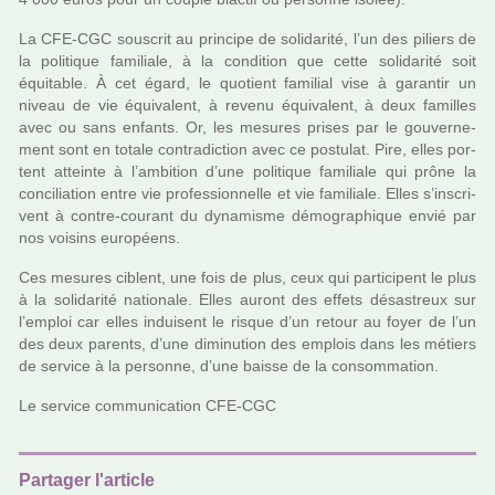
La CFE-CGC sous­crit au prin­cipe de soli­da­rité, l’un des piliers de
la poli­ti­que fami­liale, à la condi­tion que cette soli­da­rité soit
équitable. À cet égard, le quo­tient fami­lial vise à garan­tir un
niveau de vie équivalent, à revenu équivalent, à deux famil­les
avec ou sans enfants. Or, les mesu­res prises par le gou­ver­ne­
ment sont en totale contra­dic­tion avec ce pos­tu­lat. Pire, elles por­
tent atteinte à l’ambi­tion d’une poli­ti­que fami­liale qui prône la
conci­lia­tion entre vie pro­fes­sion­nelle et vie fami­liale. Elles s’ins­cri­
vent à contre-cou­rant du dyna­misme démo­gra­phi­que envié par
nos voi­sins euro­péens.
Ces mesu­res ciblent, une fois de plus, ceux qui par­ti­ci­pent le plus
à la soli­da­rité natio­nale. Elles auront des effets désas­treux sur
l’emploi car elles indui­sent le risque d’un retour au foyer de l’un
des deux parents, d’une dimi­nu­tion des emplois dans les métiers
de ser­vice à la per­sonne, d’une baisse de la consom­ma­tion.
Le ser­vice com­mu­ni­ca­tion CFE-CGC
Partager l'article