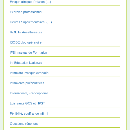
Ethique clinique, Relation (…)
Exercice professionnel
Heures Supplémentaires, (…)
IADE Inf Anesthésistes
IBODE bloc opératoire
IFSI Instituts de Formation
Inf Education Nationale
Infirmière Pratique Avancée
Infirmières puéricultrices
International, Francophonie
Lois santé GCS et HPST
Pénibilité, souffrance infirmi
Questions réponses