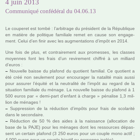
4 juin 2013
Communiqué confédéral du 04.06.13
Le cou­pe­ret est tombé : l’arbi­trage du pré­si­dent de la République
en matière de poli­ti­que fami­liale remet en cause son enga­ge­
ment. Celui d’en finir avec les aug­men­ta­tions d’impôt en 2014.
Une fois de plus, et contrai­re­ment aux pro­mes­ses, les clas­ses
moyen­nes font les frais d’un revi­re­ment chif­fré à un mil­liard
d’euros :
–
Nouvelle baisse du pla­fond du quo­tient fami­lial. Ce quo­tient a
été créé non seu­le­ment pour encou­ra­ger la nata­lité mais aussi
pour assu­rer l’équité et la neu­tra­lité de l’impôt au regard de la
situa­tion fami­liale du ménage. La nou­velle baisse du pla­fond à 1
500 euros par « demi-part d’enfant à charge » péna­lise 1,3 mil­
lion de ména­ges !
–
Suppression de la réduc­tion d’impôts pour frais de sco­la­rité
dans le secondaire.
–
Réduction de 50 % des aides à la nais­sance (allo­ca­tion de
base de la PAJE) pour les ména­ges dont les res­sour­ces dépas­
sent un cer­tain pla­fond (3 250 euros pour un couple mono actif ;
4 000 euros pour un couple biac­tif ou per­sonne isolée).