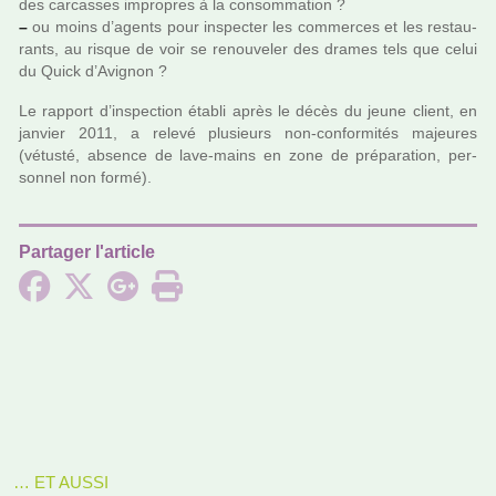
des car­cas­ses impro­pres à la consom­ma­tion ?
–
ou moins d’agents pour ins­pec­ter les com­mer­ces et les res­tau­
rants, au risque de voir se renou­ve­ler des drames tels que celui
du Quick d’Avignon ?
Le rap­port d’ins­pec­tion établi après le décès du jeune client, en
jan­vier 2011, a relevé plu­sieurs non-confor­mi­tés majeu­res
(vétusté, absence de lave-mains en zone de pré­pa­ra­tion, per­
son­nel non formé).
Partager l'article
… ET AUSSI