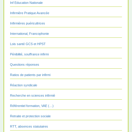
Inf Education Nationale
Infirmière Pratique Avancée
Infirmières puéricultrices
International, Francophonie
Lois santé GCS et HPST
Pénibilité, souffrance infirmi
Questions réponses
Ratios de patients par infirmi
Réaction syndicale
Recherche en sciences infirmiè
Référentiel formation, VAE (…)
Retraite et protection sociale
RTT, absences statutaires