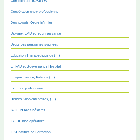
Conditions de travail QVT
Coopération entre professionne
Déontologie, Ordre infirmier
Diplôme, LMD et reconnaissance
Droits des personnes soignées
Education Thérapeutique du (…)
EHPAD et Gouvernance Hospitali
Ethique clinique, Relation (…)
Exercice professionnel
Heures Supplémentaires, (…)
IADE Inf Anesthésistes
IBODE bloc opératoire
IFSI Instituts de Formation