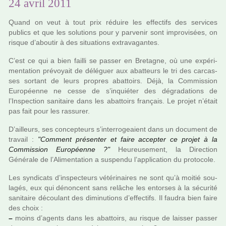
24 avril 2011
Quand on veut à tout prix réduire les effec­tifs des ser­vi­ces
publics et que les solu­tions pour y par­ve­nir sont impro­vi­sées, on
risque d’abou­tir à des situa­tions extra­va­gan­tes.
C’est ce qui a bien failli se passer en Bretagne, où une expé­ri­
men­ta­tion pré­voyait de délé­guer aux abat­teurs le tri des car­cas­
ses sor­tant de leurs pro­pres abat­toirs. Déjà, la Commission
Européenne ne cesse de s’inquié­ter des dégra­da­tions de
l’Inspection sani­taire dans les abat­toirs fran­çais. Le projet n’était
pas fait pour les ras­su­rer.
D’ailleurs, ses concep­teurs s’inter­ro­geaient dans un docu­ment de
tra­vail :
"Comment pré­sen­ter et faire accep­ter ce projet à la
Commission Européenne ?"
Heureusement, la Direction
Générale de l’Alimentation a sus­pendu l’appli­ca­tion du pro­to­cole.
Les syn­di­cats d’ins­pec­teurs vété­ri­nai­res ne sont qu’à moitié sou­
la­gés, eux qui dénon­cent sans relâ­che les entor­ses à la sécu­rité
sani­taire décou­lant des dimi­nu­tions d’effec­tifs. Il faudra bien faire
des choix :
–
moins d’agents dans les abat­toirs, au risque de lais­ser passer