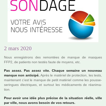
2 mars 2020
Nous enre­gis­trons des remon­tées de manque de mas­ques
FFP2, de patients non testés faute de moyens, etc.
Pas assez. Pas assez vite. Chaque semaine un nou­veau
manque non anti­cipé.
Après le maté­riel de pro­tec­tion, les tests,
main­te­nant c’est le manque de petit maté­riel comme les pousse-
serin­gues électriques, et sur­tout les médi­ca­ments de réa­ni­ma­
tion.
Pour avoir une idée plus pré­cise de la situa­tion réelle, ville
par ville, nous avons besoin de vos retours.