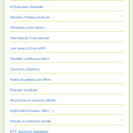
Inf Education Nationale
Infirmière Pratique Avancée
Infirmières puéricultrices
International, Francophonie
Lois santé GCS et HPST
Pénibilité, souffrance infirmi
Questions réponses
Ratios de patients par infirmi
Réaction syndicale
Recherche en sciences infirmiè
Référentiel formation, VAE (…)
Retraite et protection sociale
RTT, absences statutaires