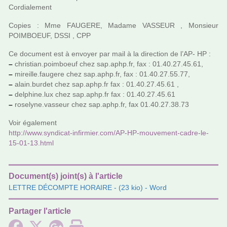
Cordialement
Copies : Mme FAUGERE, Madame VASSEUR , Monsieur
POIMBOEUF, DSSI , CPP
Ce docu­ment est à envoyer par mail à la direc­tion de l’AP- HP :
–
chris­tian.poim­boeuf
chez
sap.aphp.fr, fax : 01.40.27.45.61,
–
mireille.fau­gere
chez
sap.aphp.fr, fax : 01.40.27.55.77,
–
alain.burdet
chez
sap.aphp.fr fax : 01.40.27.45.61 ,
–
del­phine.lux
chez
sap.aphp.fr fax : 01.40.27.45.61
–
rose­lyne.vas­seur
chez
sap.aphp.fr, fax 01.40.27.38.73
Voir également
http://www.syn­di­cat-infir­mier.com/AP-HP-mou­ve­ment-cadre-le-
15-01-13.html
Document(s) joint(s) à l'article
LETTRE DÉCOMPTE HORAIRE
- (23 kio) - Word
Partager l'article