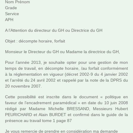
Nom Prénom
Grade
Service
APH
A l’Attention du direc­teur du GH ou Directrice du GH
Objet : décompte horaire, for­fait
Monsieur le Directeur du GH ou Madame la direc­trice du GH,
Pour l’année 2013, je sou­haite opter pour une ges­tion de mon
temps de tra­vail, en décompte horaire, /au for­fait confor­mé­ment
à la régle­men­ta­tion en vigueur (décret 2002-9 du 4 jan­vier 2002
et l’arrêté du 24 avril 2002 et rap­pelé par la note de la DPRS du
20 novem­bre 2007.
Cette pos­si­bi­lité est ins­crite dans le docu­ment « poli­ti­que en
faveur de l’enca­dre­ment para­mé­di­cal » en date du 10 juin 2008
rédigé par Madame Michelle BRESSAND, Messieurs Hubert
PEURICHARD et Alain BURDET et confirmé dans le guide de la
pré­sence au tra­vail tome 1 page 87
Je vous remer­cie de pren­dre en consi­dé­ra­tion ma demande