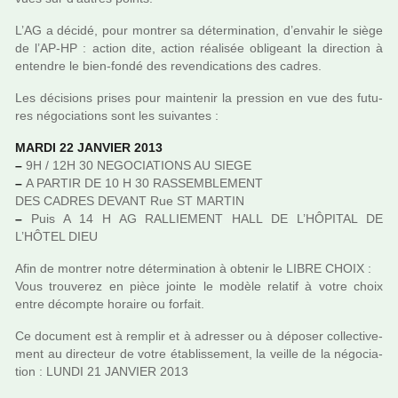
L’AG a décidé, pour mon­trer sa déter­mi­na­tion, d’enva­hir le siège
de l’AP-HP : action dite, action réa­li­sée obli­geant la direc­tion à
enten­dre le bien-fondé des reven­di­ca­tions des cadres.
Les déci­sions prises pour main­te­nir la pres­sion en vue des futu­
res négo­cia­tions sont les sui­van­tes :
MARDI 22 JANVIER 2013
–
9H / 12H 30 NEGOCIATIONS AU SIEGE
–
A PARTIR DE 10 H 30 RASSEMBLEMENT
DES CADRES DEVANT Rue ST MARTIN
–
Puis A 14 H AG RALLIEMENT HALL DE L’HÔPITAL DE
L’HÔTEL DIEU
Afin de mon­trer notre déter­mi­na­tion à obte­nir le LIBRE CHOIX :
Vous trou­ve­rez en pièce jointe le modèle rela­tif à votre choix
entre décompte horaire ou for­fait.
Ce docu­ment est à rem­plir et à adres­ser ou à dépo­ser col­lec­ti­ve­
ment au direc­teur de votre établissement, la veille de la négo­cia­
tion : LUNDI 21 JANVIER 2013