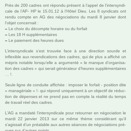
Près de 200 cadres ont répondu pré­sent à l’appel de l’inter­syn­di­
cale de l’AP- HP le 15.01.12 à l’Hôtel Dieu. Les 8 syn­di­cats ont
rendu compte en AG des négo­cia­tions du mardi 8 jan­vier dont
l’objet concer­nait :
–
Le choix du décompte horaire ou du for­fait
–
Les 18 H sup­plé­men­tai­res
–
Le paie­ment des heures dues
L’inter­syn­di­cale s’est trou­vée face à une direc­tion sourde et
inflexi­ble aux reven­di­ca­tions des cadres, qui de plus a affi­ché un
mépris nota­ble lorsqu’elle a argu­menté « le manque d’orga­ni­sa­
tion des cadres » qui serait géné­ra­teur d’heures sup­plé­men­tai­res
… !.
Seule ligne de conduite affi­chée : impo­ser le for­fait - posi­tion dite
« mana­gé­riale » !- qui répond uni­que­ment à un objec­tif de réduc­
tion de dépen­ses et ne prend pas en compte la réa­lité du temps
de tra­vail réel des cadres.
L’AG a man­daté l’inter­syn­di­cale pour retour­ner en négo­cia­tion le
mardi 22 jan­vier 2013 sur ce même thème consi­dé­rant qu’il
s’agis­sait d’un préa­la­ble aux autres séan­ces de négo­cia­tions pré­
vues sur d’autres points.