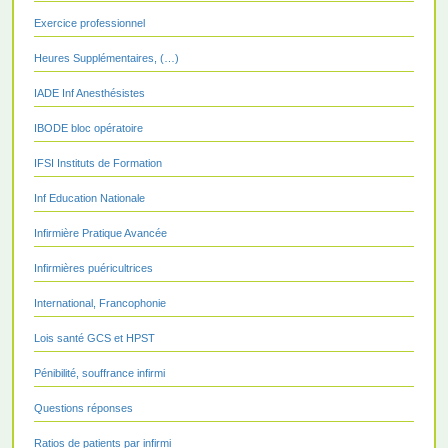
Exercice professionnel
Heures Supplémentaires, (…)
IADE Inf Anesthésistes
IBODE bloc opératoire
IFSI Instituts de Formation
Inf Education Nationale
Infirmière Pratique Avancée
Infirmières puéricultrices
International, Francophonie
Lois santé GCS et HPST
Pénibilité, souffrance infirmi
Questions réponses
Ratios de patients par infirmi