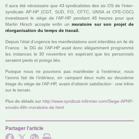
Il aura été néces­saire que 43 syn­di­ca­lis­tes des six OS de l’inter­
syn­di­cale AP-HP (CGT, SUD, FO, CFTC, UNSA et CFE-CGC)
inves­tis­sent le siège de l’AP-HP pen­dant 48 heures pour que
Martin Hirsch accepte enfin un
mora­toire sur son projet de
réor­ga­ni­sa­tion du temps de tra­vail.
Depuis l’état d’urgence les mani­fes­ta­tions sont inter­di­tes en ile de
France : le DG de l’AP-HP avait donc élégamment pro­grammé
les ins­tan­ces le 30 novem­bre en espé­rant que les per­son­nels
seraient pieds et poings liés.
Puisque nous ne pou­vions pas mani­fes­ter à l’exté­rieur, nous
l’avons fait de l’inté­rieur, en cam­pant deux nuits au deuxième
étage du siège de l’AP-HP, avant d’obte­nir satis­fac­tion : une trêve
sur le ter­rain.
Plus de détails sur
http://www.syn­di­cat-infir­mier.com/Siege-APHP-
envahi-48h-mora­toire-de.html
Partager l'article