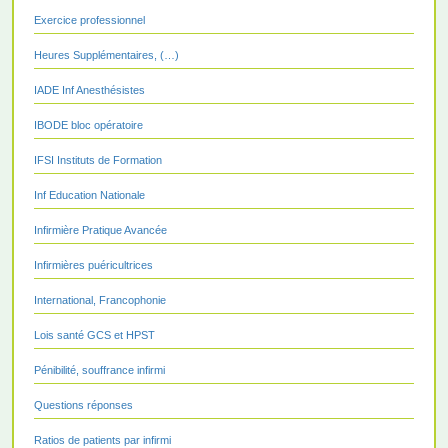
Exercice professionnel
Heures Supplémentaires, (…)
IADE Inf Anesthésistes
IBODE bloc opératoire
IFSI Instituts de Formation
Inf Education Nationale
Infirmière Pratique Avancée
Infirmières puéricultrices
International, Francophonie
Lois santé GCS et HPST
Pénibilité, souffrance infirmi
Questions réponses
Ratios de patients par infirmi