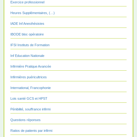
Exercice professionnel
Heures Supplémentaires, (…)
IADE Inf Anesthésistes
IBODE bloc opératoire
IFSI Instituts de Formation
Inf Education Nationale
Infirmière Pratique Avancée
Infirmières puéricultrices
International, Francophonie
Lois santé GCS et HPST
Pénibilité, souffrance infirmi
Questions réponses
Ratios de patients par infirmi