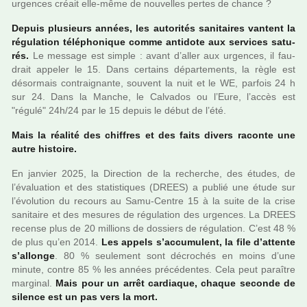
urgen­ces créait elle-même de nou­vel­les pertes de chance ?
Depuis plu­sieurs années, les auto­ri­tés sani­tai­res van­tent la
régu­la­tion télé­pho­ni­que comme anti­dote aux ser­vi­ces satu­
rés.
Le mes­sage est simple : avant d’aller aux urgen­ces, il fau­
drait appe­ler le 15. Dans cer­tains dépar­te­ments, la règle est
désor­mais contrai­gnante, sou­vent la nuit et le WE, par­fois 24 h
sur 24. Dans la Manche, le Calvados ou l’Eure, l’accès est
"régulé" 24h/24 par le 15 depuis le début de l’été.
Mais la réa­lité des chif­fres et des faits divers raconte une
autre his­toire.
En jan­vier 2025, la Direction de la recher­che, des études, de
l’évaluation et des sta­tis­ti­ques (DREES) a publié une étude sur
l’évolution du recours au Samu-Centre 15 à la suite de la crise
sani­taire et des mesu­res de régu­la­tion des urgen­ces. La DREES
recense plus de 20 mil­lions de dos­siers de régu­la­tion. C’est 48 %
de plus qu’en 2014.
Les appels s’accu­mu­lent, la file d’attente
s’allonge
. 80 % seu­le­ment sont décro­chés en moins d’une
minute, contre 85 % les années pré­cé­den­tes. Cela peut paraî­tre
mar­gi­nal.
Mais pour un arrêt car­dia­que, chaque seconde de
silence est un pas vers la mort.