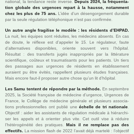
natio­nal, la ten­dance reste inverse.
Depuis 2024, la fré­quen­ta­
tion glo­bale des urgen­ces repart à la hausse, notam­ment
chez les plus de 75 ans.
L’idée d’un désen­gor­ge­ment dura­ble
par la seule régu­la­tion télé­pho­ni­que n’est pas confir­mée.
Un autre angle fra­gi­lise le modèle : les rési­dents d’EHPAD.
La nuit, les équipes sont rédui­tes, les méde­cins absents. En cas
de doute, le réflexe est d’appe­ler le 15. Le régu­la­teur, faute
d’alter­na­ti­ves dis­po­ni­bles, oriente sou­vent vers l’hôpi­tal.
Résultat : des trans­ferts jugés inap­pro­priés par la lit­té­ra­ture
scien­ti­fi­que, coû­teux et trau­ma­ti­sants pour les patients. Un tiers
des pas­sa­ges aux urgen­ces de rési­dents en établissement
auraient pu être évités, rap­pel­lent plu­sieurs études fran­çai­ses.
Mais encore faut-il pro­po­ser autre chose qu’un lit d’hôpi­tal.
Les Samu ten­tent de répon­dre par la méthode.
En sep­tem­bre
2025, la Société fran­çaise de méde­cine d’urgence, Urgences de
France, le Collège de méde­cine géné­rale et plu­sieurs asso­cia­
tions pro­fes­sion­nel­les ont publié une
échelle de tri natio­nale
.
Objectif : aider les assis­tants de régu­la­tion médi­cale à hié­rar­chi­
ser les appels et à orien­ter plus vite. Cet outil vise à réduire
l’hété­ro­gé­néité des pra­ti­ques.
Mais il ne rem­place pas des
effec­tifs.
La mis­sion flash de 2022 l’avait déjà mar­telé : l’objec­tif