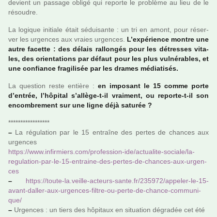
devient un pas­sage obligé qui reporte le pro­blème au lieu de le
résou­dre.
La logi­que ini­tiale était sédui­sante : un tri en amont, pour réser­
ver les urgen­ces aux vraies urgen­ces.
L’expé­rience montre une
autre facette : des délais ral­lon­gés pour les détres­ses vita­
les, des orien­ta­tions par défaut pour les plus vul­né­ra­bles, et
une confiance fra­gi­li­sée par les drames média­ti­sés.
La ques­tion reste entière :
en impo­sant le 15 comme porte
d’entrée, l’hôpi­tal s’allège-t-il vrai­ment, ou reporte-t-il son
encom­bre­ment sur une ligne déjà satu­rée ?
*****************
–
La régu­la­tion par le 15 entraîne des pertes de chan­ces aux
urgen­ces
https://www.infir­miers.com/pro­fes­sion-ide/actua­lite-sociale/la-
regu­la­tion-par-le-15-entraine-des-pertes-de-chan­ces-aux-urgen­
ces
–
https://toute-la.veille-acteurs-sante.fr/235972/appe­ler-le-15-
avant-daller-aux-urgen­ces-filtre-ou-perte-de-chance-com­mu­ni­
que/
–
Urgences : un tiers des hôpi­taux en situa­tion dégra­dée cet été