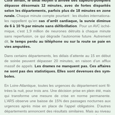
Côté ter­rain, le délai moyen d’arri­vée des sapeurs-pom­piers
dépasse désor­mais 12 minu­tes, avec de fortes dis­pa­ri­tés
selon les dépar­te­ments, par­fois plus de 18 minu­tes en zone
rurale.
Chaque minute compte pour­tant : les études inter­na­tio­na­
les rap­pel­lent qu’en
cas d’arrêt car­dia­que, la survie dimi­nue
de 6 à 10 % par minute sans défi­bril­la­tion
. Pour un AVC isché­
mi­que, c’est 1,9 mil­lion de neu­ro­nes détruits à chaque minute
sans reper­fu­sion, ce qui dégrade l’auto­no­mie future. Autrement
dit,
le temps perdu au télé­phone ou sur la route se paie en
vies ampu­tées.
Dans cer­tains dépar­te­ments, les délais d’attente au 15 en début
de soirée peu­vent dépas­ser 20 minu­tes, en raison d’un afflux
massif de appels.
Les drames ne man­quent pas. Ces affai­res
ne sont pas des sta­tis­ti­ques. Elles sont deve­nues des sym­
bo­les.
En Loire-Atlantique, toutes les urgen­ces du dépar­te­ment sont fil­
trées la nuit, pour trois ans. Une déci­sion prise en plein été, mais
qui trans­forme une mesure de crise en norme per­ma­nente.
L’ARS observe une baisse de 15% des pas­sa­ges noc­tur­nes aux
urgen­ces après mise en place de l’appel obli­ga­toire. D’autres
dépar­te­ments annon­cent des résul­tats simi­lai­res. Mais au niveau