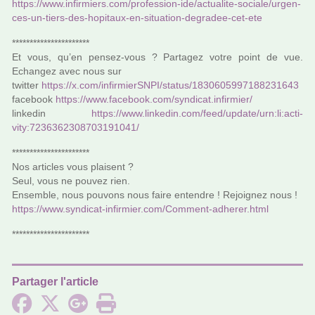
https://www.infir­miers.com/pro­fes­sion-ide/actua­lite-sociale/urgen­
ces-un-tiers-des-hopi­taux-en-situa­tion-degra­dee-cet-ete
**********************
Et vous, qu’en pensez-vous ? Partagez votre point de vue.
Echangez avec nous sur
twit­ter
https://x.com/infir­mierSNPI/status/1830605997188231643
face­book
https://www.face­book.com/syn­di­cat.infir­mier/
lin­ke­din
https://www.lin­ke­din.com/feed/update/urn:li:acti­
vity:7236362308703191041/
**********************
Nos arti­cles vous plai­sent ?
Seul, vous ne pouvez rien.
Ensemble, nous pou­­vons nous faire enten­­dre ! Rejoignez nous !
https://www.syn­di­cat-infir­mier.com/Comment-adhe­rer.html
**********************
Partager l'article