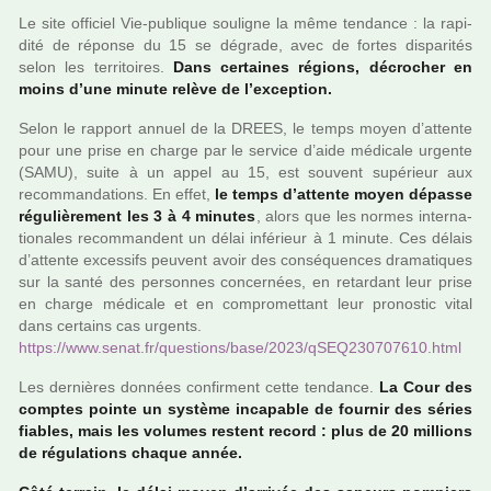
Le site offi­ciel Vie-publi­que sou­li­gne la même ten­dance : la rapi­
dité de réponse du 15 se dégrade, avec de fortes dis­pa­ri­tés
selon les ter­ri­toi­res.
Dans cer­tai­nes régions, décro­cher en
moins d’une minute relève de l’excep­tion.
Selon le rap­port annuel de la DREES, le temps moyen d’attente
pour une prise en charge par le ser­vice d’aide médi­cale urgente
(SAMU), suite à un appel au 15, est sou­vent supé­rieur aux
recom­man­da­tions. En effet,
le temps d’attente moyen dépasse
régu­liè­re­ment les 3 à 4 minu­tes
, alors que les normes inter­na­
tio­na­les recom­man­dent un délai infé­rieur à 1 minute. Ces délais
d’attente exces­sifs peu­vent avoir des consé­quen­ces dra­ma­ti­ques
sur la santé des per­son­nes concer­nées, en retar­dant leur prise
en charge médi­cale et en com­pro­met­tant leur pro­nos­tic vital
dans cer­tains cas urgents.
https://www.senat.fr/ques­tions/base/2023/qSE­Q230707610.html
Les der­niè­res don­nées confir­ment cette ten­dance.
La Cour des
comp­tes pointe un sys­tème inca­pa­ble de four­nir des séries
fia­bles, mais les volu­mes res­tent record : plus de 20 mil­lions
de régu­la­tions chaque année.