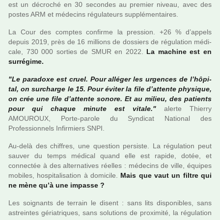
est un décro­ché en 30 secondes au pre­mier niveau, avec des
postes ARM et méde­cins régu­la­teurs sup­plé­men­tai­res.
La Cour des comp­tes confirme la pres­sion. +26 % d’appels
depuis 2019, près de 16 mil­lions de dos­siers de régu­la­tion médi­
cale, 730 000 sor­ties de SMUR en 2022.
La machine est en
sur­ré­gime.
"Le para­doxe est cruel. Pour allé­ger les urgen­ces de l’hôpi­
tal, on sur­charge le 15. Pour éviter la file d’attente phy­si­que,
on crée une file d’attente sonore. Et au milieu, des patients
pour qui chaque minute est vitale."
alerte Thierry
AMOUROUX, Porte-parole du Syndicat National des
Professionnels Infirmiers SNPI.
Au-delà des chif­fres, une ques­tion per­siste. La régu­la­tion peut
sauver du temps médi­cal quand elle est rapide, dotée, et
connec­tée à des alter­na­ti­ves réel­les : méde­cins de ville, équipes
mobi­les, hos­pi­ta­li­sa­tion à domi­cile.
Mais que vaut un filtre qui
ne mène qu’à une impasse ?
Les soi­gnants de ter­rain le disent : sans lits dis­po­ni­bles, sans
astrein­tes géria­tri­ques, sans solu­tions de proxi­mité, la régu­la­tion