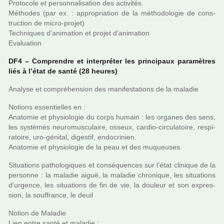
Protocole et per­son­na­li­sa­tion des acti­vi­tés.
Méthodes (par ex. : appro­pria­tion de la métho­do­lo­gie de cons­
truc­tion de micro-projet)
Techniques d’ani­ma­tion et projet d’ani­ma­tion
Evaluation
DF4 – Comprendre et inter­pré­ter les prin­ci­paux para­mè­tres
liés à l’état de santé (28 heures)
Analyse et com­pré­hen­sion des mani­fes­ta­tions de la mala­die
Notions essen­tiel­les en :
Anatomie et phy­sio­lo­gie du corps humain : les orga­nes des sens,
les sys­tè­mes neu­ro­mus­cu­laire, osseux, cardio-cir­cu­la­toire, res­pi­
ra­toire, uro-géni­tal, diges­tif, endo­cri­nien.
Anatomie et phy­sio­lo­gie de la peau et des muqueu­ses.
Situations patho­lo­gi­ques et consé­quen­ces sur l’état cli­ni­que de la
per­sonne : la mala­die aiguë, la mala­die chro­ni­que, les situa­tions
d’urgence, les situa­tions de fin de vie, la dou­leur et son expres­
sion, la souf­france, le deuil
Notion de Maladie
Lien entre santé et mala­die ;