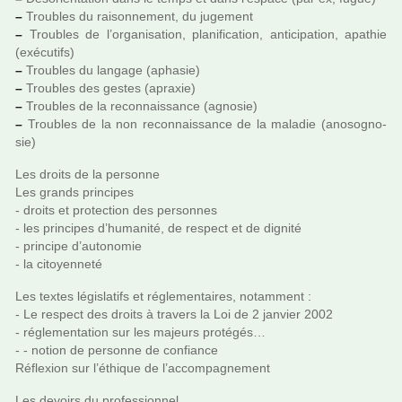
–
Troubles du rai­son­ne­ment, du juge­ment
–
Troubles de l’orga­ni­sa­tion, pla­ni­fi­ca­tion, anti­ci­pa­tion, apa­thie
(exé­cu­tifs)
–
Troubles du lan­gage (apha­sie)
–
Troubles des gestes (apraxie)
–
Troubles de la reconnais­sance (agno­sie)
–
Troubles de la non reconnais­sance de la mala­die (ano­sog­no­
sie)
Les droits de la per­sonne
Les grands prin­ci­pes
- droits et pro­tec­tion des per­son­nes
- les prin­ci­pes d’huma­nité, de res­pect et de dignité
- prin­cipe d’auto­no­mie
- la citoyen­neté
Les textes légis­la­tifs et régle­men­tai­res, notam­ment :
- Le res­pect des droits à tra­vers la Loi de 2 jan­vier 2002
- régle­men­ta­tion sur les majeurs pro­té­gés…
- - notion de per­sonne de confiance
Réflexion sur l’éthique de l’accom­pa­gne­ment
Les devoirs du pro­fes­sion­nel