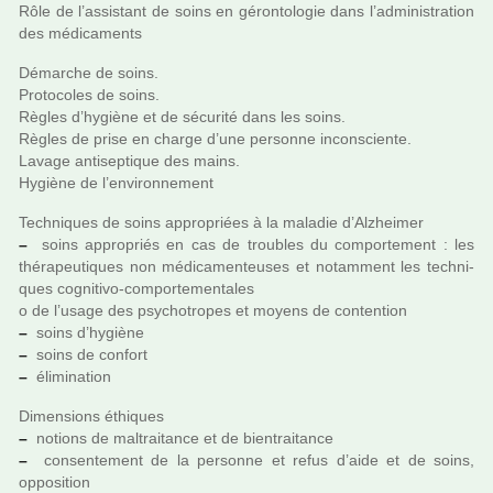
Rôle de l’assis­tant de soins en géron­to­lo­gie dans l’admi­nis­tra­tion
des médi­ca­ments
Démarche de soins.
Protocoles de soins.
Règles d’hygiène et de sécu­rité dans les soins.
Règles de prise en charge d’une per­sonne incons­ciente.
Lavage anti­sep­ti­que des mains.
Hygiène de l’envi­ron­ne­ment
Techniques de soins appro­priées à la mala­die d’Alzheimer
–
soins appro­priés en cas de trou­bles du com­por­te­ment : les
thé­ra­peu­ti­ques non médi­ca­men­teu­ses et notam­ment les tech­ni­
ques cog­ni­tivo-com­por­te­men­ta­les
o de l’usage des psy­cho­tro­pes et moyens de conten­tion
–
soins d’hygiène
–
soins de confort
–
élimination
Dimensions éthiques
–
notions de mal­trai­tance et de bien­trai­tance
–
consen­te­ment de la per­sonne et refus d’aide et de soins,
oppo­si­tion