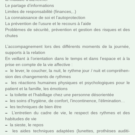
Le par­tage d’infor­ma­tions
Limites de res­pon­sa­bi­lité (finan­ces,..)
La connais­sance de soi et l’auto­pro­tec­tion
La pré­ven­tion de l’usure et le recours à l’aide
Problèmes de sécu­rité, pré­ven­tion et ges­tion des ris­ques et des
chutes
L’accom­pa­gne­ment lors des dif­fé­rents moments de la jour­née,
sup­ports à la rela­tion
En veillant à l’orien­ta­tion dans le temps et dans l’espace et à la
prise en compte de la vie affec­tive :
–
le lever, le cou­cher, la nuit, le rythme jour / nuit et com­pré­hen­
sion des chan­ge­ments de ryth­mes
–
les réac­tions humai­nes phy­si­ques et psy­cho­lo­gi­ques pour le
patient et la famille, les émotions
–
la toi­lette et l’habillage chez une per­sonne déso­rien­tée
–
les soins d’hygiène, de confort, l’inconti­nence, l’élimination…
–
les tech­ni­ques de bien être
–
L’entre­tien du cadre de vie, le res­pect des ryth­mes et des
habi­tu­des de vie
–
la sieste, le repos
–
les aides tech­ni­ques adap­tées (lunet­tes, pro­thè­ses audi­ti­