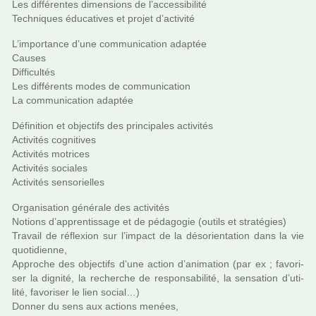
Les dif­fé­ren­tes dimen­sions de l’acces­si­bi­lité
Techniques éducatives et projet d’acti­vité
L’impor­tance d’une com­mu­ni­ca­tion adap­tée
Causes
Difficultés
Les dif­fé­rents modes de com­mu­ni­ca­tion
La com­mu­ni­ca­tion adap­tée
Définition et objec­tifs des prin­ci­pa­les acti­vi­tés
Activités cog­ni­ti­ves
Activités motri­ces
Activités socia­les
Activités sen­so­riel­les
Organisation géné­rale des acti­vi­tés
Notions d’appren­tis­sage et de péda­go­gie (outils et stra­té­gies)
Travail de réflexion sur l’impact de la déso­rien­ta­tion dans la vie
quo­ti­dienne,
Approche des objec­tifs d’une action d’ani­ma­tion (par ex ; favo­ri­
ser la dignité, la recher­che de res­pon­sa­bi­lité, la sen­sa­tion d’uti­
lité, favo­ri­ser le lien social…)
Donner du sens aux actions menées,