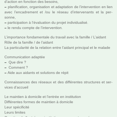
d’action en fonc­tion des besoins,
–
pla­ni­fi­ca­tion, orga­ni­sa­tion et adap­ta­tion de l’inter­ven­tion en lien
avec l’enca­dre­ment et /ou le réseau d’inter­ve­nants et la per­
sonne,
–
par­ti­ci­pa­tion à l’évaluation du projet indi­vi­dua­lisé.
–
le rendu compte de l’inter­ven­tion.
L’impor­tance fon­da­men­tale du tra­vail avec la famille / L’aidant
Rôle de la famille / de l’aidant
La par­ti­cu­la­rité de la rela­tion entre l’aidant prin­ci­pal et le malade
Communication adap­tée
–
Que dire ?
–
Comment ?
–
Aide aux aidants et solu­tions de répit
Connaissances des réseaux et des dif­fé­ren­tes struc­tu­res et ser­
vi­ces d’accueil
Le main­tien à domi­cile et l’entrée en ins­ti­tu­tion
Différentes formes de main­tien à domi­cile
Leur spé­ci­fi­cité
Leurs limi­tes