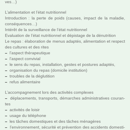
ves…)
L’ali­men­ta­tion et l’état nutri­tion­nel
Introduction : la perte de poids (causes, impact de la mala­die,
consé­quen­ces…)
Intérêt de la sur­veillance de l’état nutri­tion­nel
Evaluation de l’état nutri­tion­nel et dépis­tage de la dénu­tri­tion
Le repas : élaboration de menus adap­tés, ali­men­ta­tion et res­pect
des cultu­res et des rites
–
l’aspect thé­ra­peu­ti­que
–
l’aspect convi­vial
–
le sens du repas, ins­tal­la­tion, gestes et pos­tu­res adap­tés,
–
orga­ni­sa­tion du repas (domi­cile ins­ti­tu­tion)
–
trou­bles de la déglu­ti­tion
–
refus ali­men­taire
L’accom­pa­gne­ment lors des acti­vi­tés com­plexes
–
dépla­ce­ments, trans­ports, démar­ches admi­nis­tra­ti­ves cou­ran­
tes
–
acti­vi­tés de loisir
–
usage du télé­phone
–
les tâches domes­ti­ques et des tâches ména­gè­res
–
l’envi­ron­ne­ment, sécu­rité et pré­ven­tion des acci­dents domes­ti­