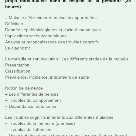
projet indi­vi­dua­lisé dans le res­pect de la per­sonne (35
heures)
–
Maladie d’Alzheimer et mala­dies appa­ren­tées
Définition
Données épidémiologiques et socio-économiques
Implications socio-économiques
Analyse et reconnais­sance des trou­bles cog­ni­tifs
Le diag­nos­tic
La mala­die et son évolution : Les dif­fé­rents stades de la mala­die
Présentation
Classification
Prévalence, Incidence, indi­ca­teurs de santé
Notion de démence
–
Les dif­fé­ren­tes démen­ces
–
Troubles du com­por­te­ment
–
Dépendance, auto­no­mie
Les trou­bles cog­ni­tifs inhé­rents aux dif­fé­ren­tes mala­dies :
–
Troubles de la mémoire (amné­sie)
–
Troubles de l’atten­tion
–
Désorientation dans le temps et dans l’espace (par ex, fugue)