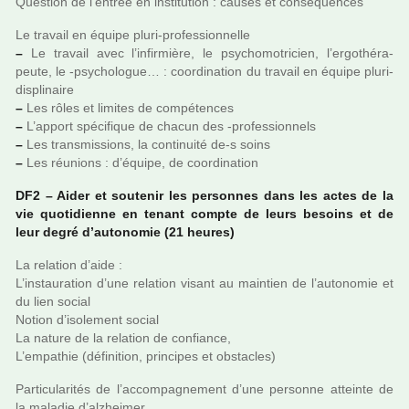
Question de l’entrée en ins­ti­tu­tion : causes et consé­quen­ces
Le tra­vail en équipe pluri-pro­fes­sion­nelle
–
Le tra­vail avec l’infir­mière, le psy­cho­mo­tri­cien, l’ergo­thé­ra­
peute, le -psy­cho­lo­gue… : coor­di­na­tion du tra­vail en équipe plu­ri­
dis­pli­naire
–
Les rôles et limi­tes de com­pé­ten­ces
–
L’apport spé­ci­fi­que de chacun des -pro­fes­sion­nels
–
Les trans­mis­sions, la conti­nuité de-s soins
–
Les réu­nions : d’équipe, de coor­di­na­tion
DF2 – Aider et sou­te­nir les per­son­nes dans les actes de la
vie quo­ti­dienne en tenant compte de leurs besoins et de
leur degré d’auto­no­mie (21 heures)
La rela­tion d’aide :
L’ins­tau­ra­tion d’une rela­tion visant au main­tien de l’auto­no­mie et
du lien social
Notion d’iso­le­ment social
La nature de la rela­tion de confiance,
L’empa­thie (défi­ni­tion, prin­ci­pes et obs­ta­cles)
Particularités de l’accom­pa­gne­ment d’une per­sonne atteinte de
la mala­die d’alz­hei­mer