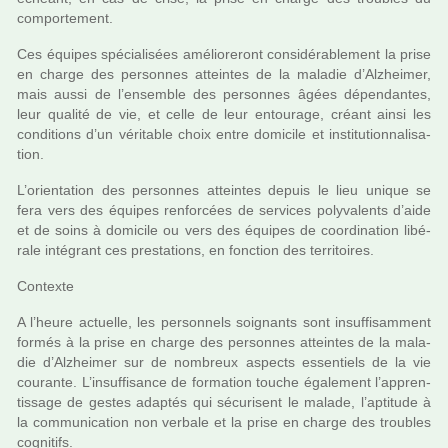
com­por­te­ment.
Ces équipes spé­cia­li­sées amé­lio­re­ront consi­dé­ra­ble­ment la prise
en charge des per­son­nes attein­tes de la mala­die d’Alzheimer,
mais aussi de l’ensem­ble des per­son­nes âgées dépen­dan­tes,
leur qua­lité de vie, et celle de leur entou­rage, créant ainsi les
condi­tions d’un véri­ta­ble choix entre domi­cile et ins­ti­tu­tion­na­li­sa­
tion.
L’orien­ta­tion des per­son­nes attein­tes depuis le lieu unique se
fera vers des équipes ren­for­cées de ser­vi­ces poly­va­lents d’aide
et de soins à domi­cile ou vers des équipes de coor­di­na­tion libé­
rale inté­grant ces pres­ta­tions, en fonc­tion des ter­ri­toi­res.
Contexte
A l’heure actuelle, les per­son­nels soi­gnants sont insuf­fi­sam­ment
formés à la prise en charge des per­son­nes attein­tes de la mala­
die d’Alzheimer sur de nom­breux aspects essen­tiels de la vie
cou­rante. L’insuf­fi­sance de for­ma­tion touche également l’appren­
tis­sage de gestes adap­tés qui sécu­ri­sent le malade, l’apti­tude à
la com­mu­ni­ca­tion non ver­bale et la prise en charge des trou­bles
cog­ni­tifs.