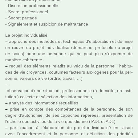
- Discrétion pro­fes­sion­nelle
- Secret pro­fes­sion­nel
- Secret par­tagé
- Signalement et sus­pi­cion de mal­trai­tance
Le projet indi­vi­dua­lisé
–
appro­che des métho­des et tech­ni­ques d’élaboration et de mise
en œuvre du projet indi­vi­dua­lisé (démar­che, pro­to­cole ou projet
de soins) pour une per­sonne qui ne peut plus s’expri­mer de
manière cohé­rente :
–
recueil des éléments rela­tifs au vécu de la per­sonne : habi­tu­
des de vie croyan­ces, cou­tu­mes fac­teurs anxio­gè­nes pour la per­
sonne, valeurs de vie (ordre, tra­vail, …)
–
obser­va­tion d’une situa­tion, pro­fes­sion­nelle (à domi­cile, en ins­ti­
tu­tion ) col­lecte et sélec­tion des infor­ma­tions,
–
ana­lyse des infor­ma­tions recueillies
–
prise en compte des com­pé­ten­ces de la per­sonne, de son
degré d’auto­no­mie, de ses capa­ci­tés repé­rées, pré­sen­ta­tion de
l’échelle des acti­vi­tés de la vie quo­ti­dienne (IADL et ADL)
–
par­ti­ci­pa­tion à l’élaboration du projet indi­vi­dua­lisé en liai­son
avec l’enca­dre­ment et la per­sonne et défi­ni­tion des prio­ri­tés