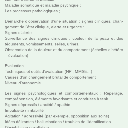
Maladie soma­ti­que et mala­die psy­chi­que ;
Les pro­ces­sus patho­lo­gi­ques ;
Démarche d’obser­va­tion d’une situa­tion : signes cli­ni­ques, chan­
ge­ment de l’état cli­ni­que, alerte et urgence :
Signes d’alerte
Surveillance des signes cli­ni­ques : cou­leur de la peau et des
tégu­ments, vomis­se­ments, selles, urines.
Observation de la dou­leur et du com­por­te­ment (échelles d’hétéro
– évaluation)
Evaluation
Techniques et outils d’évaluation (NPI, MMSE…)
Causes d’un chan­ge­ment brutal de com­por­te­ment
Niveau d’auto­no­mie
Les signes psy­cho­lo­gi­ques et com­por­te­men­taux : Repérage,
com­pré­hen­sion, éléments favo­ri­sants et condui­tes à tenir
Signes dépres­sifs / anxiété / apa­thie
Impulsivité / irri­ta­bi­lité
Agitation / agres­si­vité (par exem­ple, oppo­si­tion aux soins)
Idées déli­ran­tes / hal­lu­ci­na­tions / trou­bles de l’iden­ti­fi­ca­tion
Désinhibition / exal­ta­tion