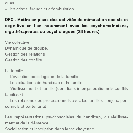
ques
–
les crises, fugues et déam­bu­la­tion
DF3 : Mettre en place des acti­vi­tés de sti­mu­la­tion sociale et
cog­ni­tive en lien notam­ment avec les psy­cho­mo­tri­ciens,
ergo­thé­ra­peu­tes ou psy­cho­lo­gues (28 heures)
Vie col­lec­tive
Dynamique de groupe,
Gestion des rela­tions
Gestion des conflits
La famille :
–
L’évolution socio­lo­gi­que de la famille
–
Les situa­tions de han­di­cap et la famille
–
Vieillissement et famille (dont liens inter­gé­né­ra­tion­nels conflits
fami­liaux)
–
Les rela­tions des pro­fes­sion­nels avec les famil­les : enjeux per­
son­nels et par­te­na­riat
Les repré­sen­ta­tions psy­cho­so­cia­les du han­di­cap, du vieillis­se­
ment et de la démence
Socialisation et ins­crip­tion dans la vie citoyenne