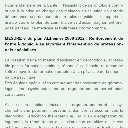
Pour le Ministère de la Santé, « l’assis­tant de géron­to­lo­gie contri­
buera à la prise en charge des mala­des en situa­tion de grande
dépen­dance ou pré­sen­tant des trou­bles cog­ni­tifs : il lui appar­tien­
dra de suivre le plan de soin, d’aide et d’accom­pa­gne­ment pro­
posé par l’équipe médi­cale et l’infir­mière coor­don­na­trice. »
MESURE 6 du plan Alzheimer 2008-2012 : Renforcement de
l’offre à domi­cile en favo­ri­sant l’inter­ven­tion de pro­fes­sion­
nels spé­cia­li­sés
La créa­tion d’une for­ma­tion d’assis­tant en géron­to­lo­gie, acces­si­
ble par la for­ma­tion conti­nue, répond à ce besoin, tout comme
l’offre nou­velle de for­ma­tion adap­tée à la spé­ci­fi­cité de la dépen­
dance psy­chi­que.
Des équipes spé­cia­li­sées com­pre­nant des assis­tants en géron­to­
lo­gie, des psy­cho­mo­tri­ciens ou ergo­thé­ra­peu­tes seront ainsi
cons­ti­tuées.
Ainsi, sur pres­crip­tion médi­cale, les ergo­thé­ra­peu­tes et les psy­
cho­mo­tri­ciens pour­ront inter­ve­nir à domi­cile et assu­rer, dès le
diag­nos­tic, l’éducation thé­ra­peu­ti­que, un bilan d’adap­ta­tion du
loge­ment, la réha­bi­li­ta­tion et la sti­mu­la­tion cog­ni­tive et, le cas
échéant, en cas de crise, la prise en charge des trou­bles du