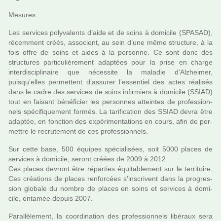
Mesures
Les ser­vi­ces poly­va­lents d’aide et de soins à domi­cile (SPASAD),
récem­ment créés, asso­cient, au sein d’une même struc­ture, à la
fois offre de soins et aides à la per­sonne. Ce sont donc des
struc­tu­res par­ti­cu­liè­re­ment adap­tées pour la prise en charge
inter­dis­ci­pli­naire que néces­site la mala­die d’Alzheimer,
puisqu’elles per­met­tent d’assu­rer l’essen­tiel des actes réa­li­sés
dans le cadre des ser­vi­ces de soins infir­miers à domi­cile (SSIAD)
tout en fai­sant béné­fi­cier les per­son­nes attein­tes de pro­fes­sion­
nels spé­ci­fi­que­ment formés. La tari­fi­ca­tion des SSIAD devra être
adap­tée, en fonc­tion des expé­ri­men­ta­tions en cours, afin de per­
met­tre le recru­te­ment de ces pro­fes­sion­nels.
Sur cette base, 500 équipes spé­cia­li­sées, soit 5000 places de
ser­vi­ces à domi­cile, seront créées de 2009 à 2012.
Ces places devront être répar­ties équitablement sur le ter­ri­toire.
Ces créa­tions de places ren­for­cées s’ins­cri­vent dans la pro­gres­
sion glo­bale du nombre de places en soins et ser­vi­ces à domi­
cile, enta­mée depuis 2007.
Parallèlement, la coor­di­na­tion des pro­fes­sion­nels libé­raux sera