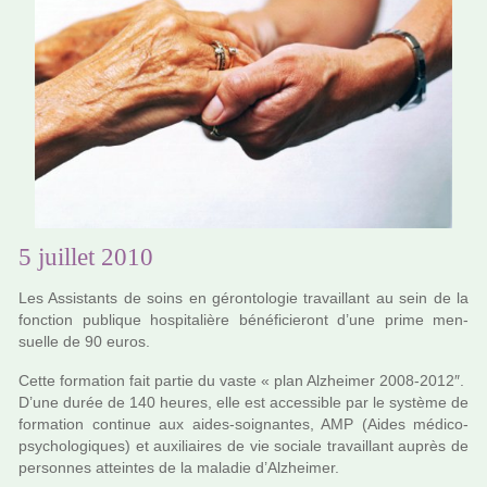
5 juillet 2010
Les Assistants de soins en géron­to­lo­gie tra­vaillant au sein de la
fonc­tion publi­que hos­pi­ta­lière béné­fi­cie­ront d’une prime men­
suelle de 90 euros.
Cette for­ma­tion fait partie du vaste « plan Alzheimer 2008-2012″.
D’une durée de 140 heures, elle est acces­si­ble par le sys­tème de
for­ma­tion conti­nue aux aides-soi­gnan­tes, AMP (Aides médico-
psy­cho­lo­gi­ques) et auxi­liai­res de vie sociale tra­vaillant auprès de
per­son­nes attein­tes de la mala­die d’Alzheimer.