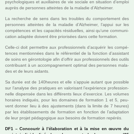
psy­cho­lo­gi­ques et auxi­liai­res de vie sociale en situa­tion d’emploi
auprès de per­son­nes attein­tes de la mala­die d’Alzheimer.
La recher­che de sens dans les trou­bles du com­por­te­ment des
per­son­nes attein­tes de la mala­die d’Alzheimer, l’appui sur les
com­pé­ten­ces et les capa­ci­tés rési­duel­les, ainsi qu’une com­mu­ni­
ca­tion adap­tée doi­vent être prio­ri­sées dans cette for­ma­tion.
Celle-ci doit per­met­tre aux pro­fes­sion­nels d’acqué­rir les com­pé­
ten­ces men­tion­nées dans le réfé­ren­tiel de la fonc­tion d’assis­tant
de soins en géron­to­lo­gie afin d’offrir aux pro­fes­sion­nels des outils
contri­buant à un accom­pa­gne­ment opti­mal des per­son­nes mala­
des et de leurs aidants.
Sa durée est de 140­heu­res et elle s’appuie autant que pos­si­ble
sur l’ana­lyse des pra­ti­ques en valo­ri­sant l’expé­rience pro­fes­sion­
nelle dis­pen­sée dans les dif­fé­rents lieux d’exer­cice. Les volu­mes
horai­res indi­qués, pour les domai­nes de for­ma­tion 1 et 5, peu­
vent donner lieu à des ajus­te­ments (dans la limite de 7 heures)
par les établissements de for­ma­tion en fonc­tion de l’adap­ta­tion
de leur projet péda­go­gi­que aux besoins de for­ma­tion repé­rés.
DF1 – Concourir à l’élaboration et à la mise en œuvre du