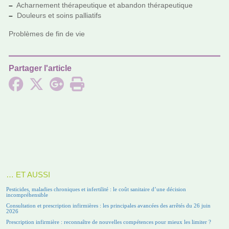
–
Acharnement thé­ra­peu­ti­que et aban­don thé­ra­peu­ti­que
–
Douleurs et soins pal­lia­tifs
Problèmes de fin de vie
Partager l'article
… ET AUSSI
Pesticides, maladies chroniques et infertilité : le coût sanitaire d’une décision
incompréhensible
Consultation et prescription infirmières : les principales avancées des arrêtés du 26 juin
2026
Prescription infirmière : reconnaître de nouvelles compétences pour mieux les limiter ?