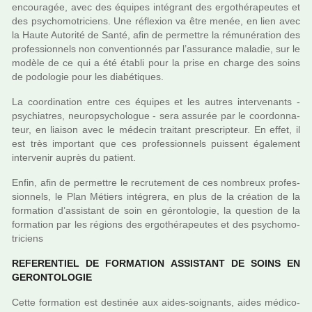
encou­ra­gée, avec des équipes inté­grant des ergo­thé­ra­peu­tes et
des psy­cho­mo­tri­ciens. Une réflexion va être menée, en lien avec
la Haute Autorité de Santé, afin de per­met­tre la rému­né­ra­tion des
pro­fes­sion­nels non conven­tion­nés par l’assu­rance mala­die, sur le
modèle de ce qui a été établi pour la prise en charge des soins
de podo­lo­gie pour les dia­bé­ti­ques.
La coor­di­na­tion entre ces équipes et les autres inter­ve­nants -
psy­chia­tres, neu­ro­psy­cho­lo­gue - sera assu­rée par le coor­don­na­
teur, en liai­son avec le méde­cin trai­tant pres­crip­teur. En effet, il
est très impor­tant que ces pro­fes­sion­nels puis­sent également
inter­ve­nir auprès du patient.
Enfin, afin de per­met­tre le recru­te­ment de ces nom­breux pro­fes­
sion­nels, le Plan Métiers inté­grera, en plus de la créa­tion de la
for­ma­tion d’assis­tant de soin en géron­to­lo­gie, la ques­tion de la
for­ma­tion par les régions des ergo­thé­ra­peu­tes et des psy­cho­mo­
tri­ciens
REFERENTIEL DE FORMATION ASSISTANT DE SOINS EN
GERONTOLOGIE
Cette for­ma­tion est des­ti­née aux aides-soi­gnants, aides médico-