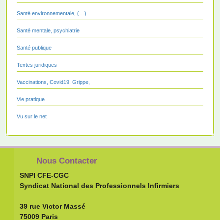
Santé environnementale, (…)
Santé mentale, psychiatrie
Santé publique
Textes juridiques
Vaccinations, Covid19, Grippe,
Vie pratique
Vu sur le net
Nous Contacter
SNPI CFE-CGC
Syndicat National des Professionnels Infirmiers
39 rue Victor Massé
75009 Paris