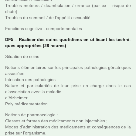
Troubles moteurs / déam­bu­la­tion / errance (par ex. : risque de
chute)
Troubles du som­meil / de l’appé­tit / sexua­lité
Fonctions cog­ni­tivo - com­por­te­men­ta­les
DF5 – Réaliser des soins quo­ti­diens en uti­li­sant les tech­ni­
ques appro­priées (28 heures)
Situation de soins
Notions élémentaires sur les prin­ci­pa­les patho­lo­gies géria­tri­ques
asso­ciées :
Intrication des patho­lo­gies
Nature et par­ti­cu­la­ri­tés de leur prise en charge dans le cas
d’asso­cia­tion avec la mala­die
d’Alzheimer
Poly médi­ca­men­ta­tion
Notions de phar­ma­co­lo­gie :
Classes et formes des médi­ca­ments non injec­ta­bles ;
Modes d’admi­nis­tra­tion des médi­ca­ments et consé­quen­ces de la
prise sur l’orga­nisme.