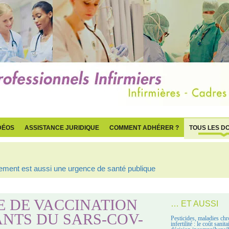
DÉOS
ASSISTANCE JURIDIQUE
COMMENT ADHÉRER ?
TOUS LES D
ogement est aussi une urgence de santé publique
IE DE VACCINATION
… ET AUSSI
ANTS DU SARS-COV-
Pesticides, maladies chr
infertilité : le coût sanit