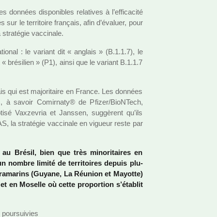
­nées dis­po­ni­bles rela­ti­ves à l’effi­ca­cité
s sur le ter­ri­toire fran­çais, afin d’évaluer, pour
stra­té­gie vac­ci­nale.
tio­nal : le variant dit « anglais » (B.1.1.7), le
 « bré­si­lien » (P1), ainsi que le variant B.1.1.7
is qui est majo­ri­taire en France. Les don­nées
i­bles, à savoir Comirnaty® de Pfizer/BioNTech,
é Vaxzevria et Janssen, sug­gè­rent qu’ils
S, la stra­té­gie vac­ci­nale en vigueur reste par
u Brésil, bien que très mino­ri­tai­res en
un nombre limité de ter­ri­toi­res depuis plu­
 ultra­ma­rins (Guyane, La Réunion et Mayotte)
et en Moselle où cette pro­por­tion s’établit
pour­sui­vies