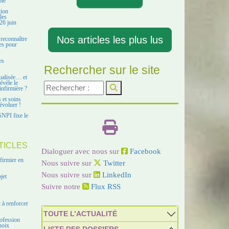
ble
tion
les
26 juin
Nos articles les plus lus
 reconnaître
es pour
es
Rechercher sur le site
ualisée… et
évèle le
infirmière ?
s et soins
évoluer !
SNPI fixe le
TICLES
Dialoguer avec nous sur
Facebook
firmier en
Nous suivre sur
Twitter
Nous suivre sur
LinkedIn
jet
Suivre notre
Flux RSS
 à renforcer
TOUTE L’ACTUALITÉ
ofession
hoix