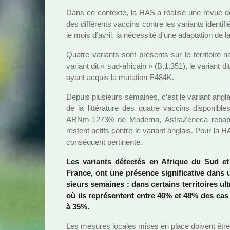
Dans ce contexte, la HAS a réa­lisé une revue des don
des dif­fé­rents vac­cins contre les variants iden­ti­fié
le mois d’avril, la néces­sité d’une adap­ta­tion de la 
Quatre variants sont pré­sents sur le ter­ri­toire na
variant dit « sud-afri­cain » (B.1.351), le variant dit
ayant acquis la muta­tion E484K.
Depuis plu­sieurs semai­nes, c’est le variant angla
de la lit­té­ra­ture des quatre vac­cins dis­po­n
ARNm-1273® de Moderna, AstraZeneca rebap­tis
res­tent actifs contre le variant anglais. Pour la HA
consé­quent per­ti­nente.
Les variants détec­tés en Afrique du Sud et a
France, ont une pré­sence signi­fi­ca­tive dans 
sieurs semai­nes : dans cer­tains ter­ri­toi­res
où ils repré­sen­tent entre 40% et 48% des cas 
à 35%.
Les mesu­res loca­les mises en place doi­vent être 