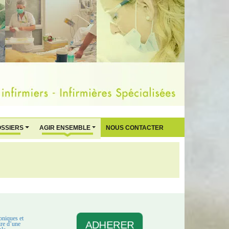
OSSIERS
AGIR ENSEMBLE
NOUS CONTACTER
oniques et
ADHERER
aire d’une