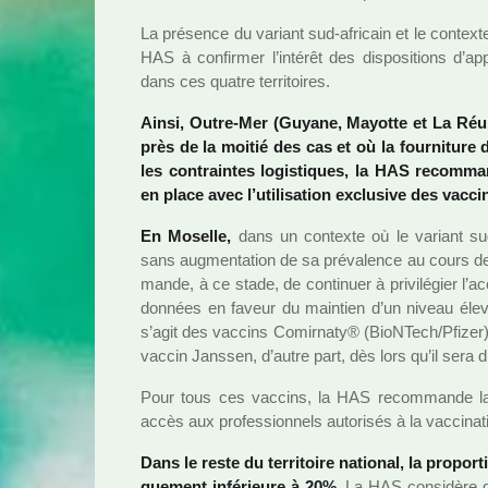
La pré­sence du variant sud-afri­cain et le context
HAS à confir­mer l’inté­rêt des dis­po­si­tions d’ap
dans ces quatre ter­ri­toi­res.
Ainsi, Outre-Mer (Guyane, Mayotte et La Réuni
près de la moitié des cas et où la four­ni­ture 
les contrain­tes logis­ti­ques, la HAS recom­ma
en place avec l’uti­li­sa­tion exclu­sive des vac­
En Moselle,
dans un contexte où le variant sud-af
sans aug­men­ta­tion de sa pré­va­lence au cours 
mande, à ce stade, de conti­nuer à pri­vi­lé­gier l
don­nées en faveur du main­tien d’un niveau élevé d
s’agit des vac­cins Comirnaty® (BioNTech/Pfize
vaccin Janssen, d’autre part, dès lors qu’il sera dis
Pour tous ces vac­cins, la HAS recom­mande la
accès aux pro­fes­sion­nels auto­ri­sés à la vac­ci­na­t
Dans le reste du ter­ri­toire natio­nal, la pro­por­
que­ment infé­rieure à 20%.
La HAS consi­dère qu