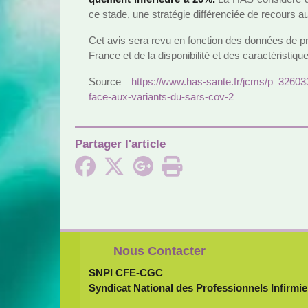
ce stade, une stra­té­gie dif­fé­ren­ciée de recours a
Cet avis sera revu en fonc­tion des don­nées de pré­
France et de la dis­po­ni­bi­lité et des carac­té­ris­ti­qu
Source
https://www.has-sante.fr/jcms/p_3260338/f
face-aux-variants-du-sars-cov-2
Partager l'article
Nous Contacter
SNPI CFE-CGC
Syndicat National des Professionnels Infirmie