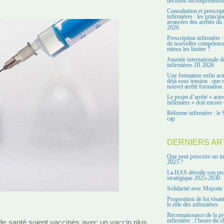
décision incompréhensi
Consultation et prescrip
infirmières : les principa
avancées des arrêtés du 
2026
Prescription infirmière :
de nouvelles compétenc
mieux les limiter ?
Journée internationale d
infirmières JII 2026
Une formation enfin act
déjà sous tension : que r
nouvel arrêté formation 
Le projet d’arrêté « acte
infirmiers » doit encore 
Réforme infirmière : le 
cap
DERNIERS AR
Que peut prescrire un in
2025 ?
La HAS dévoile son pro
stratégique 2025-2030
Solidarité avec Mayotte
Proposition de loi visant
le rôle des infirmières
Reconnaissance de la pr
infirmière : l’heure du c
 de santé soient vac­ci­nés avec un vaccin plus