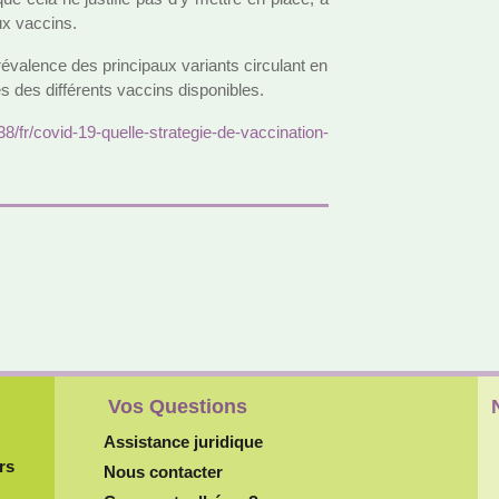
ux vac­cins.
va­lence des prin­ci­paux variants cir­cu­lant en
es des dif­fé­rents vac­cins dis­po­ni­bles.
r/covid-19-quelle-stra­te­gie-de-vac­ci­na­tion-
Vos Questions
Assistance juridique
rs
Nous contacter