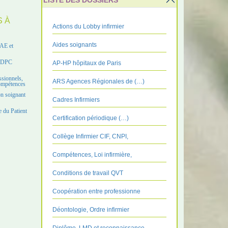
LISTE DES DOSSIERS
S À
Actions du Lobby infirmier
Aides soignants
VAE et
e DPC
AP-HP hôpitaux de Paris
ssionnels,
ARS Agences Régionales de (…)
compétences
on soignant
Cadres Infirmiers
 du Patient
Certification périodique (…)
Collège Infirmier CIF, CNPI,
Compétences, Loi infirmière,
Conditions de travail QVT
Coopération entre professionne
Déontologie, Ordre infirmier