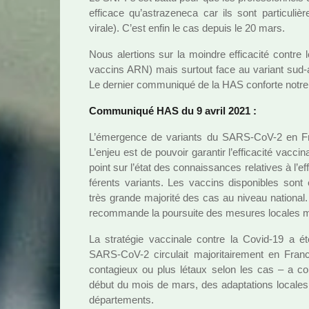
effi­cace qu’astra­ze­neca car ils sont par­ti­cu­
virale). C’est enfin le cas depuis le 20 mars.
Nous aler­tions sur la moin­dre effi­ca­cité con
vac­cins ARN) mais sur­tout face au variant sud-a
Le der­nier com­mu­ni­qué de la HAS conforte notre 
Communiqué HAS du 9 avril 2021 :
L’émergence de variants du SARS-CoV-2 en France
L’enjeu est de pou­voir garan­tir l’effi­ca­cité vac­ci­
point sur l’état des connais­san­ces rela­ti­ves à l’eff
fé­rents variants. Les vac­cins dis­po­ni­bles sont 
très grande majo­rité des cas au niveau natio­nal. Da
recom­mande la pour­suite des mesu­res loca­les 
La stra­té­gie vac­ci­nale contre la Covid-19 a ét
SARS-CoV-2 cir­cu­lait majo­ri­tai­re­ment en Fra
conta­gieux ou plus létaux selon les cas – a con
début du mois de mars, des adap­ta­tions loca­les
dépar­te­ments.