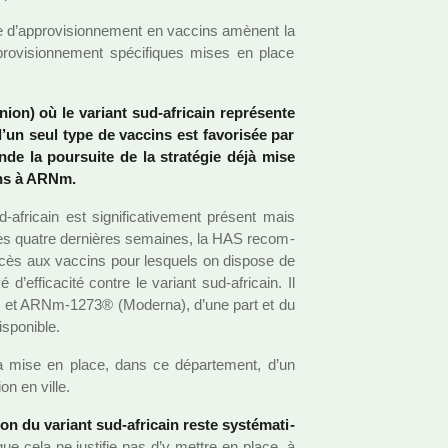
e d’appro­vi­sion­ne­ment en vac­cins amè­nent la
pro­vi­sion­ne­ment spé­ci­fi­ques mises en place
on) où le variant sud-afri­cain repré­sente
d’un seul type de vac­cins est favo­ri­sée par
nde la pour­suite de la stra­té­gie déjà mise
cins à ARNm.
ri­cain est signi­fi­ca­ti­ve­ment pré­sent mais
des quatre der­niè­res semai­nes, la HAS recom­
’accès aux vac­cins pour les­quels on dis­pose de
’effi­ca­cité contre le variant sud-afri­cain. Il
r) et ARNm-1273® (Moderna), d’une part et du
­po­ni­ble.
 mise en place, dans ce dépar­te­ment, d’un
ion en ville.
tion du variant sud-afri­cain reste sys­té­ma­ti­
e cela ne jus­ti­fie pas d’y mettre en place, à