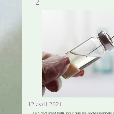
2
12 avril 2021
Le SNPI s’est battu pour que les pro­fes­sion­nels