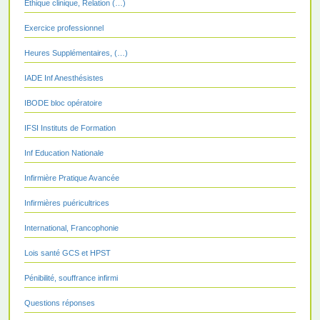
Ethique clinique, Relation (…)
Exercice professionnel
Heures Supplémentaires, (…)
IADE Inf Anesthésistes
IBODE bloc opératoire
IFSI Instituts de Formation
Inf Education Nationale
Infirmière Pratique Avancée
Infirmières puéricultrices
International, Francophonie
Lois santé GCS et HPST
Pénibilité, souffrance infirmi
Questions réponses