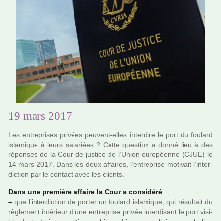
19 mars 2017
Les entre­pri­ses pri­vées peu­vent-elles inter­dire le port du fou­lard
isla­mi­que à leurs sala­riées ? Cette ques­tion a donné lieu à des
répon­ses de la Cour de jus­tice de l’Union euro­péenne (CJUE) le
14 mars 2017. Dans les deux affai­res, l’entre­prise moti­vait l’inter­
dic­tion par le contact avec les clients.
Dans une pre­mière affaire la Cour a consi­déré
:
–
que l’inter­dic­tion de porter un fou­lard isla­mi­que, qui résul­tait du
règle­ment inté­rieur d’une entre­prise privée inter­di­sant le port visi­