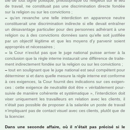
ble de tout signe poli­ti­que, phi­lo­so­phi­que ou reli­gieux sur le lieu
de tra­vail, ne cons­ti­tuait pas une dis­cri­mi­na­tion directe fondée
sur la reli­gion ou sur les convic­tions ;
–
qu’en revan­che une telle inter­dic­tion en appa­rence neutre
cons­ti­tue­rait une dis­cri­mi­na­tion indi­recte si elle devait entraî­ner
un désa­van­tage par­ti­cu­lier pour des per­son­nes adhé­rant à une
reli­gion ou à des convic­tions don­nées sans qu’elle soit jus­ti­fiée
par un objec­tif légi­time et que les moyens d’y par­ve­nir soient
appro­priés et néces­sai­res ;
–
la Cour n’exclut pas que le juge natio­nal puisse arri­ver à la
conclu­sion que la règle interne ins­tau­rait une dif­fé­rence de trai­te­
ment indi­rec­te­ment fondée sur la reli­gion ou sur les convic­tions ;
–
tout en sou­li­gnant que le juge natio­nal est seul com­pé­tent pour
déter­mi­ner si et dans quelle mesure la règle interne est conforme
à ces exi­gen­ces, la Cour four­nit des indi­ca­tions sur ces exi­gen­
ces : cette exi­gence de neu­tra­lité doit être « véri­ta­ble­ment pour­
sui­vie de manière cohé­rente et sys­té­ma­ti­que », l’inter­dic­tion doit
viser uni­que­ment les tra­vailleurs en rela­tion avec les clients, il
n’était pas pos­si­ble de pro­po­ser à la sala­riée un poste de tra­vail
n’impli­quant pas de contact visuel avec ces clients, plutôt que de
la licen­cier.
Dans une seconde affaire, où il n’était pas pré­cisé si le