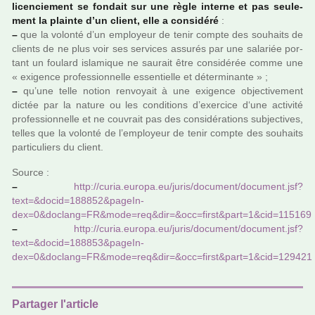
licen­cie­ment se fon­dait sur une règle interne et pas seu­le­
ment la plainte d’un client, elle a consi­déré
:
–
que la volonté d’un employeur de tenir compte des sou­haits de
clients de ne plus voir ses ser­vi­ces assu­rés par une sala­riée por­
tant un fou­lard isla­mi­que ne sau­rait être consi­dé­rée comme une
« exi­gence pro­fes­sion­nelle essen­tielle et déter­mi­nante » ;
–
qu’une telle notion ren­voyait à une exi­gence objec­ti­ve­ment
dictée par la nature ou les condi­tions d’exer­cice d‘une acti­vité
pro­fes­sion­nelle et ne cou­vrait pas des consi­dé­ra­tions sub­jec­ti­ves,
telles que la volonté de l’employeur de tenir compte des sou­haits
par­ti­cu­liers du client.
Source :
–
http://curia.europa.eu/juris/docu­ment/docu­ment.jsf?
text=&docid=188852&pageIn­
dex=0&doclang=FR&mode=req&dir=&occ=first&part=1&cid=115169
–
http://curia.europa.eu/juris/docu­ment/docu­ment.jsf?
text=&docid=188853&pageIn­
dex=0&doclang=FR&mode=req&dir=&occ=first&part=1&cid=129421
Partager l'article