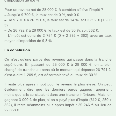
d’impo­si­tion de 8,6 %.
Pour un revenu net de 28 000 €, à com­bien s’élève l’impôt ?
–
Jusqu’à 9 700 €, le taux est de 0 %, soit 0 €.
–
De 9 701 € à 26 791 €, le taux est de 14 %, soit 2 392 € (+ 250
€)
–
De 26 792 € à 28 000 €, le taux est de 30 %, soit 362 €.
–
L’impôt est donc de 2 754 € (0 + 2 392 + 362) avec un taux
moyen d’impo­si­tion de 9,8 %.
En conclu­sion
Ce n’est qu’une partie des reve­nus qui passe dans la tran­che
supé­rieure. En pas­sant de 25 000 € à 28 000 €, on a bien
changé de tran­che au sens où le mon­tant qui dépasse 26 791 €,
c’est-à-dire 1 209 €, est désor­mais taxé au taux de 30 %.
Il reste plus après impôt pour le revenu le plus élevé. On peut
évidemment dire que les der­niers euros gagnés rap­por­tent
moins que s’ils se situaient dans une tran­che infé­rieure. Mais, en
gagnant 3 000 € de plus, si on a payé plus d’impôt (612 €, 250 +
362), il reste néan­moins plus après impôt : 25 246 € au lieu de
22 858 €.