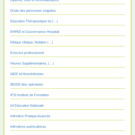
Diplôme, LMD et reconnaissance
Droits des personnes soignées
Education Thérapeutique du (…)
EHPAD et Gouvernance Hospitali
Ethique clinique, Relation (…)
Exercice professionnel
Heures Supplémentaires, (…)
IADE Inf Anesthésistes
IBODE bloc opératoire
IFSI Instituts de Formation
Inf Education Nationale
Infirmière Pratique Avancée
Infirmières puéricultrices