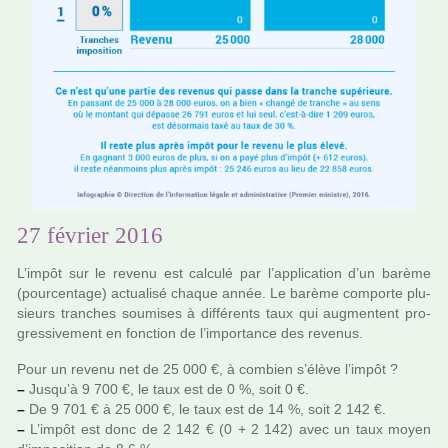
27 février 2016
L’impôt sur le revenu est cal­culé par l’appli­ca­tion d’un barème
(pour­cen­tage) actua­lisé chaque année. Le barème com­porte plu­
sieurs tran­ches sou­mi­ses à dif­fé­rents taux qui aug­men­tent pro­
gres­si­ve­ment en fonc­tion de l’impor­tance des reve­nus.
Pour un revenu net de 25 000 €, à com­bien s’élève l’impôt ?
–
Jusqu’à 9 700 €, le taux est de 0 %, soit 0 €.
–
De 9 701 € à 25 000 €, le taux est de 14 %, soit 2 142 €.
–
L’impôt est donc de 2 142 € (0 + 2 142) avec un taux moyen