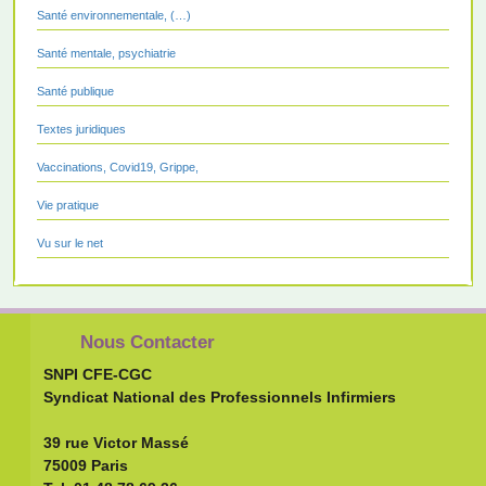
Santé environnementale, (…)
Santé mentale, psychiatrie
Santé publique
Textes juridiques
Vaccinations, Covid19, Grippe,
Vie pratique
Vu sur le net
Nous Contacter
SNPI CFE-CGC
Syndicat National des Professionnels Infirmiers
39 rue Victor Massé
75009 Paris