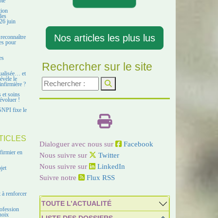
ble
tion
les
26 juin
Nos articles les plus lus
 reconnaître
es pour
es
Rechercher sur le site
ualisée… et
évèle le
infirmière ?
s et soins
évoluer !
SNPI fixe le
TICLES
Dialoguer avec nous sur
Facebook
firmier en
Nous suivre sur
Twitter
Nous suivre sur
LinkedIn
jet
Suivre notre
Flux RSS
 à renforcer
TOUTE L’ACTUALITÉ
ofession
hoix