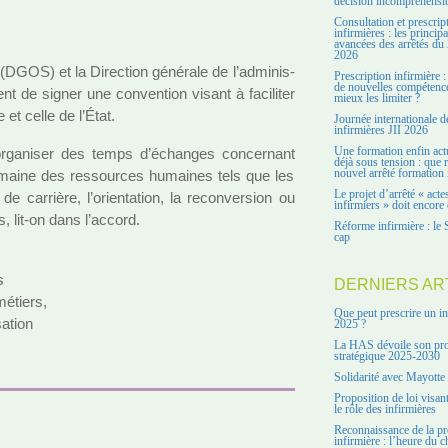
décision incompréhensi
Consultation et prescrip
infirmières : les principa
avancées des arrêtés du 
2026
s (DGOS) et la Direction géné­rale de l’admi­nis­
Prescription infirmière :
de nouvelles compétenc
nt de signer une conven­tion visant à faci­li­ter
mieux les limiter ?
re et celle de l’État.
Journée internationale d
infirmières JII 2026
orga­ni­ser des temps d’échanges concer­nant
Une formation enfin act
déjà sous tension : que r
maine des res­sour­ces humai­nes tels que les
nouvel arrêté formation 
Le projet d’arrêté « acte
de car­rière, l’orien­ta­tion, la reconver­sion ou
infirmiers » doit encore 
s, lit-on dans l’accord.
Réforme infirmière : le 
cap
s
DERNIERS AR
métiers,
Que peut prescrire un in
sa­tion
2025 ?
La HAS dévoile son pro
stratégique 2025-2030
Solidarité avec Mayotte
Proposition de loi visant
le rôle des infirmières
Reconnaissance de la pr
infirmière : l’heure du c