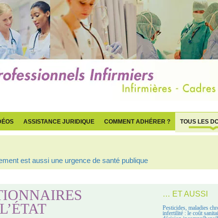
DÉOS
ASSISTANCE JURIDIQUE
COMMENT ADHÉRER ?
TOUS LES D
ogement est aussi une urgence de santé publique
TIONNAIRES
… ET AUSSI
L’ÉTAT
Pesticides, maladies chr
infertilité : le coût sanit