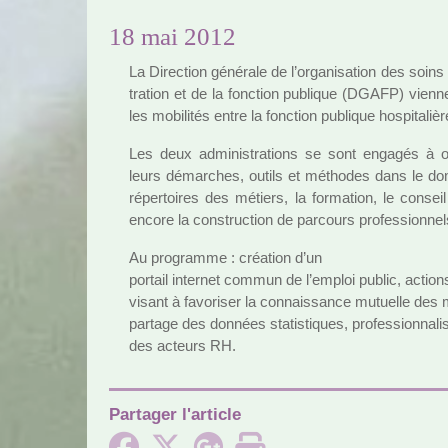
18 mai 2012
La Direction géné­rale de l’orga­ni­sa­tion des soin
tra­tion et de la fonc­tion publi­que (DGAFP) vien­ne
les mobi­li­tés entre la fonc­tion publi­que hos­pi­ta­liè
Les deux admi­nis­tra­tions se sont enga­gés à 
leurs démar­ches, outils et métho­des dans le do
réper­toi­res des métiers, la for­ma­tion, le conseil 
encore la cons­truc­tion de par­cours pro­fes­sion­nel
Au pro­gramme : créa­tion d’un
por­tail inter­net commun de l’emploi public, action
visant à favo­ri­ser la connais­sance mutuelle des 
par­tage des don­nées sta­tis­ti­ques, pro­fes­sion­na­li­
des acteurs RH.
Partager l'article