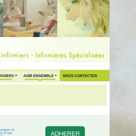
OSSIERS
AGIR ENSEMBLE
NOUS CONTACTER
oniques et
ADHERER
aire d’une