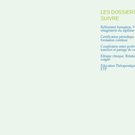
LES DOSSIER
SUIVRE
Référentiel formation, 
réingénierie du diplôme
Certification périodiqu
formation continue
Coopération entre profe
transfert et partage de 
Ethique clinique, Relati
soigné
Education Thérapeutique
ETP