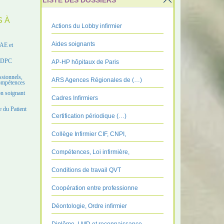
LISTE DES DOSSIERS
S À
Actions du Lobby infirmier
Aides soignants
VAE et
e DPC
AP-HP hôpitaux de Paris
ssionnels,
ARS Agences Régionales de (…)
compétences
on soignant
Cadres Infirmiers
 du Patient
Certification périodique (…)
Collège Infirmier CIF, CNPI,
Compétences, Loi infirmière,
Conditions de travail QVT
Coopération entre professionne
Déontologie, Ordre infirmier