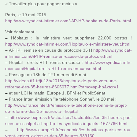
« Travailler plus pour gagner moins »
Paris, le 19 mai 2015
http://www.syn­di­cat-infir­mier.com/-AP-HP-hopi­taux-de-Paris-.html
Voir également :
–
Hôpitaux : le minis­tère veut sup­pri­mer 22.000 postes !
http://www.syn­di­cat-infir­mier.com/Hopitaux-le-minis­tere-veut.html
–
APHP : remise en cause du pro­to­cole 35 H
http://www.syn­di­cat-
infir­mier.com/APHP-remise-en-cause-du-pro­to­cole.html
–
Hôpital : droits RTT remis en cause :
http://www.syn­di­cat-infir­
mier.com/Hopital-droits-RTT-remis-en-cause.html
–
Passage au 13h de TF1 mer­credi 6 mai :
http://videos.tf1.fr/jt-13h/2015/hopi­taux-de-paris-vers-une-
reforme-des-35-heures-8605077.html?xtmc=ap-hp&xtcr=1
–
et sur LCI le matin, Europe 1, BFM et PublicSénat
–
France Inter, émission "le télé­phone Sonne", le 20 mai :
http://www.fran­cein­ter.fr/emis­sion-le-tele­phone-sonne-le-projet-
de-reforme-des-35-heures-a-l-hopi­tal
–
http://www.lex­press.fr/actua­li­tes/1/actua­li­tes/les-35-heures-pas­
sees-au-scal­pel-a-l-ap-hp-les-syn­di­cats-inquiets_1677766.html
–
http://www.euro­pe1.fr/eco­no­mie/les-hopi­taux-pari­siens-rou­
vrent-lepi­neux-dos­sier-des-35-heures-939160