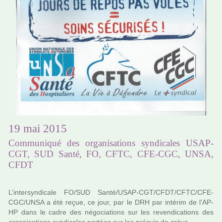
19 mai 2015
Communiqué des organisations syndicales USAP-
CGT, SUD Santé, FO, CFTC, CFE-CGC, UNSA,
CFDT
L’inter­syn­di­cale FO/SUD Santé/USAP-CGT/CFDT/CFTC/CFE-
CGC/UNSA a été reçue, ce jour, par le DRH par inté­rim de l’AP-
HP dans le cadre des négo­cia­tions sur les reven­di­ca­tions des