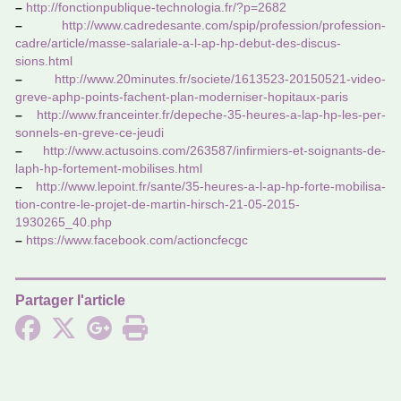
–
http://fonc­tion­pu­bli­que-tech­no­lo­gia.fr/?p=2682
–
http://www.cadre­de­sante.com/spip/pro­fes­sion/pro­fes­sion-
cadre/arti­cle/masse-sala­riale-a-l-ap-hp-debut-des-dis­cus­
sions.html
–
http://www.20mi­nu­tes.fr/societe/1613523-20150521-video-
greve-aphp-points-fachent-plan-moder­ni­ser-hopi­taux-paris
–
http://www.fran­cein­ter.fr/depe­che-35-heures-a-lap-hp-les-per­
son­nels-en-greve-ce-jeudi
–
http://www.actu­soins.com/263587/infir­miers-et-soi­gnants-de-
laph-hp-for­te­ment-mobi­li­ses.html
–
http://www.lepoint.fr/sante/35-heures-a-l-ap-hp-forte-mobi­li­sa­
tion-contre-le-projet-de-martin-hirsch-21-05-2015-
1930265_40.php
–
https://www.face­book.com/actionc­fecgc
Partager l'article