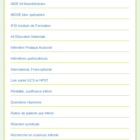
IADE Inf Anesthésistes
IBODE bloc opératoire
IFSI Instituts de Formation
Inf Education Nationale
Infirmière Pratique Avancée
Infirmières puéricultrices
International, Francophonie
Lois santé GCS et HPST
Pénibilité, souffrance infirmi
Questions réponses
Ratios de patients par infirmi
Réaction syndicale
Recherche en sciences infirmiè