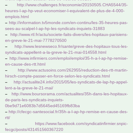
–
http://www.chal­len­ges.fr/eco­no­mie/20150505.CHA5544/35-
heures-l-ap-hp-veut-eco­no­mi­ser-l-equi­va­lent-de-plus-de-4-000-
emplois.html
–
http://infor­ma­tion.tv5­monde.com/en-continu/les-35-heures-pas­
sees-au-scal­pel-l-ap-hp-les-syn­di­cats-inquiets-31883
–
http://www.rtl.fr/actu/societe-faits-divers/les-hopi­taux-pari­siens-
en-greve-le-21-mai-7778270500
–
http://www.les­new­seco.fr/sante/greve-des-hopi­taux-tous-les-
syn­di­cats-appel­lent-a-la-greve-le-21-mai-014558.html
–
http://www.infir­miers.com/emploi/emploi/35-h-a-l-ap-hp-remise-
en-cause-des-rtt.html
–
http://www.actu­soins.com/262955/reduc­tion-des-rtt-martin-
hirsch-compte-passer-en-force-selon-les-syn­di­cats.html
–
http://actua­li­te24.info/2015/05/les-syn­di­cats-de-lap-hp-appel­
lent-a-la-greve-le-21-mai/
–
http://www.bour­so­rama.com/actua­li­tes/35h-dans-les-hopi­taux-
de-paris-les-syn­di­cats-inquiets-
0be9d71e6083b7d5645ed45169fb83ba
–
http://cfecgc-san­te­so­cial.fr/35h-a-l-ap-hp-remise-en-cause-des-
rtt/
–
https://www.face­book.com/syn­di­ca­tin­fir­mier.snpic­
fecgc/posts/431451560367220