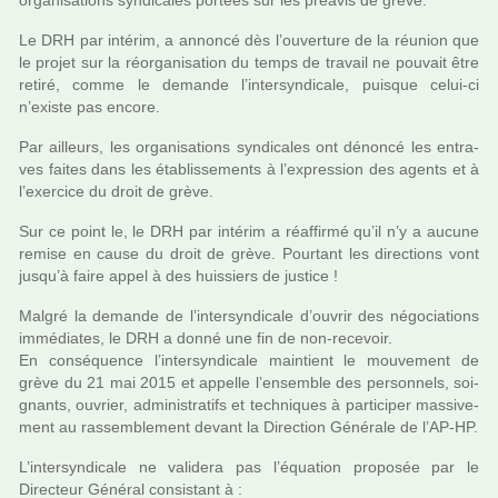
orga­ni­sa­tions syn­di­ca­les por­tées sur les préa­vis de grève.
Le DRH par inté­rim, a annoncé dès l’ouver­ture de la réu­nion que
le projet sur la réor­ga­ni­sa­tion du temps de tra­vail ne pou­vait être
retiré, comme le demande l’inter­syn­di­cale, puis­que celui-ci
n’existe pas encore.
Par ailleurs, les orga­ni­sa­tions syn­di­ca­les ont dénoncé les entra­
ves faites dans les établissements à l’expres­sion des agents et à
l’exer­cice du droit de grève.
Sur ce point le, le DRH par inté­rim a réaf­firmé qu’il n’y a aucune
remise en cause du droit de grève. Pourtant les direc­tions vont
jusqu’à faire appel à des huis­siers de jus­tice !
Malgré la demande de l’inter­syn­di­cale d’ouvrir des négo­cia­tions
immé­dia­tes, le DRH a donné une fin de non-rece­voir.
En consé­quence l’inter­syn­di­cale main­tient le mou­ve­ment de
grève du 21 mai 2015 et appelle l’ensem­ble des per­son­nels, soi­
gnants, ouvrier, admi­nis­tra­tifs et tech­ni­ques à par­ti­ci­per mas­si­ve­
ment au ras­sem­ble­ment devant la Direction Générale de l’AP-HP.
L’inter­syn­di­cale ne vali­dera pas l’équation pro­po­sée par le
Directeur Général consis­tant à :