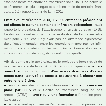
établissements régio­naux de trans­fu­sion san­guine. Une nou­velle
expé­ri­men­ta­tion, plus longue et sur l’ensem­ble du ter­ri­toire fran­
çais, a été menée à partir de la mi 2015.
Entre avril et décem­bre 2015, 112.000 entre­tiens pré-don ont
été effec­tués par une cen­taine d’infir­miers volon­tai­res
, avait
rap­porté le pré­si­dent de l’Etablissement fran­çais du sang (EFS).
Le diri­geant avait évoqué une géné­ra­li­sa­tion de l’entre­tien infir­
mier pour 2017, car il n’y avait pas de dif­fé­rence signi­fi­ca­tive
dans l’expé­ri­men­ta­tion entre les entre­tiens menés par les infir­
miers et ceux conduits par les méde­cins en termes de contre-
indi­ca­tions au don du sang, de sécu­rité et de qua­lité.
Afin de per­met­tre la géné­ra­li­sa­tion, le projet de décret pré­voit de
modi­fier le code de la santé publi­que pour indi­quer que
le per­
son­nel infir­mier dis­po­sant d’au moins deux ans d’expé­
rience dans l’acti­vité de col­lecte est auto­risé à réa­li­ser des
entre­tiens pré-don.
–
Les infir­miers devront avoir obtenu une
habi­li­ta­tion mise en
place par l’EFS
et le Centre de trans­fu­sion san­guine des
armées (CTSA), et
avoir suivi une for­ma­tion
à l’entre­tien préa­
la­ble au don.
–
Le per­son­nel ayant réa­lisé l’entre­tien pré-don ne pourra pas