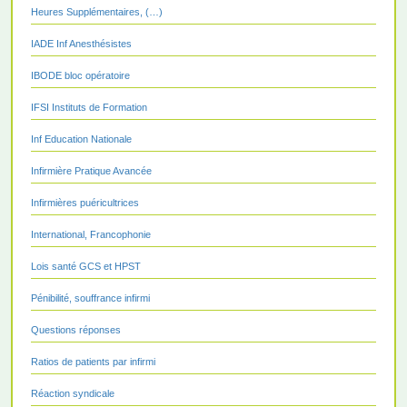
Heures Supplémentaires, (…)
IADE Inf Anesthésistes
IBODE bloc opératoire
IFSI Instituts de Formation
Inf Education Nationale
Infirmière Pratique Avancée
Infirmières puéricultrices
International, Francophonie
Lois santé GCS et HPST
Pénibilité, souffrance infirmi
Questions réponses
Ratios de patients par infirmi
Réaction syndicale