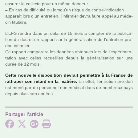
assu­rer la col­lecte pour un même don­neur.
–
En cas de dif­fi­culté ou lorsqu’un risque de contre-indi­ca­tion
appa­raît lors d’un entre­tien, l’infir­mier devra faire appel au méde­
cin titu­laire.
L’EFS rendra dans un délai de 15 mois à comp­ter de la publi­ca­
tion du décret un rap­port sur la géné­ra­li­sa­tion de l’entre­tien pré-
don infir­mier.
Ce rap­port com­pa­rera les don­nées obte­nues lors de l’expé­ri­men­
ta­tion avec celles recueillies depuis la géné­ra­li­sa­tion sur une
durée de 12 mois.
Cette nou­velle dis­po­si­tion devrait per­met­tre à la France de
rat­tra­per son retard en la matière.
En effet, l’entre­tien pré-don
est mené par du per­son­nel non médi­cal dans de nom­breux pays
depuis plu­sieurs années.
Partager l'article