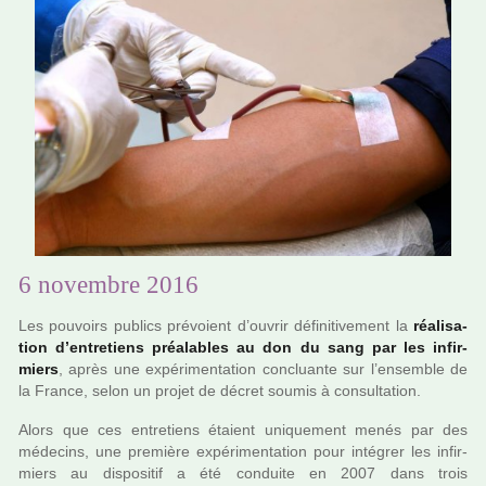
6 novembre 2016
Les pou­voirs publics pré­voient d’ouvrir défi­ni­ti­ve­ment la
réa­li­sa­
tion d’entre­tiens préa­la­bles au don du sang par les infir­
miers
, après une expé­ri­men­ta­tion concluante sur l’ensem­ble de
la France, selon un projet de décret soumis à consul­ta­tion.
Alors que ces entre­tiens étaient uni­que­ment menés par des
méde­cins, une pre­mière expé­ri­men­ta­tion pour inté­grer les infir­
miers au dis­po­si­tif a été conduite en 2007 dans trois