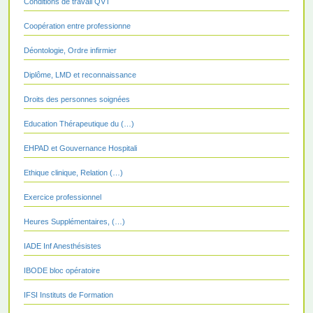
Conditions de travail QVT
Coopération entre professionne
Déontologie, Ordre infirmier
Diplôme, LMD et reconnaissance
Droits des personnes soignées
Education Thérapeutique du (…)
EHPAD et Gouvernance Hospitali
Ethique clinique, Relation (…)
Exercice professionnel
Heures Supplémentaires, (…)
IADE Inf Anesthésistes
IBODE bloc opératoire
IFSI Instituts de Formation