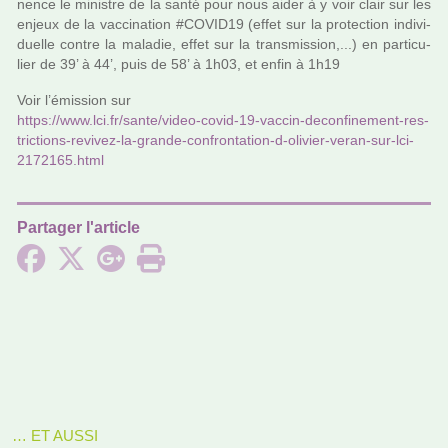
nence le minis­tre de la santé pour nous aider à y voir clair sur les
enjeux de la vac­ci­na­tion #CO­VID19 (effet sur la pro­tec­tion indi­vi­
duelle contre la mala­die, effet sur la trans­mis­sion,...) en par­ti­cu­
lier de 39’ à 44’, puis de 58’ à 1h03, et enfin à 1h19
Voir l’émission sur
https://www.lci.fr/sante/video-covid-19-vaccin-deconfi­ne­ment-res­
tric­tions-revi­vez-la-grande-confron­ta­tion-d-oli­vier-veran-sur-lci-
2172165.html
Partager l'article
… ET AUSSI