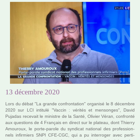
13 décembre 2020
Lors du débat "La grande confron­ta­tion" orga­nisé le 8 décem­bre
2020 sur LCI inti­tulé "Vaccin : véri­tés et men­son­ges", David
Pujadas rece­vait le minis­tre de la Santé, Olivier Véran, confronté
aux ques­tions de 4 Français en direct sur le pla­teau, dont Thierry
Amouroux, le porte-parole du syn­di­cat natio­nal des pro­fes­sion­
nels infir­miers SNPI CFE-CGC, qui a pu inter­ro­ger avec per­ti­