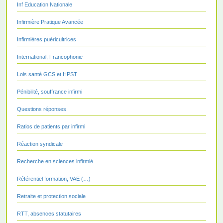
Inf Education Nationale
Infirmière Pratique Avancée
Infirmières puéricultrices
International, Francophonie
Lois santé GCS et HPST
Pénibilité, souffrance infirmi
Questions réponses
Ratios de patients par infirmi
Réaction syndicale
Recherche en sciences infirmiè
Référentiel formation, VAE (…)
Retraite et protection sociale
RTT, absences statutaires