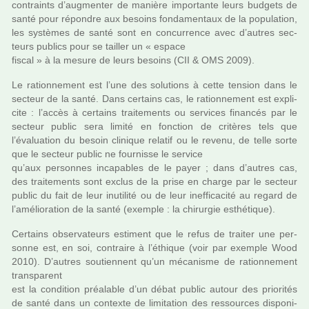
contraints d’aug­men­ter de manière impor­tante leurs bud­gets de
santé pour répon­dre aux besoins fon­da­men­taux de la popu­la­tion,
les sys­tè­mes de santé sont en concur­rence avec d’autres sec­
teurs publics pour se tailler un « espace
fiscal » à la mesure de leurs besoins (CII & OMS 2009).
Le ration­ne­ment est l’une des solu­tions à cette ten­sion dans le
sec­teur de la santé. Dans cer­tains cas, le ration­ne­ment est expli­
cite : l’accès à cer­tains trai­te­ments ou ser­vi­ces finan­cés par le
sec­teur public sera limité en fonc­tion de cri­tè­res tels que
l’évaluation du besoin cli­ni­que rela­tif ou le revenu, de telle sorte
que le sec­teur public ne four­nisse le ser­vice
qu’aux per­son­nes inca­pa­bles de le payer ; dans d’autres cas,
des trai­te­ments sont exclus de la prise en charge par le sec­teur
public du fait de leur inu­ti­lité ou de leur inef­fi­ca­cité au regard de
l’amé­lio­ra­tion de la santé (exem­ple : la chi­rur­gie esthé­ti­que).
Certains obser­va­teurs esti­ment que le refus de trai­ter une per­
sonne est, en soi, contraire à l’éthique (voir par exem­ple Wood
2010). D’autres sou­tien­nent qu’un méca­nisme de ration­ne­ment
trans­pa­rent
est la condi­tion préa­la­ble d’un débat public autour des prio­ri­tés
de santé dans un contexte de limi­ta­tion des res­sour­ces dis­po­ni­