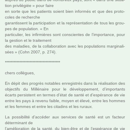
tion pri­vi­lé­giée » pour faire
en sorte que les patients soient bien infor­més et que des pro­to­
co­les de recher­che
garan­tis­sent la par­ti­ci­pa­tion et la repré­sen­ta­tion de tous les grou­
pes de popu­la­tion. « En
par­ti­cu­lier, les infir­miè­res sont cons­cien­tes de l’impor­tance, pour
la ges­tion et le trai­te­ment
des mala­dies, de la col­la­bo­ra­tion avec les popu­la­tions mar­gi­na­li­
sées » (Cohn 2007, p. 274).
**************************************
chers col­lè­gues,
En dépit des pro­grès nota­bles enre­gis­trés dans la réa­li­sa­tion des
objec­tifs du Millénaire pour le déve­lop­pe­ment, d’impor­tants
écarts per­sis­tent en termes d’état de santé et d’espé­rance de vie
entre les pays à revenu faible, moyen et élevé, entre les hommes
et les femmes et entre les cita­dins et les ruraux.
La pos­si­bi­lité d’accé­der aux ser­vi­ces de santé est un fac­teur
déter­mi­nant de
l’amé­lio­ra­tion de la santé, du bien-être et de l’espé­rance de vie