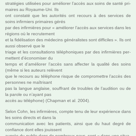
stra­té­gies uti­li­sées pour amé­lio­rer l’accès aux soins de santé pri­
mai­res au Royaume-Uni. Ils
ont cons­taté que les auto­ri­tés ont recours à des ser­vi­ces de
soins infir­miers pri­mai­res gérés
par des infir­miè­res pour « amé­lio­rer l’accès aux ser­vi­ces dans les
régions où le recru­te­ment
et la fidé­li­sa­tion des méde­cins géné­ra­lis­tes sont dif­fi­ci­les ». Ils ont
aussi observé que le
triage et les consul­ta­tions télé­pho­ni­ques par des infir­miè­res per­
met­tent d’économiser du
temps et d’amé­lio­rer l’accès sans affec­ter la qua­lité des soins
(même si les auteurs relè­vent
que le recours au télé­phone risque de com­pro­met­tre l’accès des
per­son­nes ne maî­tri­sant
pas la langue anglaise, souf­frant de trou­bles de l’audi­tion ou de
la parole ou n’ayant pas
accès au télé­phone) (Chapman et al. 2004).
Selon Cohn, les infir­miè­res, compte tenu de leur expé­rience dans
les soins directs et dans la
com­mu­ni­ca­tion avec les patients, ainsi que du haut degré de
confiance dont elles jouis­sent
auprès du public dans de nom­breux pays, sont « dans une situa­