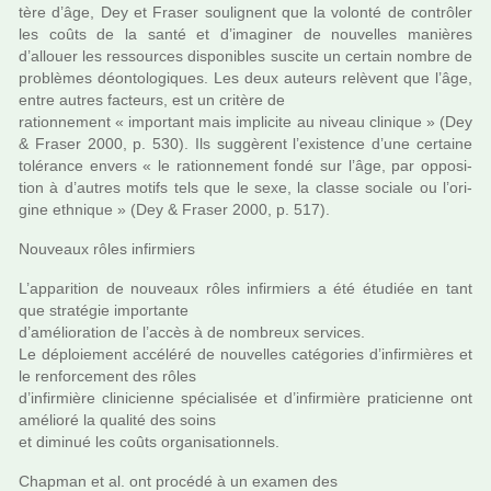
tère d’âge, Dey et Fraser sou­li­gnent que la volonté de contrô­ler
les coûts de la santé et d’ima­gi­ner de nou­vel­les maniè­res
d’allouer les res­sour­ces dis­po­ni­bles sus­cite un cer­tain nombre de
pro­blè­mes déon­to­lo­gi­ques. Les deux auteurs relè­vent que l’âge,
entre autres fac­teurs, est un cri­tère de
ration­ne­ment « impor­tant mais impli­cite au niveau cli­ni­que » (Dey
& Fraser 2000, p. 530). Ils sug­gè­rent l’exis­tence d’une cer­taine
tolé­rance envers « le ration­ne­ment fondé sur l’âge, par oppo­si­
tion à d’autres motifs tels que le sexe, la classe sociale ou l’ori­
gine eth­ni­que » (Dey & Fraser 2000, p. 517).
Nouveaux rôles infir­miers
L’appa­ri­tion de nou­veaux rôles infir­miers a été étudiée en tant
que stra­té­gie impor­tante
d’amé­lio­ra­tion de l’accès à de nom­breux ser­vi­ces.
Le déploie­ment accé­léré de nou­vel­les caté­go­ries d’infir­miè­res et
le ren­for­ce­ment des rôles
d’infir­mière cli­ni­cienne spé­cia­li­sée et d’infir­mière pra­ti­cienne ont
amé­lioré la qua­lité des soins
et dimi­nué les coûts orga­ni­sa­tion­nels.
Chapman et al. ont pro­cédé à un examen des