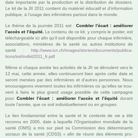
date impor­tante par la pro­duc­tion et la dis­tri­bu­tion de dos­siers.
Le kit de la JII 2011 contient du maté­riel éducatif et d’infor­ma­tion
publi­que, à l’usage des infir­miè­res par­tout dans le monde.
Le thème de la jour­née 2011 est :
Combler l’écart : amé­lio­rer
l’accès et l’équité.
Le contenu de ce kit, y com­pris le poster, est
télé­char­gea­ble ici afin qu’il soit dis­po­ni­ble pour chaque infir­mière,
asso­cia­tions, minis­tè­res de la santé ou autres ins­ti­tu­tions de
santé :
http://www.icn.ch/images/sto­ries/docu­ments/publi­ca­
tions/ind/ind­kit2011_fr.pdf
Même si chaque année les acti­vi­tés de la JII se dérou­lent vers le
12 mai, cette année, elles conti­nue­ront bien après cette date et
seront menées par des infir­miè­res et d’autres per­son­nes. Nous
encou­ra­geons vive­ment toutes les infir­miè­res où qu’elles se trou­
vent à faire le plus grand usage pos­si­ble de cette cam­pa­gne
pour
Combler l’écart : amé­lio­rer l’accès et l’équité
durant
toute l’année, que ce soit indi­vi­duel­le­ment ou en grou­pes.
Le lien fon­da­men­tal entre la santé et le contexte de vie a été
reconnu en 2005, date à laquelle l’Organisation mon­diale de la
santé (OMS) a mis sur pied sa Commission des déter­mi­nants
sociaux de la santé (CDSS) « afin de réunir des éléments pro­