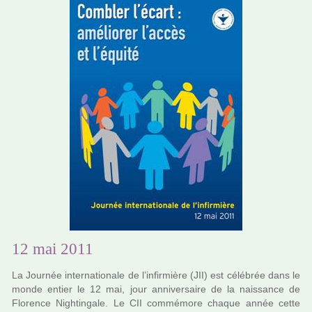
12 mai 2011
La Journée inter­na­tio­nale de l’infir­mière (JII) est célé­brée dans le
monde entier le 12 mai, jour anni­ver­saire de la nais­sance de
Florence Nightingale. Le CII com­mé­more chaque année cette