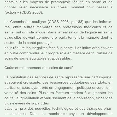
bants sur les moyens de pro­mou­voir l’équité en santé et de
donner l’élan néces­saire au niveau mon­dial pour passer à
l’action » (CDSS 2008).
La Commission sou­li­gne (CDSS 2008, p. 188) que les infir­miè­
res, entre autres mem­bres des pro­fes­sions médi­ca­les et de
santé, ont un rôle à jouer dans la réa­li­sa­tion de l’équité en santé
et qu’elles doi­vent com­pren­dre par­fai­te­ment la manière dont le
sec­teur de la santé peut agir
pour réduire les iné­ga­li­tés face à la santé. Les infir­miè­res doi­vent
en outre com­pren­dre leur propre rôle en matière de four­ni­ture de
soins de santé équitables et acces­si­bles.
Coûts et ration­ne­ment des soins de santé
La pres­ta­tion des ser­vi­ces de santé repré­sente une part importe,
et sou­vent crois­sante, des res­sour­ces bud­gé­tai­res des États, en
par­ti­cu­lier ceux ayant pris un enga­ge­ment poli­ti­que envers l’uni­
ver­sa­lité des soins. Plusieurs fac­teurs ten­dent à aug­men­ter les
coûts : aug­men­ta­tion et vieillis­se­ment de la popu­la­tion, exi­gen­ces
plus élevées de la part des
patients, prix des nou­vel­les tech­no­lo­gies et des thé­ra­pies phar­
ma­ceu­ti­ques. Dans de nom­breux pays en déve­lop­pe­ment