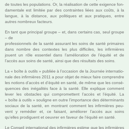
de toutes les popu­la­tions. Or, la réa­li­sa­tion de cette exi­gence fon­
da­men­tale est limi­tée par des contrain­tes liées aux coûts, à la
langue, à la dis­tance, aux poli­ti­ques et aux pra­ti­ques, entre
autres nom­breux fac­teurs.
En tant que prin­ci­pal groupe – et, dans cer­tains cas, seul groupe
– de
pro­fes­sion­nels de la santé assu­rant les soins de santé pri­mai­res
dans nombre des contex­tes les plus dif­fi­ci­les, les infir­miè­res
jouent un rôle essen­tiel dans l’amé­lio­ra­tion de l’équité et de
l’accès aux soins de santé, ainsi que des résul­tats des soins.
La « boîte à outils » publiée à l’occa­sion de la Journée inter­na­tio­
nale des infir­miè­res 2011 a pour objet de mieux faire com­pren­dre
les notions d’accès et d’équité en santé, de même que les consé­
quen­ces des iné­ga­li­tés face à la santé. Elle expli­que com­ment
lever les obs­ta­cles qui com­pro­met­tent l’accès et l’équité. La
« boîte à outils » sou­li­gne en outre l’impor­tance des déter­mi­nants
sociaux de la santé, en mon­trant com­ment les infir­miè­res peu­
vent y remé­dier et, ce fai­sant, amé­lio­rer l’accès aux soins
qu’elles pro­di­guent et oeu­vrer en faveur de l’équité en santé.
Le Conseil inter­na­tio­nal des infir­miè­res estime que les infir­miè­res