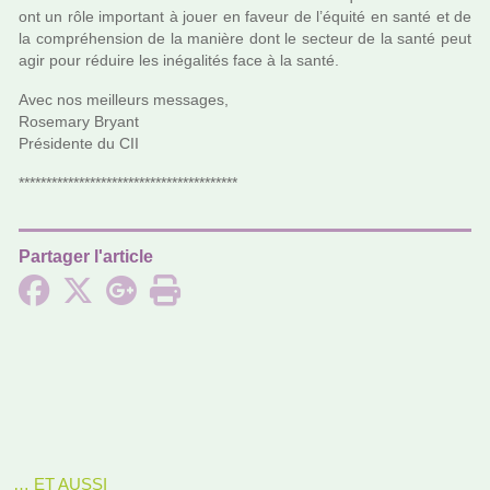
ont un rôle impor­tant à jouer en faveur de l’équité en santé et de
la com­pré­hen­sion de la manière dont le sec­teur de la santé peut
agir pour réduire les iné­ga­li­tés face à la santé.
Avec nos meilleurs mes­sa­ges,
Rosemary Bryant
Présidente du CII
****************************************
Partager l'article
… ET AUSSI