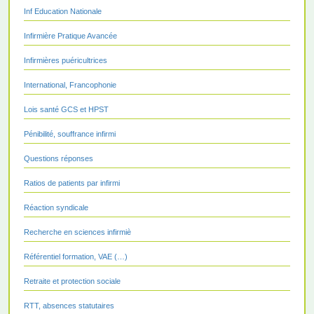
Inf Education Nationale
Infirmière Pratique Avancée
Infirmières puéricultrices
International, Francophonie
Lois santé GCS et HPST
Pénibilité, souffrance infirmi
Questions réponses
Ratios de patients par infirmi
Réaction syndicale
Recherche en sciences infirmiè
Référentiel formation, VAE (…)
Retraite et protection sociale
RTT, absences statutaires