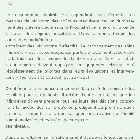
bles.
Le ration­ne­ment impli­cite est cepen­dant plus fré­quent. Les
mesu­res de réduc­tion des coûts se tra­dui­sent par un dur­cis­se­
ment des cri­tè­res d’admis­sion à l’hôpi­tal et par une dimi­nu­tion de
la durée des séjours hos­pi­ta­liers. Dans le même temps, les
contrain­tes bud­gé­tai­res
entraî­nent des réduc­tions d’effec­tifs. Le ration­ne­ment des soins
infir­miers « est une consé­quence par­fois direc­te­ment obser­va­ble
de la fai­blesse des niveaux de dota­tion en effec­tifs » : en effet,
les infir­miè­res doi­vent appli­quer leur juge­ment cli­ni­que « à
l’établissement de prio­ri­tés dans leurs évaluations et inter­ven­
tions » (Schubert et al. 2008, pp. 227-228).
Ce phé­no­mène influence direc­te­ment la qua­lité des soins et des
résul­tats pour les patients. Il reflète d’autre part le fait que les
infir­miè­res doi­vent pren­dre tous les jours des déci­sions concer­
nant le niveau des soins qu’elles pro­di­guent au profit de quels
patients. Il importe donc que les ques­tions rela­ti­ves à l’équité
soient ana­ly­sées et évaluées à chacun de
ces niveaux.
Dans une réflexion sur le ration­ne­ment des soins fondé sur le cri­