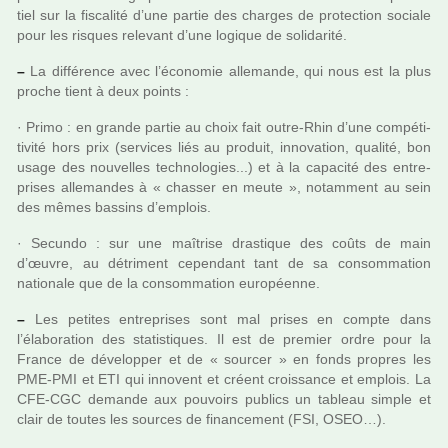
tiel sur la fis­ca­lité d’une partie des char­ges de pro­tec­tion sociale
pour les ris­ques rele­vant d’une logi­que de soli­da­rité.
–
La dif­fé­rence avec l’économie alle­mande, qui nous est la plus
proche tient à deux points :
· Primo : en grande partie au choix fait outre-Rhin d’une com­pé­ti­
ti­vité hors prix (ser­vi­ces liés au pro­duit, inno­va­tion, qua­lité, bon
usage des nou­vel­les tech­no­lo­gies...) et à la capa­cité des entre­
pri­ses alle­man­des à « chas­ser en meute », notam­ment au sein
des mêmes bas­sins d’emplois.
· Secundo : sur une maî­trise dras­ti­que des coûts de main
d’œuvre, au détri­ment cepen­dant tant de sa consom­ma­tion
natio­nale que de la consom­ma­tion euro­péenne.
–
Les peti­tes entre­pri­ses sont mal prises en compte dans
l’élaboration des sta­tis­ti­ques. Il est de pre­mier ordre pour la
France de déve­lop­per et de « sour­cer » en fonds pro­pres les
PME-PMI et ETI qui inno­vent et créent crois­sance et emplois. La
CFE-CGC demande aux pou­voirs publics un tableau simple et
clair de toutes les sour­ces de finan­ce­ment (FSI, OSEO…).