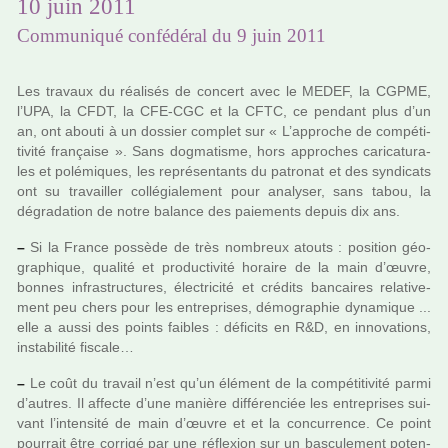
10 juin 2011
Communiqué confédéral du 9 juin 2011
Les tra­vaux du réa­li­sés de concert avec le MEDEF, la CGPME,
l’UPA, la CFDT, la CFE-CGC et la CFTC, ce pen­dant plus d’un
an, ont abouti à un dos­sier com­plet sur « L’appro­che de com­pé­ti­
ti­vité fran­çaise ». Sans dog­ma­tisme, hors appro­ches cari­ca­tu­ra­
les et polé­mi­ques, les repré­sen­tants du patro­nat et des syn­di­cats
ont su tra­vailler col­lé­gia­le­ment pour ana­ly­ser, sans tabou, la
dégra­da­tion de notre balance des paie­ments depuis dix ans.
–
Si la France pos­sède de très nom­breux atouts : posi­tion géo­
gra­phi­que, qua­lité et pro­duc­ti­vité horaire de la main d’œuvre,
bonnes infra­struc­tu­res, électricité et cré­dits ban­cai­res rela­ti­ve­
ment peu chers pour les entre­pri­ses, démo­gra­phie dyna­mi­que ...
elle a aussi des points fai­bles : défi­cits en R&D, en inno­va­tions,
ins­ta­bi­lité fis­cale…
–
Le coût du tra­vail n’est qu’un élément de la com­pé­ti­ti­vité parmi
d’autres. Il affecte d’une manière dif­fé­ren­ciée les entre­pri­ses sui­
vant l’inten­sité de main d’œuvre et et la concur­rence. Ce point
pour­rait être cor­rigé par une réflexion sur un bas­cu­le­ment poten­