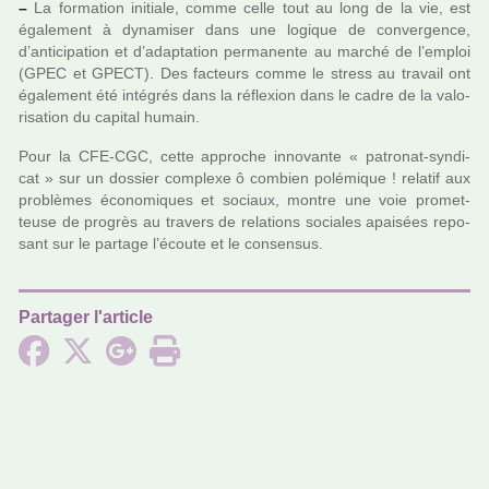
–
La for­ma­tion ini­tiale, comme celle tout au long de la vie, est
également à dyna­mi­ser dans une logi­que de conver­gence,
d’anti­ci­pa­tion et d’adap­ta­tion per­ma­nente au marché de l’emploi
(GPEC et GPECT). Des fac­teurs comme le stress au tra­vail ont
également été inté­grés dans la réflexion dans le cadre de la valo­
ri­sa­tion du capi­tal humain.
Pour la CFE-CGC, cette appro­che inno­vante « patro­nat-syn­di­
cat » sur un dos­sier com­plexe ô com­bien polé­mi­que ! rela­tif aux
pro­blè­mes économiques et sociaux, montre une voie pro­met­
teuse de pro­grès au tra­vers de rela­tions socia­les apai­sées repo­
sant sur le par­tage l’écoute et le consen­sus.
Partager l'article