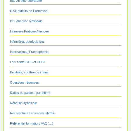
IBODE bloc opératoire
IFSI Instituts de Formation
Inf Education Nationale
Infirmière Pratique Avancée
Infirmières puéricultrices
International, Francophonie
Lois santé GCS et HPST
Pénibilité, souffrance infirmi
Questions réponses
Ratios de patients par infirmi
Réaction syndicale
Recherche en sciences infirmiè
Référentiel formation, VAE (…)