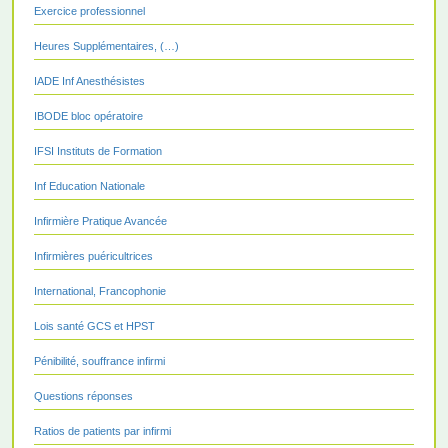
Exercice professionnel
Heures Supplémentaires, (…)
IADE Inf Anesthésistes
IBODE bloc opératoire
IFSI Instituts de Formation
Inf Education Nationale
Infirmière Pratique Avancée
Infirmières puéricultrices
International, Francophonie
Lois santé GCS et HPST
Pénibilité, souffrance infirmi
Questions réponses
Ratios de patients par infirmi