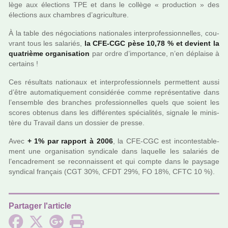
lège aux élections TPE et dans le col­lège « pro­duc­tion » des
élections aux cham­bres d’agri­culture.
À la table des négo­cia­tions natio­na­les inter­pro­fes­sion­nel­les, cou­
vrant tous les sala­riés,
la CFE-CGC pèse 10,78 % et devient la
qua­trième orga­ni­sa­tion
par ordre d’impor­tance, n’en déplaise à
cer­tains !
Ces résul­tats natio­naux et inter­pro­fes­sion­nels per­met­tent aussi
d’être auto­ma­ti­que­ment consi­dé­rée comme repré­sen­ta­tive dans
l’ensem­ble des bran­ches pro­fes­sion­nel­les quels que soient les
scores obte­nus dans les dif­fé­ren­tes spé­cia­li­tés, signale le minis­
tère du Travail dans un dos­sier de presse.
Avec
+ 1% par rap­port à 2006
, la CFE-CGC est incontes­ta­ble­
ment une orga­ni­sa­tion syn­di­cale dans laquelle les sala­riés de
l’enca­dre­ment se reconnais­sent et qui compte dans le pay­sage
syn­di­cal fran­çais (CGT 30%, CFDT 29%, FO 18%, CFTC 10 %).
Partager l'article