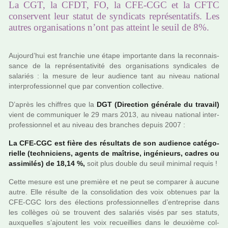
La CGT, la CFDT, FO, la CFE-CGC et la CFTC
conservent leur statut de syndicats représentatifs. Les
autres organisations n’ont pas atteint le seuil de 8%.
Aujourd’hui est fran­chie une étape impor­tante dans la reconnais­
sance de la repré­sen­ta­ti­vité des orga­ni­sa­tions syn­di­ca­les de
sala­riés : la mesure de leur audience tant au niveau natio­nal
inter­pro­fes­sion­nel que par conven­tion col­lec­tive.
D’après les chif­fres que la
DGT (Direction géné­rale du tra­vail)
vient de com­mu­ni­quer le 29 mars 2013, au niveau natio­nal inter­
pro­fes­sion­nel et au niveau des bran­ches depuis 2007 :
La CFE-CGC est fière des résul­tats de son audience caté­go­
rielle (tech­ni­ciens, agents de maî­trise, ingé­nieurs, cadres ou
assi­mi­lés) de 18,14 %,
soit plus double du seuil mini­mal requis !
Cette mesure est une pre­mière et ne peut se com­pa­rer à aucune
autre. Elle résulte de la conso­li­da­tion des voix obte­nues par la
CFE-CGC lors des élections pro­fes­sion­nel­les d’entre­prise dans
les col­lè­ges où se trou­vent des sala­riés visés par ses sta­tuts,
aux­quel­les s’ajou­tent les voix recueillies dans le deuxième col­