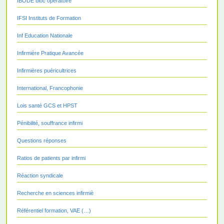
IBODE bloc opératoire
IFSI Instituts de Formation
Inf Education Nationale
Infirmière Pratique Avancée
Infirmières puéricultrices
International, Francophonie
Lois santé GCS et HPST
Pénibilité, souffrance infirmi
Questions réponses
Ratios de patients par infirmi
Réaction syndicale
Recherche en sciences infirmiè
Référentiel formation, VAE (…)