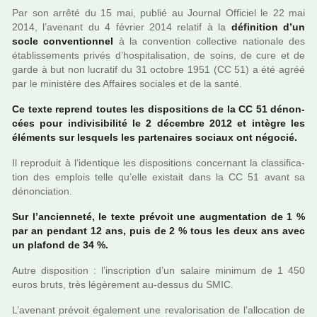
Par son arrêté du 15 mai, publié au Journal Officiel le 22 mai
2014, l’ave­nant du 4 février 2014 rela­tif à la
défi­ni­tion d’un
socle conven­tion­nel
à la conven­tion col­lec­tive natio­nale des
établissements privés d’hos­pi­ta­li­sa­tion, de soins, de cure et de
garde à but non lucra­tif du 31 octo­bre 1951 (CC 51) a été agréé
par le minis­tère des Affaires socia­les et de la santé.
Ce texte reprend toutes les dis­po­si­tions de la CC 51 dénon­
cées pour indi­vi­si­bi­lité le 2 décem­bre 2012 et intè­gre les
éléments sur les­quels les par­te­nai­res sociaux ont négo­cié.
Il repro­duit à l’iden­ti­que les dis­po­si­tions concer­nant la clas­si­fi­ca­
tion des emplois telle qu’elle exis­tait dans la CC 51 avant sa
dénon­cia­tion.
Sur l’ancien­neté, le texte pré­voit une aug­men­ta­tion de 1 %
par an pen­dant 12 ans, puis de 2 % tous les deux ans avec
un pla­fond de 34 %.
Autre dis­po­si­tion : l’ins­crip­tion d’un salaire mini­mum de 1 450
euros bruts, très légè­re­ment au-dessus du SMIC.
L’ave­nant pré­voit également une reva­lo­ri­sa­tion de l’allo­ca­tion de