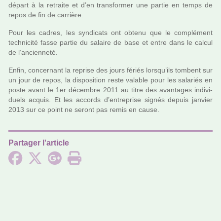
départ à la retraite et d’en trans­for­mer une partie en temps de
repos de fin de car­rière.
Pour les cadres, les syn­di­cats ont obtenu que le com­plé­ment
tech­ni­cité fasse partie du salaire de base et entre dans le calcul
de l’ancien­neté.
Enfin, concer­nant la reprise des jours fériés lorsqu’ils tom­bent sur
un jour de repos, la dis­po­si­tion reste vala­ble pour les sala­riés en
poste avant le 1er décem­bre 2011 au titre des avan­ta­ges indi­vi­
duels acquis. Et les accords d’entre­prise signés depuis jan­vier
2013 sur ce point ne seront pas remis en cause.
Partager l'article