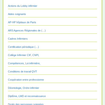
Actions du Lobby infirmier
Aides soignants
AP-HP hôpitaux de Paris
ARS Agences Régionales de (…)
Cadres Infirmiers
Certification périodique (…)
Collège Infirmier CIF, CNPI,
Compétences, Loi infirmière,
Conditions de travail QVT
Coopération entre professionne
Déontologie, Ordre infirmier
Diplôme, LMD et reconnaissance
Droits des personnes soignées