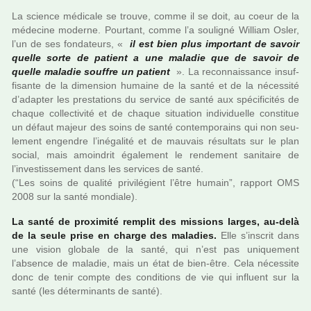
La science médi­cale se trouve, comme il se doit, au coeur de la
méde­cine moderne. Pourtant, comme l’a sou­li­gné William Osler,
l’un de ses fon­da­teurs, «
il est bien plus impor­tant de savoir
quelle sorte de patient a une mala­die que de savoir de
quelle mala­die souf­fre un patient
». La reconnais­sance insuf­
fi­sante de la dimen­sion humaine de la santé et de la néces­sité
d’adap­ter les pres­ta­tions du ser­vice de santé aux spé­ci­fi­ci­tés de
chaque col­lec­ti­vité et de chaque situa­tion indi­vi­duelle cons­ti­tue
un défaut majeur des soins de santé contem­po­rains qui non seu­
le­ment engen­dre l’iné­ga­lité et de mau­vais résul­tats sur le plan
social, mais amoin­drit également le ren­de­ment sani­taire de
l’inves­tis­se­ment dans les ser­vi­ces de santé.
(“Les soins de qua­lité pri­vi­lé­gient l’être humain”, rap­port OMS
2008 sur la santé mon­diale).
La santé de proxi­mité rem­plit des mis­sions larges, au-delà
de la seule prise en charge des mala­dies.
Elle s’ins­crit dans
une vision glo­bale de la santé, qui n’est pas uni­que­ment
l’absence de mala­die, mais un état de bien-être. Cela néces­site
donc de tenir compte des condi­tions de vie qui influent sur la
santé (les déter­mi­nants de santé).