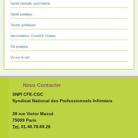
Santé mentale, psychiatrie
Santé publique
Textes juridiques
Vaccinations, Covid19, Grippe,
Vie pratique
Vu sur le net
Nous Contacter
SNPI CFE-CGC
Syndicat National des Professionnels Infirmiers
39 rue Victor Massé
75009 Paris
Tel.
01.48.78.69.26