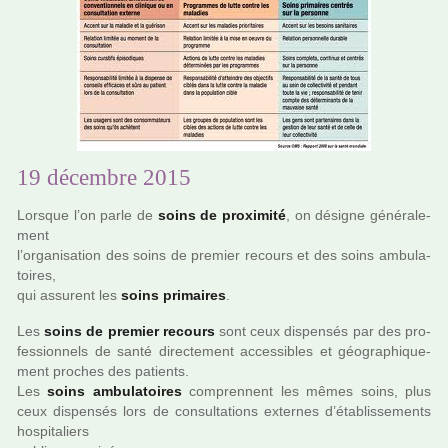
19 décembre 2015
Lorsque l’on parle de
soins de proxi­mité
, on dési­gne géné­ra­le­
ment
l’orga­ni­sa­tion des soins de pre­mier recours et des soins ambu­la­
toi­res,
qui assu­rent les
soins pri­mai­res
.
Les
soins de pre­mier recours
sont ceux dis­pen­sés par des pro­
fes­sion­nels de santé direc­te­ment acces­si­bles et géo­gra­phi­que­
ment pro­ches des patients.
Les
soins ambu­la­toi­res
com­pren­nent les mêmes soins, plus
ceux dis­pen­sés lors de consul­ta­tions exter­nes d’établissements
hos­pi­ta­liers