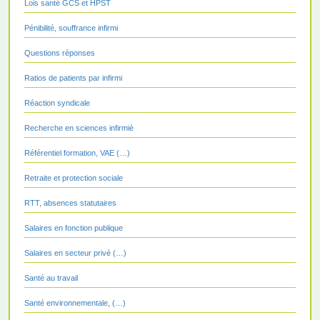
Lois santé GCS et HPST
Pénibilité, souffrance infirmi
Questions réponses
Ratios de patients par infirmi
Réaction syndicale
Recherche en sciences infirmiè
Référentiel formation, VAE (…)
Retraite et protection sociale
RTT, absences statutaires
Salaires en fonction publique
Salaires en secteur privé (…)
Santé au travail
Santé environnementale, (…)