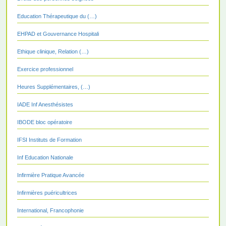
Education Thérapeutique du (…)
EHPAD et Gouvernance Hospitali
Ethique clinique, Relation (…)
Exercice professionnel
Heures Supplémentaires, (…)
IADE Inf Anesthésistes
IBODE bloc opératoire
IFSI Instituts de Formation
Inf Education Nationale
Infirmière Pratique Avancée
Infirmières puéricultrices
International, Francophonie