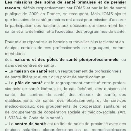
Les mis­sions des soins de santé pri­mai­res et de pre­mier
recours
, défi­nis res­pec­ti­ve­ment par l’OMS et par la loi de santé
publi­que de 2009 en France, se recou­pent. Mais l’OMS ajoute
que les soins de santé pri­mai­res ont aussi pour mis­sion d’assu­rer
la par­ti­ci­pa­tion des habi­tants aux déci­sions qui concer­nent leur
santé et à la défi­ni­tion et à l’exé­cu­tion des pro­gram­mes de santé.
Pour mieux répon­dre aux besoins et tra­vailler plus faci­le­ment en
équipe, cer­tains de ces pro­fes­sion­nels se regrou­pent, notam­
ment dans
des
mai­sons et des pôles de santé plu­ri­pro­fes­sion­nels
, ou
dans des cen­tres de santé :
–
La
maison de santé
est un regrou­pe­ment de pro­fes­sion­nels
de santé libé­raux autour d’un projet de santé commun.
–
Le
pôle de santé
est le regrou­pe­ment cons­ti­tué entre pro­fes­
sion­nels de santé libé­raux et, le cas échéant, des mai­sons de
santé, des cen­tres de santé, des réseaux de santé, des
établissements de santé, des établissements et de ser­vi­ces
médico-sociaux, des grou­pe­ments de coo­pé­ra­tion sani­taire, et
de grou­pe­ments de coo­pé­ra­tion sociale et médico-sociale. (Art.
L.6323-4 du Code de la santé.)
–
Le
centre de santé
est un lieu de soins de proxi­mité avec des
équipes sala­riées plu­ri­pro­fes­sion­nel­les ou mono­dis­ci­pli­nai­res