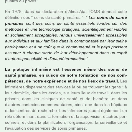
publics ou privés.
En 1978, dans sa décla­ra­tion d’Alma-Ata, l’OMS don­nait cette
défi­ni­tion des " soins de santé pri­mai­res " :
" Les
soins de santé
pri­mai­res
sont des soins de santé essen­tiels fondés sur des
métho­des et une tech­no­lo­gie pra­ti­ques, scien­ti­fi­que­ment via­bles
et socia­le­ment accep­ta­bles, rendus uni­ver­sel­le­ment acces­si­bles
aux indi­vi­dus et aux famil­les dans la com­mu­nauté par leur pleine
par­ti­ci­pa­tion et à un coût que la com­mu­nauté et le pays puis­sent
assu­mer à chaque stade de leur déve­lop­pe­ment dans un esprit
d’auto­res­pon­sa­bi­lité et d’auto­dé­ter­mi­na­tion."
La pra­ti­que infir­mière est l’essence même des soins de
santé pri­mai­res, en raison de notre for­ma­tion, de nos com­
pé­ten­ces, de notre expé­rience et de nos lieux de tra­vail.
Les
infir­miè­res dis­pen­sent des ser­vi­ces là où se trou­vent les gens : à
leur domi­cile, dans les écoles, sur leurs lieux de tra­vail, dans les
pri­sons, dans les cli­ni­ques de santé et de bie­nê­tre, et dans
d’autres contex­tes com­mu­nau­tai­res, ainsi que dans les hôpi­taux
et les cen­tres de recher­che. Les infir­miè­res jouent également un
rôle déter­mi­nant dans la for­ma­tion et la super­vi­sion d’autres per­
son­nels, et dans la pla­ni­fi­ca­tion, l’orga­ni­sa­tion, la sur­veillance et
l’évaluation des ser­vi­ces de soins pri­mai­res.